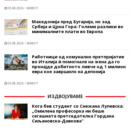
05.08.2026
ЖИВОТ
Македонија пред Бугарија, но зад
Србија и Црна Гора: Големи разлики во
минималните плати во Европа
05.08.2026
ЖИВОТ
Работници од комунално претпријатие
во Италија ѝ помогнале на жена да го
пронајде добитното ливче од 1 милион
евра кое завршило на депонија
05.08.2026
ЖИВОТ
ИЗДВОЈУВАМЕ
Кога бев студент со Снежана Лупевска:
„Омилена професорка ни беше
сегашната претседателка Гордана
Сиљановска-Давкова“