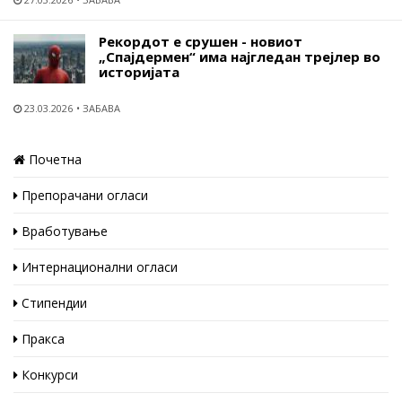
Рекордот е срушен - новиот
„Спајдермен“ има најгледан трејлер во
историјата
23.03.2026
ЗАБАВА
Почетна
Препорачани огласи
Вработување
Интернационални огласи
Стипендии
Пракса
Конкурси