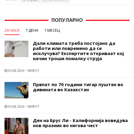
ПОПУЛАРНО
24 ЧАСА
7 ДЕНА
1 МЕСЕЦ
Дали климата треба постојано да
работи или повремено да се
исклучува? Експертите откриваат кој
начин троши помалку струја
05.08.2026
ЖИВОТ
Првпат по 70 години тигар пуштен во
дивината во Казахстан
05.08.2026
ЖИВОТ
Ден на Брус Ли - Калифорнија воведува
нов празник во негова чест