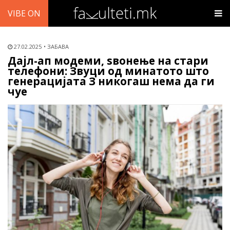
VIBE ON
27.02.2025
ЗАБАВА
Дајл-ап модеми, ѕвонење на стари
телефони: Звуци од минатото што
генерацијата З никогаш нема да ги
чуе