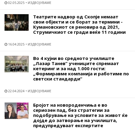
02.05.2025
ИЗДВОЈУВАМЕ
Театрите надвор од Скопје немаат
свои објекти и се борат за термини -
Кумановскиот се реновира од 2021,
Струмичкиот се гради веќе 11 години
16.04.2025
ИЗДВОЈУВАМЕ
Во 4 кујни во средното училиште
„Лазар Танев“ учениците спремаат
кетеринг и за над 1.000 гости:
„Формиравме компанија и работиме по
светски стандарди“
22.04.2024
ИЗДВОЈУВАМЕ
Бројот на новороденчиња е во
сериозен пад, без стратегии за
подобрување на условите за живот ќе
дојде до затворање на училишта,
предупредуваат експертите