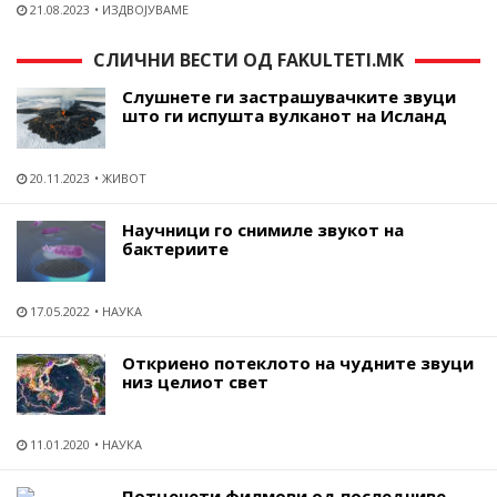
21.08.2023
ИЗДВОЈУВАМЕ
СЛИЧНИ ВЕСТИ ОД FAKULTETI.MK
Слушнете ги застрашувачките звуци
што ги испушта вулканот на Исланд
20.11.2023
ЖИВОТ
Научници го снимиле звукот на
бактериите
17.05.2022
НАУКА
Откриено потеклото на чудните звуци
низ целиот свет
11.01.2020
НАУКА
Потценети филмови од последниве