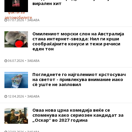
вирален хит
07.07.2026
ЗАБАВА
Омилениот морски слон на Австралија
стана интернет-ѕвезда: Нил ги крши
сообраќајните конуси и тежи речиси
еден тон
06.07.2026
ЗАБАВА
Погледнете го најголемиот крстосувач
на светот - привлекува внимание иако
сѐ уште не запловил
12.04.2026
ЗАБАВА
Оваа нова црна комедија веќе се
споменува како сериозен кандидат за
„Оскар“ во 2027 година
27.03.2026
ЗАБАВА