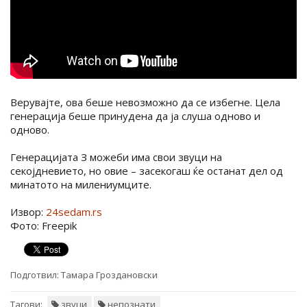
Верувајте, ова беше невозможно да се избегне. Цела
генерација беше принудена да ја слуша одново и
одново.
Генерацијата З можеби има свои звуци на
секојдневието, но овие – засекогаш ќе останат дел од
минатото на милениумците.
Извор:
24sedam.rs
Фото: Freepik
Подготвил:
Тамара Гроздановски
Тагови:
звуци
непознати