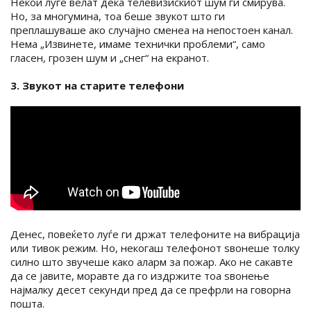
Некои луѓе велат дека телевизискиот шум ги смирува.
Но, за многумина, тоа беше звукот што ги
преплашуваше ако случајно сменеа на непостоен канал.
Нема „Извинете, имаме технички проблеми“, само
гласен, грозен шум и „снег“ на екранот.
3. Звукот на старите телефони
Денес, повеќето луѓе ги држат телефоните на вибрација
или тивок режим. Но, некогаш телефонот ѕвонеше толку
силно што звучеше како аларм за пожар. Ако не сакавте
да се јавите, моравте да го издржите тоа ѕвонење
најмалку десет секунди пред да се префрли на говорна
пошта.