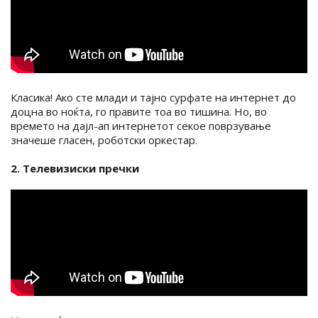
Класика! Ако сте млади и тајно сурфате на интернет до
доцна во ноќта, го правите тоа во тишина. Но, во
времето на дајл-ап интернетот секое поврзување
значеше гласен, роботски оркестар.
2. Телевизиски пречки