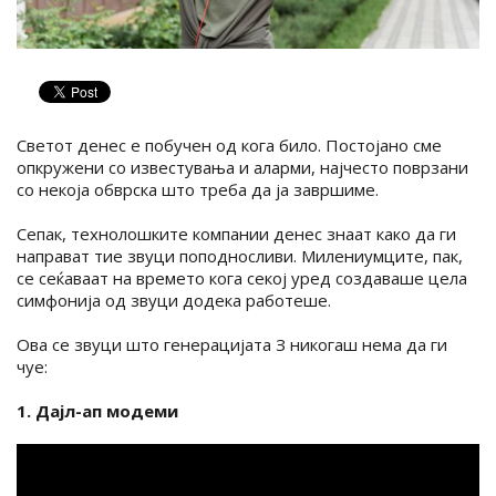
Светот денес е побучен од кога било. Постојано сме
опкружени со известувања и аларми, најчесто поврзани
со некоја обврска што треба да ја завршиме.
Сепак, технолошките компании денес знаат како да ги
направат тие звуци поподносливи. Милениумците, пак,
се сеќаваат на времето кога секој уред создаваше цела
симфонија од звуци додека работеше.
Ова се звуци што генерацијата З никогаш нема да ги
чуе:
1. Дајл-ап модеми