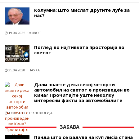
Колумна: Што мислат другите луѓе за
нас?
19.04.2025
ЖИВОТ
Поглед во најтивката просторија во
светот
25.04.2020
НАУКА
Дали знаете дека секој четврти
автомобил на светот е произведен во
Кина? Прочитајте уште неколку
интересни факти за автомобилите
17.03.2017
ТЕХНОЛОГИЈА
ЗАБАВА
Панда што се радува на куп лисја стана