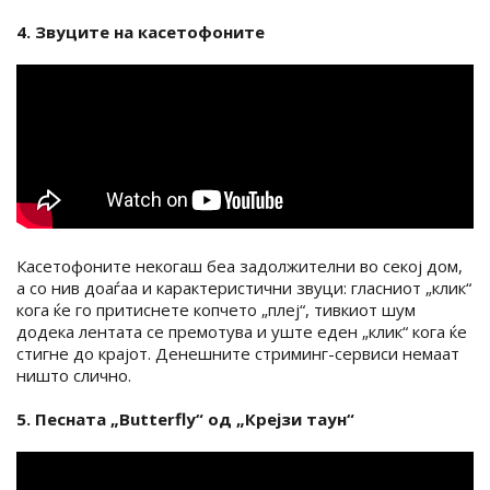
4. Звуците на касетофоните
Касетофоните некогаш беа задолжителни во секој дом,
а со нив доаѓаа и карактеристични звуци: гласниот „клик“
кога ќе го притиснете копчето „плеј“, тивкиот шум
додека лентата се премотува и уште еден „клик“ кога ќе
стигне до крајот. Денешните стриминг-сервиси немаат
ништо слично.
5. Песната „Butterfly“ од „Крејзи таун“