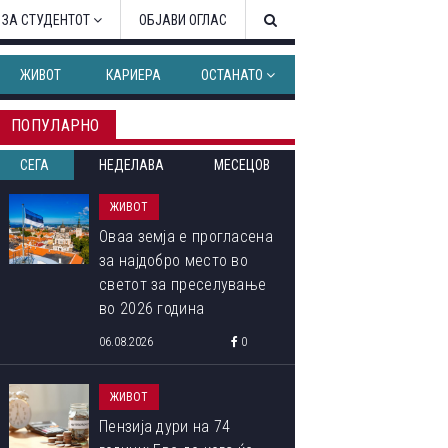
 ЗА СТУДЕНТОТ
ОБЈАВИ ОГЛАС
ЖИВОТ
КАРИЕРА
ОСТАНАТО
ПОПУЛАРНО
СЕГА
НЕДЕЛАВА
МЕСЕЦОВ
ЖИВОТ
Оваа земја е прогласена
за најдобро место во
светот за преселување
во 2026 година
06.08.2026
0
ЖИВОТ
Пензија дури на 74