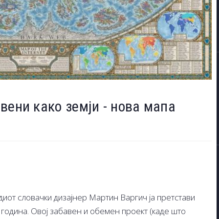
вени како земји - нова мапа
диот словачки дизајнер Мартин Варгич ја претстави
 година. Овој забавен и обемен проект (каде што