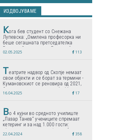
ИЗДВОЈУВАМЕ
К
ога бев студент со Снежана
Лупевска: „Омилена професорка ни
беше сегашната претседателка
Гордана Сиљановска-Давкова“
02.05.2025
113
Т
еатрите надвор од Скопје немаат
свои објекти и се борат за термини -
Кумановскиот се реновира од 2021,
Струмичкиот се гради веќе 11 години
16.04.2025
17
В
о 4 кујни во средното училиште
„Лазар Танев“ учениците спремаат
кетеринг и за над 1.000 гости:
„Формиравме компанија и работиме
22.04.2024
358
по светски стандарди“