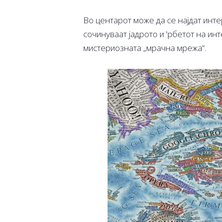
Во центарот може да се најдат инте
сочинуваат јадрото и 'рбетот на инт
мистериозната „мрачна мрежа“.