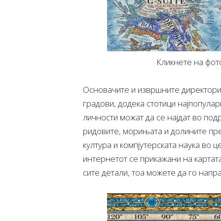
Кликнете на фот
Основачите и извршните директори 
градови, додека стотици најпопула
личности можат да се најдат во подра
ридовите, морињата и долините пре
култура и компјутерската наука во 
интернетот се прикажани на картата
сите детали, тоа можете да го напр