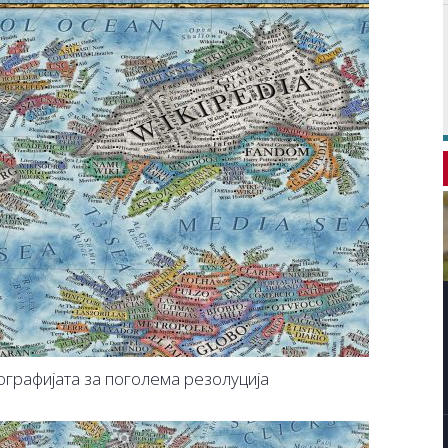
ографијата за поголема резолуција