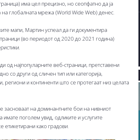
страница) има цел прецизно, но сеопфатно да ја
 на глобалната мрежа (World Wide Web) денес.
ките мапи, Мартин успеал да ги документира
страници (во периодот од 2020 до 2021 година)
ристики.
ади од најпопуларните веб-страници, претставени
дно со други од сличен тип или категорија,
и, региони и континенти што се протегаат низ целата
е засноваат на доминантните бои на нивниот
а имате поголем увид, одликите и услугите
е етикетирани како градови.