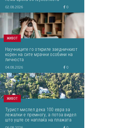
02.08.2026
0
ЖИВОТ
Научниците го откриле заедничкиот
корен на сите мрачни особини на
личноста
04.08.2026
0
ЖИВОТ
Турист мислел дека 100 евра за
лежалки е премногу, а потоа видел
што уште се наплаќа на плажата
06.08.2026
0