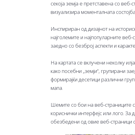
секоја земја е претставена со веб-
визуализира моменталната состојба
Инспириран од дизајнот на историс
најголемите и најпопуларните веб-
заедно со безброј аспекти и каракте
На картата се вклучени неколку илј
како посебни „земји“, групирани зае
формирајќи десетици различни груп
мапа.
Шемите со бои на веб-страниците с
кориснички интерфејс или лого. За д
обезбедени од овие веб-страници с