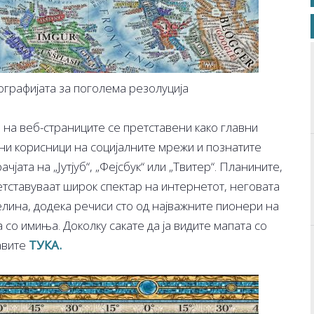
ографијата за поголема резолуција
на веб-страниците се претставени како главни
рни корисници на социјалните мрежи и познатите
чјата на „Јутјуб“, „Фејсбук“ или „Твитер“. Планините,
тставуваат широк спектар на интернетот, неговата
целина, додека речиси сто од најважните пионери на
 со имиња. Доколку сакате да ја видите мапата со
авите
ТУКА.