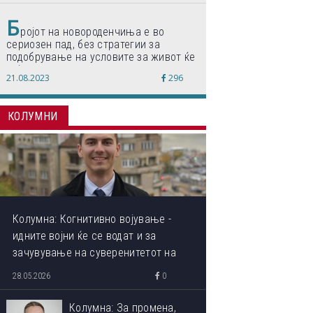
Б
ројот на новороденчиња е во
сериозен пад, без стратегии за
подобрување на условите за живот ќе
дојде до затворање на училишта,
21.08.2023
296
предупредуваат експертите
КОЛУМНИ
Колумна: Когнитивно војување -
идните војни ќе се водат и за
зачувување на суверенитетот на
сопствениот ум
28.05.2026
0
Колумна: За промена,