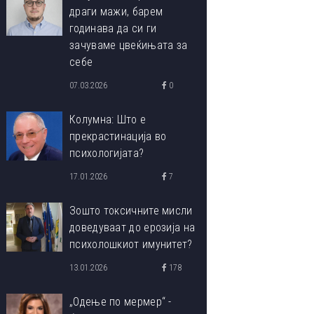
драги мажи, барем
годинава да си ги
зачуваме цвеќињата за
себе
07.03.2026
0
Колумна: Што е
прекрастинација во
психологијата?
17.01.2026
7
Зошто токсичните мисли
доведуваат до ерозија на
психолошкиот имунитет?
13.01.2026
178
„Одење по мермер“ -