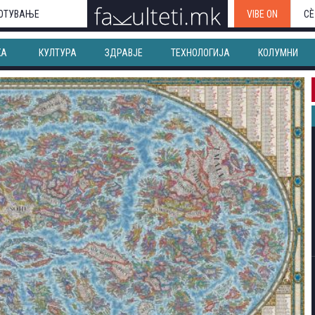
ОТУВАЊЕ
VIBE ON
СЀ
КА
КУЛТУРА
ЗДРАВЈЕ
ТЕХНОЛОГИЈА
КОЛУМНИ