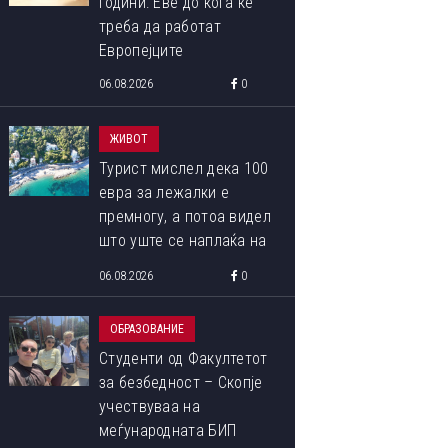
години: Еве до кога ќе
треба да работат
Европејците
06.08.2026
0
ЖИВОТ
Турист мислел дека 100
евра за лежалки е
премногу, а потоа видел
што уште се наплаќа на
плажата
06.08.2026
0
ОБРАЗОВАНИЕ
Студенти од Факултетот
за безбедност – Скопје
учествуваа на
меѓународната БИП