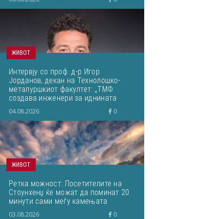
ЖИВОТ
Интервју со проф. д-р Игор
Јорданов, декан на Технолошко-
металуршкиот факултет: „ТМФ
создава инженери за иднината
преку нов развоен циклус!“
04.08.2026
0
ЖИВОТ
Ретка можност: Посетителите на
Стоунхенџ ќе можат да поминат 20
минути сами меѓу камењата
03.08.2026
0