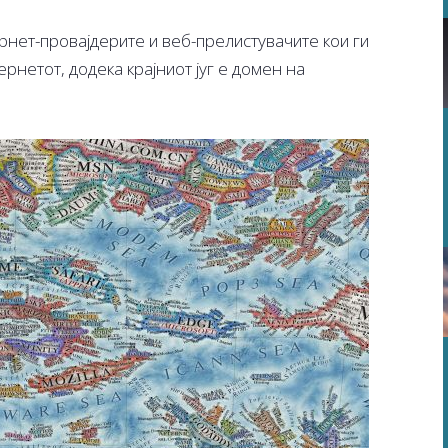
рнет-провајдерите и веб-прелистувачите кои ги
ернетот, додека крајниот југ е домен на