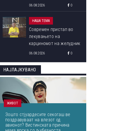
програма „Libori Summer
06.08.2026
0
School 2026“
НАША ТЕМА
Современ пристап во
лекувањето на
карциномот на желудник
06.08.2026
0
НАЈЛАЈКУВАНО
ЖИВОТ
Зошто стјуардесите секогаш ве
поздравуваат на влезот од
авионот? Вистинската причина
нема врска со љубезноста