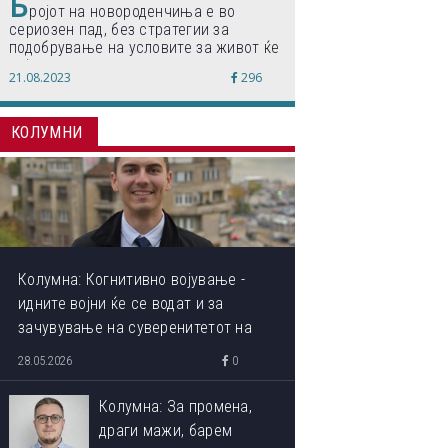
Б
ројот на новороденчиња е во
сериозен пад, без стратегии за
подобрување на условите за живот ќе
дојде до затворање на училишта,
21.08.2023
296
предупредуваат експертите
КОЛУМНИ
Колумна: Когнитивно војување -
идните војни ќе се водат и за
зачувување на суверенитетот на
сопствениот ум
28.05.2026
0
Колумна: За промена,
драги мажи, барем