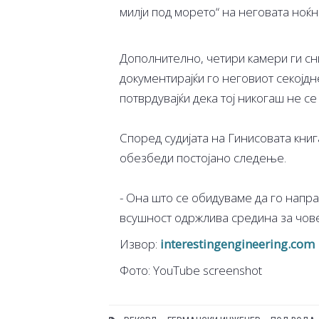
милји под морето“ на неговата ноќн
Дополнително, четири камери ги сн
документирајќи го неговиот секојдн
потврдувајќи дека тој никогаш не се
Според судијата на Гинисовата книг
обезбеди постојано следење.
- Она што се обидуваме да го напр
всушност одржлива средина за човеч
Извор:
interestingengineering.com
Фото: YouTube screenshot