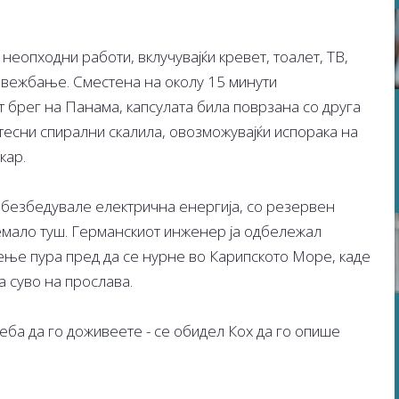
неопходни работи, вклучувајќи кревет, тоалет, ТВ,
а вежбање. Сместена на околу 15 минути
 брег на Панама, капсулата била поврзана со друга
тесни спирални скалила, овозможувајќи испорака на
кар.
безбедувале електрична енергија, со резервен
емало туш. Германскиот инженер ја одбележал
ње пура пред да се нурне во Карипското Море, каде
а суво на прослава.
еба да го доживеете - се обидел Кох да го опише