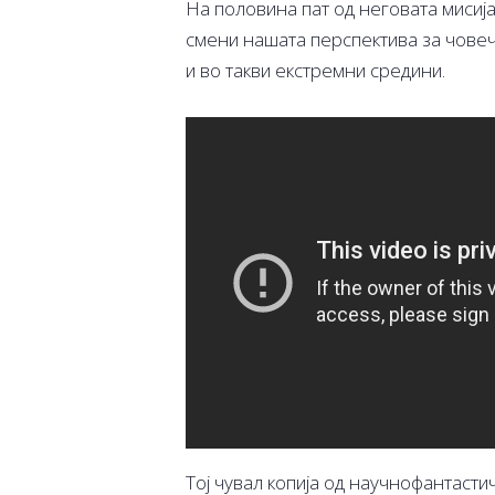
На половина пат од неговата мисија,
смени нашата перспектива за човечк
и во такви екстремни средини.
Тој чувал копија од научнофантастич