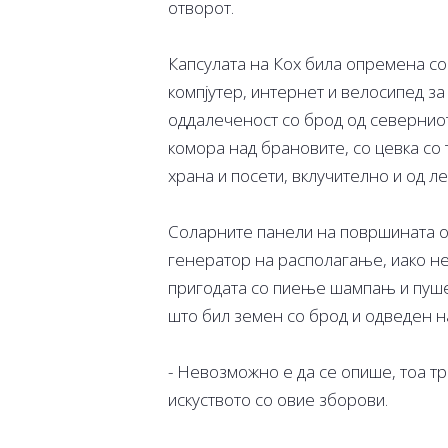
отворот.
Капсулата на Кох била опремена со 
компјутер, интернет и велосипед з
оддалеченост со брод од северниот
комора над брановите, со цевка со 
храна и посети, вклучително и од ле
Соларните панели на површината о
генератор на располагање, иако н
пригодата со пиење шампањ и пуше
што бил земен со брод и одведен н
- Невозможно е да се опише, тоа тр
искуството со овие зборови.