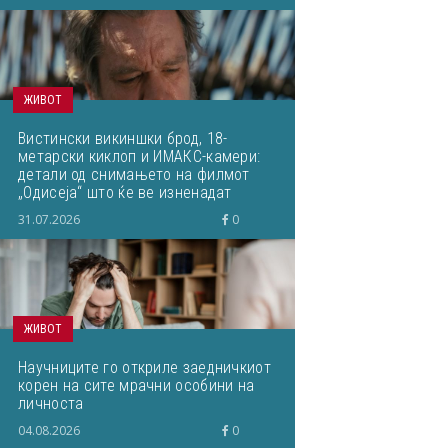
ЖИВОТ
Вистински викиншки брод, 18-
метарски киклоп и ИМАКС-камери:
детали од снимањето на филмот
„Одисеја“ што ќе ве изненадат
31.07.2026
0
ЖИВОТ
Научниците го откриле заедничкиот
корен на сите мрачни особини на
личноста
04.08.2026
0