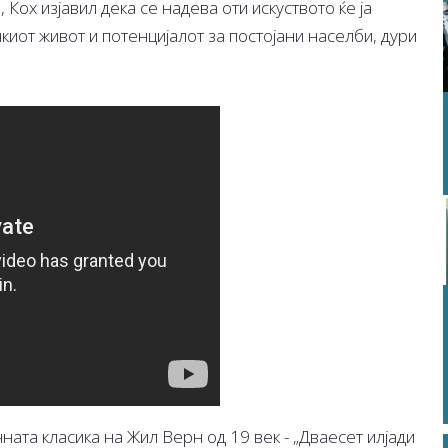
 Кох изјавил дека се надева оти искуството ќе ја
иот живот и потенцијалот за постојани населби, дури
ната класика на Жил Верн од 19 век - „Дваесет илјади