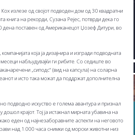
Кох излезе од својот подводен дом од 30 квадратни
та книга на рекорди, Сузана Рејес, потврди дека го
0 дена поставен од Американецот Џозеф Дитури, во
 компанијата која ја дизајнира и изгради подводната
 месеци набљудувајќи ги рибите. Со седиште во
аканаречени „сиподс“ (вид на капсула) на соларна
кеанот и исто така можат да поддржат дополнителна
вно подводно искуство е голема авантура и признал
 дошол крајот. Тој ја истакнал мирната убавина на
 како еден од најнезаборавните аспекти на неговото
прави над 1.000 часа снимки од морски животни низ