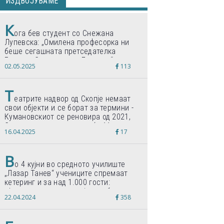
ИЗДВОЈУВАМЕ
К
ога бев студент со Снежана
Лупевска: „Омилена професорка ни
беше сегашната претседателка
Гордана Сиљановска-Давкова“
02.05.2025
113
Т
еатрите надвор од Скопје немаат
свои објекти и се борат за термини -
Кумановскиот се реновира од 2021,
Струмичкиот се гради веќе 11 години
16.04.2025
17
В
о 4 кујни во средното училиште
„Лазар Танев“ учениците спремаат
кетеринг и за над 1.000 гости:
„Формиравме компанија и работиме
22.04.2024
358
по светски стандарди“