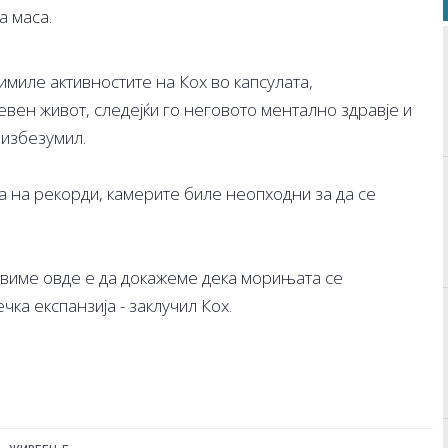
а маса.
имиле активностите на Кох во капсулата,
евен живот, следејќи го неговото ментално здравје и
 избезумил.
а на рекорди, камерите биле неопходни за да се
авиме овде е да докажеме дека морињата се
ка експанзија - заклучил Кох.