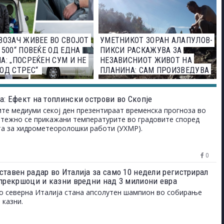
ВОЗАЧ ЖИВЕЕ ВО СВОЈОТ
УМЕТНИКОТ ЗОРАН АЛАПУЛОВ-
 500“ ПОВЕЌЕ ОД ЕДНА
ПИКСИ РАСКАЖУВА ЗА
А: „ПОСРЕЌЕН СУМ И НЕ
НЕЗАВИСНИОТ ЖИВОТ НА
ОД СТРЕС“
ПЛАНИНА: САМ ПРОИЗВЕДУВА
ХРАНА, КОРИСТИ СОЛАРНА
СТРУЈА...
а: Ефект на топлински острови во Скопје
ите медиуми секој ден презентираат временска прогноза во
етежно се прикажани температурите во градовите според
а за хидрометеоролошки работи (УХМР).
0
ставен радар во Италија за само 10 недели регистрирал
 прекршоци и казни вредни над 3 милиони евра
о северна Италија стана апсолутен шампион во собирање
 казни.