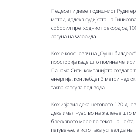
Педесет и деветгодишниот Рудигер 
метри, додека судијката на Гинисова
соборил претходниот рекорд од 10
лагуна на Флорида.
Кох е коосновач на „Оушн билдерс“,
просторија каде што помина четири
Панама Сити, компанијата создава т
енергија, кои лебдат 3 метри над о
таква капсула под вода.
Кох изјавил дека неговото 120-дне
дека имал чувство на жалење што му
блескавото море во текот на ноќта,
патување, а исто така успеал да на