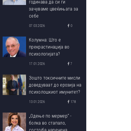
годинава да си ги
зачуваме цвеќињата за
себе
07.03.2026
0
Колумна: Што е
прекрастинација во
психологијата?
17.01.2026
7
Зошто токсичните мисли
доведуваат до ерозија на
психолошкиот имунитет?
13.01.2026
178
„Одење по мермер“ -
болка во стапало,
состојба наречена