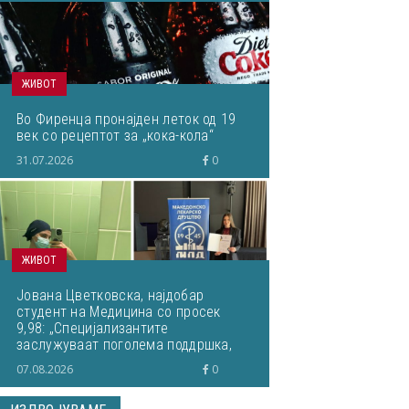
ЖИВОТ
Во Фиренца пронајден леток од 19
век со рецептот за „кока-кола“
31.07.2026
0
ЖИВОТ
Јована Цветковска, најдобар
студент на Медицина со просек
9,98: „Специјализантите
заслужуваат поголема поддршка,
почит и можности за
07.08.2026
0
професионален развој“