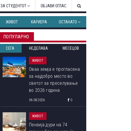
 ЗА СТУДЕНТОТ
ОБЈАВИ ОГЛАС
ЖИВОТ
КАРИЕРА
ОСТАНАТО
ПОПУЛАРНО
СЕГА
НЕДЕЛАВА
МЕСЕЦОВ
ЖИВОТ
Оваа земја е прогласена
за најдобро место во
светот за преселување
во 2026 година
06.08.2026
0
ЖИВОТ
Пензија дури на 74