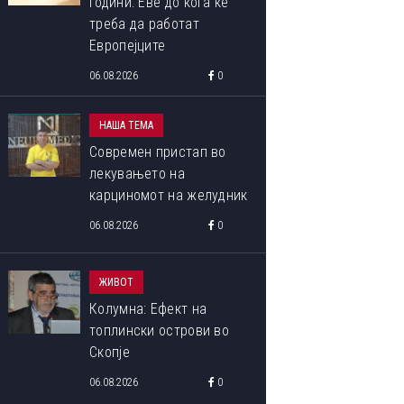
години: Еве до кога ќе
треба да работат
Европејците
06.08.2026
0
НАША ТЕМА
Современ пристап во
лекувањето на
карциномот на желудник
06.08.2026
0
ЖИВОТ
Колумна: Ефект на
топлински острови во
Скопје
06.08.2026
0