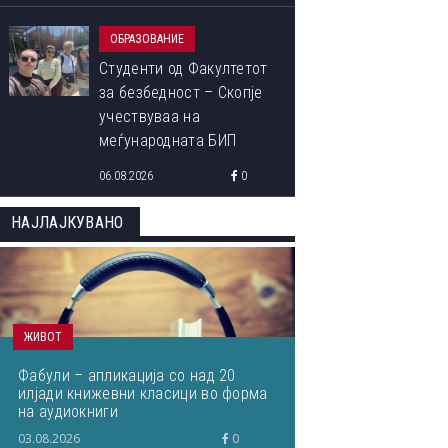
ОБРАЗОВАНИЕ
Студенти од Факултетот
за безбедност – Скопје
учествуваа на
меѓународната БИП
програма „Libori Summer
06.08.2026
0
School 2026“
НАЈЛАЈКУВАНО
ЖИВОТ
Фабули – апликација со над 20
илјади книжевни класици во форма
на аудиокниги
03.08.2026
0