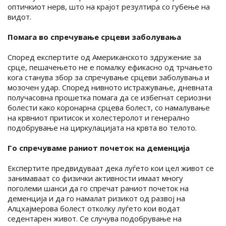
оптичкиот нерв, што на крајот резултира со губење на
видот.
Помага во спречување срцеви заболувања
Според експертите од Американското здружение за
срце, пешачењето не е помалку ефикасно од трчањето
кога станува збор за спречување срцеви заболувања и
мозочен удар. Според нивното истражување, дневната
получасовна прошетка помага да се избегнат сериозни
болести како коронарна срцева болест, со намалување
на крвниот притисок и холестеролот и генерално
подобрување на циркулацијата на крвта во телото.
Го спречуваме раниот почеток на деменција
Експертите предвидуваат дека луѓето кои цел живот се
занимаваат со физички активности имаат многу
поголеми шанси да го спречат раниот почеток на
деменција и да го намалат ризикот од развој на
Алцхајмерова болест отколку луѓето кои водат
седентарен живот. Се случува подобрување на