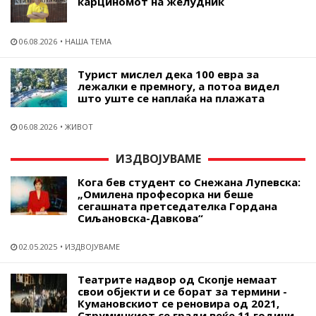
карциномот на желудник
06.08.2026
НАША ТЕМА
Турист мислел дека 100 евра за
лежалки е премногу, а потоа видел
што уште се наплаќа на плажата
06.08.2026
ЖИВОТ
ИЗДВОЈУВАМЕ
Кога бев студент со Снежана Лупевска:
„Омилена професорка ни беше
сегашната претседателка Гордана
Сиљановска-Давкова“
02.05.2025
ИЗДВОЈУВАМЕ
Театрите надвор од Скопје немаат
свои објекти и се борат за термини -
Кумановскиот се реновира од 2021,
Струмичкиот се гради веќе 11 години