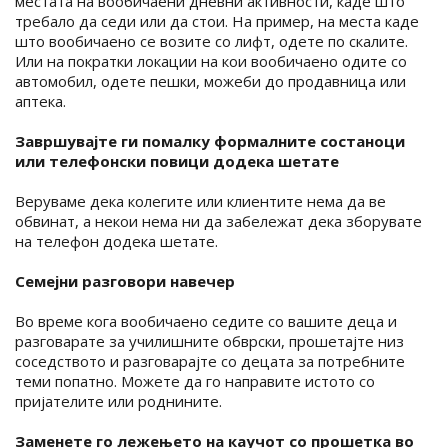
местата на вообичаени дневни активности, каде што
требало да седи или да стои. На пример, на места каде
што вообичаено се возите со лифт, одете по скалите.
Или на пократки локации на кои вообичаено одите со
автомобил, одете пешки, можеби до продавница или
аптека.
Завршувајте ги помалку формалните состаноци
или телефонски повици додека шетате
Веруваме дека колегите или клиентите нема да ве
обвинат, а некои нема ни да забележат дека зборувате
на телефон додека шетате.
Семејни разговори навечер
Во време кога вообичаено седите со вашите деца и
разговарате за училишните обврски, прошетајте низ
соседството и разговарајте со децата за потребните
теми попатно. Можете да го направите истото со
пријателите или роднините.
Заменете го лежењето на каучот со прошетка во