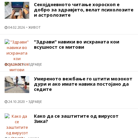
Секојдневното читање хороскоп е
добро за здравјето, велат психолозите
и астролозите
04.02.2026
ЖИВОТ
"Здрави" навики во исхраната кои
всушност се митови
21.03.2016
ЗДРАВЈЕ
Умереното вежбање го штити мозокот
дури и ако имате навика постојано да
седите
24.10.2020
ЗДРАВЈЕ
Како да се заштитите од вирусот
Зика?