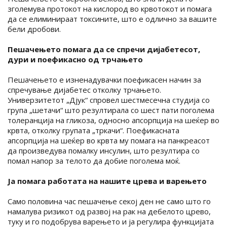
зголемува протокот на кислород во крвотокот и помага
да се елиминираат токсините, што е одлично за вашите
бели дробови.
Пешачењето помага да се спречи дијабетесот,
дури и поефикасно од трчањето
Пешачењето е изненадувачки поефикасен начин за
спречување дијабетес отколку трчањето.
Универзитетот „Дјук“ спровел шестмесечна студија со
група „шетачи“ што резултирала со шест пати поголема
толеранција на гликоза, односно апсорпција на шеќер во
крвта, отколку групата „тркачи“. Поефикасната
апсорпција на шеќер во крвта му помага на панкреасот
да произведува помалку инсулин, што резултира со
помал напор за телото да добие поголема моќ.
Ја помага работата на нашите црева и варењето
Само половина час пешачење секој ден не само што го
намалува ризикот од развој на рак на дебелото црево,
туку и го подобрува варењето и ја регулира функцијата