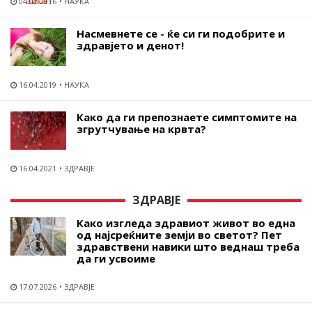
04.02.2016
НАУКА
Насмевнете се - ќе си ги подобрите и
здравјето и денот!
16.04.2019
НАУКА
Како да ги препознаете симптомите на
згрутчување на крвта?
16.04.2021
ЗДРАВЈЕ
ЗДРАВЈЕ
Како изгледа здравиот живот во една
од најсреќните земји во светот? Пет
здравствени навики што веднаш треба
да ги усвоиме
17.07.2026
ЗДРАВЈЕ