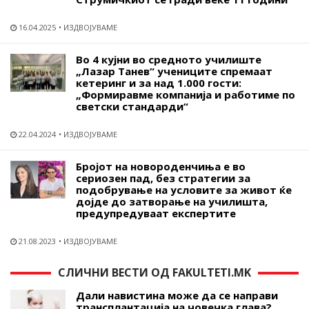
16.04.2025
ИЗДВОЈУВАМЕ
Во 4 кујни во средното училиште
„Лазар Танев“ учениците спремаат
кетеринг и за над 1.000 гости:
„Формиравме компанија и работиме по
светски стандарди“
22.04.2024
ИЗДВОЈУВАМЕ
Бројот на новороденчиња е во
сериозен пад, без стратегии за
подобрување на условите за живот ќе
дојде до затворање на училишта,
предупредуваат експертите
21.08.2023
ИЗДВОЈУВАМЕ
СЛИЧНИ ВЕСТИ ОД FAKULTETI.MK
Дали навистина може да се направи
трансплантација на човечка глава?