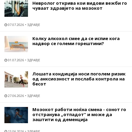
Невролог открива кои видови вежби го
чуваат здравјето на мозокот
07.07.2026
ЗДРАВЈЕ
Колку алкохол смее да се испие кога
надвор се големи горештини?
01.07.2026
ЗДРАВЈЕ
Лошата кондиција носи поголем ризик
од анксиозност и послаба контрола на
бесот
27.06.2026
ЗДРАВЈЕ
Мозокот работи ноќна смена - сонот го
отстранува „отпадот“ и може да
заштити од деменција
13.06.2026
ЗДРАВЈЕ