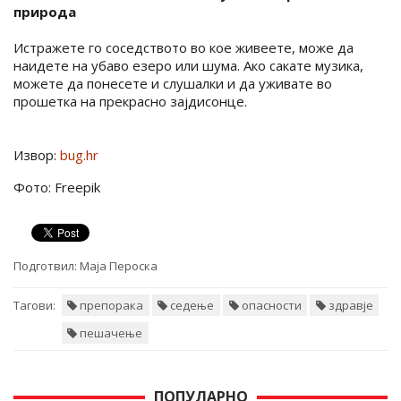
природа
Истражете го соседството во кое живеете, може да
наидете на убаво езеро или шума. Ако сакате музика,
можете да понесете и слушалки и да уживате во
прошетка на прекрасно зајдисонце.
Извор:
bug.hr
Фото: Freepik
Подготвил:
Маја Пероска
Тагови:
препорака
седење
опасности
здравје
пешачење
ПОПУЛАРНО