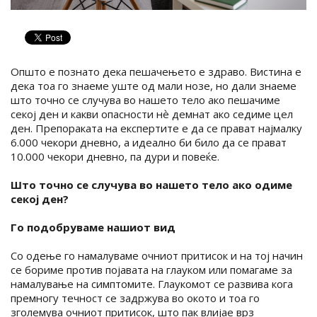
Општо е познато дека пешачењето е здраво. Вистина е
дека тоа го знаеме уште од мали нозе, но дали знаеме
што точно се случува во нашето тело ако пешачиме
секој ден и какви опасности нѐ демнат ако седиме цел
ден. Препораката на експертите е да се прават најмалку
6.000 чекори дневно, а идеално би било да се прават
10.000 чекори дневно, па дури и повеќе.
Што точно се случува во нашето тело ако одиме
секој ден?
Го подобруваме нашиот вид
Со одење го намалуваме очниот притисок и на тој начин
се бориме против појавата на глауком или помагаме за
намалување на симптомите. Глаукомот се развива кога
премногу течност се задржува во окото и тоа го
зголемува очниот притисок, што пак влијае врз