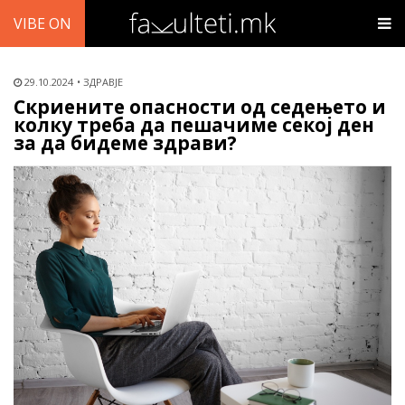
VIBE ON
29.10.2024
ЗДРАВЈЕ
Скриените опасности од седењето и
колку треба да пешачиме секој ден
за да бидеме здрави?