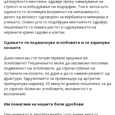
целокупното ментално здравје преку намалување на
стресот и ослободување на ендорфин. Тоа е затоа што
одењето го зголемува волуменот на хипокампусот,
делот од мозокот одговорен за вербалната меморија и
учењето. Освен што го подобрува менталното здравје,
пешачењето го помага растот и одржувањето на
нервните крвни садови и клетки.
Одењето ги подмачкува зглобовите и ги зајакнува
коските
Дали некогаш сте почувствувале крцкање во
зглобовите? Пешачењето може да овозможи поголема
подвижност на зглобовите, да спречи губење на
густината на коските, па дури и да го намали ризикот од
фрактури. Здружението за превенција од артритис
препорачува најмалку 30 минути дневно пешачење за да
се спречат болки во зглобовите, вкочанетост и
воспаление.
Им помагаме на нашите бели дробови
Пешачењето е аеробна вежба, што значи дека го