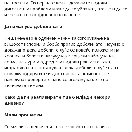
на цревата. Експертите велат дека сите видови
дигестивни проблеми може да се ублажат, ако не и да се
излечат, со секојдневно пешачење.
Ја намалува дебелината
Пешачењето е одличен начин за согорување на
вишокот калории и борба против дебелината. Научно е
докажано дека дебелите луѓе се повеќе изложени на
хронични болести, вклучувајќи срцеви заболувања,
астма, па дури и одредени видови рак. Исто така,
истражувањата покажуваат дека дебелите луѓе одат
помалку од другите и дека нивната активност се
намалува пропорционално со зголемувањето на
телесната тежина.
Како да ги реализирате тие 6 илјади чекори
дневно?
Мали прошетки
Се мисли на пешачењето кое човекот го прави на