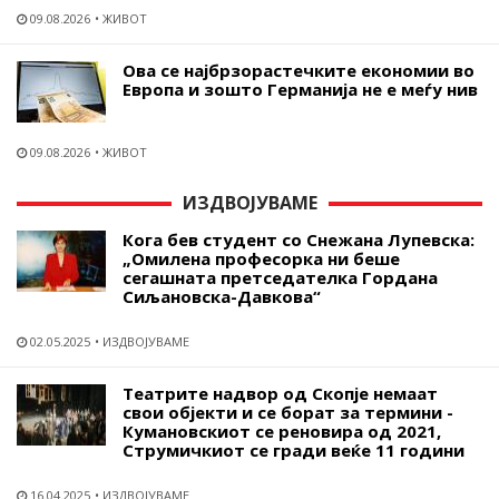
09.08.2026
ЖИВОТ
Ова се најбрзорастечките економии во
Европа и зошто Германија не е меѓу нив
09.08.2026
ЖИВОТ
ИЗДВОЈУВАМЕ
Кога бев студент со Снежана Лупевска:
„Омилена професорка ни беше
сегашната претседателка Гордана
Сиљановска-Давкова“
02.05.2025
ИЗДВОЈУВАМЕ
Театрите надвор од Скопје немаат
свои објекти и се борат за термини -
Кумановскиот се реновира од 2021,
Струмичкиот се гради веќе 11 години
16.04.2025
ИЗДВОЈУВАМЕ