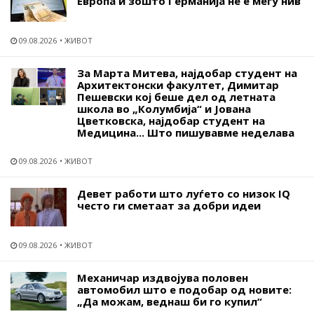
Европа и зошто Германија не е меѓу нив
09.08.2026
ЖИВОТ
За Марта Митева, најдобар студент на
Архитектонски факултет, Димитар
Пешевски кој беше дел од летната
школа во „Колумбија“ и Јована
Цветковска, најдобар студент на
Медицина... Што пишувавме неделава
09.08.2026
ЖИВОТ
Девет работи што луѓето со низок IQ
често ги сметаат за добри идеи
09.08.2026
ЖИВОТ
Механичар издвојува половен
автомобил што е подобар од новите:
„Да можам, веднаш би го купил“