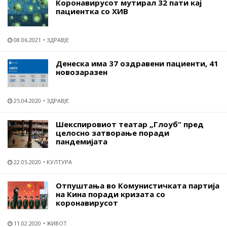
Коронавирусот мутирал 32 пати кај
пациентка со ХИВ
08.06.2021
ЗДРАВЈЕ
Денеска има 37 оздравени пациенти, 41
новозаразен
25.04.2020
ЗДРАВЈЕ
Шекспировиот театар „Глоуб“ пред
целосно затворање поради
пандемијата
22.05.2020
КУЛТУРА
Отпуштања во Комунистичката партија
на Кина поради кризата со
коронавирусот
11.02.2020
ЖИВОТ