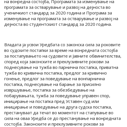
на вонредна состојба, Програмата за изменување на
програмата за остварување и развој на дејноста во
ученичкиот стандард за 2020 година и Програма за
изменување на програмата за остварување и развој на
дејноста во студентскиот стандард за 2020 година.
Владата ја усвои Уредбата со законска сила за роковите
во судските постапки за време на вонредната состојба
за постапувањето на судовите и Јавните обвинителства,
според која законските и преклузивните рокови за
поднесување на тужба во парнична постапка, приватна
тужба во кривична постапка, предлог за кривично
гонење, предлог за поведување на вонпарнична
постапка, поднесување на барање за присилно
извршување, постапка за обезбедување на
побарувањата, тужба за поведување управен спор,
иницирање на постапка пред Уставен суд или
иницирање и поведување на друга судска постапка,
престануваат да течат во моментот на стапување во
сила на оваа Уредба се до престанување на вонредната
состојба. Законските и преклузивните рокови за