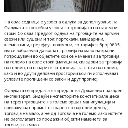
На оваа седница е усвоена одлука за дополнување на
Одлуката за посебни услови за трговијата на одделни
стоки. Со оваа Предлог-одлука на трговците на аргуми
свежи или сушени и тоа: портокали, мандарини,
клементини, грејпфрут и лимони, со тарифен број 0805,
им се забранува да вршат трговија на мало на крајни
потрошувачи во објектите кои се наменети за трговија
на големо на овие стоки (магацини, складови за трговија
на големо, на пазарите за трговија на стоки на големо,
како и во други деловни простории кои ги исполнуваат
условите пропишани со закон и друг пропис).
Одлуката се предлага на предлог на Државниот пазарен
инспекторат, бидејќи инспекторите констатирале дека
на терен трговците на големо вршат манипулација и
прикажуваат промет остварен во најголем дел од
трговија на мало, а не од трговија на големо иако истите
не располагаат со продажни објекти наменети за
трговија на мало.