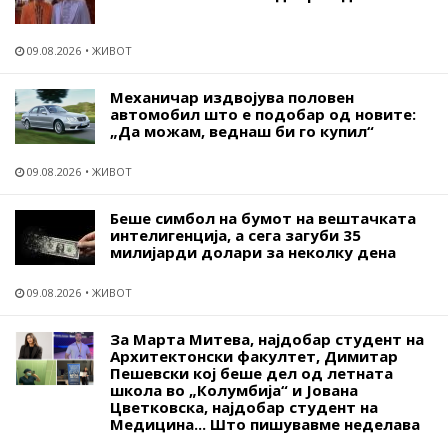
09.08.2026
ЖИВОТ
Механичар издвојува половен
автомобил што е подобар од новите:
„Да можам, веднаш би го купил“
09.08.2026
ЖИВОТ
Беше симбол на бумот на вештачката
интелигенција, а сега загуби 35
милијарди долари за неколку дена
09.08.2026
ЖИВОТ
За Марта Митева, најдобар студент на
Архитектонски факултет, Димитар
Пешевски кој беше дел од летната
школа во „Колумбија“ и Јована
Цветковска, најдобар студент на
Медицина... Што пишувавме неделава