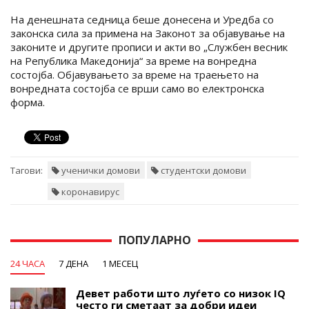
На денешната седница беше донесена и Уредба со
законска сила за примена на Законот за објавување на
законите и другите прописи и акти во „Службен весник
на Република Македонија“ за време на вонредна
состојба. Објавувањето за време на траењето на
вонредната состојба се врши само во електронска
форма.
Тагови:
ученички домови
студентски домови
коронавирус
ПОПУЛАРНО
24 ЧАСА
7 ДЕНА
1 МЕСЕЦ
Девет работи што луѓето со низок IQ
често ги сметаат за добри идеи