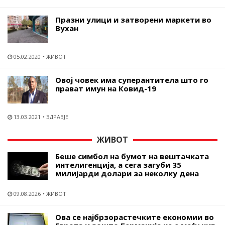
Празни улици и затворени маркети во
Вухан
05.02.2020
ЖИВОТ
Овој човек има суперантитела што го
прават имун на Ковид-19
13.03.2021
ЗДРАВЈЕ
ЖИВОТ
Беше симбол на бумот на вештачката
интелигенција, а сега загуби 35
милијарди долари за неколку дена
09.08.2026
ЖИВОТ
Ова се најбрзорастечките економии во