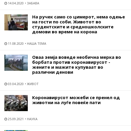
14.04.2020
ЗАБАВА
На ручек само со цимерот, нема одење
на гости по соби. Животот во
студентските и средношколските
домови во време на корона
11.08.2020
НАША ТЕМА
Оваа земја воведе необична мерка во
борбата против коронавирусот -
жените и мажите купуваат во
различни денови
03.04.2020
ЖИВОТ
Коронавирусот можеби се пренел од
животни на луѓе повеќе пати
25.09.2021
НАУКА