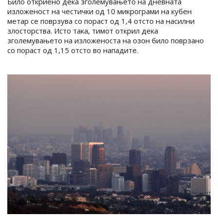
Било откриено дека зголемувањето на дневната
изложеност на честички од 10 микрограми на кубен
метар се поврзува со пораст од 1,4 отсто на насилни
злосторства. Исто така, тимот открил дека
зголемувањето на изложеноста на озон било поврзано
со пораст од 1,15 отсто во нападите.