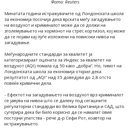
Фото: Reuters
Минатата година истражувачите од Лондонската школа
за економија посочија дека врската меѓу загадувањето
на воздухот и криминалот може да се должи на
зголемувањето на хормонот на стрес кортизол, кој може
да се појави кај луѓе изложени на повисоки нивоа на
загадување.
Меѓународните стандарди за квалитет ја
категоризираат оцената за Индекс за квалитет на
воздухот (AQI) помала од 50 како „добра“. Но, тимот на
Лондонската школа за економија открил дека
резултатот од „AQI“ над 35 доведува до 2,8 отсто
повеќе кривични дела.
- Ефектот на загадувањето на воздухот врз криминалот
се јавува на нивоа што се далеку под сегашните
регулаторни стандарди во Велика Британија и САД, што
сугерира дека би било корисно да се намалат овие
постојни упатства - рече д-р Сефи Рот, коавтор на
истражувањето.