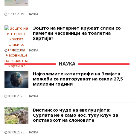
17.12.2019
НАУКА
Зошто на интернет кружат слики со
паметни часовници на тоалетна
хартија?
11.10.2018
НАУКА
НАУКА
Најголемите катастрофи на Земјата
можеби се повторуваат на секои 27,5
милиони години
08.08.2026
НАУКА
Вистинско чудо на еволуцијата:
Сурлата не е само нос, туку клуч за
опстанокот на слоновите
08.08.2026
НАУКА