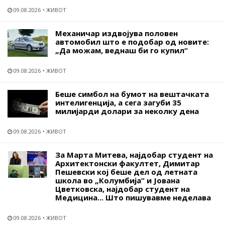
09.08.2026
ЖИВОТ
Механичар издвојува половен
автомобил што е подобар од новите:
„Да можам, веднаш би го купил“
09.08.2026
ЖИВОТ
Беше симбол на бумот на вештачката
интелигенција, а сега загуби 35
милијарди долари за неколку дена
09.08.2026
ЖИВОТ
За Марта Митева, најдобар студент на
Архитектонски факултет, Димитар
Пешевски кој беше дел од летната
школа во „Колумбија“ и Јована
Цветковска, најдобар студент на
Медицина... Што пишувавме неделава
09.08.2026
ЖИВОТ