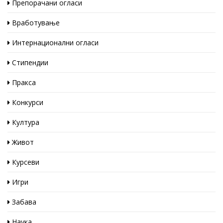
Препорачани огласи
Вработување
Интернационални огласи
Стипендии
Пракса
Конкурси
Култура
Живот
Курсеви
Игри
Забава
Наука