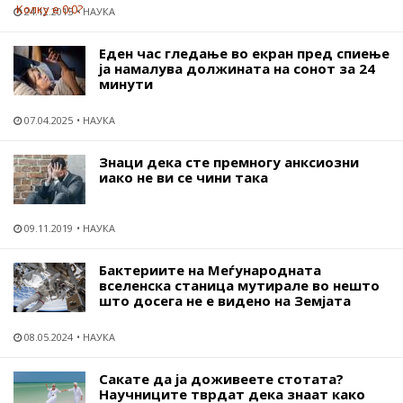
24.12.2015
НАУКА
Еден час гледање во екран пред спиење
ја намалува должината на сонот за 24
минути
07.04.2025
НАУКА
Знаци дека сте премногу анксиозни
иако не ви се чини така
09.11.2019
НАУКА
Бактериите на Меѓународната
вселенска станица мутирале во нешто
што досега не е видено на Земјата
08.05.2024
НАУКА
Сакате да ја доживеете стотата?
Научниците тврдат дека знаат како