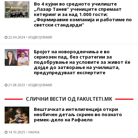
Во 4 кујни во средното училиште
„Лазар Танев“ учениците спремаат
кетеринг и за над 1.000 гости:
„Формиравме компанија и работиме по
светски стандарди“
22.04.2024
ИЗДВОЈУВАМЕ
Бројот на новороденчиња е во
сериозен пад, без стратегии за
подобрување на условите за живот ќе
дојде до затворање на училишта,
предупредуваат експертите
21.08.2023
ИЗДВОЈУВАМЕ
СЛИЧНИ ВЕСТИ ОД FAKULTETI.MK
Вештачката интелигенција откри
необичен детаљ скриен во познато
ремек-дело на Рафаело
14.10.2025
НАУКА