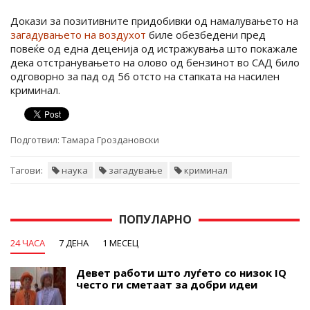
Докази за позитивните придобивки од намалувањето на
загадувањето на воздухот
биле обезбедени пред
повеќе од една деценија од истражувања што покажале
дека отстранувањето на олово од бензинот во САД било
одговорно за пад од 56 отсто на стапката на насилен
криминал.
Подготвил:
Тамара Гроздановски
Тагови:
наука
загадување
криминал
ПОПУЛАРНО
24 ЧАСА
7 ДЕНА
1 МЕСЕЦ
Девет работи што луѓето со низок IQ
често ги сметаат за добри идеи