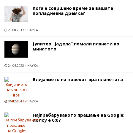
Кога е совршено време за вашата
попладневна дремка?
21.08.2017
НАУКА
Јупитер „јадела“ помали планети во
минатото
24.06.2022
НАУКА
Влијанието на човекот врз планетата
06.12.2017
НАУКА
Најпребаруваното прашање на Google:
Колку е 0:0?