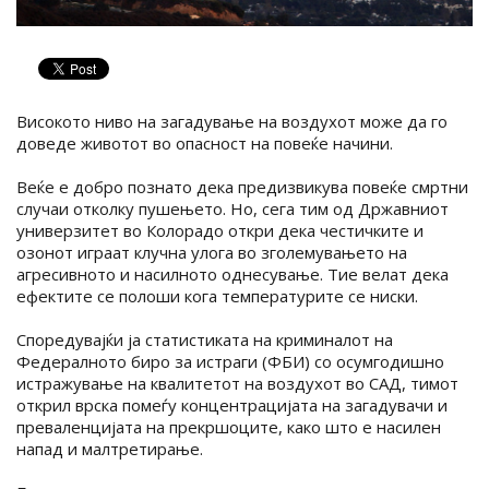
Високото ниво на загадување на воздухот може да го
доведе животот во опасност на повеќе начини.
Веќе е добро познато дека предизвикува повеќе смртни
случаи отколку пушењето. Но, сега тим од Државниот
универзитет во Колорадо откри дека честичките и
озонот играат клучна улога во зголемувањето на
агресивното и насилното однесување. Тие велат дека
ефектите се полоши кога температурите се ниски.
Споредувајќи ја статистиката на криминалот на
Федералното биро за истраги (ФБИ) со осумгодишно
истражување на квалитетот на воздухот во САД, тимот
открил врска помеѓу концентрацијата на загадувачи и
преваленцијата на прекршоците, како што е насилен
напад и малтретирање.