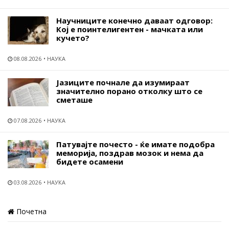
Научниците конечно даваат одговор:
Кој е поинтелигентен - мачката или
кучето?
08.08.2026
НАУКА
Јазиците почнале да изумираат
значително порано отколку што се
сметаше
07.08.2026
НАУКА
Патувајте почесто - ќе имате подобра
меморија, поздрав мозок и нема да
бидете осамени
03.08.2026
НАУКА
Почетна