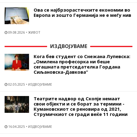
Ова се најбрзорастечките економии во
Европа и зошто Германија не е меѓу нив
09.08.2026
ЖИВОТ
ИЗДВОЈУВАМЕ
Кога бев студент со Снежана Лупевска:
„Омилена професорка ни беше
сегашната претседателка Гордана
Сиљановска-Давкова“
02.05.2025
ИЗДВОЈУВАМЕ
Театрите надвор од Скопје немаат
свои објекти и се борат за термини -
Кумановскиот се реновира од 2021,
Струмичкиот се гради веќе 11 години
16.04.2025
ИЗДВОЈУВАМЕ