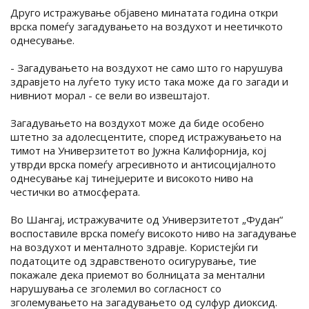
Друго истражување објавено минатата година откри
врска помеѓу загадувањето на воздухот и неетичкото
однесување.
- Загадувањето на воздухот не само што го нарушува
здравјето на луѓето туку исто така може да го загади и
нивниот морал - се вели во извештајот.
Загадувањето на воздухот може да биде особено
штетно за адолесцентите, според истражувањето на
тимот на Универзитетот во Јужна Калифорнија, кој
утврди врска помеѓу агресивното и антисоцијалното
однесување кај тинејџерите и високото ниво на
честички во атмосферата.
Во Шангај, истражувачите од Универзитетот „Фудан“
воспоставиле врска помеѓу високото ниво на загадување
на воздухот и менталното здравје. Користејќи ги
податоците од здравственото осигурување, тие
покажале дека приемот во болницата за ментални
нарушувања се зголемил во согласност со
зголемувањето на загадувањето од сулфур диоксид.