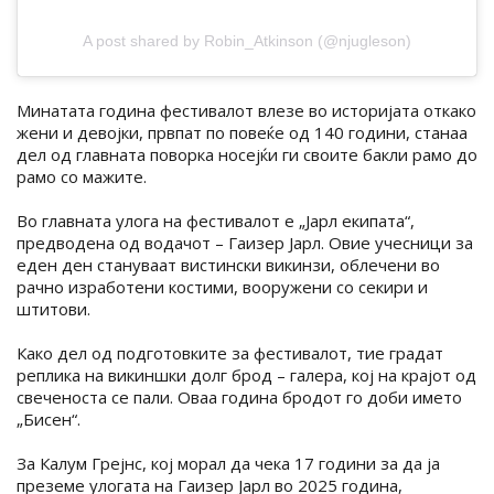
A post shared by Robin_Atkinson (@njugleson)
Минатата година фестивалот влезе во историјата откако
жени и девојки, првпат по повеќе од 140 години, станаа
дел од главната поворка носејќи ги своите бакли рамо до
рамо со мажите.
Во главната улога на фестивалот е „Јарл екипата“,
предводена од водачот – Гаизер Јарл. Овие учесници за
еден ден стануваат вистински викинзи, облечени во
рачно изработени костими, вооружени со секири и
штитови.
Како дел од подготовките за фестивалот, тие градат
реплика на викиншки долг брод – галера, кој на крајот од
свеченоста се пали. Оваа година бродот го доби името
„Бисен“.
За Калум Грејнс, кој морал да чека 17 години за да ја
преземе улогата на Гаизер Јарл во 2025 година,