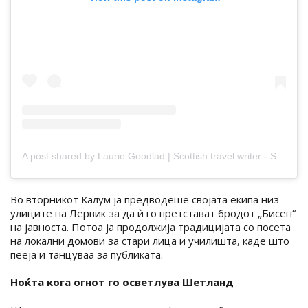
A post shared by Laurie Goodlad | Scottish travel writer - Shetland based (@shetlandwithlaurie)
Во вторникот Калум ја предводеше својата екипа низ
улиците на Лервик за да ѝ го претстават бродот „Бисен“
на јавноста. Потоа ја продолжија традицијата со посета
на локални домови за стари лица и училишта, каде што
пееја и танцуваа за публиката.
Ноќта кога огнот го осветлува Шетланд