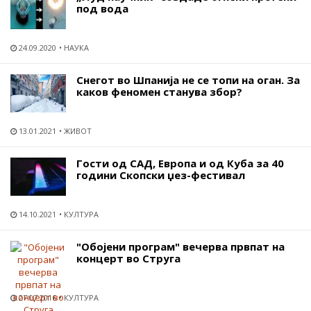
под вода
24.09.2020
НАУКА
Снегот во Шпанија не се топи на оган. За
каков феномен станува збор?
13.01.2021
ЖИВОТ
Гости од САД, Европа и од Куба за 40
години Скопски џез-фестивал
14.10.2021
КУЛТУРА
"Обојени програм" вечерва првпат на
концерт во Струга
27.07.2016
КУЛТУРА