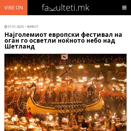
VIBE ON
31.01.2025
ЖИВОТ
Најголемиот европски фестивал на
оган го осветли ноќното небо над
Шетланд