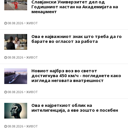
Славјански Универзитет дел од
Годишниот настан на Академијата на
менаџмент
08.08.2026
ЖИВОТ
Ова е најважниот знак што треба да го
барате во огласот за работа
08.08.2026
ЖИВОТ
Новиот најбрз воз во светот
достигнува 450 км/ч - погледнете како
изгледа неговата внатрешност
08.08.2026
ЖИВОТ
Ова е најреткиот облик на
интелигенција, а еве зошто е посебен
08.08.2026
ЖИВОТ