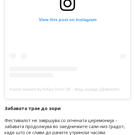
View this post on Instagram
A post shared by A Kiss from UK - blog voyage (@akissfromuk)
Забавата трае до зори
Фестивалот не завршува со огнената церемонија –
забавата продолжува во заедничките сали низ градот,
каде што се слави до раните утрински часови.