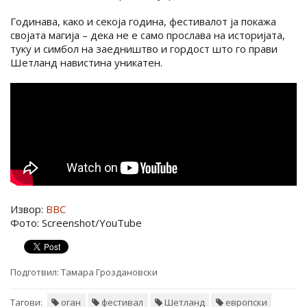
Годинава, како и секоја година, фестивaлот ја покажа
својата магија – дека не е само прослава на историјата,
туку и симбол на заедништво и гордост што го прави
Шетланд навистина уникатен.
Извор:
ВВС
Фото: Screenshot/YouTube
Подготвил:
Тамара Гроздановски
Тагови:
оган
фестивал
Шетланд
европски