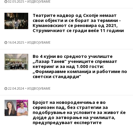
02.05.2025
ИЗДВОЈУВАМЕ
Театрите надвор од Скопје немаат
свои објекти и се борат за термини -
Кумановскиот се реновира од 2021,
Струмичкиот се гради веќе 11 години
16.04.2025
ИЗДВОЈУВАМЕ
Во 4 кујни во средното училиште
„Лазар Танев“ учениците спремаат
кетеринг и за над 1.000 гости:
„Формиравме компанија и работиме по
светски стандарди“
22.04.2024
ИЗДВОЈУВАМЕ
Бројот на новороденчиња е во
сериозен пад, без стратегии за
подобрување на условите за живот ќе
дојде до затворање на училишта,
предупредуваат експертите