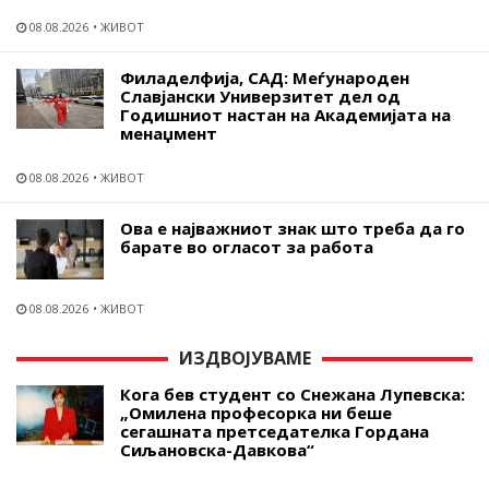
08.08.2026
ЖИВОТ
Филаделфија, САД: Меѓународен
Славјански Универзитет дел од
Годишниот настан на Академијата на
менаџмент
08.08.2026
ЖИВОТ
Ова е најважниот знак што треба да го
барате во огласот за работа
08.08.2026
ЖИВОТ
ИЗДВОЈУВАМЕ
Кога бев студент со Снежана Лупевска:
„Омилена професорка ни беше
сегашната претседателка Гордана
Сиљановска-Давкова“