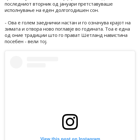
последниот вторник од јануари претставуваше
исполнување на еден долгогодишен сон.
- Ова е голем заеднички настан и го означува крајот на
зимата и отвора ново поглавје во годината. Тоа е една
од оние традиции што го прават Шетланд навистина
посебен - вели тој.
View this post on Instagram