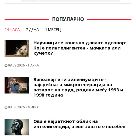
ПОПУЛАРНО
24 ЧАСА
7 ДЕНА
1 МЕСЕЦ
Научниците конечно даваат одговор:
Кој е поинтелигентен - мачката или
кучето?
08.08.2026
НАУКА
Запознајте ги зилениумците -
најсреќната микрогенерација на
пазарот на труд, родени меѓу 1993 и
1998 година
08.08.2026
ЖИВОТ
Ова е најреткиот облик на
интелигенција, а еве зошто е посебен