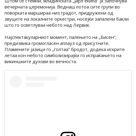
Штом се стемни, младинската „Јарл екипа“ ја започнува
вечерната церемонија. Веднаш потоа сите групи во
поворката маршираа низ градот, придружени од
звуците на локалните оркестри, носејќи запалени бакли
што го осветлуваа небото над Лервик.
Најспектакуларниот момент, палењето на „Бисен“,
предизвика громогласен аплауз од присутните.
Пламените јазици го „голтаа“ бродот, додека искрите
летаа кон небото симболизирајќи го испраќањето на
викиншките духови во вечноста.