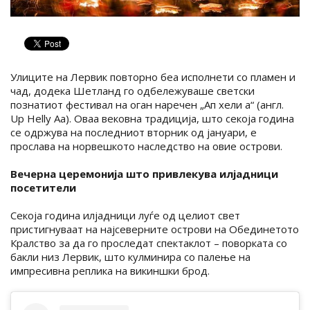
Улиците на Лервик повторно беа исполнети со пламен и
чад, додека Шетланд го одбележуваше светски
познатиот фестивал на оган наречен „Ап хели а“ (англ.
Up Helly Aa). Оваа вековна традиција, што секоја година
се одржува на последниот вторник од јануари, е
прослава на норвешкото наследство на овие острови.
Вечерна церемонија што привлекува илјадници
посетители
Секоја година илјадници луѓе од целиот свет
пристигнуваат на најсеверните острови на Обединетото
Кралство за да го проследат спектаклот – поворката со
бакли низ Лервик, што кулминира со палење на
импресивна реплика на викиншки брод.