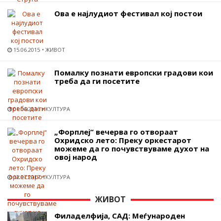
Ова е најлудиот фестивал кој постои
15.06.2015
ЖИВОТ
Помалку познати европски градови кои
треба да ги посетите
01.06.2016
КУЛТУРА
„Форплеј“ вечерва го отвораат
Охридско лето: Преку оркестарот
можеме да го почувствуваме духот на
овој народ
12.07.2017
КУЛТУРА
ЖИВОТ
Филаделфија, САД: Меѓународен