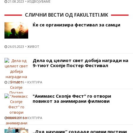
21.08.2023
ИЗДВОЈУВАМЕ
СЛИЧНИ ВЕСТИ ОД FAKULTETI.MK
Ќе се организира фестивал за самци
26.05.2023
ЖИВОТ
Дела од целиот свет добија награди на
9-тиот Скопје Постер Фестивал
23.11.2016
КУЛТУРА
"Анимакс Скопје Фест" го отвори
повикот за анимирани филмови
08.07.2016
КУЛТУРА
„Луд научник“ создаде огнени прстени