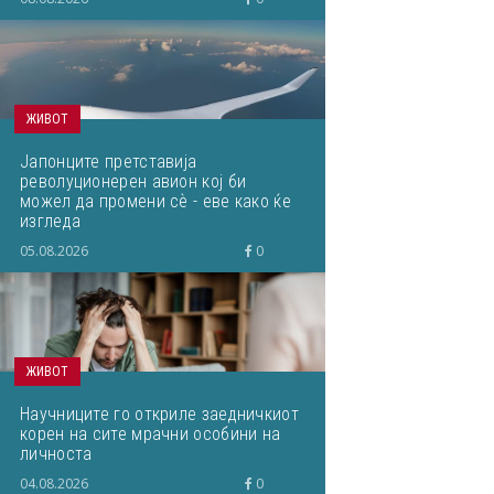
ЖИВОТ
Јапонците претставија
револуционерен авион кој би
можел да промени сѐ - еве како ќе
изгледа
05.08.2026
0
ЖИВОТ
Научниците го откриле заедничкиот
корен на сите мрачни особини на
личноста
04.08.2026
0