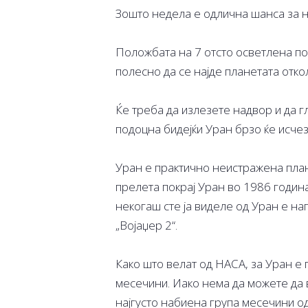
Зошто недела е одлична шанса за
Положбата на 7 отсто осветлена по
полесно да се најде планетата отко
Ќе треба да излезете надвор и да г
подоцна бидејќи Уран брзо ќе исчез
Уран е практично неистражена план
прелета покрај Уран во 1986 година
некогаш сте ја виделе од Уран е н
„Војаџер 2“.
Како што велат од НАСА, за Уран е 
месечини. Иако нема да можете да 
најгусто набиена група месечини од