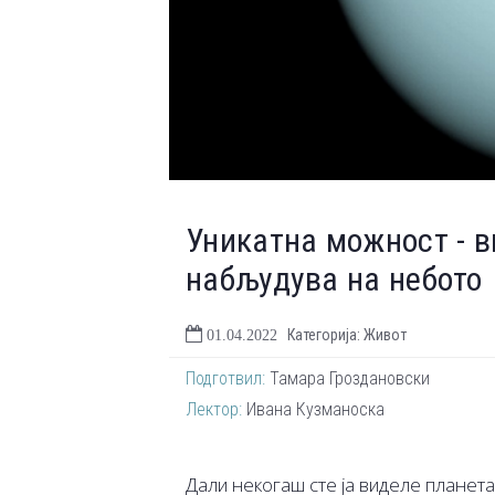
Уникатна можност - в
набљудува на небото
Категорија: Живот
01.04.2022
Подготвил:
Тамара Гроздановски
Лектор:
Ивана Кузманоска
Дали некогаш сте ја виделе планет