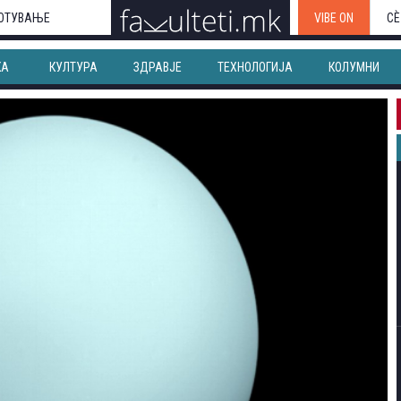
ОТУВАЊЕ
VIBE ON
СЀ
КА
КУЛТУРА
ЗДРАВЈЕ
ТЕХНОЛОГИЈА
КОЛУМНИ