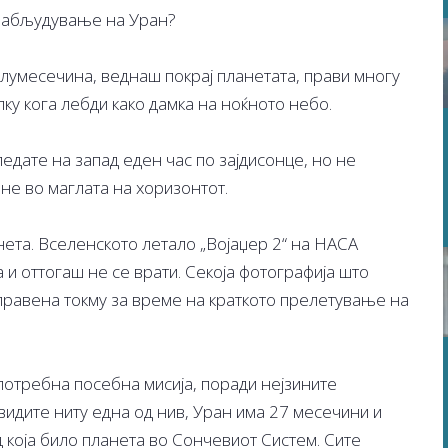
 набљудување на Уран?
лумесечина, веднаш покрај планетата, прави многу
лку кога лебди како дамка на ноќното небо.
ледате на запад еден час по зајдисонце, но не
не во маглата на хоризонтот.
ета. Вселенското летало „Војаџер 2“ на НАСА
 и оттогаш не се врати. Секоја фотографија што
аправена токму за време на краткото прелетување на
потребна посебна мисија, поради нејзините
видите ниту една од нив, Уран има 27 месечини и
 која било планета во Сончевиот Систем. Сите