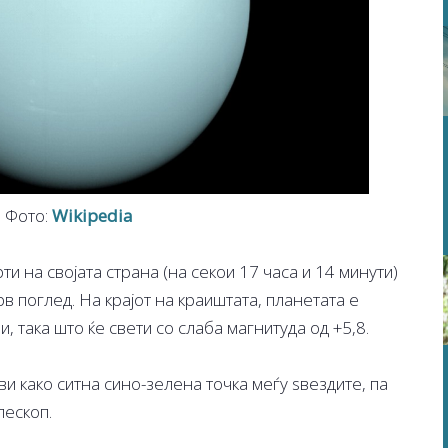
Фото:
Wikipedia
и на својата страна (на секои 17 часа и 14 минути)
в поглед. На крајот на краиштата, планетата е
, така што ќе свети со слаба магнитуда од +5,8.
ви како ситна сино-зелена точка меѓу ѕвездите, па
лескоп.