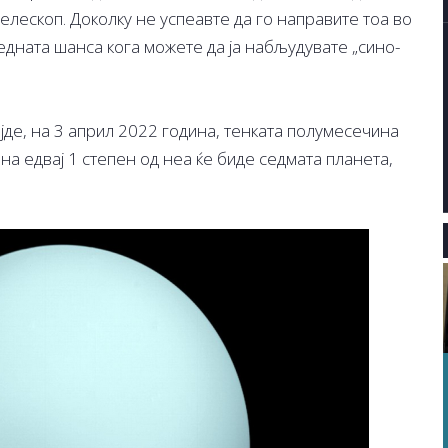
елескоп. Доколку не успеавте да го направите тоа во
едната шанса кога можете да ја набљудувате „сино-
јде, на 3 април 2022 година, тенката полумесечина
 на едвај 1 степен од неа ќе биде седмата планета,