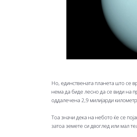
Но, единствената планета што се врт
нема да биде лесно да се види на пр
оддалечена 2,9 милијарди километри
Тоа значи дека на небото ќе се поја
затоа земете си двоглед или мал те