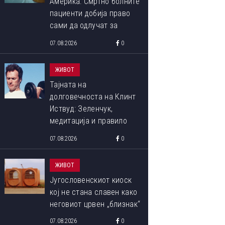
Америка: Смртно болните
пациенти добија право
сами да одлучат за
крајот на својот живот
07.08.2026
0
ЖИВОТ
Тајната на
долговечноста на Клинт
Иствуд: Зеленчук,
медитација и правило
90:10 што со децении го
07.08.2026
0
следи
ЖИВОТ
Југословенскиот киоск
кој не стана славен како
неговиот црвен „близнак“
07.08.2026
0