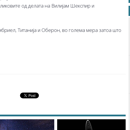
ликовите од делата на Вилијам Шекспир и
мбриел, Титанија и Оберон, во голема мера затоа што