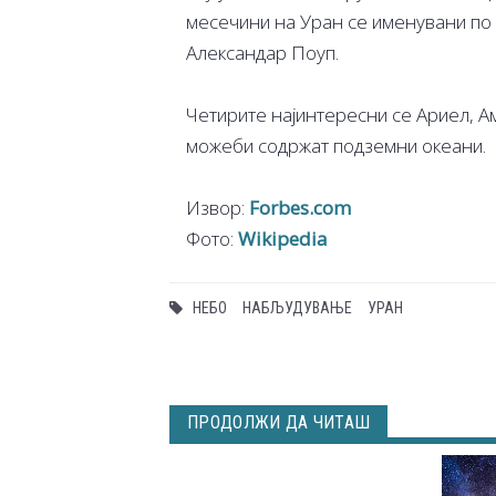
месечини на Уран се именувани по 
Александар Поуп.
Четирите најинтересни се Ариел, А
можеби содржат подземни океани.
Извор:
Forbes.com
Фото:
Wikipedia
НЕБО
НАБЉУДУВАЊЕ
УРАН
ПРОДОЛЖИ ДА ЧИТАШ