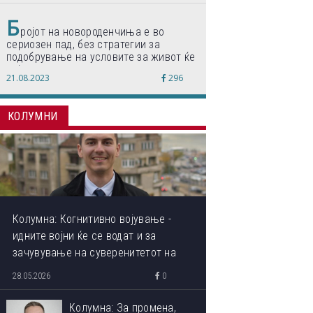
Б
ројот на новороденчиња е во
сериозен пад, без стратегии за
подобрување на условите за живот ќе
дојде до затворање на училишта,
21.08.2023
296
предупредуваат експертите
КОЛУМНИ
Колумна: Когнитивно војување -
идните војни ќе се водат и за
зачувување на суверенитетот на
сопствениот ум
28.05.2026
0
Колумна: За промена,