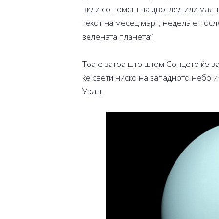
види со помош на двоглед или мал т
текот на месец март, недела е посл
зелената планета“.
Тоа е затоа што штом Сонцето ќе за
ќе свети ниско на западното небо и
Уран.