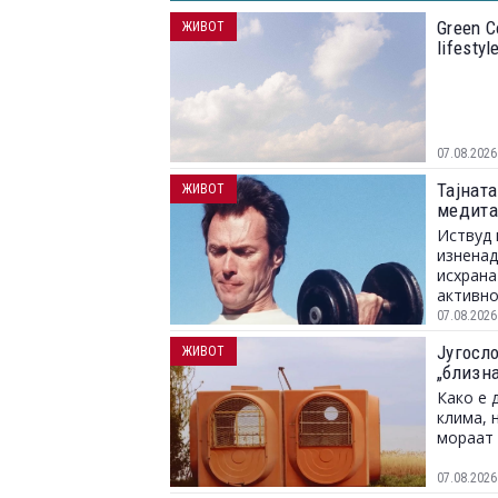
Green C
ЖИВОТ
lifesty
07.08.2026
Тајната
ЖИВОТ
медита
Иствуд 
изненад
исхрана
активно
07.08.2026
Југосл
ЖИВОТ
„близн
Како е 
клима, 
мораат 
07.08.2026