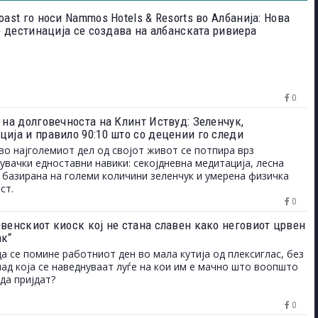
oast го носи Nammos Hotels & Resorts во Албанија: Нова
le дестинација се создава на албанската ривиера
0
 на долговечноста на Клинт Иствуд: Зеленчук,
ција и правило 90:10 што со децении го следи
во најголемиот дел од својот живот се потпира врз
увачки едноставни навики: секојдневна медитација, лесна
 базирана на големи количини зеленчук и умерена физичка
ст.
0
овенскиот киоск кој не стана славен како неговиот црвен
ак“
да се помине работниот ден во мала кутија од плексиглас, без
над која се наведнуваат луѓе на кои им е мачно што воопшто
да пријдат?
0