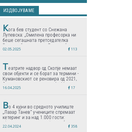
ИЗДВОЈУВАМЕ
К
ога бев студент со Снежана
Лупевска: „Омилена професорка ни
беше сегашната претседателка
Гордана Сиљановска-Давкова“
02.05.2025
113
Т
еатрите надвор од Скопје немаат
свои објекти и се борат за термини -
Кумановскиот се реновира од 2021,
Струмичкиот се гради веќе 11 години
16.04.2025
17
В
о 4 кујни во средното училиште
„Лазар Танев“ учениците спремаат
кетеринг и за над 1.000 гости:
„Формиравме компанија и работиме
22.04.2024
358
по светски стандарди“