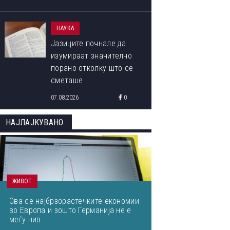
НАУКА
Јазиците почнале да
изумираат значително
порано отколку што се
сметаше
07.08.2026
0
НАЈЛАЈКУВАНО
ЖИВОТ
Ова се најбрзорастечките економии
во Европа и зошто Германија не е
меѓу нив