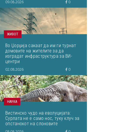
09.08.2026
0
ЖИВОТ
Во Џорџија сакаат да им ги турнат
домовите на жителите за да
изградат инфраструктура за ВИ-
центри
02.08.2026
0
НАУКА
Вистинско чудо на еволуцијата:
Сурлата не е само нос, туку клуч за
опстанокот на слоновите
08.08.2026
0