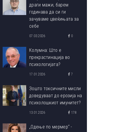
драги мажи, барем
годинава да си ги
зачуваме цвеќињата за
себе
07.03.2026
0
Колумна: Што е
прекрастинација во
психологијата?
17.01.2026
7
Зошто токсичните мисли
доведуваат до ерозија на
психолошкиот имунитет?
13.01.2026
178
„Одење по мермер“ -