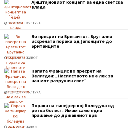
Ајнштајновиот концепт за една светска
влада
09.09.2017
КУЛТУРА
Во пресрет на Брегзитот: Брутално
искрената порака од Јапонците до
Британците
07.09.2016
ЖИВОТ
Папата Францис во пресрет на
Велигден: „Насилството не е лек за
нашиот разрушен свет“
15.04.2017
КУЛТУРА
Порака на тинејџер кој боледува од
ретка болест: Имам само едно
прашање до државниот врв
24.02.2016
ЖИВОТ