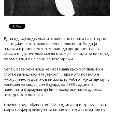
Една од најсподелуваните животни пораки на интернет
гласи: „Животот е како возење велосипед. За да ја
задржиш рамнотежата, мораш да продолжиш да се
движиш.“ Денес оваа мисла може да се види на постери,
во училници и на социјалните мрежи.
Сепак, оваа реченица не настанала како мотивациски
слоган за пошироката јавност. Нејзиното потекло е
многу лично и доаѓа од писмо што Алберт Ајнштајн му го
напишал на својот син Едуард во 1930 година, а
првичната формулација била малку поинаква од онаа
што денес е позната.
Научен труд објавен во 2021 година од истражувачката
Мари Басфорд укажува на писмото што Ајнштајн му го