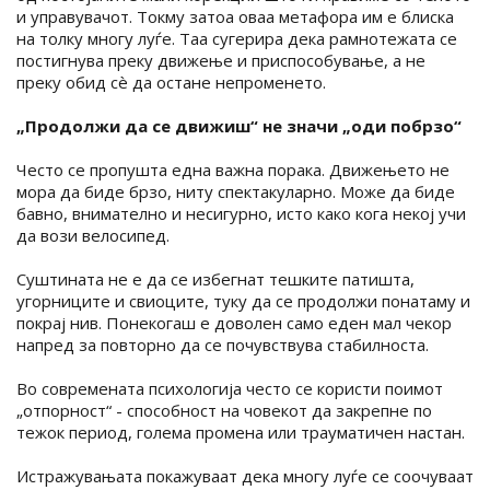
и управувачот. Токму затоа оваа метафора им е блиска
на толку многу луѓе. Таа сугерира дека рамнотежата се
постигнува преку движење и приспособување, а не
преку обид сè да остане непроменето.
„Продолжи да се движиш“ не значи „оди побрзо“
Често се пропушта една важна порака. Движењето не
мора да биде брзо, ниту спектакуларно. Може да биде
бавно, внимателно и несигурно, исто како кога некој учи
да вози велосипед.
Суштината не е да се избегнат тешките патишта,
угорниците и свиоците, туку да се продолжи понатаму и
покрај нив. Понекогаш е доволен само еден мал чекор
напред за повторно да се почувствува стабилноста.
Во современата психологија често се користи поимот
„отпорност“ - способност на човекот да закрепне по
тежок период, голема промена или трауматичен настан.
Истражувањата покажуваат дека многу луѓе се соочуваат