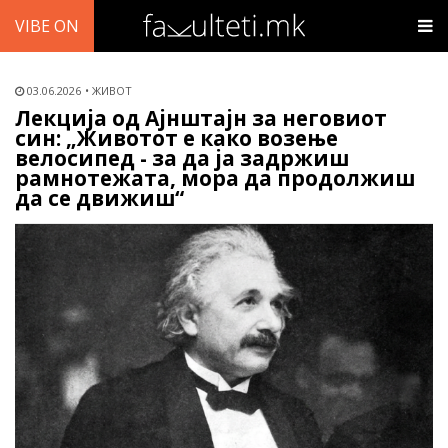
VIBE ON
03.06.2026
ЖИВОТ
Лекција од Ајнштајн за неговиот
син: „Животот е како возење
велосипед - за да ја задржиш
рамнотежата, мора да продолжиш
да се движиш“