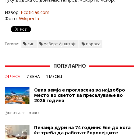
Извор:
Ecoticias.com
Фото:
Wikipedia
Тагови:
син
Алберт Ајнштајн
порака
ПОПУЛАРНО
24 ЧАСА
7 ДЕНА
1 МЕСЕЦ
Оваа земја е прогласена за најдобро
место во светот за преселување во
2026 година
06.08.2026
ЖИВОТ
Пензија дури на 74 години: Еве до кога
ќе треба да работат Европејците