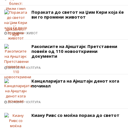
Пораката до светот на Џим Кери која ќе
ви го промени животот
21.11.2015
ЖИВОТ
Ракописите на Ајнштајн: Претставени
повеќе од 110 новооткриени
документи
08.03.2019
КУЛТУРА
Канцеларијата на Ајнштајн денот кога
починал
20.04.2015
КУЛТУРА
Киану Ривс со моќна порака до светот