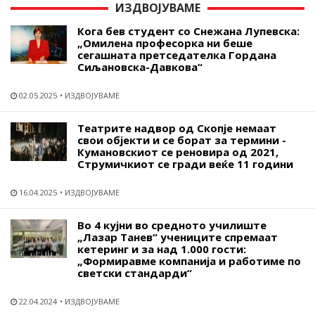
ИЗДВОЈУВАМЕ
Кога бев студент со Снежана Лупевска:
„Омилена професорка ни беше
сегашната претседателка Гордана
Сиљановска-Давкова“
02.05.2025
ИЗДВОЈУВАМЕ
Театрите надвор од Скопје немаат
свои објекти и се борат за термини -
Кумановскиот се реновира од 2021,
Струмичкиот се гради веќе 11 години
16.04.2025
ИЗДВОЈУВАМЕ
Во 4 кујни во средното училиште
„Лазар Танев“ учениците спремаат
кетеринг и за над 1.000 гости:
„Формиравме компанија и работиме по
светски стандарди“
22.04.2024
ИЗДВОЈУВАМЕ