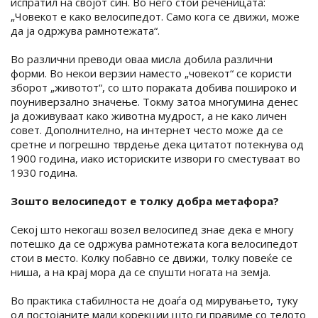
испратил на својот син. Во него стои реченицата:
„Човекот е како велосипедот. Само кога се движи, може
да ја одржува рамнотежата“.
Во различни преводи оваа мисла добила различни
форми. Во некои верзии наместо „човекот“ се користи
зборот „животот“, со што пораката добива пошироко и
поуниверзално значење. Токму затоа многумина денес
ја доживуваат како животна мудрост, а не како личен
совет. Дополнително, на интернет често може да се
сретне и погрешно тврдење дека цитатот потекнува од
1900 година, иако историските извори го сместуваат во
1930 година.
Зошто велосипедот е толку добра метафора?
Секој што некогаш возел велосипед знае дека е многу
потешко да се одржува рамнотежата кога велосипедот
стои в место. Колку побавно се движи, толку повеќе се
ниша, а на крај мора да се спушти ногата на земја.
Во практика стабилноста не доаѓа од мирувањето, туку
од постојаните мали корекции што ги правиме со телото