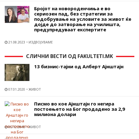
Бројот на новороденчиња е во
сериозен пад, без стратегии за
подобрување на условите за живот ќе
дојде до затворање на училишта,
предупредуваат експертите
21.08.2023
ИЗДВОЈУВАМЕ
СЛИЧНИ ВЕСТИ ОД FAKULTETI.MK
13 бизнис-тајни oд Алберт Ајнштајн
07.01.2020
ЖИВОТ
Писмо во кое Ајнштајн го негира
постоењето на Бог продадено за 2,9
милиона долари
05.12.2018
ЖИВОТ