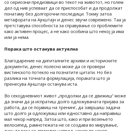
со сериозни предизвици во текот на животот, но голем
дел од нив успеваат да се приспособат и да продолжат
понатаму без долгорочни последици. Токму затоа
метафората на Ајнштајн и денес звучи современо. Таа ја
претставува способноста за справување со проблемите
како активен процес, а не како особина што некој ја има
или ја нема.
Порака што останува актуелна
Благодарение на дигиталните архиви и историските
документи, денес полесно може да се провери
вистинското потекло на познатите цитати. Но без
разлика на точната формулација, пораката што ја
пренесува Ајнштајн останува иста.
Во секојдневниот живот „продолжи да се движиш“ може
да значи да ја испратиш долго одложуваната пријава за
работа, да се појавиш на тренинг, да завршиш задача
што долго ја одложуваш или едноставно да направиш
мал чекор напред. Затоа што, како и при возењето
велосипед, рамнотежата не се создава во мирување,
туку додека се движиме напред, чекор по чекор.