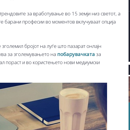
трендовите за вработување во 15 земји низ светот, а
те барани професии во моментов вклучуваат опција
 зголемил бројот на луѓе што пазарат онлајн
сува за зголемувањето на
побарувачката
за
ал пораст и во користењето нови медиумски