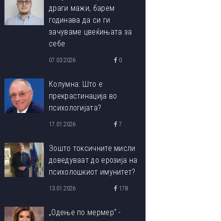
драги мажи, барем
годинава да си ги
зачуваме цвеќињата за
себе
07.03.2026
0
Колумна: Што е
прекрастинација во
психологијата?
17.01.2026
7
Зошто токсичните мисли
доведуваат до ерозија на
психолошкиот имунитет?
13.01.2026
178
„Одење по мермер“ -