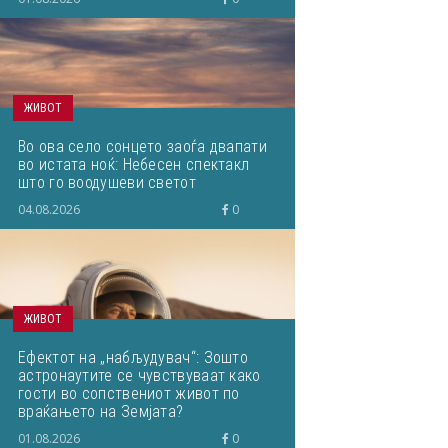
ЖИВОТ
Во ова село сонцето заоѓа двапати
во истата ноќ: Небесен спектакл
што го воодушеви светот
04.08.2026
0
ЖИВОТ
Ефектот на „набљудувач“: Зошто
астронаутите се чувствуваат како
гости во сопствениот живот по
враќањето на Земјата?
01.08.2026
0