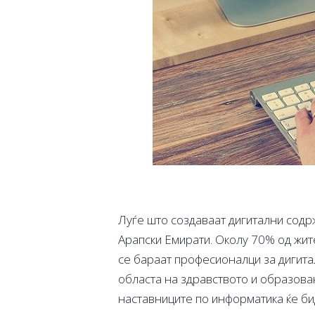
Луѓе што создаваат дигитални содр
Арапски Емирати. Околу 70% од жите
се бараат професионалци за дигитал
областа на здравството и образова
наставниците по информатика ќе би