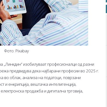
Фото: Pixabay
на „Линкдин“ изобилуваат професионалци од разни
режа предвидува дека најбарани професии во 2025 г.
ка во облак, анализа на податоци, поврзани
т и енкрипција, вештачка интелигенција,
, електронска продажба и дигитална трговија,