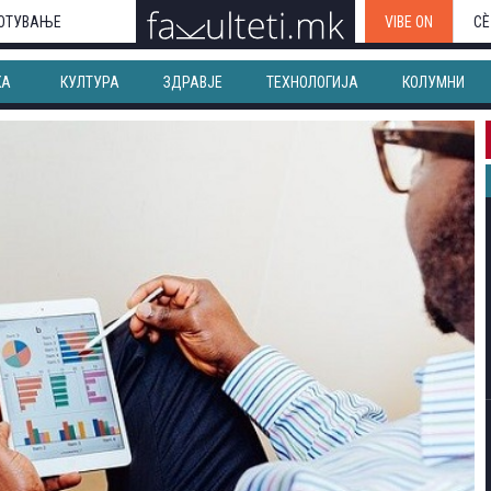
ОТУВАЊЕ
VIBE ON
СЀ
КА
КУЛТУРА
ЗДРАВЈЕ
ТЕХНОЛОГИЈА
КОЛУМНИ