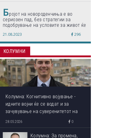
Б
ројот на новороденчиња е во
сериозен пад, без стратегии за
подобрување на условите за живот ќе
дојде до затворање на училишта,
21.08.2023
296
предупредуваат експертите
КОЛУМНИ
Колумна: Когнитивно војување -
идните војни ќе се водат и за
зачувување на суверенитетот на
сопствениот ум
28.05.2026
0
Колумна: За промена,