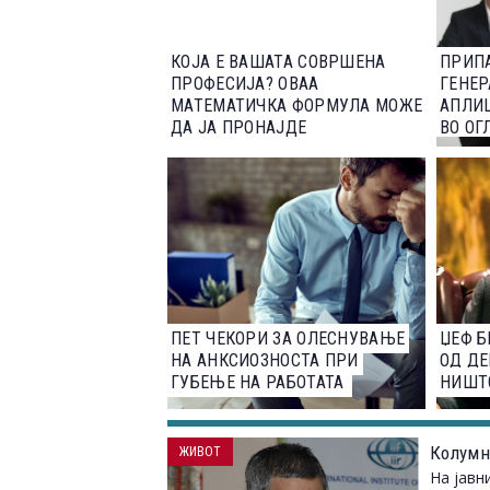
КОЈА Е ВАШАТА СОВРШЕНА
ПРИП
ПРОФЕСИЈА? ОВАА
ГЕНЕР
МАТЕМАТИЧКА ФОРМУЛА МОЖЕ
АПЛИЦ
ДА ЈА ПРОНАЈДЕ
ВО ОГ
ПЛАТА
ПЕТ ЧЕКОРИ ЗА ОЛЕСНУВАЊЕ
ЏЕФ Б
НА АНКСИОЗНОСТА ПРИ
ОД ДЕ
ГУБЕЊЕ НА РАБОТАТА
НИШТ
Колумн
ЖИВОТ
На јавн