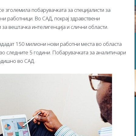
 се зголемила побарувачката за специјалисти за
ни работници. Во САД, покрај здравствени
и за вештачка интелигенција и слични области.
оздадат 150 милиони нови работни места во областа
 во следните 5 години. Побарувачката за аналитичари
одишно во САД.