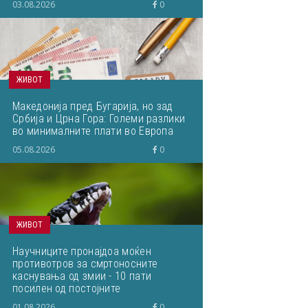
03.08.2026
0
ЖИВОТ
Македонија пред Бугарија, но зад
Србија и Црна Гора: Големи разлики
во минималните плати во Европа
05.08.2026
0
ЖИВОТ
Научниците пронајдоа моќен
противотров за смртоносните
каснувања од змии - 10 пати
посилен од постојните
01.08.2026
0