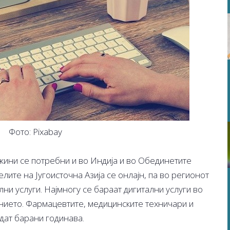
Фото: Pixabay
жини се потребни и во Индија и во Обединетите
лите на Југоисточна Азија се онлајн, па во регионот
ни услуги. Најмногу се бараат дигитални услуги во
нието. Фармацевтите, медицинските техничари и
дат барани годинава.