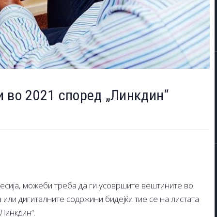
 во 2021 според „Линкдин“
есија, можеби треба да ги усовршите вештините во
или дигиталните содржини бидејќи тие се на листата
Линкдин“.