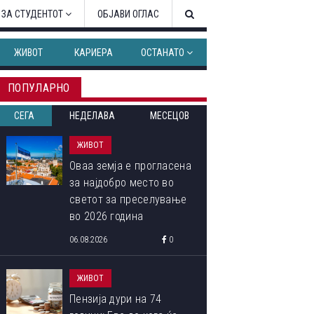
 ЗА СТУДЕНТОТ
ОБЈАВИ ОГЛАС
ЖИВОТ
КАРИЕРА
ОСТАНАТО
ПОПУЛАРНО
СЕГА
НЕДЕЛАВА
МЕСЕЦОВ
ЖИВОТ
Оваа земја е прогласена
за најдобро место во
светот за преселување
во 2026 година
06.08.2026
0
ЖИВОТ
Пензија дури на 74