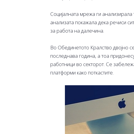
Социјалната мрежа ги анализирала 
анализата покажала дека речиси си
за работа на далечина.
Во Обединетото Кралство двојно се
последнава година, а тоа придоне
работници во секторот. Се забележ
платформи како поткастите.