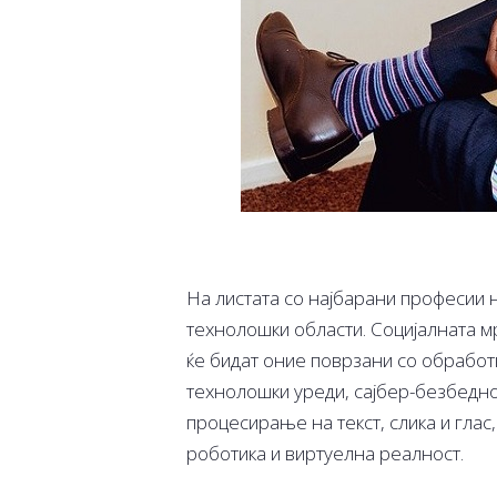
На листата со најбарани професии 
технолошки области. Социјалната м
ќе бидат оние поврзани со обработ
технолошки уреди, сајбер-безбеднос
процесирање на текст, слика и глас
роботика и виртуелна реалност.