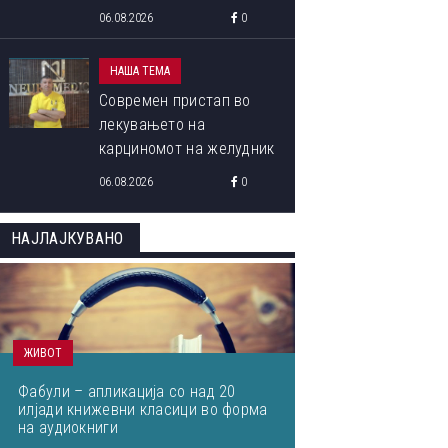
програма „Libori Summer
06.08.2026
0
School 2026“
НАША ТЕМА
Современ пристап во
лекувањето на
карциномот на желудник
06.08.2026
0
НАЈЛАЈКУВАНО
ЖИВОТ
Фабули – апликација со над 20
илјади книжевни класици во форма
на аудиокниги