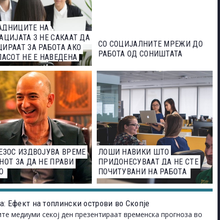
АДНИЦИТЕ НА
АЦИЈАТА З НЕ САКААТ ДА
СО СОЦИЈАЛНИТЕ МРЕЖИ ДО
ИРААТ ЗА РАБОТА АКО
РАБОТА ОД СОНИШТАТА
ЛАСОТ НЕ Е НАВЕДЕНА
ТА
ЕЗОС ИЗДВОЈУВА ВРЕМЕ
ЛОШИ НАВИКИ ШТО
НОТ ЗА ДА НЕ ПРАВИ
ПРИДОНЕСУВААТ ДА НЕ СТЕ
О
ПОЧИТУВАНИ НА РАБОТА
а: Ефект на топлински острови во Скопје
ите медиуми секој ден презентираат временска прогноза во