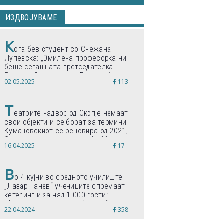
ИЗДВОЈУВАМЕ
К
ога бев студент со Снежана
Лупевска: „Омилена професорка ни
беше сегашната претседателка
Гордана Сиљановска-Давкова“
02.05.2025
113
Т
еатрите надвор од Скопје немаат
свои објекти и се борат за термини -
Кумановскиот се реновира од 2021,
Струмичкиот се гради веќе 11 години
16.04.2025
17
В
о 4 кујни во средното училиште
„Лазар Танев“ учениците спремаат
кетеринг и за над 1.000 гости:
„Формиравме компанија и работиме
22.04.2024
358
по светски стандарди“