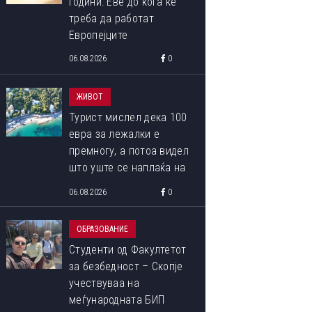
години: Еве до кога ќе
треба да работат
Европејците
06.08.2026
0
ЖИВОТ
Турист мислел дека 100
евра за лежалки е
премногу, а потоа видел
што уште се наплаќа на
плажата
06.08.2026
0
ОБРАЗОВАНИЕ
Студенти од Факултетот
за безбедност – Скопје
учествуваа на
меѓународната БИП