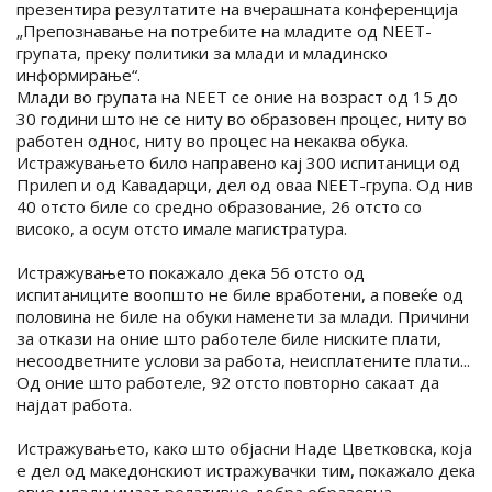
презентира резултатите на вчерашната конференција
„Препознавање на потребите на младите од NEET-
групата, преку политики за млади и младинско
информирање“.
Млади во групата на NEET се оние на возраст од 15 до
30 години што не се ниту во образовен процес, ниту во
работен однос, ниту во процес на некаква обука.
Истражувањето било направено кај 300 испитаници од
Прилеп и од Кавадарци, дел од оваа NEET-група. Од нив
40 отсто биле со средно образование, 26 отсто со
високо, а осум отсто имале магистратура.
Истражувањето покажало дека 56 отсто од
испитаниците воопшто не биле вработени, а повеќе од
половина не биле на обуки наменети за млади. Причини
за откази на оние што работеле биле ниските плати,
несоодветните услови за работа, неисплатените плати...
Од оние што работеле, 92 отсто повторно сакаат да
најдат работа.
Истражувањето, како што објасни Наде Цветковска, која
е дел од македонскиот истражувачки тим, покажало дека
овие млади имаат релативно добра образовна