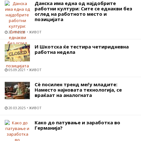
Данска има една од најдобрите
работни култури: Сите се еднакви без
оглед на работното место и
позицијата
22.10.2018
ЖИВОТ
И Шкотска ќе тестира четиридневна
работна недела
05.09.2021
ЖИВОТ
Сѐ посилен тренд меѓу младите:
Наместо најновата технологија, се
враќаат на аналогнaта
20.03.2025
ЖИВОТ
Како до патување и заработка во
Германија?