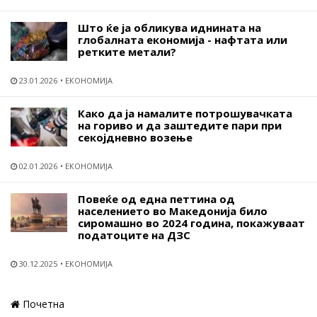
Што ќе ја обликува иднината на
глобалната економија - нафтата или
ретките метали?
23.01.2026
ЕКОНОМИЈА
Како да ја намалите потрошувачката
на гориво и да заштедите пари при
секојдневно возење
02.01.2026
ЕКОНОМИЈА
Повеќе од една петтина од
населението во Македонија било
сиромашно во 2024 година, покажуваат
податоците на ДЗС
30.12.2025
ЕКОНОМИЈА
Почетна