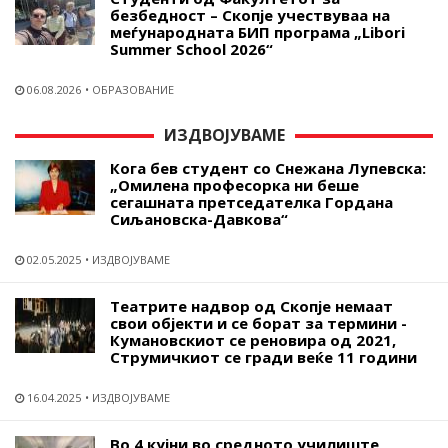
безбедност – Скопје учествуваа на
меѓународната БИП програма „Libori
Summer School 2026“
06.08.2026
ОБРАЗОВАНИЕ
ИЗДВОЈУВАМЕ
Кога бев студент со Снежана Лупевска:
„Омилена професорка ни беше
сегашната претседателка Гордана
Сиљановска-Давкова“
02.05.2025
ИЗДВОЈУВАМЕ
Театрите надвор од Скопје немаат
свои објекти и се борат за термини -
Кумановскиот се реновира од 2021,
Струмичкиот се гради веќе 11 години
16.04.2025
ИЗДВОЈУВАМЕ
Во 4 кујни во средното училиште