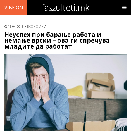
VIBE ON
18.04.2018
ЕКОНОМИЈА
Неуспех при барање работа и
немање врски – ова ги спречува
младите да работат