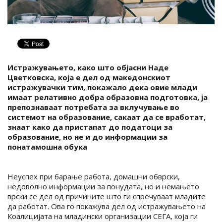
Истражувањето, како што објасни Наде
Цветковска, која е дел од македонскиот
истражувачки тим, покажало дека овие млади
имаат релативно добра образовна подготовка, ја
препознаваат потребата за вклучување во
системот на образование, сакаат да се вработат,
знаат како да пристапат до податоци за
образование, но не и до информации за
понатамошна обука
Неуспех при барање работа, домашни обврски,
недоволно информации за понудата, но и немањето
врски се дел од причините што ги спречуваат младите
да работат. Ова го покажува дел од истражувањето на
Коалицијата на младински организации СЕГА, која ги