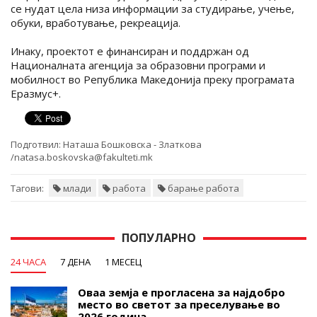
се нудат цела низа информации за студирање, учење,
обуки, вработување, рекреација.
Инаку, проектот е финансиран и поддржан од
Националната агенција за образовни програми и
мобилност во Република Македонија преку програмата
Еразмус+.
Подготвил:
Наташа Бошковска - Златкова
/natasa.boskovska@fakulteti.mk
Тагови:
млади
работа
барање работа
ПОПУЛАРНО
24 ЧАСА
7 ДЕНА
1 МЕСЕЦ
Оваа земја е прогласена за најдобро
место во светот за преселување во
2026 година