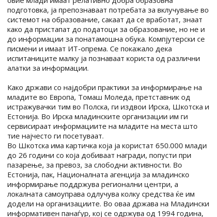
подготовка, ја препознаваат потребата за вклучување во
системот на образование, сакаат да се вработат, знаат
како да пристапат до податоци за образование, но не и
до информации за понатамошна обука. Компјутерски се
писмени и имаат ИТ-опрема. Се покажало дека
испитаниците малку ја познаваат користа од различни
алатки за информации.
Како држави со најдобри практики за информирање на
младите во Европа, Томаш Моледа, претставник од
истражувачки тим во Полска, ги издвои Ирска, Шкотска и
Естонија. Во Ирска младинските организации им ги
сервисираат информациите на младите на места што
тие најчесто ги посетуваат.
Во Шкотска има картичка која ја користат 650.000 млади
до 26 години со која добиваат награди, попусти при
пазарење, за превоз, за слободни активности. Во
Естонија, пак, Националната агенција за младинско
информирање поддржува регионални центри, а
локалната самоуправа одлучува колку средства ќе им
додели на организациите. Во оваа држава на Младински
информативен панаѓур, кој се одржува од 1994 година,