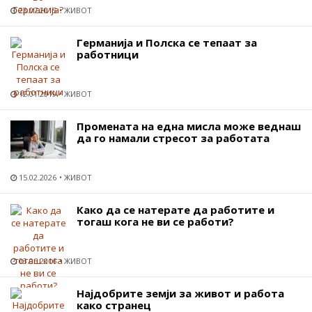
23.07.2015
ЖИВОТ
Германија и Полска се тепаат за
работници
12.01.2019
ЖИВОТ
Промената на една мисла може веднаш
да го намали стресот за работата
15.02.2026
ЖИВОТ
Како да се натерате да работите и
тогаш кога не ви се работи?
03.06.2016
ЖИВОТ
Најдобрите земји за живот и работа
како странец