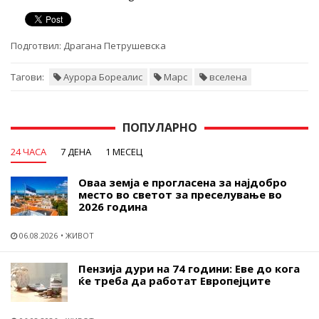
Подготвил:
Драгана Петрушевска
Тагови:
Аурора Бореалис
Марс
вселена
ПОПУЛАРНО
24 ЧАСА
7 ДЕНА
1 МЕСЕЦ
Оваа земја е прогласена за најдобро
место во светот за преселување во
2026 година
06.08.2026
ЖИВОТ
Пензија дури на 74 години: Еве до кога
ќе треба да работат Европејците