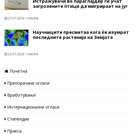
Истражувачи во параглајдер ги учат
загрозените птици да мигрираат на југ
27.07.2026
НАУКА
Научниците пресметаа кога ќе изумрат
последните растенија на Земјата
23.07.2026
НАУКА
Почетна
Препорачани огласи
Вработување
Интернационални огласи
Стипендии
Пракса