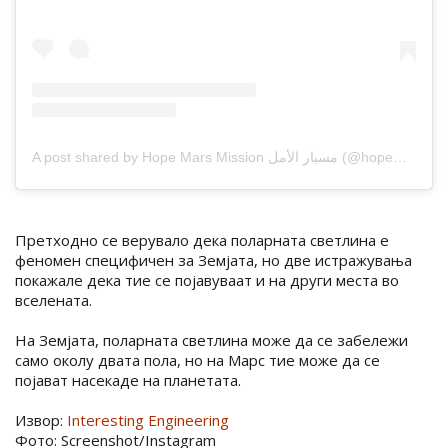
A post shared by Hope Mars Mission مسبار الأمل (@hopemarsmission)
Претходно се верувало дека поларната светлина е
феномен специфичен за Земјата, но две истражувања
покажале дека тие се појавуваат и на други места во
вселената.
На Земјата, поларната светлина може да се забележи
само околу двата пола, но на Марс тие може да се
појават насекаде на планетата.
Извор:
Interesting Engineering
Фото: Screenshot/Instagram