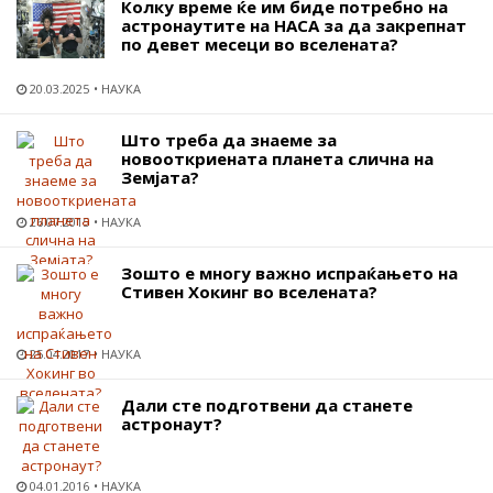
Колку време ќе им биде потребно на
астронаутите на НАСА за да закрепнат
по девет месеци во вселената?
20.03.2025
НАУКА
Што треба да знаеме за
новооткриената планета слична на
Земјата?
26.07.2015
НАУКА
Зошто е многу важно испраќањето на
Стивен Хокинг во вселената?
25.04.2017
НАУКА
Дали сте подготвени да станете
астронаут?
04.01.2016
НАУКА