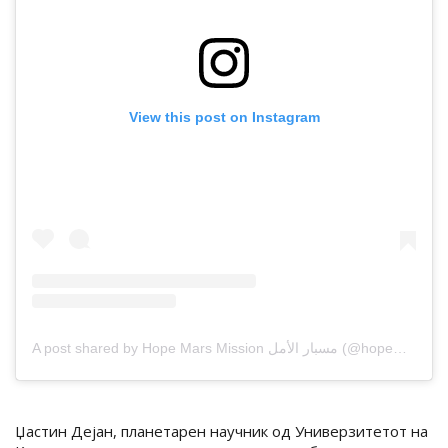
View this post on Instagram
A post shared by Hope Mars Mission مسبار الأمل (@hopemarsmission)
Џастин Дејан, планетарен научник од Универзитетот на