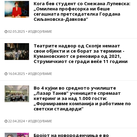
Кога бев студент со Снежана Лупевска:
„Омилена професорка ни беше
сегашната претседателка Гордана
Сиљановска-Давкова“
02.05.2025
ИЗДВОЈУВАМЕ
Театрите надвор од Скопје немаат
свои објекти и се борат за термини -
Кумановскиот се реновира од 2021,
Струмичкиот се гради веќе 11 години
16.04.2025
ИЗДВОЈУВАМЕ
Во 4 кујни во средното училиште
„Лазар Танев“ учениците спремаат
кетеринг и за над 1.000 гости:
„Формиравме компанија и работиме по
светски стандарди“
22.04.2024
ИЗДВОЈУВАМЕ
Бројот на новороденчиња е во