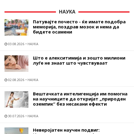
НАУКА
Патувајте почесто - ќе имате подобра
меморија, поздрав мозок и нема да
бидете осамени
03.08.2026
НАУКА
Што е алекситимија и зошто милиони
луѓе не знаат што чувствуваат
02.08.2026
НАУКА
Вештачката интелигенција им помогна
на научниците да откријат „природен
оземпик“ без несакани ефекти
30.07.2026
НАУКА
Неверојатен научен подвиг: