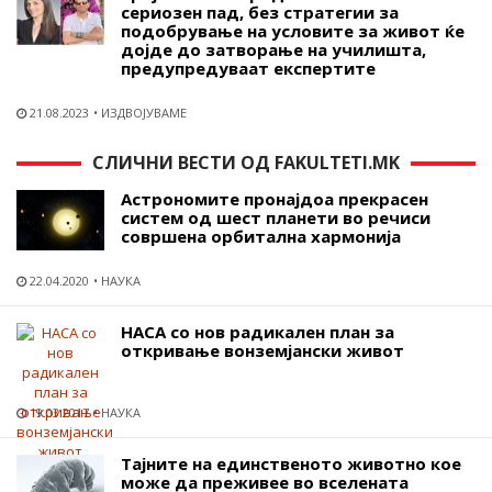
сериозен пад, без стратегии за
подобрување на условите за живот ќе
дојде до затворање на училишта,
предупредуваат експертите
21.08.2023
ИЗДВОЈУВАМЕ
СЛИЧНИ ВЕСТИ ОД FAKULTETI.MK
Астрономите пронајдоа прекрасен
систем од шест планети во речиси
совршена орбитална хармонија
22.04.2020
НАУКА
НАСА со нов радикален план за
откривање вонземјански живот
19.03.2017
НАУКА
Тајните на единственото животно кое
може да преживее во вселената