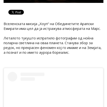
Вселенската мисија „Хоуп“ на Обединетите Арапски
Емирати има цел да ја истражува атмосферата на Марс.
Леталото тукушто испратило фотографии од ноќна
поларна светлина на оваа планета. Станува збор за
редок, но прекрасен феномен кој го имаме и на Земјата,
а познат и по името аурора бореалис.