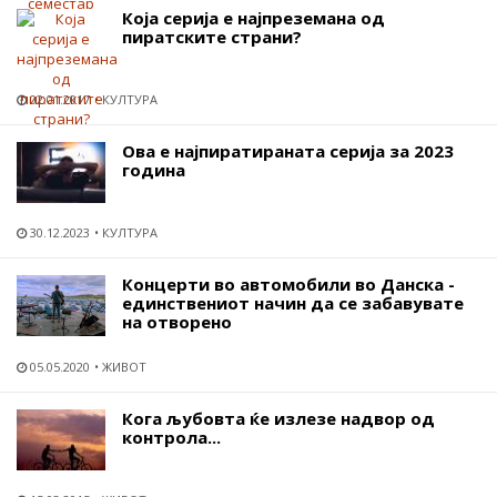
Која серија е најпреземана од
пиратските страни?
02.01.2017
КУЛТУРА
Ова е најпиратираната серија за 2023
година
30.12.2023
КУЛТУРА
Концерти во автомобили во Данска -
единствениот начин да се забавувате
на отворено
05.05.2020
ЖИВОТ
Кога љубовта ќе излезе надвор од
контрола...