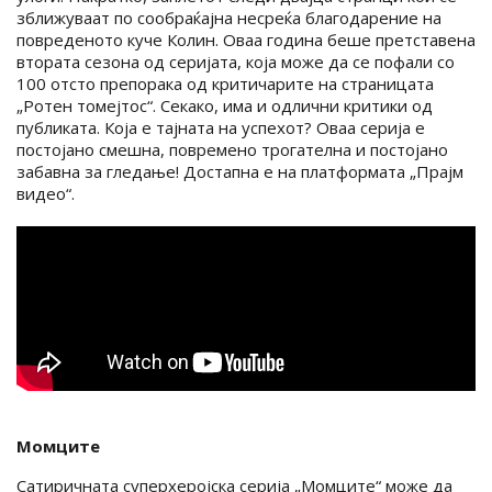
зближуваат по сообраќајна несреќа благодарение на
повреденото куче Колин. Оваа година беше претставена
втората сезона од серијата, која може да се пофали со
100 отсто препорака од критичарите на страницата
„Ротен томејтос“. Секако, има и одлични критики од
публиката. Која е тајната на успехот? Оваа серија е
постојано смешна, повремено трогателна и постојано
забавна за гледање! Достапна е на платформата „Прајм
видео“.
Момците
Сатиричната суперхеројска серија „Момците“ може да