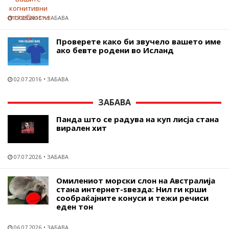
17.05.2015
ЗАБАВА
Проверете како би звучело вашето име
ако бевте родени во Исланд
02.07.2016
ЗАБАВА
ЗАБАВА
Панда што се радува на куп лисја стана
вирален хит
07.07.2026
ЗАБАВА
Омилениот морски слон на Австралија
стана интернет-ѕвезда: Нил ги крши
сообраќајните конуси и тежи речиси
еден тон
06.07.2026
ЗАБАВА