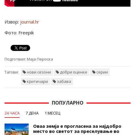
Извор:
journal.hr
Фото: Freepik
Подготвил:
Маја Пероска
Тагови:
нови сезони
добри оценки
серии
критичари
забава
ПОПУЛАРНО
24 ЧАСА
7 ДЕНА
1 МЕСЕЦ
Оваа земја е прогласена за најдобро
место во светот за преселување во