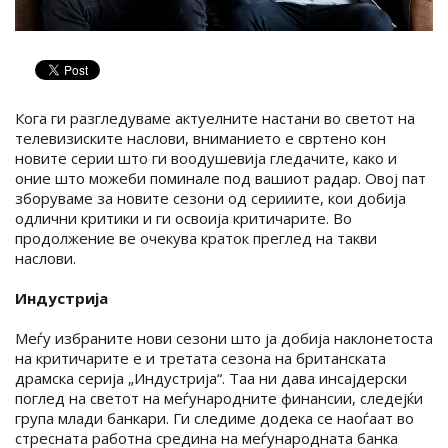
Кога ги разгледуваме актуелните настани во светот на
телевизиските наслови, вниманието е свртено кон
новите серии што ги воодушевија гледачите, како и
оние што можеби поминале под вашиот радар. Овој пат
зборуваме за новите сезони од серииите, кои добија
одлични критики и ги освоија критичарите. Во
продолжение ве очекува краток преглед на такви
наслови.
Индустрија
Меѓу избраните нови сезони што ја добија наклонетоста
на критичарите е и третата сезона на британската
драмска серија „Индустрија“. Таа ни дава инсајдерски
поглед на светот на меѓународните финансии, следејќи
група млади банкари. Ги следиме додека се наоѓаат во
стресната работна средина на меѓународната банка