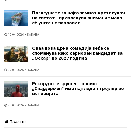
Погледнете го најголемиот крстосувач
на светот - привлекува внимание иако
сѐ уште не запловил
12.04.2026
ЗАБАВА
Оваа нова црна комедија веќе се
споменува како сериозен кандидат за
„Оскар“ во 2027 година
27.03.2026
ЗАБАВА
Рекордот е срушен - новиот
„Спајдермен“ има најгледан трејлер во
историјата
23.03.2026
ЗАБАВА
Почетна