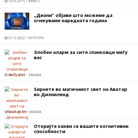
15.03.2015
ЖИВОТ
„Дизни“ објави што можеме да
очекуваме наредната година
31.12.2022
КУЛТУРА
Злобен аларм за сите спанковци меѓу
вас
30.03.2017
ЗАБАВА
Ѕирнете во магичниот свет на Аватар
во Дизниленд
20.03.2017
ЗАБАВА
Откријте какви се вашите когнитивни
способности