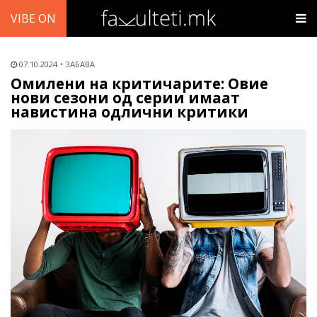
VIBE ON
07.10.2024
ЗАБАВА
Омилени на критичарите: Овие
нови сезони од серии имаат
навистина одлични критики