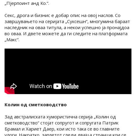
„Пјерпоинт анд Ко.“.
Секс, дрога и бизнис е добар опис на овој наслов. Со
завршувањето на серијата „Суксешн“, многумина бараат
наследник на оваа титула, а некои успешно ја пронајдоа
во оваа. И двете можете да ги следите на платформата
„Макс“.
Колин од сметководство
Зад австралиската хумористична серија „Колин од
сметководство“ стојат сопругот и сопругата Патрик
Брамал и Хариет Даер, кои исто така се во главните
улоги. Накратко, заплетот следи двајца странци кои се