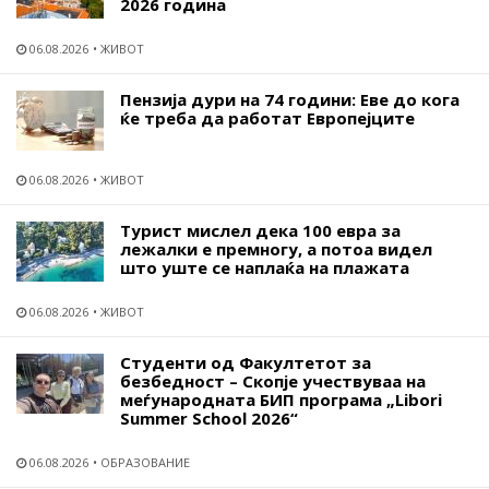
2026 година
06.08.2026
ЖИВОТ
Пензија дури на 74 години: Еве до кога
ќе треба да работат Европејците
06.08.2026
ЖИВОТ
Турист мислел дека 100 евра за
лежалки е премногу, а потоа видел
што уште се наплаќа на плажата
06.08.2026
ЖИВОТ
Студенти од Факултетот за
безбедност – Скопје учествуваа на
меѓународната БИП програма „Libori
Summer School 2026“
06.08.2026
ОБРАЗОВАНИЕ