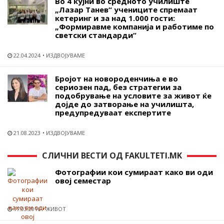
Во 4 кујни во средното училиште
„Лазар Танев“ учениците спремаат
кетеринг и за над 1.000 гости:
„Формиравме компанија и работиме по
светски стандарди“
22.04.2024
ИЗДВОЈУВАМЕ
Бројот на новороденчиња е во
сериозен пад, без стратегии за
подобрување на условите за живот ќе
дојде до затворање на училишта,
предупредуваат експертите
21.08.2023
ИЗДВОЈУВАМЕ
СЛИЧНИ ВЕСТИ ОД FAKULTETI.MK
Фотографии кои сумираат како ви оди
овој семестар
17.03.2016
ЖИВОТ