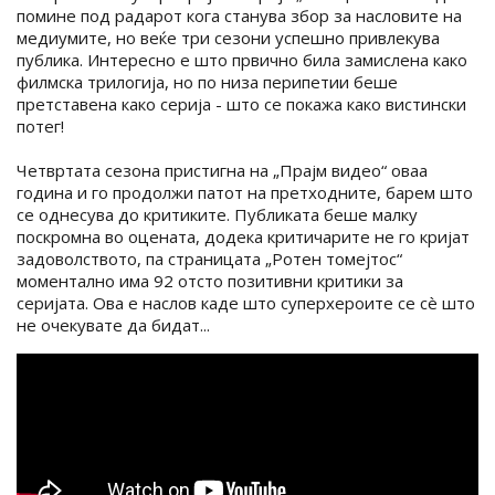
помине под радарот кога станува збор за насловите на
медиумите, но веќе три сезони успешно привлекува
публика. Интересно е што првично била замислена како
филмска трилогија, но по низа перипетии беше
претставена како серија - што се покажа како вистински
потег!
Четвртата сезона пристигна на „Прајм видео“ оваа
година и го продолжи патот на претходните, барем што
се однесува до критиките. Публиката беше малку
поскромна во оцената, додека критичарите не го кријат
задоволството, па страницата „Ротен томејтос“
моментално има 92 отсто позитивни критики за
серијата. Ова е наслов каде што суперхероите се сè што
не очекувате да бидат...