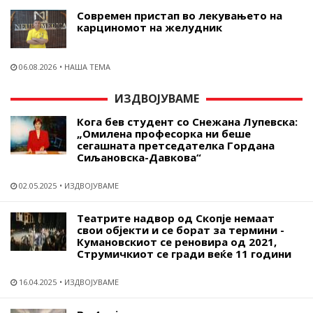
Современ пристап во лекувањето на
карциномот на желудник
06.08.2026
НАША ТЕМА
ИЗДВОЈУВАМЕ
Кога бев студент со Снежана Лупевска:
„Омилена професорка ни беше
сегашната претседателка Гордана
Сиљановска-Давкова“
02.05.2025
ИЗДВОЈУВАМЕ
Театрите надвор од Скопје немаат
свои објекти и се борат за термини -
Кумановскиот се реновира од 2021,
Струмичкиот се гради веќе 11 години
16.04.2025
ИЗДВОЈУВАМЕ