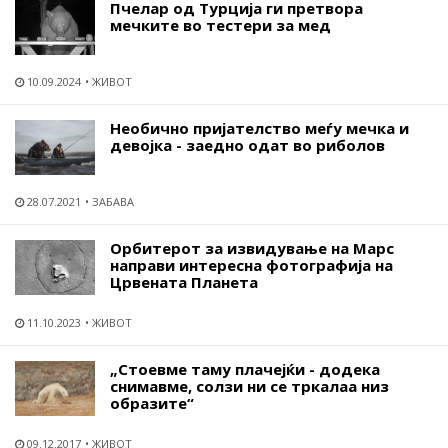
Пчелар од Турција ги претвора
мечките во тестери за мед
10.09.2024
ЖИВОТ
Необично пријателство меѓу мечка и
девојка - заедно одат во риболов
28.07.2021
ЗАБАВА
Орбитерот за извидување на Марс
направи интересна фотографија на
Црвената Планета
11.10.2023
ЖИВОТ
„Стоевме таму плачејќи - додека
снимавме, солзи ни се тркалаа низ
образите“
09.12.2017
ЖИВОТ