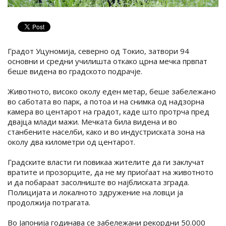
Градот Уцуномија, северно од Токио, затвори 94
основни и средни училишта откако црна мечка првпат
беше видена во градското подрачје.
Животното, високо околу еден метар, беше забележано
во саботата во парк, а потоа и на снимка од надзорна
камера во центарот на градот, каде што протрча пред
двајца млади мажи. Мечката била видена и во
станбените населби, како и во индустриската зона на
околу два километри од центарот.
Градските власти ги повикаа жителите да ги заклучат
вратите и прозорците, да не му приоѓаат на животното
и да побараат засолниште во најблиската зграда.
Полицијата и локалното здружение на ловци ја
продолжија потрагата.
Во Јапонија годинава се забележани рекордни 50.000