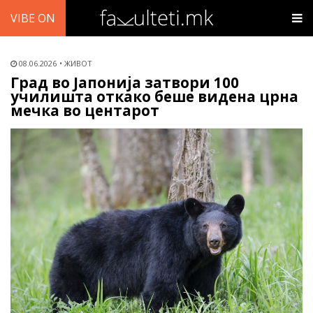
VIBE ON
08.06.2026
ЖИВОТ
Град во Јапонија затвори 100
училишта откако беше видена црна
мечка во центарот