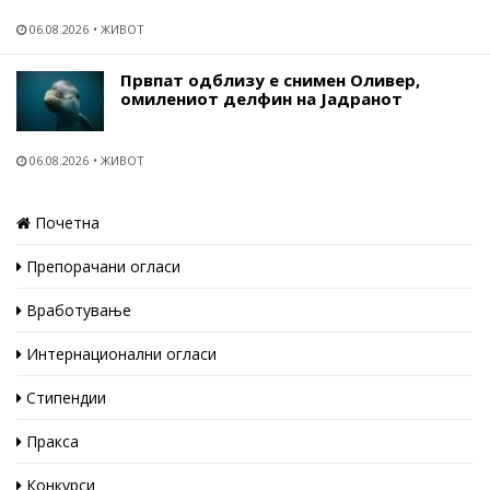
06.08.2026
ЖИВОТ
Првпат одблизу е снимен Оливер,
омилениот делфин на Јадранот
06.08.2026
ЖИВОТ
Почетна
Препорачани огласи
Вработување
Интернационални огласи
Стипендии
Пракса
Конкурси