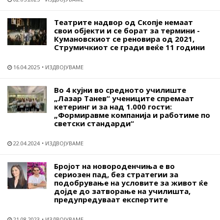
Театрите надвор од Скопје немаат
свои објекти и се борат за термини -
Кумановскиот се реновира од 2021,
Струмичкиот се гради веќе 11 години
16.04.2025
ИЗДВОЈУВАМЕ
Во 4 кујни во средното училиште
„Лазар Танев“ учениците спремаат
кетеринг и за над 1.000 гости:
„Формиравме компанија и работиме по
светски стандарди“
22.04.2024
ИЗДВОЈУВАМЕ
Бројот на новороденчиња е во
сериозен пад, без стратегии за
подобрување на условите за живот ќе
дојде до затворање на училишта,
предупредуваат експертите
21.08.2023
ИЗДВОЈУВАМЕ