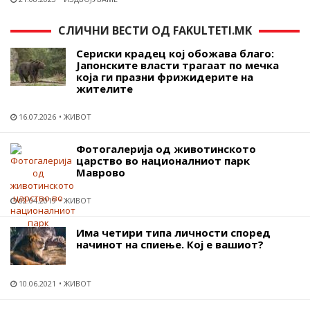
СЛИЧНИ ВЕСТИ ОД FAKULTETI.MK
Сериски крадец кој обожава благо:
Јапонските власти трагаат по мечка
која ги празни фрижидерите на
жителите
16.07.2026
ЖИВОТ
Фотогалерија од животинското
царство во националниот парк
Маврово
02.04.2019
ЖИВОТ
Има четири типа личности според
начинот на спиење. Кој е вашиот?
10.06.2021
ЖИВОТ