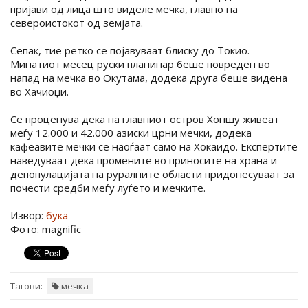
пријави од лица што виделе мечка, главно на
североистокот од земјата.
Сепак, тие ретко се појавуваат блиску до Токио.
Минатиот месец руски планинар беше повреден во
напад на мечка во Окутама, додека друга беше видена
во Хачиоџи.
Се проценува дека на главниот остров Хоншу живеат
меѓу 12.000 и 42.000 азиски црни мечки, додека
кафеавите мечки се наоѓаат само на Хокаидо. Експертите
наведуваат дека промените во приносите на храна и
депопулацијата на руралните области придонесуваат за
почести средби меѓу луѓето и мечките.
Извор:
бука
Фото: magnific
Тагови:
мечка