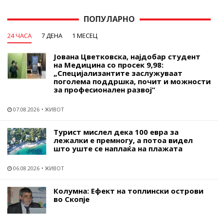
ПОПУЛАРНО
24 ЧАСА
7 ДЕНА
1 МЕСЕЦ
Јована Цветковска, најдобар студент
на Медицина со просек 9,98:
„Специјализантите заслужуваат
поголема поддршка, почит и можности
за професионален развој“
07.08.2026
ЖИВОТ
Турист мислел дека 100 евра за
лежалки е премногу, а потоа видел
што уште се наплаќа на плажата
06.08.2026
ЖИВОТ
Колумна: Ефект на топлински острови
во Скопје