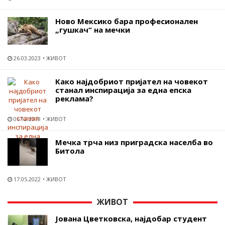
Ново Мексико бара професионален
„гушкач“ на мечки
26.03.2023
ЖИВОТ
Како најдобриот пријател на човекот
станал инспирација за една епска
реклама?
06.12.2018
ЖИВОТ
Мечка трча низ приградска населба во
Битола
17.05.2022
ЖИВОТ
ЖИВОТ
Јована Цветковска, најдобар студент