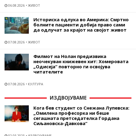
06.08.2026
ЖИВОТ
Историска одлука во Америка: Смртно
болните пациенти добија право сами
да одлучат за крајот на својот живот
07.08.2026
ЖИВОТ
Филмот на Нолан предизвика
неочекуван книжевен хит: Хомеровата
„Одисеја“ повторно ги освојува
читателите
07.08.2026
КУЛТУРА
ИЗДВОЈУВАМЕ
Кога бев студент со Снежана Лупевска:
„Омилена професорка ни беше
сегашната претседателка Гордана
Сиљановска-Давкова“
02.05.2025
ИЗДВОЈУВАМЕ