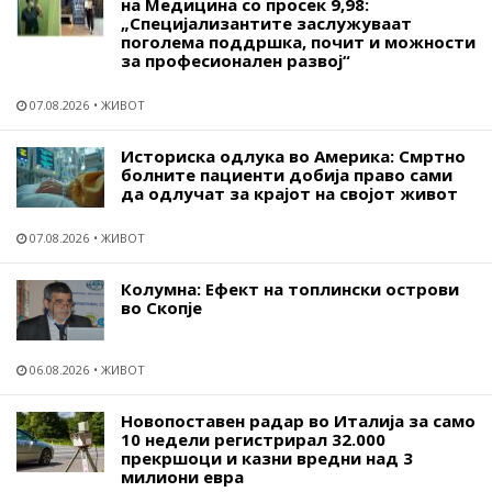
на Медицина со просек 9,98:
„Специјализантите заслужуваат
поголема поддршка, почит и можности
за професионален развој“
07.08.2026
ЖИВОТ
Историска одлука во Америка: Смртно
болните пациенти добија право сами
да одлучат за крајот на својот живот
07.08.2026
ЖИВОТ
Колумна: Ефект на топлински острови
во Скопје
06.08.2026
ЖИВОТ
Новопоставен радар во Италија за само
10 недели регистрирал 32.000
прекршоци и казни вредни над 3
милиони евра