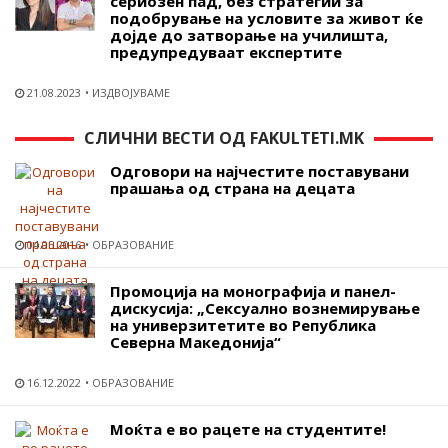
сериозен пад, без стратегии за
подобрување на условите за живот ќе
дојде до затворање на училишта,
предупредуваат експертите
21.08.2023
ИЗДВОЈУВАМЕ
СЛИЧНИ ВЕСТИ ОД FAKULTETI.MK
Одговори на најчестите поставувани
прашања од страна на децата
04.05.2016
ОБРАЗОВАНИЕ
Промоција на монографија и панел-
дискусија: „Сексуално вознемирување
на универзитетите во Република
Северна Македонија“
16.12.2022
ОБРАЗОВАНИЕ
Моќта е во рацете на студентите!