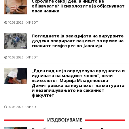
Скролате секој ден, а ништо не
објавувате? Психолозите ја објаснуваат
оваа навика
10.08.2026
ЖИВОТ
Погледнете ја реакцијата на хирурзите
додека оперираат пациент за време на
силниот земјотрес во Јапонија
10.08.2026
ЖИВОТ
„Еден пад не ја определува вредноста и
иднината на младиот човек“, вели
психологот Марија Младеновска-
Димитровска за неуспехот на матурата
и незапишувањето на саканиот
факултет
10.08.2026
ЖИВОТ
ИЗДВОЈУВАМЕ