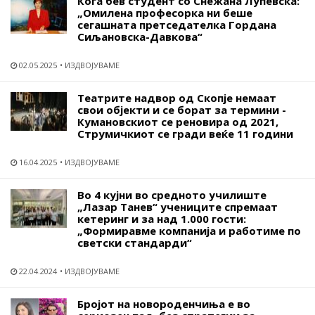
Кога бев студент со Снежана Лупевска:
„Омилена професорка ни беше
сегашната претседателка Гордана
Сиљановска-Давкова“
02.05.2025
ИЗДВОЈУВАМЕ
Театрите надвор од Скопје немаат
свои објекти и се борат за термини -
Кумановскиот се реновира од 2021,
Струмичкиот се гради веќе 11 години
16.04.2025
ИЗДВОЈУВАМЕ
Во 4 кујни во средното училиште
„Лазар Танев“ учениците спремаат
кетеринг и за над 1.000 гости:
„Формиравме компанија и работиме по
светски стандарди“
22.04.2024
ИЗДВОЈУВАМЕ
Бројот на новороденчиња е во