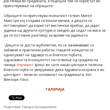
растенија во градината, а подоцна тие се користат во
приготвување на оброците.
Оброците ги приготвува познатиот готвач Мигел
Маестре кој создава сезонски мениа, а децата се
поттикнуваат да користат вистински прибор, да јадат
јадења од другите култури и заедно да седат на маса за
да се поттикне разговор за време на јадењето.
-Децата се доста љубопитни, па се занимаваме со
забавни и практични работи. Нашите концепти се
однесуваат на здравјето и благосостојбата,
одржливоста и концептот на готвење од градина на
чинија.
Клучниот
фокус во сите наши центри е телесна
благосостојба со уверување дека здравата исхрана е во
центарот - вели ко-основачот на градинката, Кат
Виезорк-Гисо.
ГАЛЕРИЈА
Подготвил:
Тамара Гроздановски