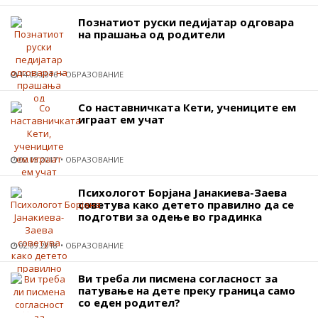
Познатиот руски педијатар одговара
на прашања од родители
14.03.2016
ОБРАЗОВАНИЕ
Со наставничката Кети, учениците ем
играат ем учат
02.03.2017
ОБРАЗОВАНИЕ
Психологот Борјана Јанакиева-Заева
советува како детето правилно да се
подготви за одење во градинка
02.09.2018
ОБРАЗОВАНИЕ
Ви треба ли писмена согласност за
патување на дете преку граница само
со еден родител?