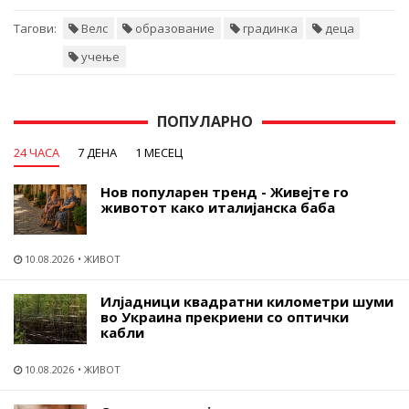
Тагови:
Велс
образование
градинка
деца
учење
ПОПУЛАРНО
24 ЧАСА
7 ДЕНА
1 МЕСЕЦ
Нов популарен тренд - Живејте го
животот како италијанска баба
10.08.2026
ЖИВОТ
Илјадници квадратни километри шуми
во Украина прекриени со оптички
кабли
10.08.2026
ЖИВОТ