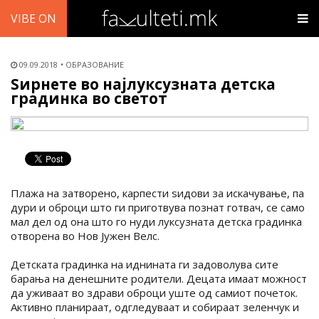
VIBE ON
09.09.2018
ОБРАЗОВАНИЕ
Ѕирнете во најлуксузната детска
градинка во светот
Плажа на затворено, карпести ѕидови за искачување, па
дури и оброци што ги приготвува познат готвач, се само
мал дел од она што го нуди луксузната детска градинка
отворена во Нов Јужен Велс.
Детската градинка на иднината ги задоволува сите
барања на денешните родители. Децата имаат можност
да уживаат во здрави оброци уште од самиот почеток.
Активно планираат, одгледуваат и собираат зеленчук и