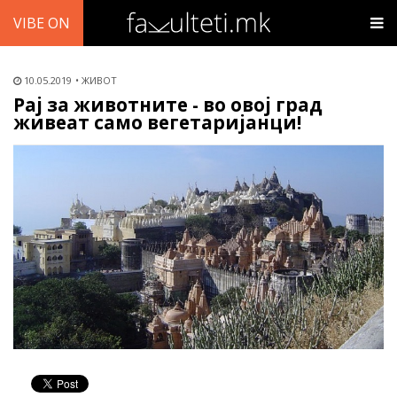
VIBE ON
10.05.2019
ЖИВОТ
Рај за животните - во овој град
живеат само вегетаријанци!