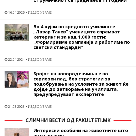
16.04.2025
ИЗДВОЈУВАМЕ
Во 4 кујни во средното училиште
„Лазар Танев“ учениците спремаат
кетеринг и за над 1.000 гости:
„Формиравме компанија и работиме по
светски стандарди“
22.04.2024
ИЗДВОЈУВАМЕ
Бројот на новороденчиња е во
сериозен пад, без стратегии за
подобрување на условите за живот ќе
дојде до затворање на училишта,
предупредуваат експертите
21.08.2023
ИЗДВОЈУВАМЕ
СЛИЧНИ ВЕСТИ ОД FAKULTETI.MK
Интересни особини на животните што
не ги знаеме