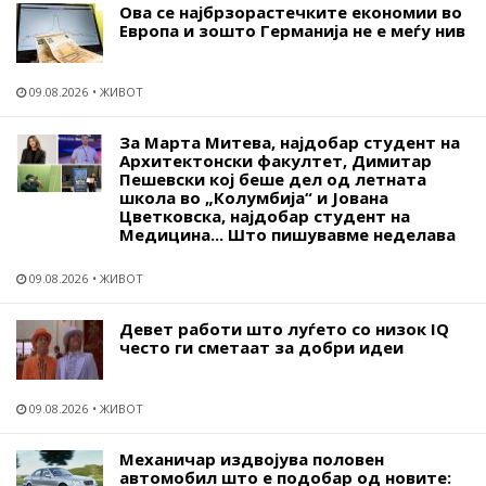
Ова се најбрзорастечките економии во
Европа и зошто Германија не е меѓу нив
09.08.2026
ЖИВОТ
За Марта Митева, најдобар студент на
Архитектонски факултет, Димитар
Пешевски кој беше дел од летната
школа во „Колумбија“ и Јована
Цветковска, најдобар студент на
Медицина... Што пишувавме неделава
09.08.2026
ЖИВОТ
Девет работи што луѓето со низок IQ
често ги сметаат за добри идеи
09.08.2026
ЖИВОТ
Механичар издвојува половен
автомобил што е подобар од новите: