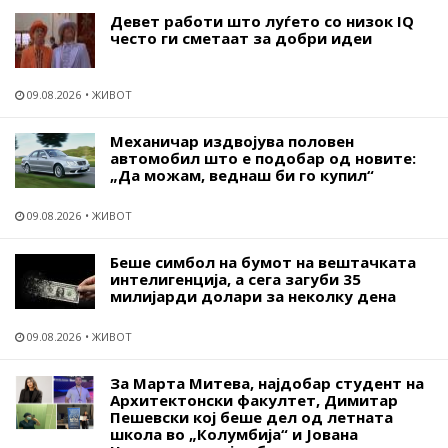
Девет работи што луѓето со низок IQ
често ги сметаат за добри идеи
09.08.2026
ЖИВОТ
Механичар издвојува половен
автомобил што е подобар од новите:
„Да можам, веднаш би го купил“
09.08.2026
ЖИВОТ
Беше симбол на бумот на вештачката
интелигенција, а сега загуби 35
милијарди долари за неколку дена
09.08.2026
ЖИВОТ
За Марта Митева, најдобар студент на
Архитектонски факултет, Димитар
Пешевски кој беше дел од летната
школа во „Колумбија“ и Јована