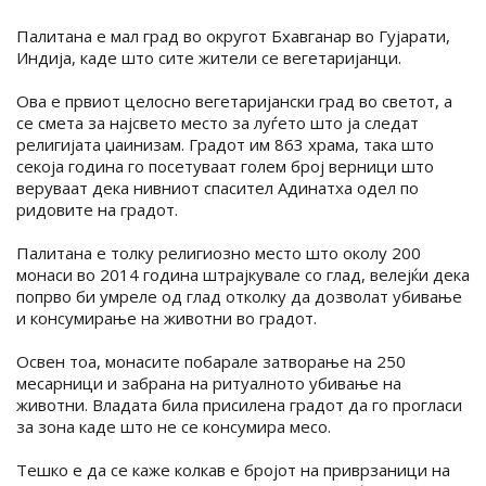
Палитана е мал град во округот Бхавганар во Гујарати,
Индија, каде што сите жители се вегетаријанци.
Ова е првиот целосно вегетаријански град во светот, а
се смета за најсвето место за луѓето што ја следат
религијата џаинизам. Градот им 863 храма, така што
секоја година го посетуваат голем број верници што
веруваат дека нивниот спасител Адинатха одел по
ридовите на градот.
Палитана е толку религиозно место што околу 200
монаси во 2014 година штрајкувале со глад, велејќи дека
попрво би умреле од глад отколку да дозволат убивање
и консумирање на животни во градот.
Освен тоа, монасите побарале затворање на 250
месарници и забрана на ритуалното убивање на
животни. Владата била присилена градот да го прогласи
за зона каде што не се консумира месо.
Тешко е да се каже колкав е бројот на приврзаници на