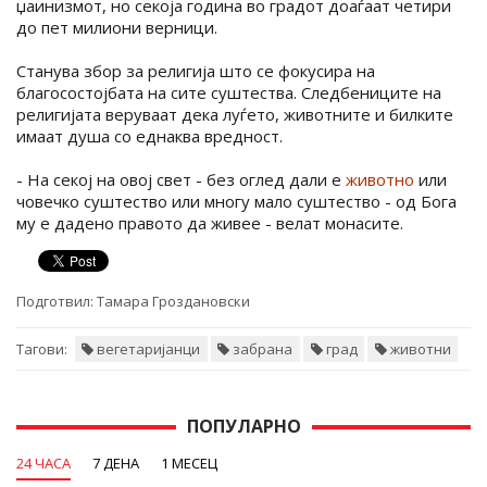
џаинизмот, но секоја година во градот доаѓаат четири
до пет милиони верници.
Станува збор за религија што се фокусира на
благосостојбата на сите суштества. Следбениците на
религијата веруваат дека луѓето, животните и билките
имаат душа со еднаква вредност.
- На секој на овој свет - без оглед дали е
животно
или
човечко суштество или многу мало суштество - од Бога
му е дадено правото да живее - велат монасите.
Подготвил:
Тамара Гроздановски
Тагови:
вегетаријанци
забрана
град
животни
ПОПУЛАРНО
24 ЧАСА
7 ДЕНА
1 МЕСЕЦ