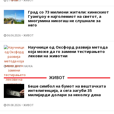
21.10.2015
ЖИВОТ
Град со 73 милиони жители: кинескиот
Гуангџоу е најголемиот на светот, а
многумина никогаш не слушнале за
него
06.06.2026
ЖИВОТ
Научници од Оксфорд развија метода
која може да го замени тестирањето
лекови на животни
18.03.2018
НАУКА
ЖИВОТ
Беше симбол на бумот на вештачката
интелигенција, а сега загуби 35
милијарди долари за неколку дена
09.08.2026
ЖИВОТ