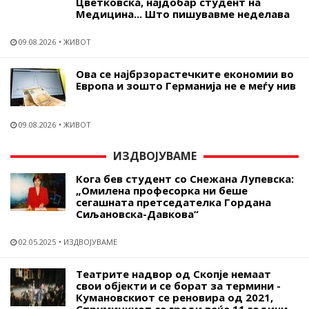
Цветковска, најдобар студент на
Медицина... Што пишувавме неделава
09.08.2026
ЖИВОТ
Ова се најбрзорастечките економии во
Европа и зошто Германија не е меѓу нив
09.08.2026
ЖИВОТ
ИЗДВОЈУВАМЕ
Кога бев студент со Снежана Лупевска:
„Омилена професорка ни беше
сегашната претседателка Гордана
Сиљановска-Давкова“
02.05.2025
ИЗДВОЈУВАМЕ
Театрите надвор од Скопје немаат
свои објекти и се борат за термини -
Кумановскиот се реновира од 2021,
Струмичкиот се гради веќе 11 години