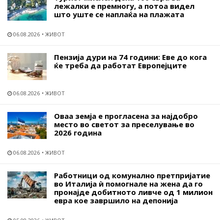
лежалки е премногу, а потоа видел
што уште се наплаќа на плажата
06.08.2026
ЖИВОТ
Пензија дури на 74 години: Еве до кога
ќе треба да работат Европејците
06.08.2026
ЖИВОТ
Оваа земја е прогласена за најдобро
место во светот за преселување во
2026 година
06.08.2026
ЖИВОТ
Работници од комунално претпријатие
во Италија ѝ помогнале на жена да го
пронајде добитното ливче од 1 милион
евра кое завршило на депонија