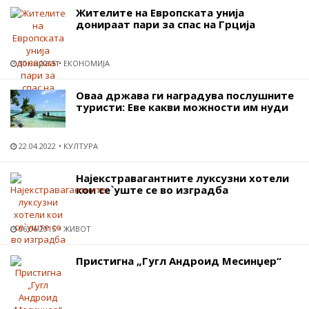
Жителите на Европската унија
донираат пари за спас на Грција
30.06.2015
ЕКОНОМИЈА
Оваа држава ги наградува послушните
туристи: Еве какви можности им нуди
22.04.2022
КУЛТУРА
Најекстравагантните луксузни хотели
кои се`уште се во изградба
06.06.2015
ЖИВОТ
Пристигна „Гугл Андроид Месинџер“