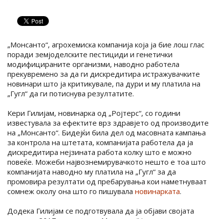
„Монсанто“, агрохемиска компанија која ја бие лош глас
поради земјоделските пестициди и генетички
модифицираните организми, наводно работела
прекувремено за да ги дискредитира истражувачките
новинари што ја критикувале, па дури и му платила на
„Гугл“ да ги потиснува резултатите.
Кери Гилијам, новинарка од „Ројтерс“, со години
известувала за ефектите врз здравјето од производите
на „Монсанто“. Бидејќи била дел од масовната кампања
за контрола на штетата, компанијата работела да ја
дискредитира нејзината работа колку што е можно
повеќе. Можеби највознемирувачкото нешто е тоа што
компанијата наводно му платила на „Гугл“ за да
промовира резултати од пребарувања кои наметнуваат
сомнеж околу она што го пишувала
новинарката
.
Додека Гилијам се подготвувала да ја објави својата