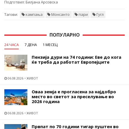
Подготвил:
Билјана Арсовска
Тагови:
кампања
Монсанто
пари
Гугл
ПОПУЛАРНО
24 ЧАСА
7 ДЕНА
1 МЕСЕЦ
Пензија дури на 74 години: Еве до кога
ќе треба да работат Европејците
06.08.2026
ЖИВОТ
Оваа земја е прогласена за најдобро
место во светот за преселување во
2026 година
06.08.2026
ЖИВОТ
Првпат по 70 години тигар пуштен во