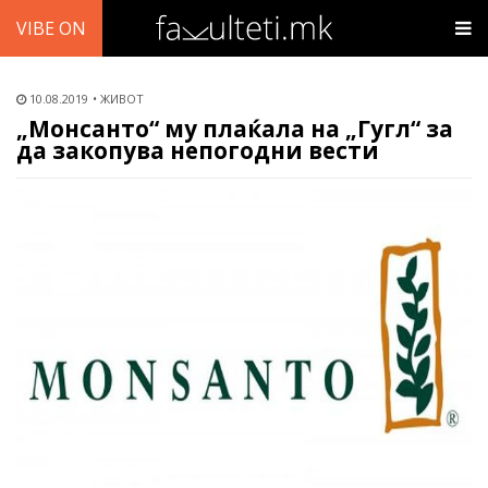
VIBE ON
10.08.2019
ЖИВОТ
„Монсанто“ му плаќала на „Гугл“ за
да закопува непогодни вести