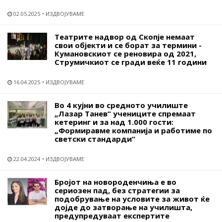
02.05.2025
ИЗДВОЈУВАМЕ
Театрите надвор од Скопје немаат
свои објекти и се борат за термини -
Кумановскиот се реновира од 2021,
Струмичкиот се гради веќе 11 години
16.04.2025
ИЗДВОЈУВАМЕ
Во 4 кујни во средното училиште
„Лазар Танев“ учениците спремаат
кетеринг и за над 1.000 гости:
„Формиравме компанија и работиме по
светски стандарди“
22.04.2024
ИЗДВОЈУВАМЕ
Бројот на новороденчиња е во
сериозен пад, без стратегии за
подобрување на условите за живот ќе
дојде до затворање на училишта,
предупредуваат експертите