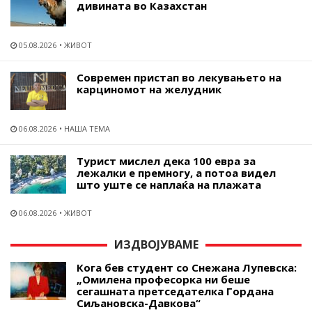
дивината во Казахстан
05.08.2026
ЖИВОТ
Современ пристап во лекувањето на
карциномот на желудник
06.08.2026
НАША ТЕМА
Турист мислел дека 100 евра за
лежалки е премногу, а потоа видел
што уште се наплаќа на плажата
06.08.2026
ЖИВОТ
ИЗДВОЈУВАМЕ
Кога бев студент со Снежана Лупевска:
„Омилена професорка ни беше
сегашната претседателка Гордана
Сиљановска-Давкова“