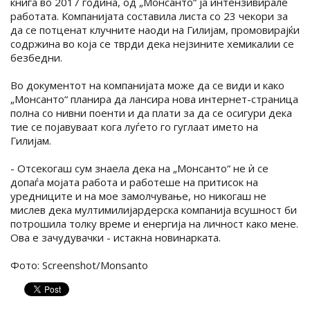
книга во 2017 година, од „Монсанто“ ја интензивирале
работата. Компанијата составила листа со 23 чекори за
да се потценат клучните наоди на Гилијам, промовирајќи
содржина во која се тврди дека нејзините хемикалии се
безбедни.
Во документот на компанијата може да се види и како
„Монсанто“ планира да лансира нова интернет-страница
полна со нивни поенти и да плати за да се осигури дека
тие се појавуваат кога луѓето го гуглаат името на
Гилијам.
- Отсекогаш сум знаела дека на „Монсанто“ не ѝ се
допаѓа мојата работа и работеше на притисок на
уредниците и на мое замолчување, но никогаш не
мислев дека мултимилијардерска компанија всушност би
потрошила толку време и енергија на личност како мене.
Ова е зачудувачки - истакна новинарката.
Фото: Screenshot/Monsanto