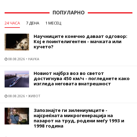
ПОПУЛАРНО
24 ЧАСА
7 ДЕНА
1 МЕСЕЦ
Научниците конечно даваат одговор:
Кој е поинтелигентен - мачката или
кучето?
08.08.2026
НАУКА
Новиот најбрз воз во светот
достигнува 450 км/ч - погледнете како
изгледа неговата внатрешност
08.08.2026
ЖИВОТ
Запознајте ги зилениумците -
најсреќната микрогенерација на
пазарот на труд, родени меѓу 1993 и
1998 година