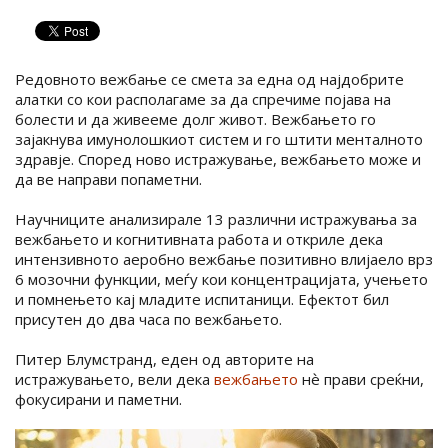
Редовното вежбање се смета за една од најдобрите
алатки со кои располагаме за да спречиме појава на
болести и да живееме долг живот. Вежбањето го
зајакнува имунолошкиот систем и го штити менталното
здравје. Според ново истражување, вежбањето може и
да ве направи попаметни.
Научниците анализирале 13 различни истражувања за
вежбањето и когнитивната работа и откриле дека
интензивното аеробно вежбање позитивно влијаело врз
6 мозочни функции, меѓу кои концентрацијата, учењето
и помнењето кај младите испитаници. Ефектот бил
присутен до два часа по вежбањето.
Питер Блумстранд, еден од авторите на
истражувањето, вели дека
вежбањето
нѐ прави среќни,
фокусирани и паметни.