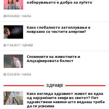
озборувањето е добро за луѓето
05.04.2022
НАУКА
Како глобалното затоплување е
поврзано со честите алергии?
11.04.2017
ЗДРАВЈЕ
Спомените на животните и
Алцхајмеровата болест
12.05.2018
НАУКА
ЗДРАВЈЕ
Како изгледа здравиот живот во една
од најсреќните земји во светот? Пет
здравствени навики што веднаш треба
да ги усвоиме