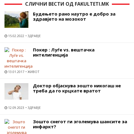
СЛИЧНИ ВЕСТИ ОД FAKULTETI.MK
Будењето рано наутро е добро за
здравјето на мозокот
15.02.2022
ЗДРАВЈЕ
Покер : Луѓе vs. вештачка
интелигенција
13.01.2017
ЖИВОТ
Доктор објаснува зошто никогаш не
треба да го крцкате вратот
12.09.2023
ЗДРАВЈЕ
Зошто снегот ги зголемува шансите за
инфаркт?