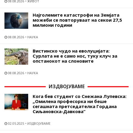
08.08.2026
ЖИВОТ
Најголемите катастрофи на Земјата
можеби се повторуваат на секои 27,5
милиони години
08.08.2026
НАУКА
Вистинско чудо на еволуцијата:
Сурлата не е само нос, туку клуч за
опстанокот на слоновите
08.08.2026
НАУКА
ИЗДВОЈУВАМЕ
Кога бев студент со Снежана Лупевска:
„Омилена професорка ни беше
сегашната претседателка Гордана
Сиљановска-Давкова“
02.05.2025
ИЗДВОЈУВАМЕ