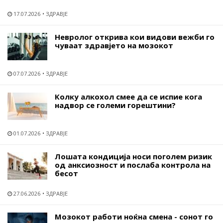
17.07.2026
ЗДРАВЈЕ
Невролог открива кои видови вежби го
чуваат здравјето на мозокот
07.07.2026
ЗДРАВЈЕ
Колку алкохол смее да се испие кога
надвор се големи горештини?
01.07.2026
ЗДРАВЈЕ
Лошата кондиција носи поголем ризик
од анксиозност и послаба контрола на
бесот
27.06.2026
ЗДРАВЈЕ
Мозокот работи ноќна смена - сонот го