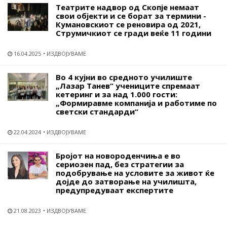
Театрите надвор од Скопје немаат
свои објекти и се борат за термини -
Кумановскиот се реновира од 2021,
Струмичкиот се гради веќе 11 години
16.04.2025
ИЗДВОЈУВАМЕ
Во 4 кујни во средното училиште
„Лазар Танев“ учениците спремаат
кетеринг и за над 1.000 гости:
„Формиравме компанија и работиме по
светски стандарди“
22.04.2024
ИЗДВОЈУВАМЕ
Бројот на новороденчиња е во
сериозен пад, без стратегии за
подобрување на условите за живот ќе
дојде до затворање на училишта,
предупредуваат експертите
21.08.2023
ИЗДВОЈУВАМЕ