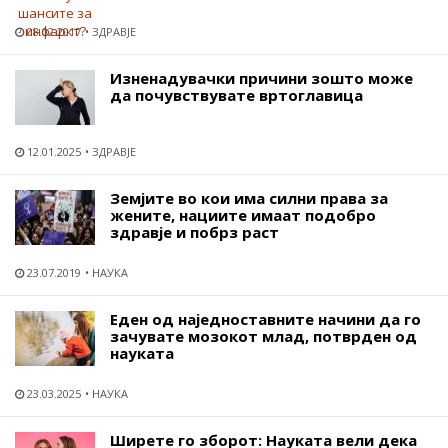
08.02.2017
ЗДРАВЈЕ
Изненадувачки причини зошто може
да почувствувате вртоглавица
12.01.2025
ЗДРАВЈЕ
Земјите во кои има силни права за
жените, нациите имаат подобро
здравје и побрз раст
23.07.2019
НАУКА
Еден од наједноставните начини да го
зачувате мозокот млад, потврден од
науката
23.03.2025
НАУКА
Ширете го зборот: Науката вели дека