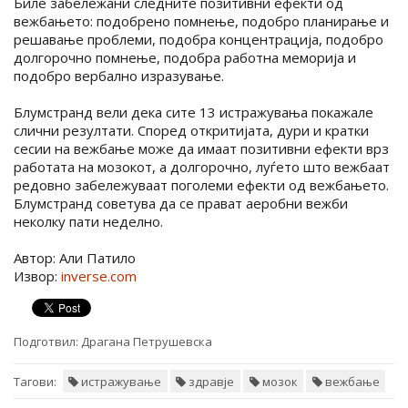
Биле забележани следните позитивни ефекти од
вежбањето: подобрено помнење, подобро планирање и
решавање проблеми, подобра концентрација, подобро
долгорочно помнење, подобра работна меморија и
подобро вербално изразување.
Блумстранд вели дека сите 13 истражувања покажале
слични резултати. Според откритијата, дури и кратки
сесии на вежбање може да имаат позитивни ефекти врз
работата на мозокот, а долгорочно, луѓето што вежбаат
редовно забележуваат поголеми ефекти од вежбањето.
Блумстранд советува да се прават аеробни вежби
неколку пати неделно.
Автор: Али Патило
Извор:
inverse.com
Подготвил:
Драгана Петрушевска
Тагови:
истражување
здравје
мозок
вежбање