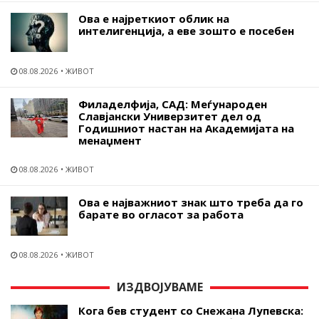
Ова е најреткиот облик на
интелигенција, а еве зошто е посебен
08.08.2026
ЖИВОТ
Филаделфија, САД: Меѓународен
Славјански Универзитет дел од
Годишниот настан на Академијата на
менаџмент
08.08.2026
ЖИВОТ
Ова е најважниот знак што треба да го
барате во огласот за работа
08.08.2026
ЖИВОТ
ИЗДВОЈУВАМЕ
Кога бев студент со Снежана Лупевска: