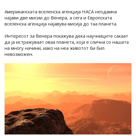
Американската вселенска агенција НАСА неодамна
најави две мисии до Венера, а сега и Европската
вселенска агенција најавува мисија до таа планета.
Интересот за Венера покажува дека научниците сакаат
да ја истражуваат оваа планета, која е слична со нашата
на многу начини, иако на неа животот би бил
невозможен.