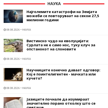
НАУКА
Најголемите катастрофи на Земјата
можеби се повторуваат на секои 27,5
милиони години
08.08.2026
НАУКА
Вистинско чудо на еволуцијата:
Сурлата не е само нос, туку клуч за
опстанокот на слоновите
08.08.2026
НАУКА
Научниците конечно даваат одговор:
Кој е поинтелигентен - мачката или
кучето?
08.08.2026
НАУКА
Јазиците почнале да изумираат
значително порано отколку што се
сметаше