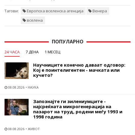
Тагови:
Европска вселенска агенција
Венера
вселена
ПОПУЛАРНО
24 ЧАСА
7 ДЕНА
1 МЕСЕЦ
Научниците конечно даваат одговор:
Кој е поинтелигентен - мачката или
кучето?
08.08.2026
НАУКА
Запознајте ги зилениумците -
најсреќната микрогенерација на
пазарот на труд, родени меѓу 1993 и
1998 година
08.08.2026
ЖИВОТ