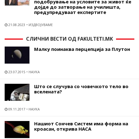
подобрување на условите за живот ќе
дојде до затворање на училишта,
предупредуваат експертите
21.08.2023
ИЗДВОЈУВАМЕ
СЛИЧНИ ВЕСТИ ОД FAKULTETI.MK
Малку поинаква перцепција за Плутон
23.07.2015
НАУКА
Што се случува со човечкото тело во
вселената?
09.11.2017
НАУКА
Нашиот Сончев Систем има форма на
кроасан, открива НАСА