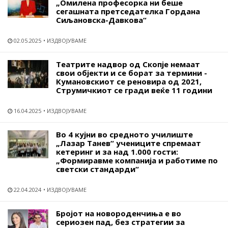
„Омилена професорка ни беше
сегашната претседателка Гордана
Сиљановска-Давкова“
02.05.2025
ИЗДВОЈУВАМЕ
Театрите надвор од Скопје немаат
свои објекти и се борат за термини -
Кумановскиот се реновира од 2021,
Струмичкиот се гради веќе 11 години
16.04.2025
ИЗДВОЈУВАМЕ
Во 4 кујни во средното училиште
„Лазар Танев“ учениците спремаат
кетеринг и за над 1.000 гости:
„Формиравме компанија и работиме по
светски стандарди“
22.04.2024
ИЗДВОЈУВАМЕ
Бројот на новороденчиња е во
сериозен пад, без стратегии за