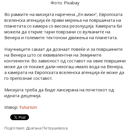
Фото: Pixabay
Во рамките на мисијата наречена „Ен вижн“, Европската
вселенска агенција ќе прави мерења на површината на
планетата со камера со висока резолуција. Камерата би
можела да открие тајни поврзани со вулканите на
Венера и големите тектонски движења на планетата.
Научниците сакаат да дознаат повеќе и за површините
на Венера што се еквивалентни на Земјините
континенти. Во зависност од составот на овие површини
може да се покаже дали некогаш имало вода на Венера,
а камерата на Европската вселенска агенција ќе може да
го препознае составот.
Мисијата треба да биде лансирана на почетокот од
идната деценија.
Извор:
Futurism
Подготвил:
Драгана Петрушевска