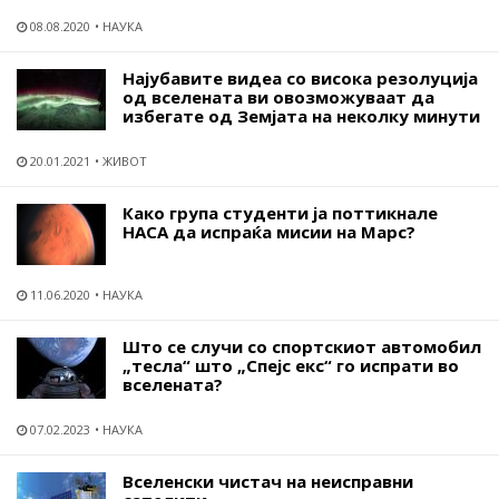
08.08.2020
НАУКА
Најубавите видеа со висока резолуција
од вселената ви овозможуваат да
избегате од Земјата на неколку минути
20.01.2021
ЖИВОТ
Како група студенти ја поттикнале
НАСА да испраќа мисии на Марс?
11.06.2020
НАУКА
Што се случи со спортскиот автомобил
„тесла“ што „Спејс екс“ го испрати во
вселената?
07.02.2023
НАУКА
Вселенски чистач на неисправни