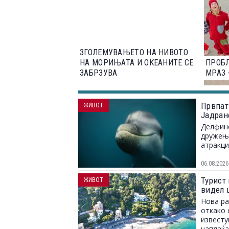
ЗГОЛЕМУВАЊЕТО НА НИВОТО
НА МОРИЊАТА И ОКЕАНИТЕ СЕ
ПРОБЛ
ЗАБРЗУВА
МРАЗ 
Првпат
ЖИВОТ
Јадран
Делфино
дружење
атракци
06.08.2026
Турист 
ЖИВОТ
видел 
Нова ра
откако 
известу
наплаќа