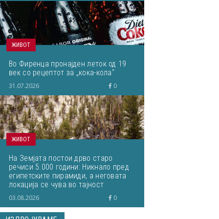
ЖИВОТ
Во Фиренца пронајден леток од 19
век со рецептот за „кока-кола“
31.07.2026
0
ЖИВОТ
На Земјата постои дрво старо
речиси 5.000 години: Никнало пред
египетските пирамиди, а неговата
локација се чува во тајност
03.08.2026
0