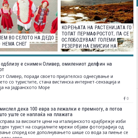
КОРЕЊАТА НА РАСТЕНИЈАТА ГО
ТОПАТ ПЕРМАФРОСТОТ, ПА СЕ
ЕМ ВО СЕЛОТО НА ДЕДО
ОСЛОБОДУВААТ ГОЛЕМИ
- НЕМА СНЕГ
РЕЗЕРВИ НА ЕМИСИИ НА
ЈАГЛЕРОД
 одблизу е снимен Оливер, омилениот делфин на
от
т Оливер, поради своето пријателско однесување и
то со туристите, стана вистинска интернет-сензација и
ја на Јадранското Море
0
мислел дека 100 евра за лежалки е премногу, а потоа
што уште се наплаќа на плажата
справа за високите цени на италијанското крајбрежје изби
еден турист на социјалните мрежи објави фотографија од
вање според кое дополнувањето шише со вода за пиење се
 еден евро.