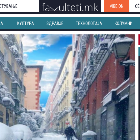
ОТУВАЊЕ
VIBE ON
СЀ
КА
КУЛТУРА
ЗДРАВЈЕ
ТЕХНОЛОГИЈА
КОЛУМНИ