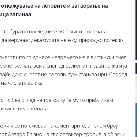
 откажување на летовите и затворање на
ица загинаа.
ната бура во последните 50 години. Големата
 да веруваат дека бурата не е од природно потекло.
снегот што го донесе невремето не е вистински снег.
рнет жената зема снег од балконот, прави топка и ја
јќи дека снегот не се топи, туку станува црн. Според
на чиста пластика.
топи, без оглед на тоа колку ќе му го приближам
стика - вели жената.
ежи ѝ се потсмеваа на коментарите, а голем број
гот Алваро Бајано на својот твитер-профил ја објасни