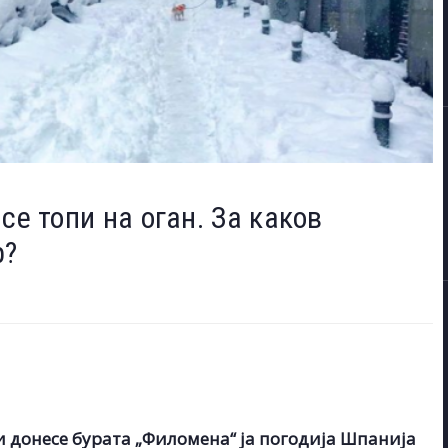
се топи на оган. За каков
р?
 донесе бурата „Филомена“ ја погодија Шпанија