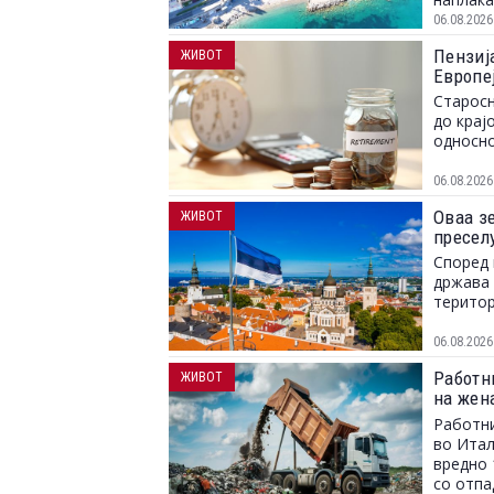
06.08.2026
Пензија
ЖИВОТ
Европе
Старосн
до крај
односно
06.08.2026
Оваа зе
ЖИВОТ
пресел
Според 
држава 
територ
06.08.2026
Работн
ЖИВОТ
на жен
заврши
Работни
во Итал
вредно 
со отпа