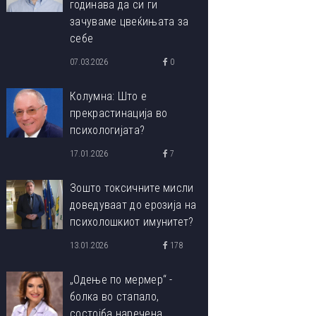
годинава да си ги
зачуваме цвеќињата за
себе
07.03.2026
0
Колумна: Што е
прекрастинација во
психологијата?
17.01.2026
7
Зошто токсичните мисли
доведуваат до ерозија на
психолошкиот имунитет?
13.01.2026
178
„Одење по мермер“ -
болка во стапало,
состојба наречена