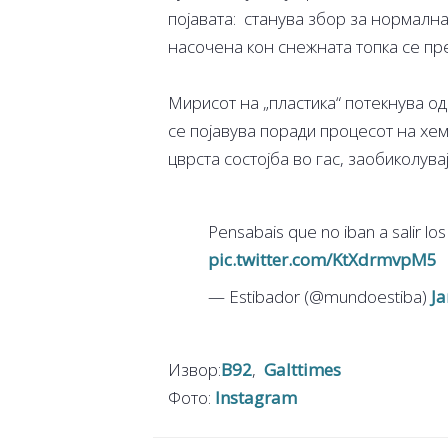
појавата: станува збор за нормална
насочена кон снежната топка се пр
Мирисот на „пластика“ потекнува од 
се појавува поради процесот на хем
цврста состојба во гас, заобиколувај
Pensabais que no iban a salir lo
pic.twitter.com/KtXdrmvpM5
— Estibador (@mundoestiba)
Ja
Извор:
B92
,
Galttimes
Фото:
Instagram