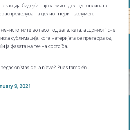
 реакција бидејќи најголемиот дел од топлината
ераспределува на целиот нејзин волумен.
нечистотиите во гасот од запалката, а „црниот“ снег
иска сублимација, кога материјата се претвора од
ќи ја фазата на течна состојба.
s negacionistas de la nieve? Pues también .
nuary 9, 2021