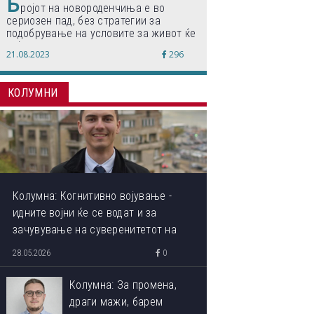
Б
ројот на новороденчиња е во
сериозен пад, без стратегии за
подобрување на условите за живот ќе
дојде до затворање на училишта,
21.08.2023
296
предупредуваат експертите
КОЛУМНИ
Колумна: Когнитивно војување -
идните војни ќе се водат и за
зачувување на суверенитетот на
сопствениот ум
28.05.2026
0
Колумна: За промена,
драги мажи, барем