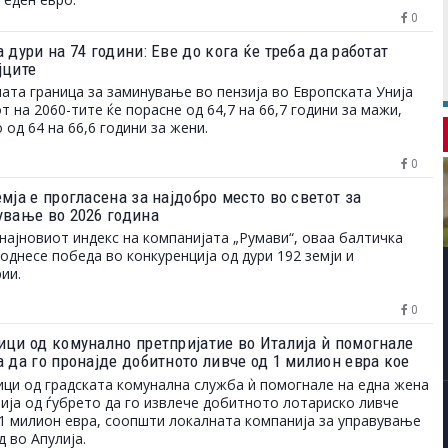
0
 дури на 74 години: Еве до кога ќе треба да работат
јците
ата граница за заминување во пензија во Европската Унија
от на 2060-тите ќе порасне од 64,7 на 66,7 години за мажи,
 од 64 на 66,6 години за жени.
0
мја е прогласена за најдобро место во светот за
ување во 2026 година
најновиот индекс на компанијата „Румави“, оваа балтичка
однесе победа во конкуренција од дури 192 земји и
ии.
0
ици од комунално претпријатие во Италија ѝ помогнале
а да го пронајде добитното ливче од 1 милион евра кое
ло на депонија
ци од градската комунална служба ѝ помогнале на една жена
ија од ѓубрето да го извлече добитното лотариско ливче
1 милион евра, соопшти локалната компанија за управување
д во Апулија.