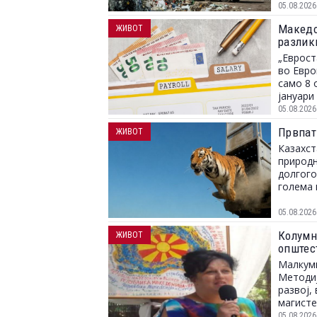
05.08.2026
Македон
ЖИВОТ
разлик
„Еврост
во Евро
само 8 
јануари 
05.08.2026
Првпат
ЖИВОТ
Казахст
природн
долгого
голема 
05.08.2026
Колумна
ЖИВОТ
општес
Малкуми
Методиј
развој,
магисте
05.08.2026