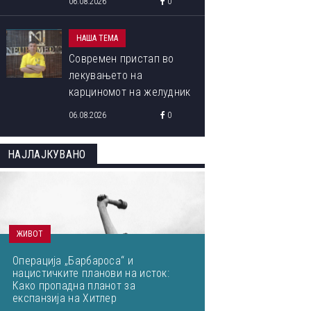
06.08.2026
0
НАША ТЕМА
Современ пристап во
лекувањето на
карциномот на желудник
06.08.2026
0
НАЈЛАЈКУВАНО
ЖИВОТ
Операција „Барбароса“ и
нацистичките планови на исток:
Како пропадна планот за
експанзија на Хитлер