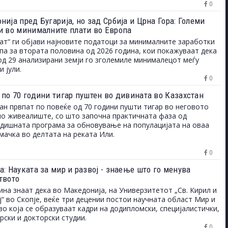
0
ија пред Бугарија, но зад Србија и Црна Гора: Големи
и во минималните плати во Европа
ат“ ги објави најновите податоци за минималните заработки
па за втората половина од 2026 година, кои покажуваат дека
од 29 анализирани земји го зголемиле минималецот меѓу
и јули.
0
 по 70 години тигар пуштен во дивината во Казахстан
ан првпат по повеќе од 70 години пушти тигар во неговото
о живеалиште, со што започна практичната фаза од
дишната програма за обновување на популацијата на оваа
мачка во делтата на реката Или.
0
: Науката за мир и развој - знаење што го менува
твото
на знаат дека во Македонија, на Универзитетот „Св. Кирил и
“ во Скопје, веќе три децении постои научната област Мир и
 во која се образуваат кадри на додипломски, специјалистички,
рски и докторски студии.
0