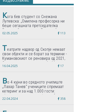
ИЗДВОЈУВАМЕ
К
ога бев студент со Снежана
Лупевска: „Омилена професорка ни
беше сегашната претседателка
Гордана Сиљановска-Давкова“
02.05.2025
113
Т
еатрите надвор од Скопје немаат
свои објекти и се борат за термини -
Кумановскиот се реновира од 2021,
Струмичкиот се гради веќе 11 години
16.04.2025
17
В
о 4 кујни во средното училиште
„Лазар Танев“ учениците спремаат
кетеринг и за над 1.000 гости:
„Формиравме компанија и работиме
22.04.2024
358
по светски стандарди“