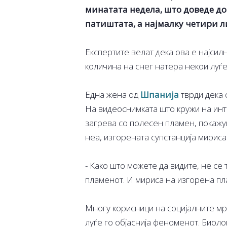
минатата недела, што доведе до
патиштата, а најмалку четири л
Експертите велат дека ова е најсил
количина на снег натера некои луѓе
Една жена од
Шпанија
тврди дека 
На видеоснимката што кружи на инте
загрева со полесен пламен, покажува
неа, изгорената супстанција мириса 
- Како што можете да видите, не се 
пламенот. И мириса на изгорена пла
Многу корисници на социјалните мр
луѓе го објаснија феноменот. Биоло