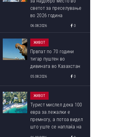
за најдобро место во
светот за преселување
во 2026 година
06.08.2026
0
ЖИВОТ
Првпат по 70 години
тигар пуштен во
дивината во Казахстан
05.08.2026
0
ЖИВОТ
Турист мислел дека 100
евра за лежалки е
премногу, а потоа видел
што уште се наплаќа на
плажата