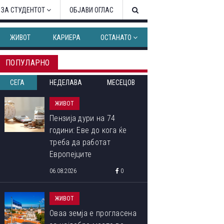
 ЗА СТУДЕНТОТ
ОБЈАВИ ОГЛАС
ЖИВОТ
КАРИЕРА
ОСТАНАТО
ПОПУЛАРНО
СЕГА
НЕДЕЛАВА
МЕСЕЦОВ
ЖИВОТ
Пензија дури на 74
години: Еве до кога ќе
треба да работат
Европејците
06.08.2026
0
ЖИВОТ
Оваа земја е прогласена