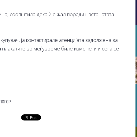
ина, соопштила дека ѝ е жал поради настанатата
упувач, ја контактирале агенцијата задолжена за
а плакатите во меѓувреме биле изменети и сега се
ЛОГОР