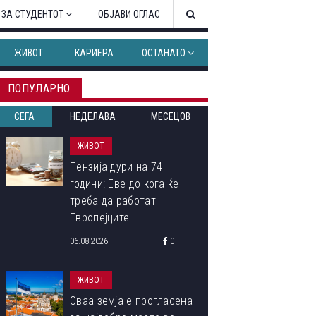
 ЗА СТУДЕНТОТ
ОБЈАВИ ОГЛАС
ЖИВОТ
КАРИЕРА
ОСТАНАТО
ПОПУЛАРНО
СЕГА
НЕДЕЛАВА
МЕСЕЦОВ
ЖИВОТ
Пензија дури на 74
години: Еве до кога ќе
треба да работат
Европејците
06.08.2026
0
ЖИВОТ
Оваа земја е прогласена