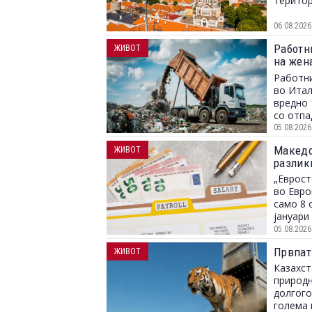
територ
06.08.2026
Работн
ЖИВОТ
на жен
заврши
Работни
во Итал
вредно 
со отпа
05.08.2026
Македон
ЖИВОТ
разлик
„Еврост
во Евро
само 8 
јануари 
05.08.2026
Првпат
ЖИВОТ
Казахст
природн
долгого
голема 