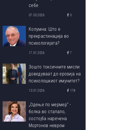
себе
07.03.2026
0
Колумна: Што е
прекрастинација во
психологијата?
17.01.2026
7
Зошто токсичните мисли
доведуваат до ерозија на
психолошкиот имунитет?
13.01.2026
178
„Одење по мермер“ -
болка во стапало,
состојба наречена
Мортонов невром