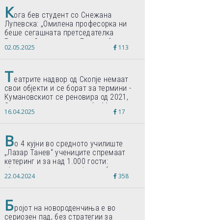
К
ога бев студент со Снежана
Лупевска: „Омилена професорка ни
беше сегашната претседателка
Гордана Сиљановска-Давкова“
02.05.2025
113
Т
еатрите надвор од Скопје немаат
свои објекти и се борат за термини -
Кумановскиот се реновира од 2021,
Струмичкиот се гради веќе 11 години
16.04.2025
17
В
о 4 кујни во средното училиште
„Лазар Танев“ учениците спремаат
кетеринг и за над 1.000 гости:
„Формиравме компанија и работиме
22.04.2024
358
по светски стандарди“
Б
ројот на новороденчиња е во
сериозен пад, без стратегии за