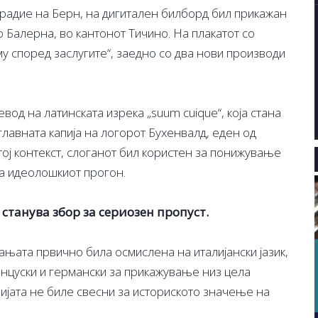
градие на Берн, на дигитален билборд бил прикажан
о Балерна, во кантонот Тичино. На плакатот со
у според заслугите“, заедно со два нови производи
од на латинската изрека „suum cuique“, која стана
главната капија на логорот Бухенвалд, еден од
тој контекст, слоганот бил користен за понижување
а идеолошкиот прогон.
станува збор за сериозен пропуст.
ањата првично била осмислена на италијански јазик,
нцуски и германски за прикажување низ цела
нијата не биле свесни за историското значење на