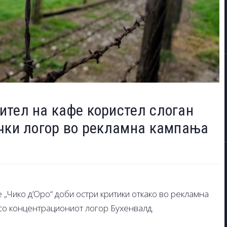
ител на кафе користел слоган
ички логор во рекламна кампања
 „Чико д’Оро“ доби остри критики откако во рекламна
со концентрациониот логор Бухенвалд.