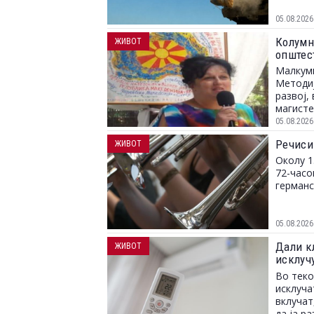
05.08.2026
Колумна
ЖИВОТ
општес
Малкуми
Методиј
развој,
магисте
05.08.2026
Речиси
ЖИВОТ
Околу 1
72-часо
германс
05.08.2026
Дали к
ЖИВОТ
исклуч
струја
Во теко
исклуча
вклучат
да ја р