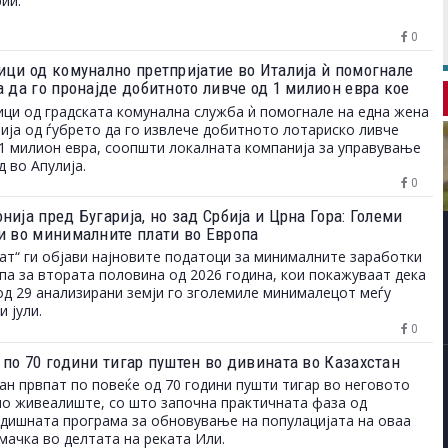
ии.
0
ици од комунално претпријатие во Италија ѝ помогнале
а да го пронајде добитното ливче од 1 милион евра кое
ло на депонија
ци од градската комунална служба ѝ помогнале на една жена
ија од ѓубрето да го извлече добитното лотариско ливче
1 милион евра, соопшти локалната компанија за управување
д во Апулија.
0
ија пред Бугарија, но зад Србија и Црна Гора: Големи
и во минималните плати во Европа
ат“ ги објави најновите податоци за минималните заработки
па за втората половина од 2026 година, кои покажуваат дека
од 29 анализирани земји го зголемиле минималецот меѓу
и јули.
0
 по 70 години тигар пуштен во дивината во Казахстан
ан првпат по повеќе од 70 години пушти тигар во неговото
о живеалиште, со што започна практичната фаза од
дишната програма за обновување на популацијата на оваа
мачка во делтата на реката Или.