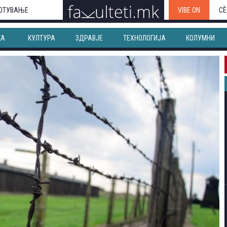
ОТУВАЊЕ
VIBE ON
СЀ
КА
КУЛТУРА
ЗДРАВЈЕ
ТЕХНОЛОГИЈА
КОЛУМНИ