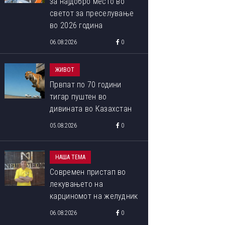
за најдобро место во
светот за преселување
во 2026 година
06.08.2026
0
ЖИВОТ
Првпат по 70 години
тигар пуштен во
дивината во Казахстан
05.08.2026
0
НАША ТЕМА
Современ пристап во
лекувањето на
карциномот на желудник
06.08.2026
0