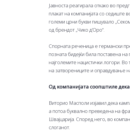
Јавноста реагирала откако во пред
плакат на компанијата со седиште в
големи црни букви пишувало „Секом
од брендот „Чико д’Оро“.
Спорната реченица е германски прев
позната бидејќи била поставена на 
најголемите нацистички логори. Во 
на затворениците и оправдување н
Од компанијата соопштиле дека 
Виторио Масполи изјавил дека камп
а потоа буквално преведена на фра
Швајцарија. Според него, во компа
слоганот.