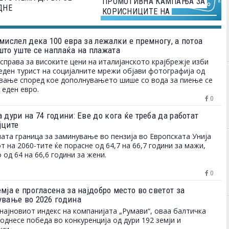
ПРОМОТИВНА КАМПАЊА ЗА
ДНЕ
КОРИСНИЦИТЕ НА
ПЛАТЕЖНИТЕ КАРТИЧКИ VISA
мислел дека 100 евра за лежалки е премногу, а потоа
што уште се наплаќа на плажата
справа за високите цени на италијанското крајбрежје изби
еден турист на социјалните мрежи објави фотографија од
вање според кое дополнувањето шише со вода за пиење се
 еден евро.
0
 дури на 74 години: Еве до кога ќе треба да работат
јците
ата граница за заминување во пензија во Европската Унија
от на 2060-тите ќе порасне од 64,7 на 66,7 години за мажи,
 од 64 на 66,6 години за жени.
0
мја е прогласена за најдобро место во светот за
ување во 2026 година
најновиот индекс на компанијата „Румави“, оваа балтичка
однесе победа во конкуренција од дури 192 земји и