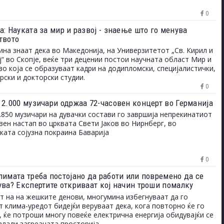
0
: Науката за мир и развој - знаење што го менува
твото
на знаат дека во Македонија, на Универзитетот „Св. Кирил и
“ во Скопје, веќе три децении постои научната област Мир и
 во која се образуваат кадри на додипломски, специјалистички,
рски и докторски студии.
0
 2.000 музичари одржаа 72-часовен концерт во Германија
.850 музичари на дувачки состави го завршија непрекинатиот
вен настап во црквата Свети Јаков во Нирнберг, во
ката сојузна покраина Баварија
0
лимата треба постојано да работи или повремено да се
ува? Експертите откриваат кој начин троши помалку
т на на жешките денови, многумина избегнуваат да го
т клима-уредот бидејќи веруваат дека, кога повторно ќе го
, ќе потроши многу повеќе електрична енергија обидувајќи се
азлади загреаната просторија.