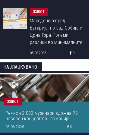
ЖИВОТ
Македонија пред
Бугарија, но зад Србија и
Црна Гора: Големи
разлики во минималните
плати во Европа
05.08.2026
0
НАЈЛАЈКУВАНО
ЖИВОТ
Речиси 2.000 музичари одржаа 72-
часовен концерт во Германија
05.08.2026
0