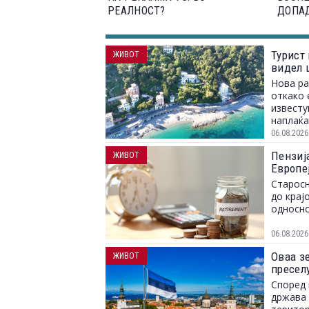
РЕАЛНОСТ?
ДОПА
Турист 
ЖИВОТ
видел 
Нова ра
откако 
известу
наплаќа
06.08.2026
Пензија
ЖИВОТ
Европе
Старосн
до крај
односно
06.08.2026
Оваа зе
ЖИВОТ
пресел
Според 
држава 