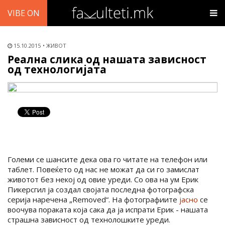
VIBE ON
15.10.2015
ЖИВОТ
Реална слика од нашата зависност
од технологијата
Големи се шансите дека ова го читате на телефон или
таблет. Повеќето од нас не можат да си го замислат
животот без некој од овие уреди. Со ова на ум Ерик
Пикерсгил ја создал својата последна фотографска
серија наречена „Removed“. На фотографиите
јасно
се
воочува пораката која сака да ја испрати Ерик - нашата
страшна зависност од технолошките уреди.