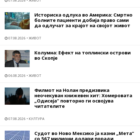
07.08.2026
ЖИВОТ
Историска одлука во Америка: Смртно
болните пациенти добија право сами
да одлучат за крајот на својот живот
07.08.2026
ЖИВОТ
Колумна: Ефект на топлински острови
во Скопје
06.08.2026
ЖИВОТ
Филмот на Нолан предизвика
неочекуван книжевен хит: Хомеровата
„Одисеја“ повторно ги освојува
читателите
07.08.2026
КУЛТУРА
Судот во Ново Мексико ја казни „Мета“
со 567 милиони долари поради