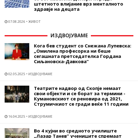
штетното влијание врз менталното
здравје на децата
07.08.2026
ЖИВОТ
ИЗДВОЈУВАМЕ
Кога бев студент со Снежана Лупевска:
„Омилена професорка ни беше
сегашната претседателка Гордана
Сиљановска-Давкова“
02.05.2025
ИЗДВОЈУВАМЕ
Театрите надвор од Скопје немаат
свои објекти и се борат за термини -
Кумановскиот се реновира од 2021,
Струмичкиот се гради веќе 11 години
16.04.2025
ИЗДВОЈУВАМЕ
Во 4 кујни во средното училиште
„Лазар Танев“ учениците спремаат