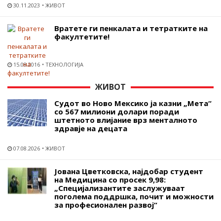
30.11.2023
ЖИВОТ
Вратете ги пенкалата и тетратките на
факултетите!
15.08.2016
ТЕХНОЛОГИЈА
ЖИВОТ
Судот во Ново Мексико ја казни „Мета“
со 567 милиони долари поради
штетното влијание врз менталното
здравје на децата
07.08.2026
ЖИВОТ
Јована Цветковска, најдобар студент
на Медицина со просек 9,98:
„Специјализантите заслужуваат
поголема поддршка, почит и можности
за професионален развој“