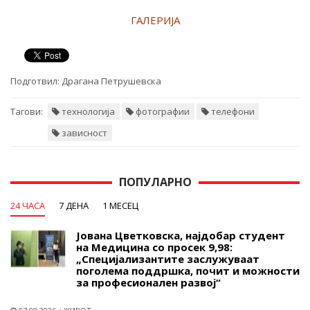
ГАЛЕРИЈА
Подготвил:
Драгана Петрушевска
Тагови:
технологија
фотографии
телефони
зависност
ПОПУЛАРНО
24 ЧАСА
7 ДЕНА
1 МЕСЕЦ
Јована Цветковска, најдобар студент
на Медицина со просек 9,98:
„Специјализантите заслужуваат
поголема поддршка, почит и можности
за професионален развој“