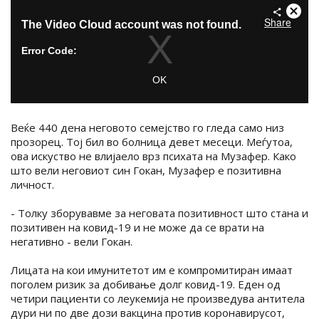
Веќе 440 дена неговото семејство го гледа само низ
прозорец. Тој бил во болница девет месеци. Меѓутоа,
ова искуство не влијаело врз психата на Музафер. Како
што вели неговиот син Гокан, Музафер е позитивна
личност.
- Толку зборувавме за неговата позитивност што стана и
позитивен на ковид-19 и не може да се врати на
негативно - вели Гокан.
Лицата на кои имунитетот им е компромитиран имаат
поголем ризик за добивање долг ковид-19. Еден од
четири пациенти со леукемија не произведува антитела
дури ни по две дози вакцина против коронавирусот,