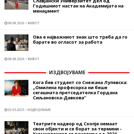
Славјански Универзитет дел од
Годишниот настан на Академијата на
менаџмент
08.08.2026
ЖИВОТ
Ова е најважниот знак што треба да го
барате во огласот за работа
08.08.2026
ЖИВОТ
ИЗДВОЈУВАМЕ
Кога бев студент со Снежана Лупевска:
„Омилена професорка ни беше
сегашната претседателка Гордана
Сиљановска-Давкова“
02.05.2025
ИЗДВОЈУВАМЕ
Театрите надвор од Скопје немаат
свои објекти и се борат за термини -
Кумановскиот се реновира од 2021,