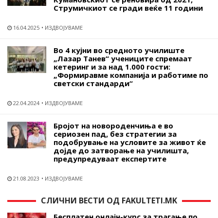
Струмичкиот се гради веќе 11 години
16.04.2025
ИЗДВОЈУВАМЕ
Во 4 кујни во средното училиште
„Лазар Танев“ учениците спремаат
кетеринг и за над 1.000 гости:
„Формиравме компанија и работиме по
светски стандарди“
22.04.2024
ИЗДВОЈУВАМЕ
Бројот на новороденчиња е во
сериозен пад, без стратегии за
подобрување на условите за живот ќе
дојде до затворање на училишта,
предупредуваат експертите
21.08.2023
ИЗДВОЈУВАМЕ
СЛИЧНИ ВЕСТИ ОД FAKULTETI.MK
Бесплатен онлајн-курс за трагање по