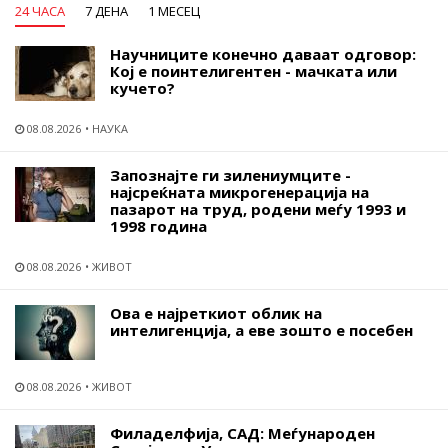
24 ЧАСА
7 ДЕНА
1 МЕСЕЦ
Научниците конечно даваат одговор:
Кој е поинтелигентен - мачката или
кучето?
08.08.2026
НАУКА
Запознајте ги зилениумците -
најсреќната микрогенерација на
пазарот на труд, родени меѓу 1993 и
1998 година
08.08.2026
ЖИВОТ
Ова е најреткиот облик на
интелигенција, а еве зошто е посебен
08.08.2026
ЖИВОТ
Филаделфија, САД: Меѓународен