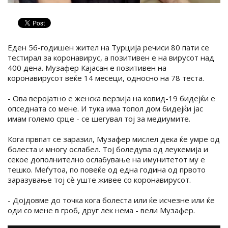
Еден 56-годишен жител на Турција речиси 80 пати се
тестирал за коронавирус, а позитивен е на вирусот над
400 дена. Музафер Кајасан е позитивен на
коронавирусот веќе 14 месеци, односно на 78 теста.
- Ова веројатно е женска верзија на ковид-19 бидејќи е
опседната со мене. И тука има топол дом бидејќи јас
имам големо срце - се шегувал тој за медиумите.
Кога првпат се заразил, Музафер мислел дека ќе умре од
болеста и многу ослабел. Тој боледува од леукемија и
секое дополнително ослабување на имунитетот му е
тешко. Меѓутоа, по повеќе од една година од првото
заразување тој сѐ уште живее со коронавирусот.
- Дојдовме до точка кога болеста или ќе исчезне или ќе
оди со мене в гроб, друг лек нема - вели Музафер.