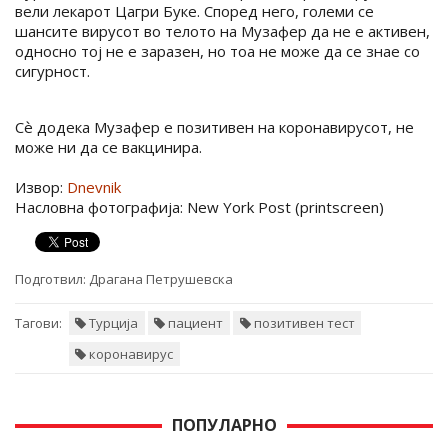
вели лекарот Цагри Буке. Според него, големи се
шансите вирусот во телото на Музафер да не е активен,
односно тој не е заразен, но тоа не може да се знае со
сигурност.
Сѐ додека Музафер е позитивен на коронавирусот, не
може ни да се вакцинира.
Извор:
Dnevnik
Насловна фотографија: New York Post (printscreen)
Подготвил:
Драгана Петрушевска
Тагови:
Турција
пациент
позитивен тест
коронавирус
ПОПУЛАРНО