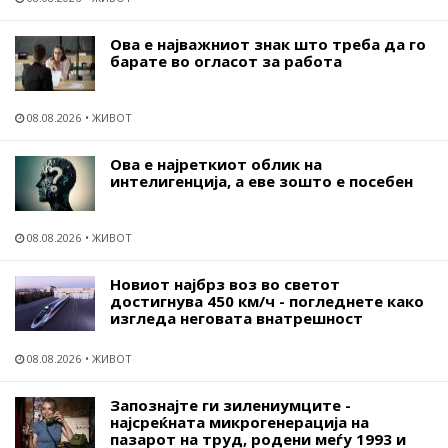
Ова е најважниот знак што треба да го
барате во огласот за работа
08.08.2026
ЖИВОТ
Ова е најреткиот облик на
интелигенција, а еве зошто е посебен
08.08.2026
ЖИВОТ
Новиот најбрз воз во светот
достигнува 450 км/ч - погледнете како
изгледа неговата внатрешност
08.08.2026
ЖИВОТ
Запознајте ги зилениумците -
најсреќната микрогенерација на
пазарот на труд, родени меѓу 1993 и