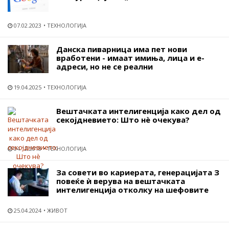
07.02.2023
ТЕХНОЛОГИЈА
Данска пиварница има пет нови
вработени - имаат имиња, лица и е-
адреси, но не се реални
19.04.2025
ТЕХНОЛОГИЈА
Вештачката интелигенција како дел од
секојдневието: Што нѐ очекува?
04.12.2018
ТЕХНОЛОГИЈА
За совети во кариерата, генерацијата З
повеќе ѝ верува на вештачката
интелигенција отколку на шефовите
25.04.2024
ЖИВОТ