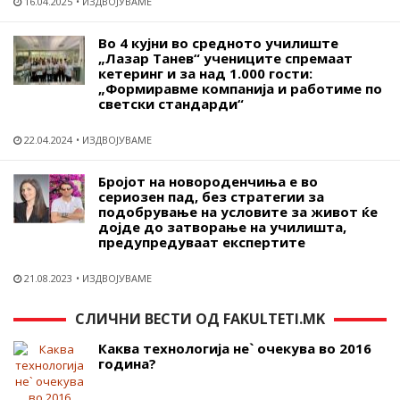
16.04.2025
ИЗДВОЈУВАМЕ
Во 4 кујни во средното училиште
„Лазар Танев“ учениците спремаат
кетеринг и за над 1.000 гости:
„Формиравме компанија и работиме по
светски стандарди“
22.04.2024
ИЗДВОЈУВАМЕ
Бројот на новороденчиња е во
сериозен пад, без стратегии за
подобрување на условите за живот ќе
дојде до затворање на училишта,
предупредуваат експертите
21.08.2023
ИЗДВОЈУВАМЕ
СЛИЧНИ ВЕСТИ ОД FAKULTETI.MK
Каква технологија не` очекува во 2016
година?