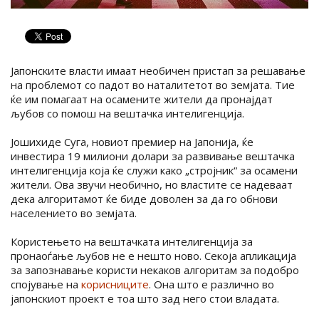
Јапонските власти имаат необичен пристап за решавање
на проблемот со падот во наталитетот во земјата. Тие
ќе им помагаат на осамените жители да пронајдат
љубов со помош на вештачка интелигенција.
Јошихиде Суга, новиот премиер на Јапонија, ќе
инвестира 19 милиони долари за развивање вештачка
интелигенција која ќе служи како „стројник“ за осамени
жители. Ова звучи необично, но властите се надеваат
дека алгоритамот ќе биде доволен за да го обнови
населението во земјата.
Користењето на вештачката интелигенција за
пронаоѓање љубов не е нешто ново. Секоја апликација
за запознавање користи некаков алгоритам за подобро
спојување на
корисниците
. Она што е различно во
јапонскиот проект е тоа што зад него стои владата.