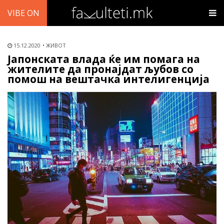
VIBE ON
15.12.2020
ЖИВОТ
Јапонската влада ќе им помага на
жителите да пронајдат љубов со
помош на вештачка интелигенција