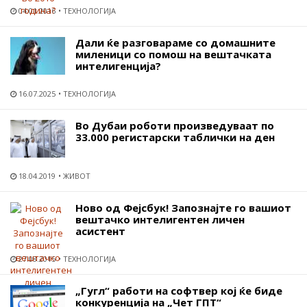
04.01.2016
ТЕХНОЛОГИЈА
Дали ќе разговараме со домашните
миленици со помош на вештачката
интелигенција?
16.07.2025
ТЕХНОЛОГИЈА
Во Дубаи роботи произведуваат по
33.000 регистарски таблички на ден
18.04.2019
ЖИВОТ
Ново од Фејсбук! Запознајте го вашиот
вештачко интелигентен личен
асистент
27.08.2015
ТЕХНОЛОГИЈА
„Гугл“ работи на софтвер кој ќе биде
конкуренција на „Чет ГПТ“