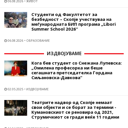
06.08.2026
ЖИВОТ
Студенти од Факултетот за
безбедност – Скопје учествуваа на
меѓународната БИП програма „Libori
Summer School 2026“
06.08.2026
ОБРАЗОВАНИЕ
ИЗДВОЈУВАМЕ
Кога бев студент со Снежана Лупевска:
„Омилена професорка ни беше
сегашната претседателка Гордана
Сиљановска-Давкова“
02.05.2025
ИЗДВОЈУВАМЕ
Театрите надвор од Скопје немаат
свои објекти и се борат за термини -
Кумановскиот се реновира од 2021,
Струмичкиот се гради веќе 11 години