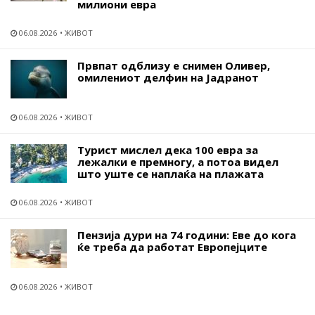
милиони евра
06.08.2026
ЖИВОТ
Првпат одблизу е снимен Оливер,
омилениот делфин на Јадранот
06.08.2026
ЖИВОТ
Турист мислел дека 100 евра за
лежалки е премногу, а потоа видел
што уште се наплаќа на плажата
06.08.2026
ЖИВОТ
Пензија дури на 74 години: Еве до кога
ќе треба да работат Европејците
06.08.2026
ЖИВОТ