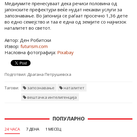
Медиумите пренесуваат дека речиси половина од
јапонските префектури веќе нудат некакви услуги за
запознавање. Во Јапонија се раѓаат просечно 1,36 дете
во едно семејство и таа е една од земјите со најнизок
наталитет во светот.
Автор: Ден Робитски
Извор:
futurism.com
Насловна фотографија:
Pixabay
Подготвил:
Драгана Петрушевска
Тагови:
запознавање
наталитет
вештачка интелигенција
ПОПУЛАРНО
24 ЧАСА
7 ДЕНА
1 МЕСЕЦ