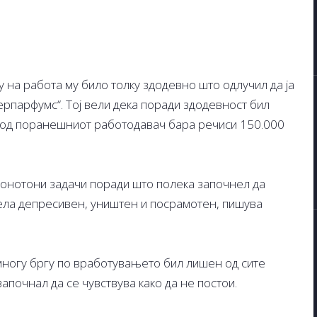
 на работа му било толку здодевно што одлучил да ја
ерпарфумс“. Тој вели дека поради здодевност бил
а од поранешниот работодавач бара речиси 150.000
монотони задачи поради што полека започнел да
авела депресивен, уништен и посрамотен, пишува
многу бргу по вработувањето бил лишен од сите
апочнал да се чувствува како да не постои.