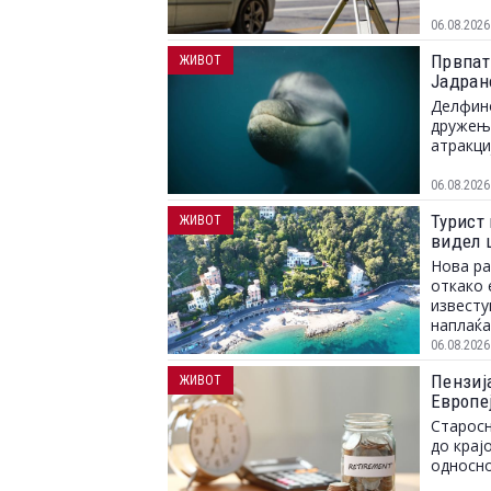
06.08.2026
Првпат
ЖИВОТ
Јадран
Делфино
дружење
атракци
06.08.2026
Турист 
ЖИВОТ
видел 
Нова ра
откако 
известу
наплаќа
06.08.2026
Пензија
ЖИВОТ
Европе
Старосн
до крај
односно