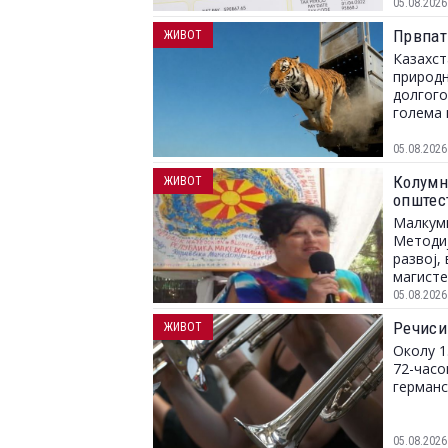
05.08.2026
Првпат
ЖИВОТ
Казахст
природн
долгого
голема 
05.08.2026
Колумна
ЖИВОТ
општес
Малкуми
Методиј
развој,
магисте
05.08.2026
Речиси
ЖИВОТ
Околу 1
72-часо
германс
05.08.2026