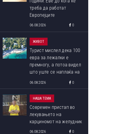
години: Еве до кога ќе
треба да работат
Европејците
06.08.2026
0
ЖИВОТ
Турист мислел дека 100
евра за лежалки е
премногу, а потоа видел
што уште се наплаќа на
плажата
06.08.2026
0
НАША ТЕМА
Современ пристап во
лекувањето на
карциномот на желудник
06.08.2026
0