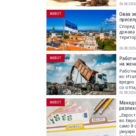
06.08.2026
Оваа зе
ЖИВОТ
пресел
Според 
држава 
територ
06.08.2026
Работн
ЖИВОТ
на жен
заврши
Работни
во Итал
вредно 
со отпа
05.08.2026
Македон
ЖИВОТ
разлик
„Еврост
во Евро
само 8 
јануари 