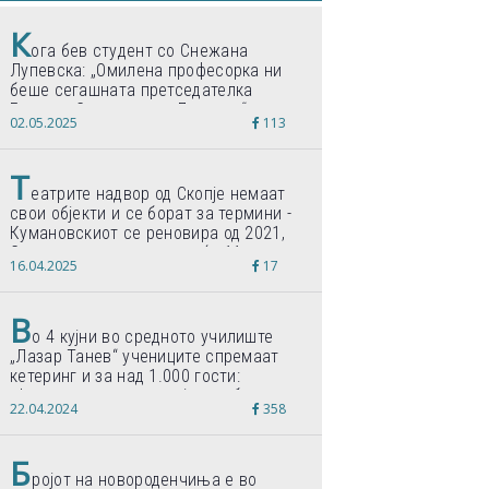
К
ога бев студент со Снежана
Лупевска: „Омилена професорка ни
беше сегашната претседателка
Гордана Сиљановска-Давкова“
02.05.2025
113
Т
еатрите надвор од Скопје немаат
свои објекти и се борат за термини -
Кумановскиот се реновира од 2021,
Струмичкиот се гради веќе 11 години
16.04.2025
17
В
о 4 кујни во средното училиште
„Лазар Танев“ учениците спремаат
кетеринг и за над 1.000 гости:
„Формиравме компанија и работиме
22.04.2024
358
по светски стандарди“
Б
ројот на новороденчиња е во