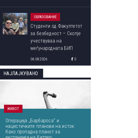
ОБРАЗОВАНИЕ
Студенти од Факултетот
за безбедност – Скопје
учествуваа на
меѓународната БИП
програма „Libori Summer
06.08.2026
0
School 2026“
НАЈЛАЈКУВАНО
ЖИВОТ
Операција „Барбароса“ и
нацистичките планови на исток:
Како пропадна планот за
експанзија на Хитлер