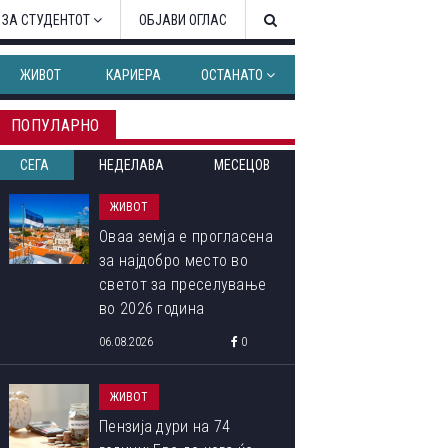
 ЗА СТУДЕНТОТ
ОБЈАВИ ОГЛАС
ЖИВОТ
КАРИЕРА
ОСТАНАТО
ПОПУЛАРНО
СЕГА
НЕДЕЛАВА
МЕСЕЦОВ
ЖИВОТ
Оваа земја е прогласена
за најдобро место во
светот за преселување
во 2026 година
06.08.2026
0
ЖИВОТ
Пензија дури на 74