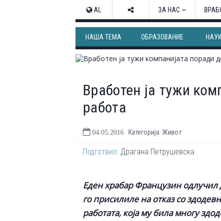
AL
ЗА НАС
ВРАБ
НАША ТЕМА
ОБРАЗОВАНИЕ
НАУ
Вработен ја тужи ком
работа
Категорија: Живот
04.05.2016
Подготвил:
Драгана Петрушевска
Еден храбар Французин одлучил 
го присилиле на отказ со здодевн
работата, која му била многу здо