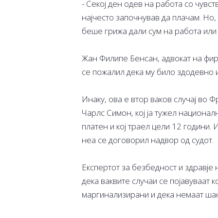
- Секој ден одев на работа со чувс
најчесто започнував да плачам. Но,
беше грижа дали сум на работа или
Жан Филипе Бенсан, адвокат на фи
се пожалил дека му било здодевно и
Инаку, ова е втор ваков случај во Ф
Чарлс Симон, кој ја тужел национал
платен и кој траел цели 12 години.
неа се договорил надвор од судот.
Експертот за безбедност и здравје
дека ваквите случаи се појавуваат 
маргинализирани и дека немаат шан