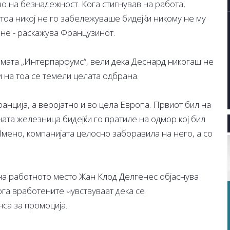
тво на безнадежност. Кога стигнував на работа,
 тоа никој не го забележуваше бидејќи никому не му
 не - раскажува Французинот.
рмата „Интерпарфумс“, вели дека Деснард никогаш не
 на тоа се темели целата одбрана.
ранција, а веројатно и во цела Европа. Првиот бил на
ната железница бидејќи го пратиле на одмор кој бил
 Имено, компанијата целосно заборавила на него, а со
 на работното место Жан Клод Делгенес објаснува
кога вработените чувствуваат дека се
са за промоција.