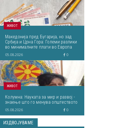
ЖИВОТ
Македонија пред Бугарија, но зад
Србија и Црна Гора: Големи разлики
во минималните плати во Европа
05.08.2026
0
ЖИВОТ
Колумна: Науката за мир и развој -
знаење што го менува општеството
05.08.2026
0
ИЗДВОЈУВАМЕ