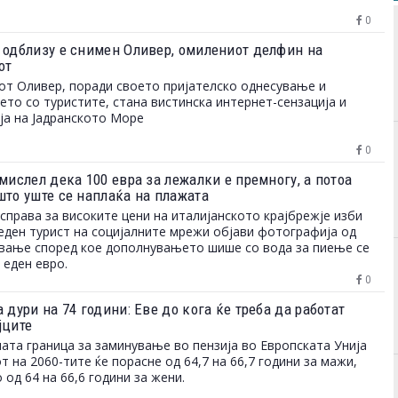
0
 одблизу е снимен Оливер, омилениот делфин на
от
т Оливер, поради своето пријателско однесување и
то со туристите, стана вистинска интернет-сензација и
ја на Јадранското Море
0
мислел дека 100 евра за лежалки е премногу, а потоа
што уште се наплаќа на плажата
справа за високите цени на италијанското крајбрежје изби
еден турист на социјалните мрежи објави фотографија од
вање според кое дополнувањето шише со вода за пиење се
 еден евро.
0
 дури на 74 години: Еве до кога ќе треба да работат
јците
ата граница за заминување во пензија во Европската Унија
от на 2060-тите ќе порасне од 64,7 на 66,7 години за мажи,
 од 64 на 66,6 години за жени.