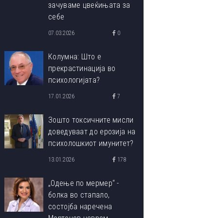
зачуваме цвеќињата за
себе
07.03.2026
0
Колумна: Што е
прекрастинација во
психологијата?
17.01.2026
7
Зошто токсичните мисли
доведуваат до ерозија на
психолошкиот имунитет?
13.01.2026
178
„Одење по мермер“ -
болка во стапало,
состојба наречена