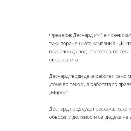
Фредерик Деснард (44) е човек кому
тужи поранешната компанија - „Инт
присилен да поднесе отказ, па сег
евра оштета.
Деснард тврди дека работел само 
„тоне во пекол“, а работата го пр
„Мирор“.
Деснард пред судот раскажал како 
обврски и должности се` додека не з