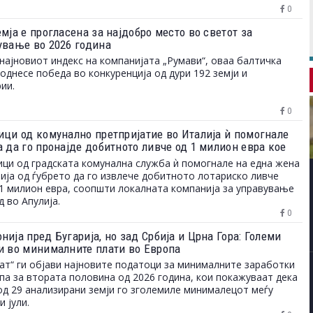
0
мја е прогласена за најдобро место во светот за
ување во 2026 година
најновиот индекс на компанијата „Румави“, оваа балтичка
однесе победа во конкуренција од дури 192 земји и
ии.
0
ици од комунално претпријатие во Италија ѝ помогнале
а да го пронајде добитното ливче од 1 милион евра кое
ло на депонија
ци од градската комунална служба ѝ помогнале на една жена
ија од ѓубрето да го извлече добитното лотариско ливче
1 милион евра, соопшти локалната компанија за управување
д во Апулија.
0
ија пред Бугарија, но зад Србија и Црна Гора: Големи
и во минималните плати во Европа
ат“ ги објави најновите податоци за минималните заработки
па за втората половина од 2026 година, кои покажуваат дека
од 29 анализирани земји го зголемиле минималецот меѓу
и јули.