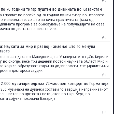
0
 по 70 години тигар пуштен во дивината во Казахстан
ан првпат по повеќе од 70 години пушти тигар во неговото
о живеалиште, со што започна практичната фаза од
дишната програма за обновување на популацијата на оваа
мачка во делтата на реката Или.
0
: Науката за мир и развој - знаење што го менува
твото
на знаат дека во Македонија, на Универзитетот „Св. Кирил и
“ во Скопје, веќе три децении постои научната област Мир и
 во која се образуваат кадри на додипломски, специјалистички,
рски и докторски студии.
0
 2.000 музичари одржаа 72-часовен концерт во Германија
.850 музичари на дувачки состави го завршија непрекинатиот
вен настап во црквата Свети Јаков во Нирнберг, во
ката сојузна покраина Баварија
0