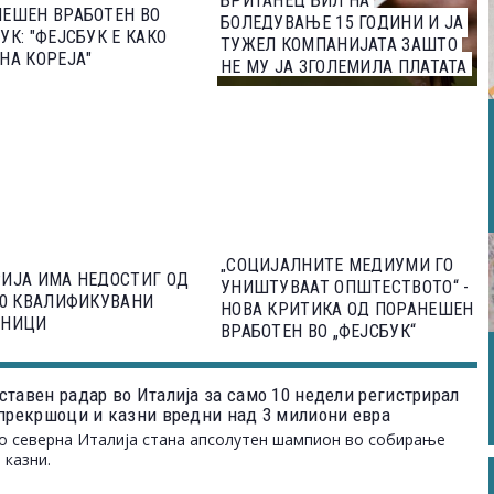
БРИТАНЕЦ БИЛ НА
ЕШЕН ВРАБОТЕН ВО
БОЛЕДУВАЊЕ 15 ГОДИНИ И ЈА
УК: "ФЕЈСБУК Е КАКО
ТУЖЕЛ КОМПАНИЈАТА ЗАШТО
НА КОРЕЈА"
НЕ МУ ЈА ЗГОЛЕМИЛА ПЛАТАТА
ВО ТОЈ ПЕРИОД
„СОЦИЈАЛНИТЕ МЕДИУМИ ГО
ИЈА ИМА НЕДОСТИГ ОД
УНИШТУВААТ ОПШТЕСТВОТО“ -
00 КВАЛИФИКУВАНИ
НОВА КРИТИКА ОД ПОРАНЕШЕН
ТНИЦИ
ВРАБОТЕН ВО „ФЕЈСБУК“
ставен радар во Италија за само 10 недели регистрирал
 прекршоци и казни вредни над 3 милиони евра
о северна Италија стана апсолутен шампион во собирање
 казни.