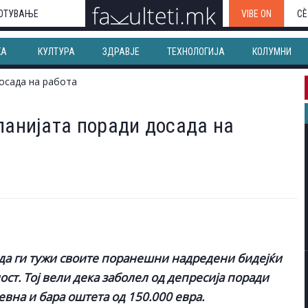
ОТУВАЊЕ
VIBE ON
СЀ
КА
КУЛТУРА
ЗДРАВЈЕ
ТЕХНОЛОГИЈА
КОЛУМНИ
панијата поради досада на
да ги тужи своите поранешни надредени бидејќи
ост. Тој вели дека заболел од депресија поради
девна и бара оштета од 150.000 евра.