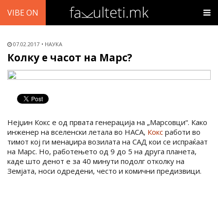
VIBE ON
07.02.2017
НАУКА
Колку е часот на Марс?
Нејџин Кокс е од првата генерација на „Марсовци“. Како
инженер на вселенски летала во НАСА,
Кокс
работи во
тимот кој ги менаџира возилата на САД кои се испраќаат
на Марс. Но, работењето од 9 до 5 на друга планета,
каде што денот е за 40 минути подолг отколку на
Земјата, носи одредени, често и комични предизвици.