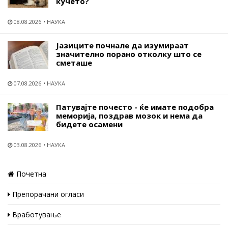
кучето?
08.08.2026
НАУКА
Јазиците почнале да изумираат
значително порано отколку што се
сметаше
07.08.2026
НАУКА
Патувајте почесто - ќе имате подобра
меморија, поздрав мозок и нема да
бидете осамени
03.08.2026
НАУКА
Почетна
Препорачани огласи
Вработување