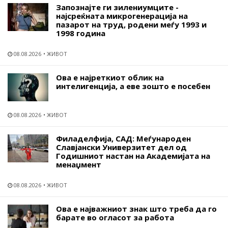
Запознајте ги зилениумците -
најсреќната микрогенерација на
пазарот на труд, родени меѓу 1993 и
1998 година
08.08.2026
ЖИВОТ
Ова е најреткиот облик на
интелигенција, а еве зошто е посебен
08.08.2026
ЖИВОТ
Филаделфија, САД: Меѓународен
Славјански Универзитет дел од
Годишниот настан на Академијата на
менаџмент
08.08.2026
ЖИВОТ
Ова е најважниот знак што треба да го
барате во огласот за работа