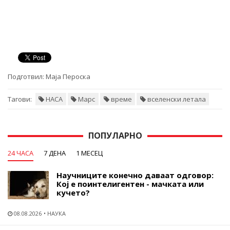
Подготвил:
Маја Пероска
Тагови:
НАСА
Марс
време
вселенски летала
ПОПУЛАРНО
24 ЧАСА
7 ДЕНА
1 МЕСЕЦ
Научниците конечно даваат одговор:
Кој е поинтелигентен - мачката или
кучето?
08.08.2026
НАУКА