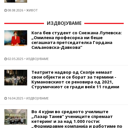
08.08.2026
ЖИВОТ
ИЗДВОЈУВАМЕ
Кога бев студент со Снежана Лупевска:
„Омилена професорка ни беше
сегашната претседателка Гордана
Сиљановска-Давкова“
02.05.2025
ИЗДВОЈУВАМЕ
Театрите надвор од Скопје немаат
свои објекти и се борат за термини -
Кумановскиот се реновира од 2021,
Струмичкиот се гради веќе 11 години
16.04.2025
ИЗДВОЈУВАМЕ
Во 4 кујни во средното училиште
„Лазар Танев“ учениците спремаат
кетеринг и за над 1.000 гости:
„Формиравме компанија и работиме по