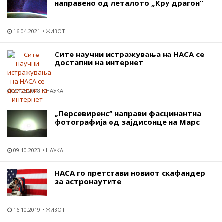
направено од леталото „Кру драгон“
16.04.2021
ЖИВОТ
Сите научни истражувања на НАСА се
достапни на интернет
27.05.2018
НАУКА
„Персевиренс“ направи фасцинантна
фотографија од зајдисонце на Марс
09.10.2023
НАУКА
НАСА го претстави новиот скафандер
за астронаутите
16.10.2019
ЖИВОТ