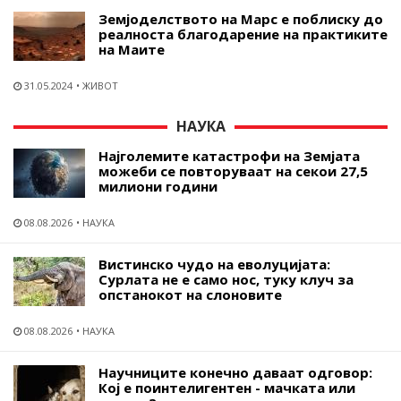
Земјоделството на Марс е поблиску до
реалноста благодарение на практиките
на Маите
31.05.2024
ЖИВОТ
НАУКА
Најголемите катастрофи на Земјата
можеби се повторуваат на секои 27,5
милиони години
08.08.2026
НАУКА
Вистинско чудо на еволуцијата:
Сурлата не е само нос, туку клуч за
опстанокот на слоновите
08.08.2026
НАУКА
Научниците конечно даваат одговор:
Кој е поинтелигентен - мачката или