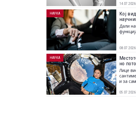
14.07.2026
Кој ви
НАУКА
научни
Дали на
функциј
08.07.2026
Местот
НАУКА
но пот
Лице ви
сантиме
и за са
05.07.2026