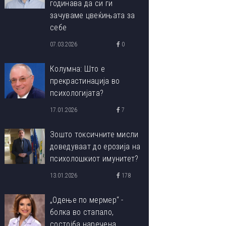
годинава да си ги
зачуваме цвеќињата за
себе
07.03.2026
0
Колумна: Што е
прекрастинација во
психологијата?
17.01.2026
7
Зошто токсичните мисли
доведуваат до ерозија на
психолошкиот имунитет?
13.01.2026
178
„Одење по мермер“ -
болка во стапало,
состојба наречена