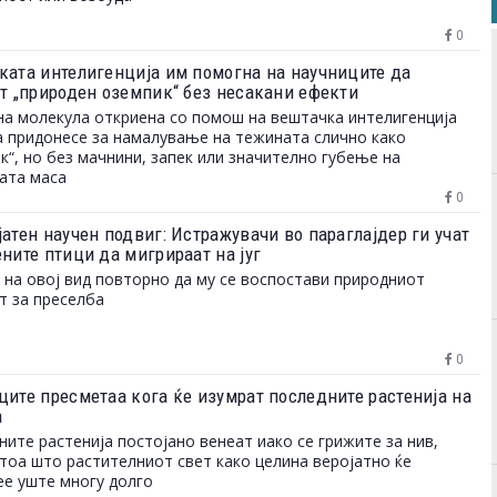
0
ката интелигенција им помогна на научниците да
ат „природен оземпик“ без несакани ефекти
а молекула откриена со помош на вештачка интелигенција
 придонесе за намалување на тежината слично како
к“, но без мачнини, запек или значително губење на
ата маса
0
атен научен подвиг: Истражувачи во параглајдер ги учат
ните птици да мигрираат на југ
 на овој вид повторно да му се воспостави природниот
т за преселба
0
ците пресметаа кога ќе изумрат последните растенија на
а
ните растенија постојано венеат иако се грижите за нив,
 тоа што растителниот свет како целина веројатно ќе
е уште многу долго