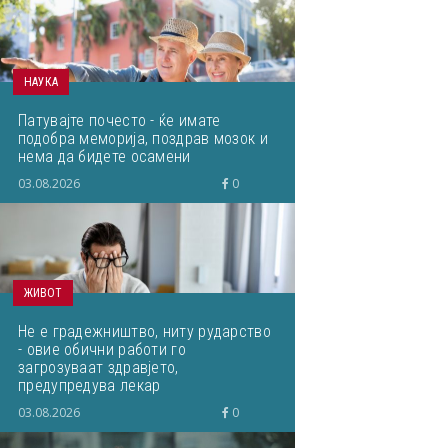
НАУКА
Патувајте почесто - ќе имате
подобра меморија, поздрав мозок и
нема да бидете осамени
03.08.2026
0
ЖИВОТ
Не е градежништво, ниту рударство
- овие обични работи го
загрозуваат здравјето,
предупредува лекар
03.08.2026
0