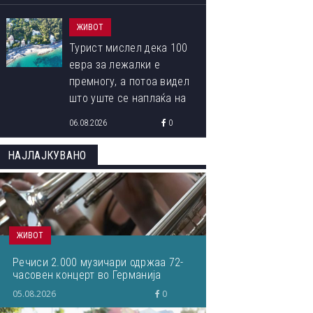
ЖИВОТ
Турист мислел дека 100
евра за лежалки е
премногу, а потоа видел
што уште се наплаќа на
плажата
06.08.2026
0
НАЈЛАЈКУВАНО
ЖИВОТ
Речиси 2.000 музичари одржаа 72-
часовен концерт во Германија
05.08.2026
0