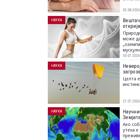
02.08.2026
Вештач
НАУКА
откриј
Природн
може да
„оземпи
мускулн
30.07.2026
Неверој
НАУКА
загрозе
Целта е
инстинк
27.07.2026
Научни
НАУКА
Земјат
Ако соб
утеха е
преживе