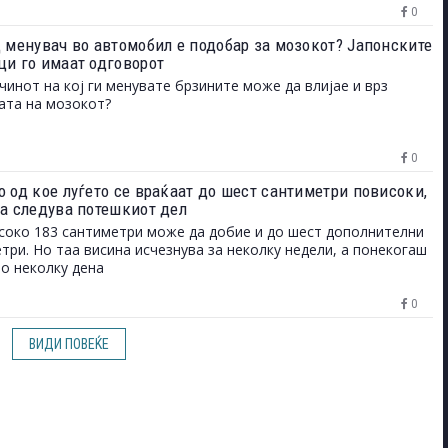
0
д менувач во автомобил е подобар за мозокот? Јапонските
ци го имаат одговорот
чинот на кој ги менувате брзините може да влијае и врз
ата на мозокот?
0
о од кое луѓето се враќаат до шест сантиметри повисоки,
оа следува потешкиот дел
соко 183 сантиметри може да добие и до шест дополнителни
три. Но таа висина исчезнува за неколку недели, а понекогаш
мо неколку дена
0
ВИДИ ПОВЕЌЕ