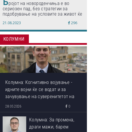
Б
ројот на новороденчиња е во
сериозен пад, без стратегии за
подобрување на условите за живот ќе
дојде до затворање на училишта,
21.08.2023
296
предупредуваат експертите
КОЛУМНИ
Колумна: Когнитивно војување -
идните војни ќе се водат и за
зачувување на суверенитетот на
сопствениот ум
28.05.2026
0
Колумна: За промена,
драги мажи, барем