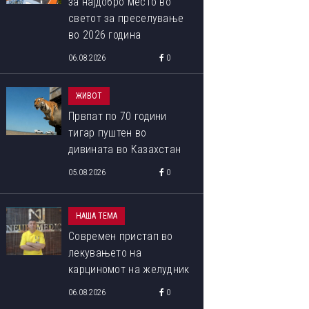
за најдобро место во
светот за преселување
во 2026 година
06.08.2026
0
ЖИВОТ
Првпат по 70 години
тигар пуштен во
дивината во Казахстан
05.08.2026
0
НАША ТЕМА
Современ пристап во
лекувањето на
карциномот на желудник
06.08.2026
0