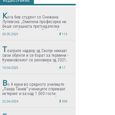
ИЗДВОЈУВАМЕ
К
ога бев студент со Снежана
Лупевска: „Омилена професорка ни
беше сегашната претседателка
Гордана Сиљановска-Давкова“
02.05.2025
113
Т
еатрите надвор од Скопје немаат
свои објекти и се борат за термини -
Кумановскиот се реновира од 2021,
Струмичкиот се гради веќе 11 години
16.04.2025
17
В
о 4 кујни во средното училиште
„Лазар Танев“ учениците спремаат
кетеринг и за над 1.000 гости:
„Формиравме компанија и работиме
22.04.2024
358
по светски стандарди“