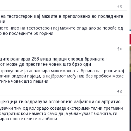
0
 на тестостерон кај мажите е преполовено во последните
ини
ото ниво на тестостерон кај мажите опаднало за повеќе од
о во последните 50 години
0
ците рангираа 258 вида пајаци според брзината -
иот може да престигне човек што брзо оди
тражување ја анализира максималната брзина на трчање кај
лични видови пајаци, а најбрзиот меѓу нив без проблем може
тигне човек што пешачи
0
нјекција ги оздравува зглобовите зафатени со артритис
вачки тим од Колорадо создаде експериментални третмани
оартритис кои наместо само да ја ублажуваат болката, ги
ираат оштетените зглобови