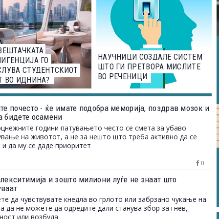
ВЕШТАЧКАТА
НАУЧНИЦИ СОЗДАЛЕ СИСТЕМ
ИГЕНЦИЈА ГО
ШТО ГИ ПРЕТВОРА МИСЛИТЕ
СЛУВА СТУДЕНТСКИОТ
ВО РЕЧЕНИЦИ
Т ВО ИДНИНА?
те почесто - ќе имате подобра меморија, поздрав мозок и
а бидете осамени
цнежните години патувањето често се смета за убаво
вање на животот, а не за нешто што треба активно да се
 и да му се даде приоритет
0
алекситимија и зошто милиони луѓе не знаат што
уваат
те да чувствувате кнедла во грлото или забрзано чукање на
 а да не можете да одредите дали станува збор за гнев,
ност или возбуда