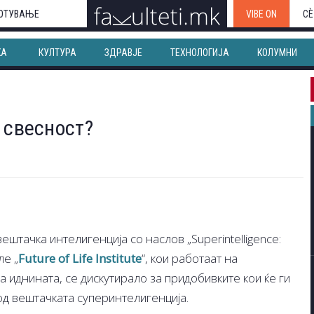
ОТУВАЊЕ
VIBE ON
СЀ
КА
КУЛТУРА
ЗДРАВЈЕ
ТЕХНОЛОГИЈА
КОЛУМНИ
 свесност?
тачка интелигенција со наслов „Superintelligence:
ле „
Future of Life Institute
“, кои работаат на
 иднината, се дискутирало за придобивките кои ќе ги
од вештачката суперинтелигенција.