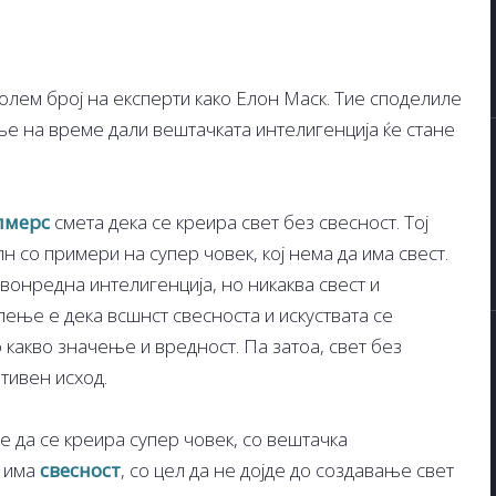
олем број на експерти како Елон Маск. Тие споделиле
е на време дали вештачката интелигенција ќе стане
лмерс
смета дека се креира свет без свесност. Тој
н со примери на супер човек, кој нема да има свест.
вонредна интелигенција, но никаква свест и
лење е дека всшнст свесноста и искуствата се
 какво значење и вредност. Па затоа, свет без
тивен исход.
е да се креира супер човек, со вештачка
 има
свесност
, со цел да не дојде до создавање свет