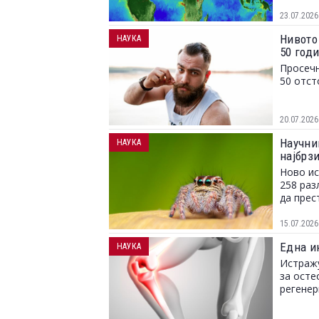
23.07.2026
Нивото
НАУКА
50 год
Просечн
50 отст
20.07.2026
Научни
НАУКА
најбрз
Ново ис
258 раз
да прес
15.07.2026
Една и
НАУКА
Истражу
за осте
регенер