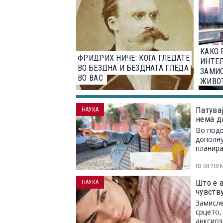
КАКО 
ФРИДРИХ НИЧЕ: КОГА ГЛЕДАТЕ
ИНТЕЛ
ВО БЕЗДНА И БЕЗДНАТА ГЛЕДА
ЗАМИ
ВО ВАС
ЖИВО
Патувај
НАУКА
нема д
Во подо
дополну
планира
03.08.2026
Што е 
НАУКА
чувств
Замисле
срцето,
анксиоз