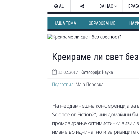
AL
ЗА НАС
ВРАБ
НАША ТЕМА
ОБРАЗОВАНИЕ
НАУ
Креираме ли свет без
Категорија: Наука
13.02.2017
Подготвил:
Маја Пероска
На неодамнешна конференција за веш
Science or Fiction?“, чии домаќини би
промовирање оптимистички визии за
имаме во иднина, но и за ризиците 