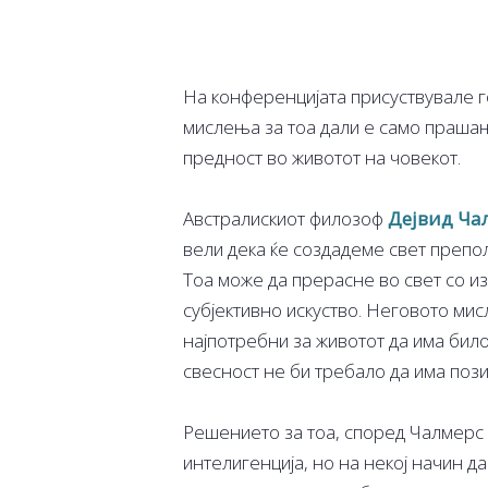
На конференцијата присуствувале г
мислења за тоа дали е само прашањ
предност во животот на човекот.
Австралискиот филозоф
Дејвид Ча
вели дека ќе создадеме свет препол
Тоа може да прерасне во свет со из
субјективно искуство. Неговото мис
најпотребни за животот да има било
свесност не би требало да има пози
Решението за тоа, според Чалмерс 
интелигенција, но на некој начин да