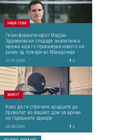
НАША ТЕМА
Геоинформатичарот Марјан
Здравковски создаде аналитичка
мрежа која го прикажува нивото на
ризик од пожари во Македонија
31.07.2026
0
ЖИВОТ
Како да ги спречите крадците да
провалат во вашиот дом за време
на годишните одмори
02.08.2026
0