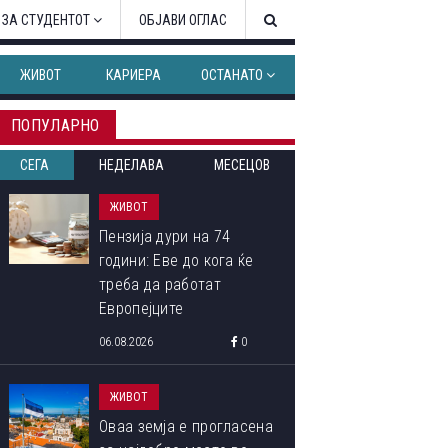
 ЗА СТУДЕНТОТ
ОБЈАВИ ОГЛАС
ЖИВОТ
КАРИЕРА
ОСТАНАТО
ПОПУЛАРНО
СЕГА
НЕДЕЛАВА
МЕСЕЦОВ
ЖИВОТ
Пензија дури на 74
години: Еве до кога ќе
треба да работат
Европејците
06.08.2026
0
ЖИВОТ
Оваа земја е прогласена