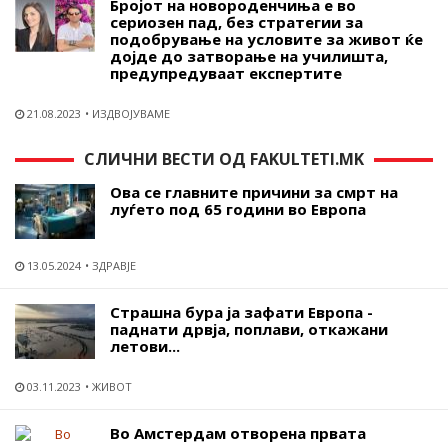
Бројот на новороденчиња е во
сериозен пад, без стратегии за
подобрување на условите за живот ќе
дојде до затворање на училишта,
предупредуваат експертите
21.08.2023
ИЗДВОЈУВАМЕ
СЛИЧНИ ВЕСТИ ОД FAKULTETI.MK
Ова се главните причини за смрт на
луѓето под 65 години во Европа
13.05.2024
ЗДРАВЈЕ
Страшна бура ја зафати Европа -
паднати дрвја, поплави, откажани
летови...
03.11.2023
ЖИВОТ
Во Амстердам отворена првата