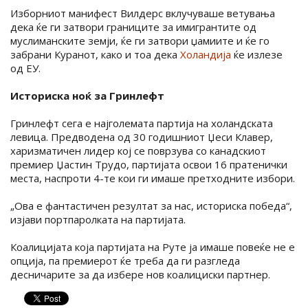
Изборниот манифест Вилдерс вклучуваше ветувања
дека ќе ги затвори границите за имигрантите од
муслиманските земји, ќе ги затвори џамиите и ќе го
забрани Куранот, како и тоа дека
Холандија
ќе излезе
од ЕУ.
Историска ноќ за Гринлефт
Гринлефт сега е најголемата партија на холандската
левица. Предводена од 30 годишниот Џеси Клавер,
харизматичен лидер кој се поврзува со канадскиот
премиер Џастин Трудо, партијата освои 16 пратенички
места, наспроти 4-те кои ги имаше претходните избори.
„Ова е фантастичен резултат за нас, историска победа“,
изјави портпаролката на партијата.
Коалицијата која партијата на Руте ја имаше повеќе не е
опција, па премиерот ќе треба да ги разгледа
десничарите за да избере нов коалициски партнер.