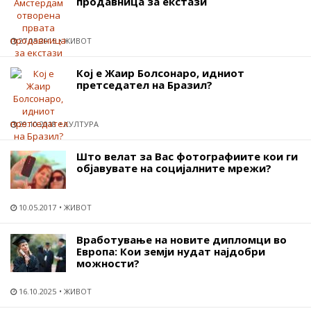
продавница за екстази
27.05.2015
ЖИВОТ
Кој е Жаир Болсонаро, идниот
претседател на Бразил?
29.10.2018
КУЛТУРА
Што велат за Вас фотографиите кои ги
објавувате на социјалните мрежи?
10.05.2017
ЖИВОТ
Вработување на новите дипломци во
Европа: Кои земји нудат најдобри
можности?
16.10.2025
ЖИВОТ