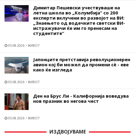
Димитар Пешевски учествуваше на
летна школа во „Колумбија“ со 200
експерти вклучени во развојот на ВИ:
„Знаењето од водечките светски ВИ-
истражувачи ќе им го пренесам на
студентите“
05.08.2026
ЖИВОТ
Јапонците претставија револуционерен
авион кој би можел да промени сѐ - еве
како ќе изгледа
05.08.2026
ЖИВОТ
Ден на Брус Ли - Калифорнија воведува
нов празник во негова чест
05.08.2026
ЖИВОТ
ИЗДВОЈУВАМЕ