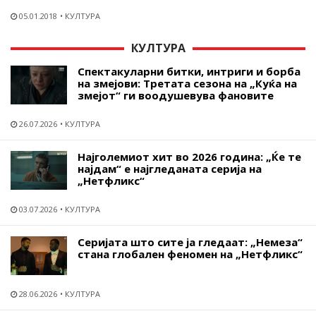
05.01.2018
КУЛТУРА
КУЛТУРА
Спектакуларни битки, интриги и борба
на змејови: Третата сезона на „Куќа на
змејот“ ги воодушевува фановите
26.07.2026
КУЛТУРА
Најголемиот хит во 2026 година: „Ќе те
најдам“ е најгледаната серија на
„Нетфликс“
03.07.2026
КУЛТУРА
Серијата што сите ја гледаат: „Немеза“
стана глобален феномен на „Нетфликс“
28.06.2026
КУЛТУРА