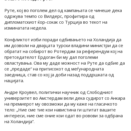
Руте, кој во поголем дел од кампањата се чинеше дека
одржува темпо со Вилдерс, профитира од
дипломатскиот ќор-сокак со Турција во текот на
изминатата недела.
Конфликтот изби поради одбивањето на Холандија да
им дозволи на двајцата турски владини министри да се
обратат на собирот во Ротердам за референдум кој на
претседателот Ердоган би му дал поголеми
овластувања. Ова му даде можност на Руте да одбие да
се „предаде“ на притисокот од меѓународната
заедница, став со кој ја доби назад поддршката од
нацијата.
Андре Кроувел, политички научник од Слободниот
универзитет во Амстердам вели дека судирот со Анкара
на премиерот му овозможи да му каже на гласачкото
тело: „Ние сме тие кои навистина ги штитат вашите
интереси, ние сме оние кои одат во ровови за одбрана
на Холандија“.