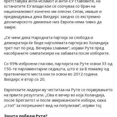
претставува анти-исламот и анти-ЕУ ставовите, на
останатите ЕУ влади кои се соочуваа со бран на
национализмот конечно им олесни. Сепак, имаше и
предвидувања дека Вилдерс заедно со екстремно
десничарското движење низ Европа нема тивко да
замре.
„Се чини дека Народната партија за слобода и
демократија ќе биде најголемата партија во Холандија
трет пат по ред. Вечерва славиме“, изјави Руте пред
насобраните симпатизери на забавата после изборите.
Со 95% изброени гласови, партијата на Руте освои 33 од
150-те парламентарни седишта, што е за 8 помалку од
пратеничките места кои ги освои во 2012 година.
Вилдерс е втор со 20.
Европските лидери му честитаа на Руте со појавувањето
на првите резултати. „Ова е вечер во која Холандија,
после Брегзитот и после американските избори, кажа
„стоп“ за погрешниот вид на популизам“, изјави тој.
Зошто победи Руте?