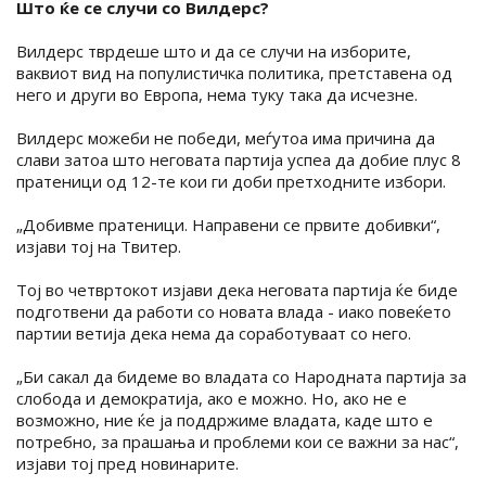
Што ќе се случи со Вилдерс?
Вилдерс тврдеше што и да се случи на изборите,
ваквиот вид на популистичка политика, претставена од
него и други во Европа, нема туку така да исчезне.
Вилдерс можеби не победи, меѓутоа има причина да
слави затоа што неговата партија успеа да добие плус 8
пратеници од 12-те кои ги доби претходните избори.
„Добивме пратеници. Направени се првите добивки“,
изјави тој на Твитер.
Тој во четвртокот изјави дека неговата партија ќе биде
подготвени да работи со новата влада - иако повеќето
партии ветија дека нема да соработуваат со него.
„Би сакал да бидеме во владата со Народната партија за
слобода и демократија, ако е можно. Но, ако не е
возможно, ние ќе ја поддржиме владата, каде што е
потребно, за прашања и проблеми кои се важни за нас“,
изјави тој пред новинарите.