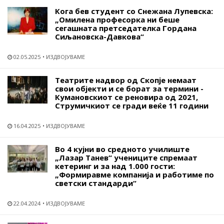
Кога бев студент со Снежана Лупевска:
„Омилена професорка ни беше
сегашната претседателка Гордана
Сиљановска-Давкова“
02.05.2025
ИЗДВОЈУВАМЕ
Театрите надвор од Скопје немаат
свои објекти и се борат за термини -
Кумановскиот се реновира од 2021,
Струмичкиот се гради веќе 11 години
16.04.2025
ИЗДВОЈУВАМЕ
Во 4 кујни во средното училиште
„Лазар Танев“ учениците спремаат
кетеринг и за над 1.000 гости:
„Формиравме компанија и работиме по
светски стандарди“
22.04.2024
ИЗДВОЈУВАМЕ