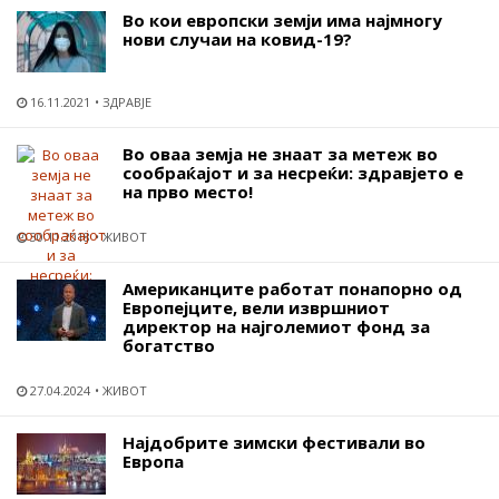
Во кои европски земји има најмногу
нови случаи на ковид-19?
16.11.2021
ЗДРАВЈЕ
Во оваа земја не знаат за метеж во
сообраќајот и за несреќи: здравјето е
на прво место!
30.11.2018
ЖИВОТ
Американците работат понапорно од
Европејците, вели извршниот
директор на најголемиот фонд за
богатство
27.04.2024
ЖИВОТ
Најдобрите зимски фестивали во
Европа