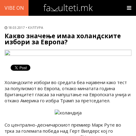
VIBE ON
18.03.2017
КУЛТУРА
Какво значење имаа холандските
избори за Европа?
Холандските избори во средата беа најавени како тест
за популизмот во Европа, откако минатата година
Британцитет гласаа за напуштање на Европската унија и
откако Америка го избра Трамп за претседател.
Со централно-десничарскиот премиер Марк Руте во
трка за големата победа над Герт Вилдерс кој го