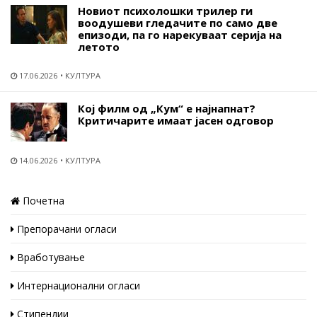
Новиот психолошки трилер ги
воодушеви гледачите по само две
епизоди, па го нарекуваат серија на
летото
17.06.2026
КУЛТУРА
Кој филм од „Кум“ е најнапнат?
Критичарите имаат јасен одговор
14.06.2026
КУЛТУРА
Почетна
Препорачани огласи
Вработување
Интернационални огласи
Стипендии