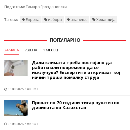
Подготвил:
Тамара Гроздановски
Тагови:
Европа
избори
значење
Холандија
ПОПУЛАРНО
24 ЧАСА
7 ДЕНА
1 МЕСЕЦ
Дали климата треба постојано да
работи или повремено да се
исклучува? Експертите откриваат кој
начин троши помалку струја
05.08.2026
ЖИВОТ
Првпат по 70 години тигар пуштен во
дивината во Казахстан
05.08.2026
ЖИВОТ