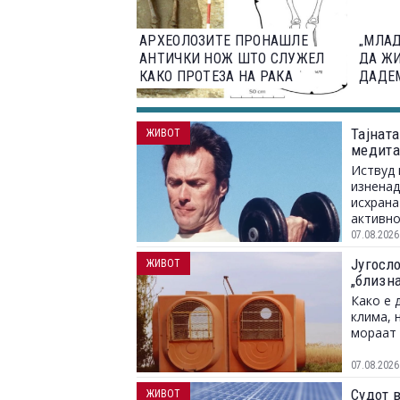
АРХЕОЛОЗИТЕ ПРОНАШЛЕ
„МЛАД
АНТИЧКИ НОЖ ШТО СЛУЖЕЛ
ДА ЖИ
КАКО ПРОТЕЗА НА РАКА
ДАДЕМ
Тајната
ЖИВОТ
медита
Иствуд 
изненад
исхрана
активно
07.08.2026
Југосл
ЖИВОТ
„близн
Како е 
клима, 
мораат 
07.08.2026
Судот 
ЖИВОТ