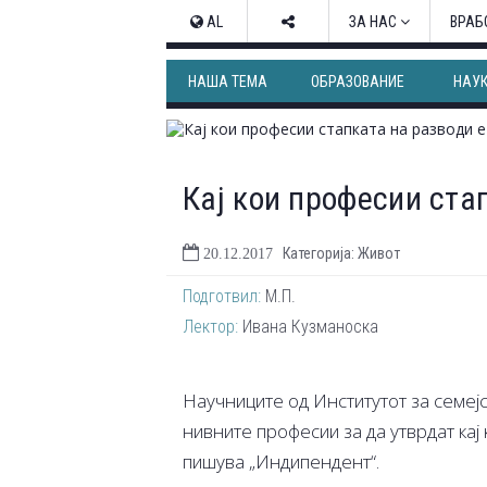
AL
ЗА НАС
ВРАБ
НАША ТЕМА
ОБРАЗОВАНИЕ
НАУ
Кај кои професии ста
Категорија: Живот
20.12.2017
Подготвил:
М.П.
Лектор:
Ивана Кузманоска
Научниците од Институтот за семеј
нивните професии за да утврдат кај
пишува „Индипендент“.