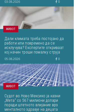
03.08.2026
0
ЖИВОТ
Дали климата треба постојано да
работи или повремено да се
исклучува? Експертите откриваат
кој начин троши помалку струја
05.08.2026
0
ЖИВОТ
Судот во Ново Мексико ја казни
„Мета“ со 567 милиони долари
поради штетното влијание врз
менталното здравје на децата