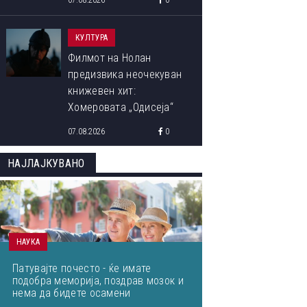
07.08.2026
0
КУЛТУРА
Филмот на Нолан
предизвика неочекуван
книжевен хит:
Хомеровата „Одисеја“
повторно ги освојува
07.08.2026
0
читателите
НАЈЛАЈКУВАНО
НАУКА
Патувајте почесто - ќе имате
подобра меморија, поздрав мозок и
нема да бидете осамени