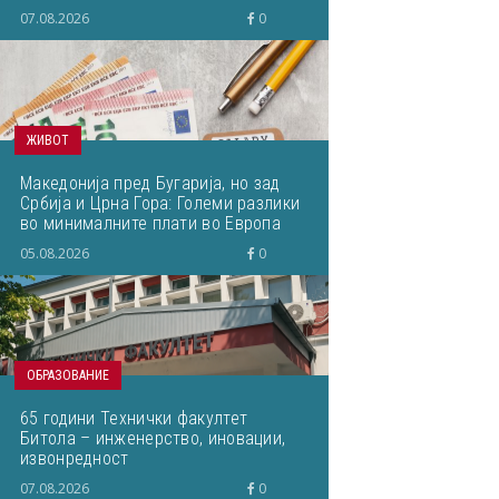
07.08.2026
0
ЖИВОТ
Македонија пред Бугарија, но зад
Србија и Црна Гора: Големи разлики
во минималните плати во Европа
05.08.2026
0
ОБРАЗОВАНИЕ
65 години Технички факултет
Битола – инженерство, иновации,
извонредност
07.08.2026
0