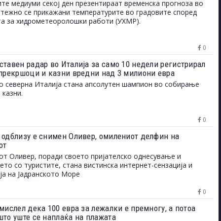
ите медиуми секој ден презентираат временска прогноза во
етежно се прикажани температурите во градовите според
а за хидрометеоролошки работи (УХМР).
0
ставен радар во Италија за само 10 недели регистрирал
 прекршоци и казни вредни над 3 милиони евра
о северна Италија стана апсолутен шампион во собирање
 казни.
0
 одблизу е снимен Оливер, омилениот делфин на
от
т Оливер, поради своето пријателско однесување и
то со туристите, стана вистинска интернет-сензација и
ја на Јадранското Море
0
мислел дека 100 евра за лежалки е премногу, а потоа
што уште се наплаќа на плажата