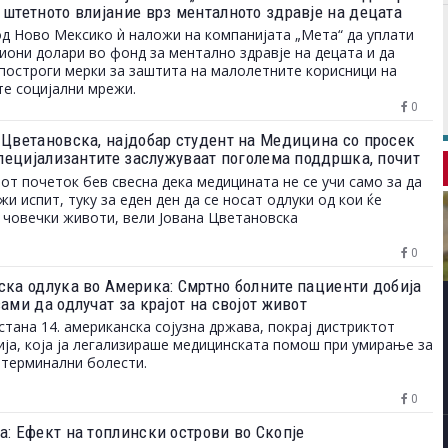
 штетното влијание врз менталното здравје на децата
од Ново Мексико ѝ наложи на компанијата „Мета“ да уплати
иони долари во фонд за ментално здравје на децата и да
построги мерки за заштита на малолетните корисници на
те социјални мрежи.
0
 Цветановска, најдобар студент на Медицина со просек
„Специјализантите заслужуваат поголема поддршка, почит
ости за професионален развој“
от почеток бев свесна дека медицината не се учи само за да
жи испит, туку за еден ден да се носат одлуки од кои ќе
 човечки животи, вели Јована Цветановска
0
ска одлука во Америка: Смртно болните пациенти добија
ами да одлучат за крајот на својот живот
стана 14. американска сојузна држава, покрај дистриктот
ја, која ја легализираше медицинската помош при умирање за
 терминални болести.
0
а: Ефект на топлински острови во Скопје