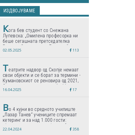
ИЗДВОЈУВАМЕ
К
ога бев студент со Снежана
Лупевска: „Омилена професорка ни
беше сегашната претседателка
Гордана Сиљановска-Давкова“
02.05.2025
113
Т
еатрите надвор од Скопје немаат
свои објекти и се борат за термини -
Кумановскиот се реновира од 2021,
Струмичкиот се гради веќе 11 години
16.04.2025
17
В
о 4 кујни во средното училиште
„Лазар Танев“ учениците спремаат
кетеринг и за над 1.000 гости:
„Формиравме компанија и работиме
22.04.2024
358
по светски стандарди“