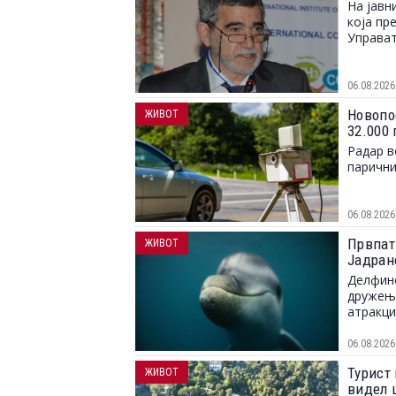
На јавн
која пр
Управат
06.08.2026
Новопо
ЖИВОТ
32.000
Радар в
парични
06.08.2026
Првпат
ЖИВОТ
Јадран
Делфино
дружење
атракци
06.08.2026
Турист 
ЖИВОТ
видел 