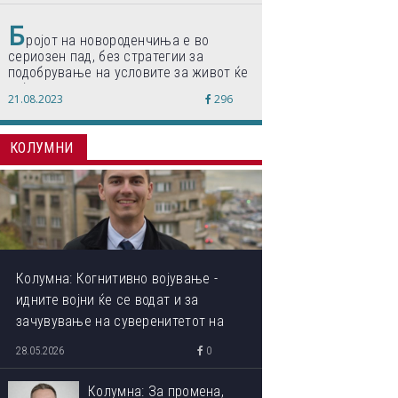
Б
ројот на новороденчиња е во
сериозен пад, без стратегии за
подобрување на условите за живот ќе
дојде до затворање на училишта,
21.08.2023
296
предупредуваат експертите
КОЛУМНИ
Колумна: Когнитивно војување -
идните војни ќе се водат и за
зачувување на суверенитетот на
сопствениот ум
28.05.2026
0
Колумна: За промена,