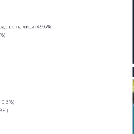
дство на жици (49,6%)
2%)
19,6%)
,8%)