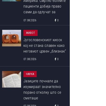
Америка: Смртно болните
пациенти добија право
сами да одлучат за
крајот на својот живот
07.08.2026
0
ЖИВОТ
Југословенскиот киоск
кој не стана славен како
неговиот црвен „близнак“
07.08.2026
0
НАУКА
Јазиците почнале да
изумираат значително
порано отколку што се
сметаше