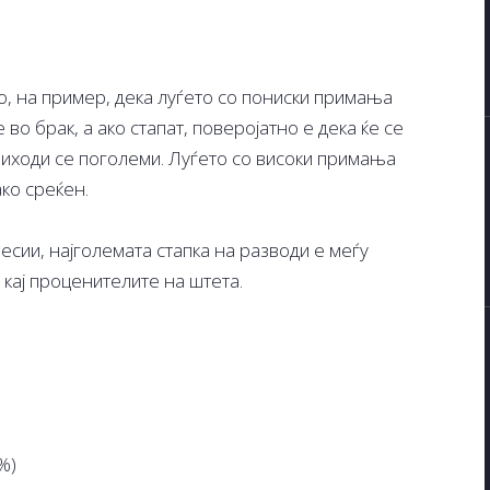
о, на пример, дека луѓето со пониски примања
во брак, а ако стапат, поверојатно е дека ќе се
риходи се поголеми. Луѓето со високи примања
ако среќен.
сии, најголемата стапка на разводи е меѓу
 кај проценителите на штета.
%)