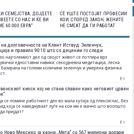
И СЕМЕЈСТВА, ДОЈДЕТЕ
СЀ УШТЕ ПОСТОЈАТ ПРОФЕСИИ
ВЕЕТЕ СО НАС И ЌЕ ВИ
КОИ, СПОРЕД ЗАКОН, ЖЕНИТЕ
Е 60.000 ЕВРА“
НЕ СМЕАТ ДА ГИ РАБОТАТ
 на долговечноста на Клинт Иствуд: Зеленчук,
ција и правило 90:10 што со децении го следи
во најголемиот дел од својот живот се потпира врз
увачки едноставни навики: секојдневна медитација, лесна
 базирана на големи количини зеленчук и умерена физичка
ст.
0
овенскиот киоск кој не стана славен како неговиот црвен
ак“
да се помине работниот ден во мала кутија од плексиглас, без
над која се наведнуваат луѓе на кои им е мачно што воопшто
да пријдат?
0
во Ново Мексико ја казни „Мета“ со 567 милиони долари