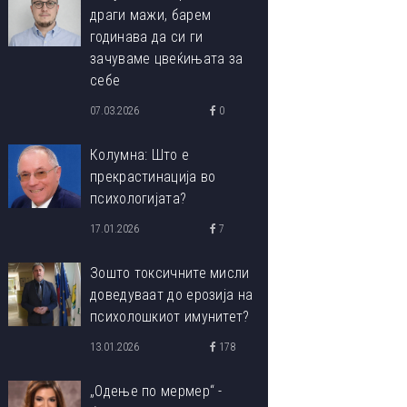
драги мажи, барем
годинава да си ги
зачуваме цвеќињата за
себе
07.03.2026
0
Колумна: Што е
прекрастинација во
психологијата?
17.01.2026
7
Зошто токсичните мисли
доведуваат до ерозија на
психолошкиот имунитет?
13.01.2026
178
„Одење по мермер“ -