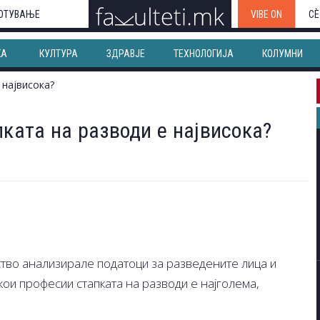
ОТУВАЊЕ
VIBE ON
СЀ
КА
КУЛТУРА
ЗДРАВЈЕ
ТЕХНОЛОГИЈА
КОЛУМНИ
пката на разводи е највисока?
ство анализирале податоци за разведените лица и
 кои професии стапката на разводи е најголема,