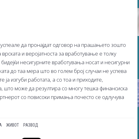
 успеале да пронајдат одговор на прашањето зошто
 врската и веројатноста за вработување е толку
а бидејќи несигурните вработувања носат и несигурни
ската до таа мера што во голем број случаи не успева
 ја изгуби работата, а со тоа и приходите,
а, што може да резултира со многу тешка финансиска
партнерот со повисоки примања почесто се одлучува
А
ЖИВОТ
РАЗВОД