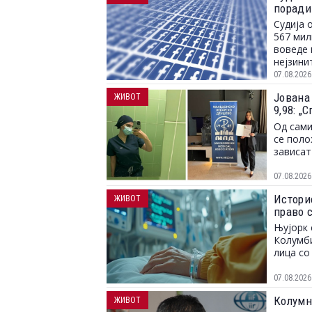
поради
Судија 
567 мил
воведе 
нејзини
07.08.2026
Јована
ЖИВОТ
9,98: 
и можн
Од сами
се поло
зависат
07.08.2026
Истори
ЖИВОТ
право с
Њујорк 
Колумби
лица со
07.08.2026
Колумн
ЖИВОТ