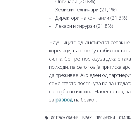
- Оптичари (20,8%)
- Хемиски техничари (21,1%)
- Директори на компании (21,3%)
- Лекари и хирурзи (21,8%)
Научниците од Институтот сепак не
корелацијата помеѓу стабилноста на
силна. Се претпоставува дека е так
приходи, па сето тоа ја притиска вр
да преживее. Ако еден од партнерите
семејството посегнува по заштедат
состојба во иднина. Наместо тоа, 
за
развод
на бракот.
ИСТРАЖУВАЊЕ
БРАК
ПРОФЕСИИ
СТАПК