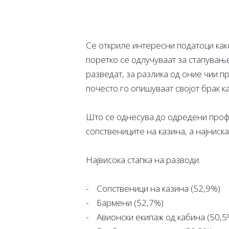
Се откриле интересни податоци как
поретко се одлучуваат за стапување 
разведат, за разлика од оние чии п
почесто го опишуваат својот брак к
Што се однесува до одредени профе
сопствениците на казина, а најниска
Највисока стапка на разводи:
- Сопственици на казина (52,9%)
- Бармени (52,7%)
- Авионски екипаж од кабина (50,5