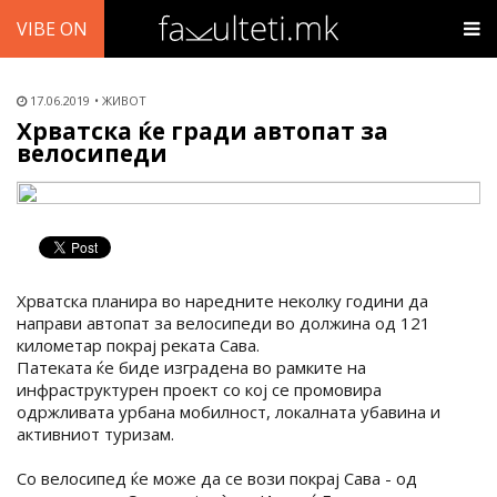
VIBE ON
17.06.2019
ЖИВОТ
Хрватска ќе гради автопат за
велосипеди
Хрватска планира во наредните неколку години да
направи автопат за велосипеди во должина од 121
километар покрај реката Сава.
Патеката ќе биде изградена во рамките на
инфраструктурен проект со кој се промовира
одржливата урбана мобилност, локалната убавина и
активниот туризам.
Со велосипед ќе може да се вози покрај Сава - од