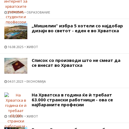
26.04.2015
ОБРАЗОВАНИЕ
„Мишелин“ избра 5 хотели со најдобар
дизајн во светот - еден е во Хрватска
16.08.2025
ЖИВОТ
Список со производи што не смеат да
се внесат во Хрватска
04.01.2023
ЕКОНОМИЈА
На Хрватска в година ќе ѝ требаат
63.000 странски работници - ова се
најбараните професии
18.12.2018
ЖИВОТ