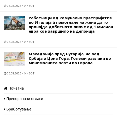
06.08.2026
ЖИВОТ
Работници од комунално претпријатие
во Италија ѝ помогнале на жена да го
пронајде добитното ливче од 1 милион
евра кое завршило на депонија
05.08.2026
ЖИВОТ
Македонија пред Бугарија, но зад
Србија и Црна Гора: Големи разлики во
минималните плати во Европа
05.08.2026
ЖИВОТ
Почетна
Препорачани огласи
Вработување