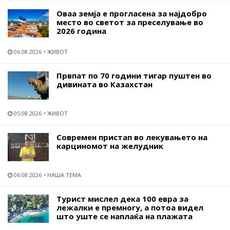
Оваа земја е прогласена за најдобро
место во светот за преселување во
2026 година
06.08.2026
ЖИВОТ
Првпат по 70 години тигар пуштен во
дивината во Казахстан
05.08.2026
ЖИВОТ
Современ пристап во лекувањето на
карциномот на желудник
06.08.2026
НАША ТЕМА
Турист мислел дека 100 евра за
лежалки е премногу, а потоа видел
што уште се наплаќа на плажата