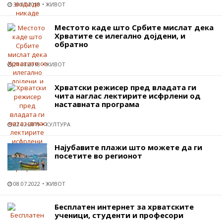
30.07.2018
ЖИВОТ
Местото каде што Србите мислат дека
Хрватите се илегално дојдени, и
обратно
21.08.2018
ЖИВОТ
Хрватски режисер пред владата ги
чита наглас лектирите исфрлени од
наставната програма
22.02.2019
КУЛТУРА
Најубавите плажи што можете да ги
посетите во регионот
08.07.2022
ЖИВОТ
Бесплатен интернет за хрватските
ученици, студенти и професори