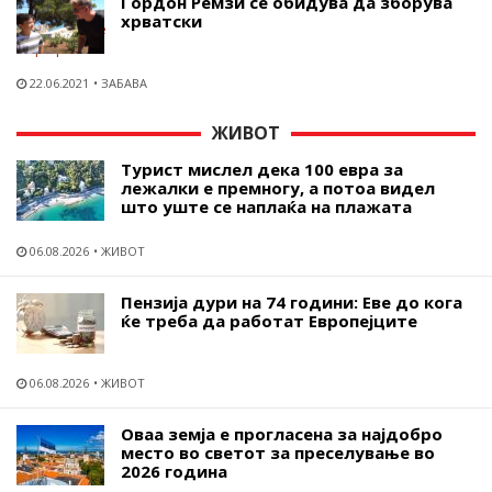
Гордон Ремзи се обидува да зборува
хрватски
22.06.2021
ЗАБАВА
ЖИВОТ
Турист мислел дека 100 евра за
лежалки е премногу, а потоа видел
што уште се наплаќа на плажата
06.08.2026
ЖИВОТ
Пензија дури на 74 години: Еве до кога
ќе треба да работат Европејците
06.08.2026
ЖИВОТ
Оваа земја е прогласена за најдобро
место во светот за преселување во
2026 година