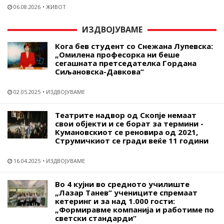
06.08.2026
ЖИВОТ
ИЗДВОЈУВАМЕ
Кога бев студент со Снежана Лупевска:
„Омилена професорка ни беше
сегашната претседателка Гордана
Сиљановска-Давкова“
02.05.2025
ИЗДВОЈУВАМЕ
Театрите надвор од Скопје немаат
свои објекти и се борат за термини -
Кумановскиот се реновира од 2021,
Струмичкиот се гради веќе 11 години
16.04.2025
ИЗДВОЈУВАМЕ
Во 4 кујни во средното училиште
„Лазар Танев“ учениците спремаат
кетеринг и за над 1.000 гости:
„Формиравме компанија и работиме по
светски стандарди“