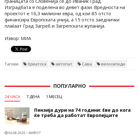
границата со Словенија сè до Иваниќ Град.
Изградбата е поделена во девет фази. Вредноста на
проектот е 16,3 милиони евра, од кои 85 отсто
финансира Европската унија, а 15 отсто заеднички
плаќаат Град Загреб и Загрепската жупанија.
Извор: МИА
Тагови:
Хрватска
автопат
Сава
велосипеди
ПОПУЛАРНО
24 ЧАСА
7 ДЕНА
1 МЕСЕЦ
Пензија дури на 74 години: Еве до кога
ќе треба да работат Европејците
06.08.2026
ЖИВОТ