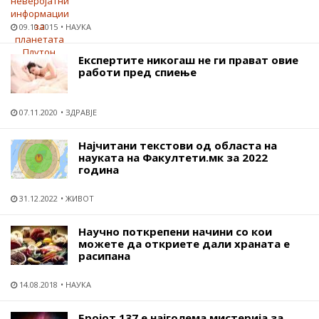
09.10.2015
НАУКА
Експертите никогаш не ги прават овие
работи пред спиење
07.11.2020
ЗДРАВЈЕ
Најчитани текстови од областа на
науката на Факултети.мк за 2022
година
31.12.2022
ЖИВОТ
Научно поткрепени начини со кои
можете да откриете дали храната е
расипана
14.08.2018
НАУКА
Бројот 137 е најголема мистерија за