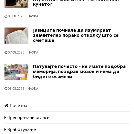
кучето?
08.08.2026
НАУКА
Јазиците почнале да изумираат
значително порано отколку што се
сметаше
07.08.2026
НАУКА
Патувајте почесто - ќе имате подобра
меморија, поздрав мозок и нема да
бидете осамени
03.08.2026
НАУКА
Почетна
Препорачани огласи
Вработување