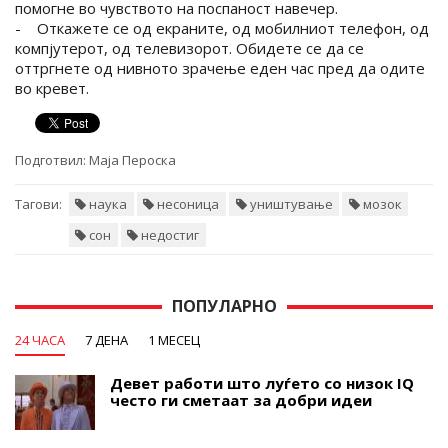
помогне во чувството на поспаност навечер.
- Откажете се од екраните, од мобилниот телефон, од
компјутерот, од телевизорот. Обидете се да се
оттргнете од нивното зрачење еден час пред да одите
во кревет.
Подготвил:
Маја Пероска
Тагови:
наука
несоница
уништување
мозок
сон
недостиг
ПОПУЛАРНО
24 ЧАСА
7 ДЕНА
1 МЕСЕЦ
Девет работи што луѓето со низок IQ
често ги сметаат за добри идеи