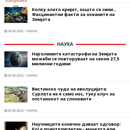
Колку злато кријат, зошто се сини...
Фасцинантни факти за океаните на
Земјата
28.08.2020
НАУКА
НАУКА
Најголемите катастрофи на Земјата
можеби се повторуваат на секои 27,5
милиони години
08.08.2026
НАУКА
Вистинско чудо на еволуцијата:
Сурлата не е само нос, туку клуч за
опстанокот на слоновите
08.08.2026
НАУКА
Научниците конечно даваат одговор:
Кој е поинтелигентен - мачката или