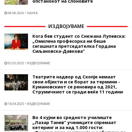
опстанокот на слоновите
08.08.2026
НАУКА
ИЗДВОЈУВАМЕ
Кога бев студент со Снежана Лупевска:
„Омилена професорка ни беше
сегашната претседателка Гордана
Сиљановска-Давкова“
02.05.2025
ИЗДВОЈУВАМЕ
Театрите надвор од Скопје немаат
свои објекти и се борат за термини -
Кумановскиот се реновира од 2021,
Струмичкиот се гради веќе 11 години
16.04.2025
ИЗДВОЈУВАМЕ
Во 4 кујни во средното училиште
„Лазар Танев“ учениците спремаат
кетеринг и за над 1.000 гости: