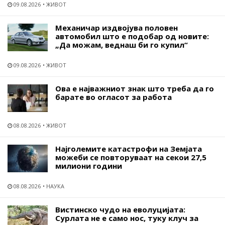
09.08.2026
ЖИВОТ
Механичар издвојува половен
автомобил што е подобар од новите:
„Да можам, веднаш би го купил“
09.08.2026
ЖИВОТ
Ова е најважниот знак што треба да го
барате во огласот за работа
08.08.2026
ЖИВОТ
Најголемите катастрофи на Земјата
можеби се повторуваат на секои 27,5
милиони години
08.08.2026
НАУКА
Вистинско чудо на еволуцијата:
Сурлата не е само нос, туку клуч за