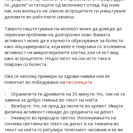
ги „јаделе“ остатоците од мозочниот отпад. Кај оние
пак, кои воопшто не спиеле астроцитите ги уништувале
деловите во работните синапси.
Таквото наштетување на мозокот може да доведе до
сериозни проблеми на долгорочен план. Ваквата
активност може да е клучното објаснување за болести
како Алцхајмеровата, која веќе е поврзана со зголемена
активност на микроглијалните клетки, кои се ист вид
како астроцитите. Недостигот на сон исто така е
поврзан со болеста.
Ова се неколку примери за здрави навики кои ќе
помогнат во победување на
несоницата
:
- Ограничете ги дремките на 30 минути. Но, тие не се
замена за добро спиење во текот на ноќта.
- Вежбајте. Но, не пред да легнете во кревет. Имајте
физичка активност некаде до средината на денот.
- Уживајте во природно светло. Изложувањето на
сончева светлина во текот на денот и на темнина во
текот на ноќта го регулира телесниот часовник и ќе ви