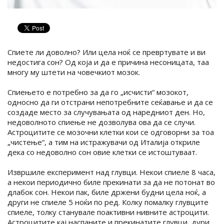
Спиете ли доволно? Или цела ноќ се превртувате и ви
недостига сон? Од која и да е причина несоницата, таа
многу му штети на човечкиот мозок.
Спиењето е потребно за да го „исчисти“ мозокот,
односно да ги отстрани непотребните сеќавање и да се
создаде место за случувањата од наредниот ден. Но,
недоволното спиење не дозволува ова да се случи.
Астроцитите се мозочни клетки кои се одговорни за тоа
„чистење“, а тим на истражувачи од Италија откриле
дека со недоволно сон овие клетки се истоштуваат.
Извршиле експеримент над глувци. Некои спиеле 8 часа,
а некои периодично биле прекинати за да не потонат во
длабок сон. Некои пак, биле држени будни цела ноќ, а
други не спиеле 5 ноќи по ред. Колку помалку глувците
спиеле, толку станувале поактивни нивните астроцити.
Астроцитите кај наспаните и прекинатите глувци, дури