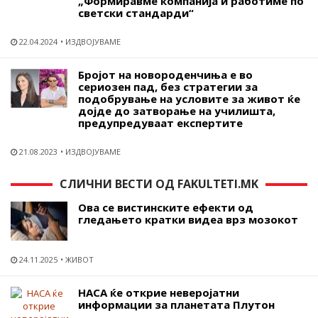
„Формиравме компанија и работиме по
светски стандарди“
22.04.2024
ИЗДВОЈУВАМЕ
Бројот на новороденчиња е во
сериозен пад, без стратегии за
подобрување на условите за живот ќе
дојде до затворање на училишта,
предупредуваат експертите
21.08.2023
ИЗДВОЈУВАМЕ
СЛИЧНИ ВЕСТИ ОД FAKULTETI.MK
Ова се вистинските ефекти од
гледањето кратки видеа врз мозокот
24.11.2025
ЖИВОТ
НАСА ќе открие неверојатни
информации за планетата Плутон