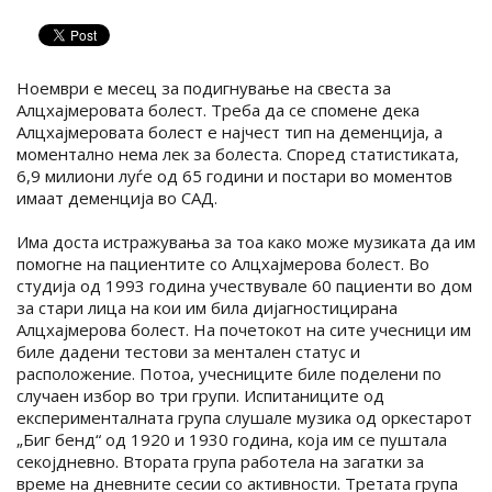
Ноември е месец за подигнување на свеста за
Алцхајмеровата болест. Треба да се спомене дека
Алцхајмеровата болест е најчест тип на деменција, а
моментално нема лек за болеста. Според статистиката,
6,9 милиони луѓе од 65 години и постари во моментов
имаат деменција во САД.
Има доста истражувања за тоа како може музиката да им
помогне на пациентите со Алцхајмерова болест. Во
студија од 1993 година учествувале 60 пациенти во дом
за стари лица на кои им била дијагностицирана
Алцхајмерова болест. На почетокот на сите учесници им
биле дадени тестови за ментален статус и
расположение. Потоа, учесниците биле поделени по
случаен избор во три групи. Испитаниците од
експерименталната група слушале музика од оркестарот
„Биг бенд“ од 1920 и 1930 година, која им се пуштала
секојдневно. Втората група работела на загатки за
време на дневните сесии со активности. Третата група