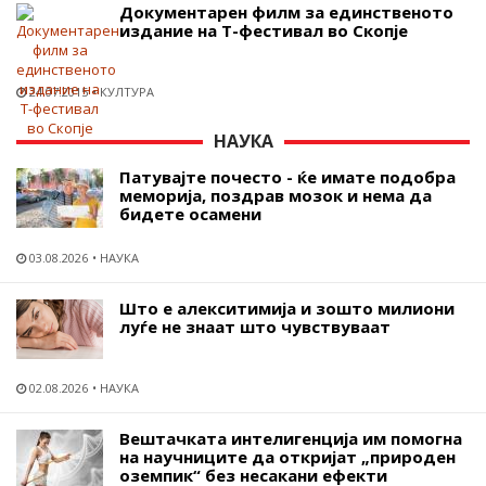
Документарен филм за единственото
издание на Т-фестивал во Скопје
24.07.2015
КУЛТУРА
НАУКА
Патувајте почесто - ќе имате подобра
меморија, поздрав мозок и нема да
бидете осамени
03.08.2026
НАУКА
Што е алекситимија и зошто милиони
луѓе не знаат што чувствуваат
02.08.2026
НАУКА
Вештачката интелигенција им помогна
на научниците да откријат „природен
оземпик“ без несакани ефекти