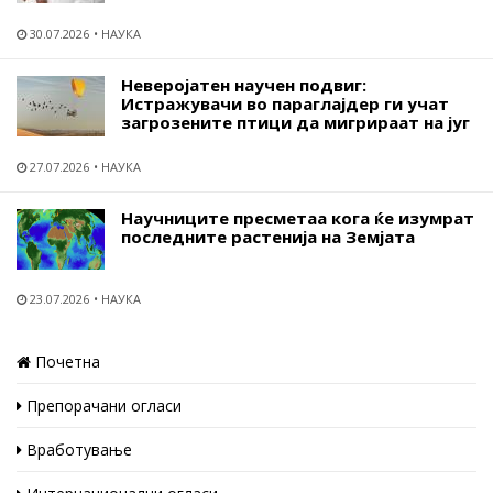
30.07.2026
НАУКА
Неверојатен научен подвиг:
Истражувачи во параглајдер ги учат
загрозените птици да мигрираат на југ
27.07.2026
НАУКА
Научниците пресметаа кога ќе изумрат
последните растенија на Земјата
23.07.2026
НАУКА
Почетна
Препорачани огласи
Вработување