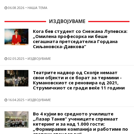
06.08.2026
НАША ТЕМА
ИЗДВОЈУВАМЕ
Кога бев студент со Снежана Лупевска:
„Омилена професорка ни беше
сегашната претседателка Гордана
Сиљановска-Давкова“
02.05.2025
ИЗДВОЈУВАМЕ
Театрите надвор од Скопје немаат
свои објекти и се борат за термини -
Кумановскиот се реновира од 2021,
Струмичкиот се гради веќе 11 години
16.04.2025
ИЗДВОЈУВАМЕ
Во 4 кујни во средното училиште
„Лазар Танев“ учениците спремаат
кетеринг и за над 1.000 гости:
„Формиравме компанија и работиме по
светски стандарди“