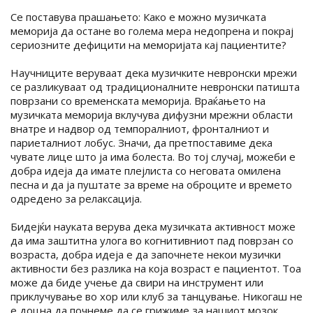
Се поставува прашањето: Како е можно музичката
меморија да остане во голема мера недопрена и покрај
сериозните дефицити на меморијата кај пациентите?
Научниците веруваат дека музичките невронски мрежи
се разликуваат од традиционалните невронски патишта
поврзани со временската меморија. Враќањето на
музичката меморија вклучува дифузни мрежни области
внатре и надвор од темпоралниот, фронталниот и
париеталниот лобус. Значи, да претпоставиме дека
чувате лице што ја има болеста. Во тој случај, можеби е
добра идеја да имате плејлиста со неговата омилена
песна и да ја пуштате за време на оброците и времето
одредено за релаксација.
Бидејќи науката верува дека музичката активност може
да има заштитна улога во когнитивниот пад поврзан со
возраста, добра идеја е да започнете некои музички
активности без разлика на која возраст е пациентот. Тоа
може да биде учење да свири на инструмент или
приклучување во хор или клуб за танцување. Никогаш не
е доцна да почнеме да се грижиме за нашиот мозок.