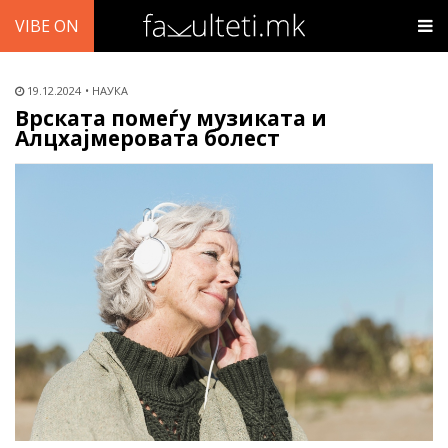
VIBE ON
19.12.2024
НАУКА
Врската помеѓу музиката и
Алцхајмеровата болест