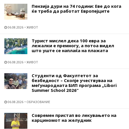
Пензија дури на 74 години: Еве до кога
ќе треба да работат Европејците
06.08.2026
ЖИВОТ
Турист мислел дека 100 евра за
лежалки е премногу, а потоа видел
што уште се наплаќа на плажата
06.08.2026
ЖИВОТ
Студенти од Факултетот за
безбедност – Скопје учествуваа на
меѓународната БИП програма „Libori
Summer School 2026“
06.08.2026
ОБРАЗОВАНИЕ
Современ пристап во лекувањето на
карциномот на желудник