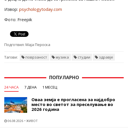
Извор:
psychologytoday.com
Фото: Freepik
Подготвил:
Маја Пероска
Тагови:
поврзаност
музика
студии
здравје
ПОПУЛАРНО
24 ЧАСА
7 ДЕНА
1 МЕСЕЦ
Оваа земја е прогласена за најдобро
место во светот за преселување во
2026 година
06.08.2026
ЖИВОТ