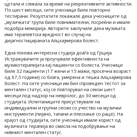
цртала и сликала за време на рекреативните активности.
По шест месеци, сите учесници биле повторно
тестирани. Резултатите покажале дека учесниците од
„музичката“ група биле повнимателни, посреќни и имале
подобра меморија. Авторите заклучиле дека музиката
има терапевтска вредност во случај на
дијагностицираната Алцхајмерова болест.
Една понова интересна студија доаѓа од Грција.
Истражувачите ја проучувале ефективноста на
музикотерапијата кај пациенти со болеста. Учесници
биле 32 пациенти (17 жени и 15 мажи, просечна возраст
од 67,5 години) со блага, умерена и тешка Алцхајмерова
болест. На сите учесници им бил спроведен тестот за
ментален статус, кој се повторувал на секои шест
месеци под надзор на невролог, до 30 месеци од
студијата. Испитаниците присуствувале на
индивидуални и групни сесии со учество на музички
инструменти (пијано, тапани и плескање со раце). На
крајот од студијата, сите учесници имале корист од
музичката терапија во смисла на подобрување на
нивниот ментален статус.