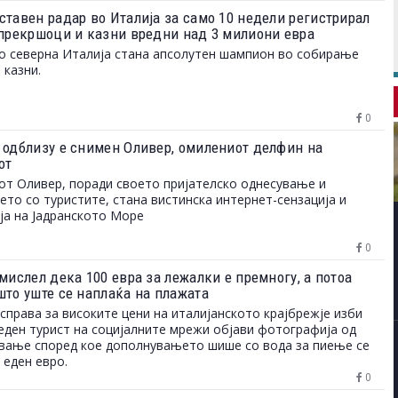
ставен радар во Италија за само 10 недели регистрирал
 прекршоци и казни вредни над 3 милиони евра
о северна Италија стана апсолутен шампион во собирање
 казни.
0
 одблизу е снимен Оливер, омилениот делфин на
от
т Оливер, поради своето пријателско однесување и
то со туристите, стана вистинска интернет-сензација и
ја на Јадранското Море
0
мислел дека 100 евра за лежалки е премногу, а потоа
што уште се наплаќа на плажата
справа за високите цени на италијанското крајбрежје изби
еден турист на социјалните мрежи објави фотографија од
вање според кое дополнувањето шише со вода за пиење се
 еден евро.
0