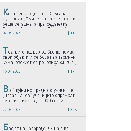
К
ога бев студент со Снежана
Лупевска: „Омилена професорка ни
беше сегашната претседателка
Гордана Сиљановска-Давкова“
02.05.2025
113
Т
еатрите надвор од Скопје немаат
свои објекти и се борат за термини -
Кумановскиот се реновира од 2021,
Струмичкиот се гради веќе 11 години
16.04.2025
17
В
о 4 кујни во средното училиште
„Лазар Танев“ учениците спремаат
кетеринг и за над 1.000 гости:
„Формиравме компанија и работиме
22.04.2024
358
по светски стандарди“
Б
ројот на новороденчиња е во