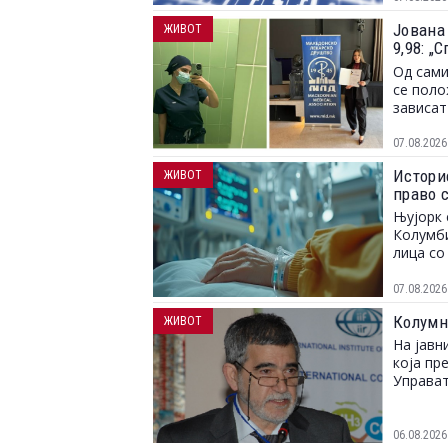
Јована
ЖИВОТ
9,98: 
и можн
Од сами
се поло
зависат
07.08.2026
Истори
ЖИВОТ
право с
Њујорк 
Колумби
лица со
07.08.2026
Колумн
ЖИВОТ
На јавн
која пр
Управат
06.08.2026