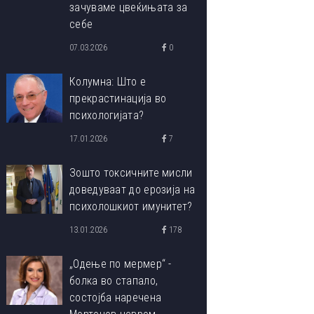
зачуваме цвеќињата за
себе
07.03.2026
0
Колумна: Што е
прекрастинација во
психологијата?
17.01.2026
7
Зошто токсичните мисли
доведуваат до ерозија на
психолошкиот имунитет?
13.01.2026
178
„Одење по мермер“ -
болка во стапало,
состојба наречена