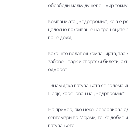
обезбеди малку душевен мир токму 
Компанијата „Ведрпромис“, која е р
целосно покривање на трошоците за
врне дожд.
Како што велат од компанијата, таа
забавен парк и спортски билети, а
одморот.
- Знам дека патувањата се голема и
Прајс, коосновач на „Ведрпромис“.
На пример, ако некој резервирал о
септември во Мајами, тој ќе добие 
патувањето.