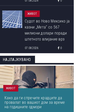
07.08.2026
0
читателите
ЖИВОТ
Судот во Ново Мексико ја
казни „Мета“ со 567
милиони долари поради
штетното влијание врз
менталното здравје на
07.08.2026
0
децата
НАЈЛАЈКУВАНО
ЖИВОТ
Како да ги спречите крадците да
провалат во вашиот дом за време
на годишните одмори