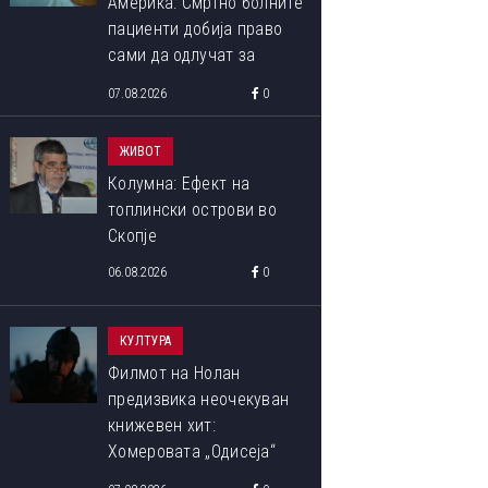
Америка: Смртно болните
пациенти добија право
сами да одлучат за
крајот на својот живот
07.08.2026
0
ЖИВОТ
Колумна: Ефект на
топлински острови во
Скопје
06.08.2026
0
КУЛТУРА
Филмот на Нолан
предизвика неочекуван
книжевен хит:
Хомеровата „Одисеја“
повторно ги освојува