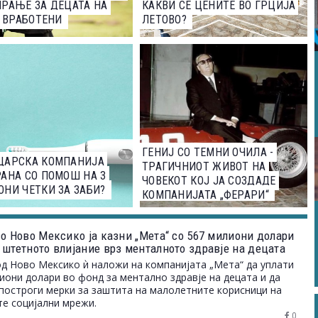
РАЊЕ ЗА ДЕЦАТА НА
КАКВИ СЕ ЦЕНИТЕ ВО ГРЦИЈА
0 ВРАБОТЕНИ
ЛЕТОВО?
ГЕНИЈ СО ТЕМНИ ОЧИЛА -
ЦАРСКА КОМПАНИЈА
ТРАГИЧНИОТ ЖИВОТ НА
АНА СО ПОМОШ НА 3
ЧОВЕКОТ КОЈ ЈА СОЗДАДЕ
НИ ЧЕТКИ ЗА ЗАБИ?
КОМПАНИЈАТА „ФЕРАРИ“
во Ново Мексико ја казни „Мета“ со 567 милиони долари
 штетното влијание врз менталното здравје на децата
од Ново Мексико ѝ наложи на компанијата „Мета“ да уплати
иони долари во фонд за ментално здравје на децата и да
построги мерки за заштита на малолетните корисници на
те социјални мрежи.
0