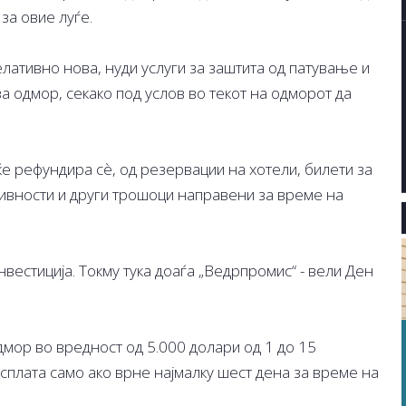
за овие луѓе.
елативно нова, нуди услуги за заштита од патување и
 одмор, секако под услов во текот на одморот да
 ќе рефундира сè, од резервации на хотели, билети за
ктивности и други трошоци направени за време на
нвестиција. Токму тука доаѓа „Ведрпромис“ - вели Ден
дмор во вредност од 5.000 долари од 1 до 15
исплата само ако врне најмалку шест дена за време на