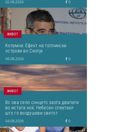
02.08.2026
0
ЖИВОТ
Колумна: Ефект на топлински
острови во Скопје
06.08.2026
0
ЖИВОТ
Во ова село сонцето заоѓа двапати
во истата ноќ: Небесен спектакл
што го воодушеви светот
04.08.2026
0