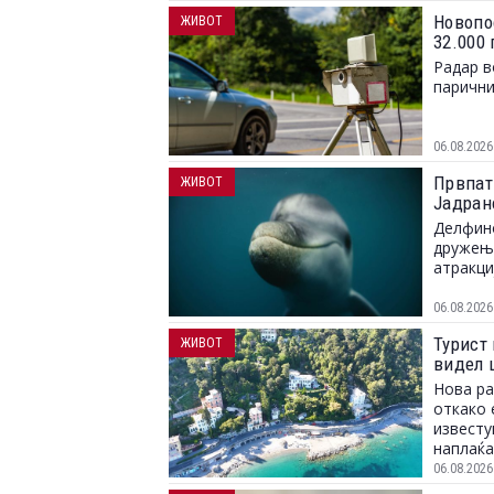
Новопо
ЖИВОТ
32.000
Радар в
парични
06.08.2026
Првпат
ЖИВОТ
Јадран
Делфино
дружење
атракци
06.08.2026
Турист 
ЖИВОТ
видел 
Нова ра
откако 
известу
наплаќа
06.08.2026