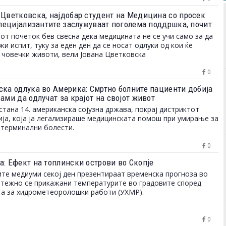
 Цветковска, најдобар студент на Медицина со просек
„Специјализантите заслужуваат поголема поддршка, почит
ости за професионален развој“
от почеток бев свесна дека медицината не се учи само за да
жи испит, туку за еден ден да се носат одлуки од кои ќе
 човечки животи, вели Јована Цветковска
0
ска одлука во Америка: Смртно болните пациенти добија
ами да одлучат за крајот на својот живот
стана 14. американска сојузна држава, покрај дистриктот
ја, која ја легализираше медицинската помош при умирање за
 терминални болести.
0
а: Ефект на топлински острови во Скопје
ите медиуми секој ден презентираат временска прогноза во
етежно се прикажани температурите во градовите според
а за хидрометеоролошки работи (УХМР).
0