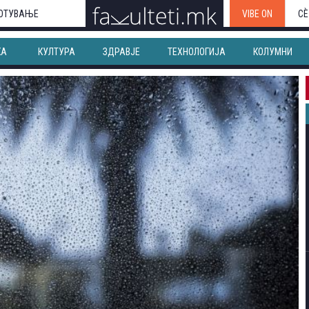
ОТУВАЊЕ
VIBE ON
СЀ
КА
КУЛТУРА
ЗДРАВЈЕ
ТЕХНОЛОГИЈА
КОЛУМНИ