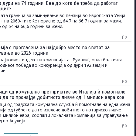
 дури на 74 години: Еве до кога ќе треба да работат
јците
ата граница за заминување во пензија во Европската Унија
от на 2060-тите ќе порасне од 64,7 на 66,7 години за мажи,
 од 64 на 66,6 години за жени.
0
мја е прогласена за најдобро место во светот за
ување во 2026 година
најновиот индекс на компанијата „Румави“, оваа балтичка
однесе победа во конкуренција од дури 192 земји и
ии.
0
ици од комунално претпријатие во Италија ѝ помогнале
а да го пронајде добитното ливче од 1 милион евра кое
ло на депонија
ци од градската комунална служба ѝ помогнале на една жена
ија од ѓубрето да го извлече добитното лотариско ливче
1 милион евра, соопшти локалната компанија за управување
д во Апулија.
0