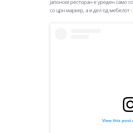
јапонски ресторан е уреден само с
со црн маркер, а и дел од мебелот -
View this post