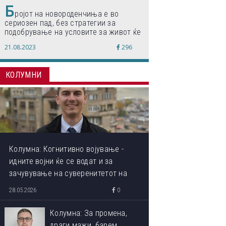
Б
ројот на новороденчиња е во
сериозен пад, без стратегии за
подобрување на условите за живот ќе
дојде до затворање на училишта,
21.08.2023
296
предупредуваат експертите
КОЛУМНИ
Колумна: Когнитивно војување -
идните војни ќе се водат и за
зачувување на суверенитетот на
сопствениот ум
28.05.2026
0
Колумна: За промена,
драги мажи, барем