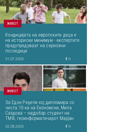
ЖИВОТ
Кондицијата на европските деца е
на историски минимум - експертите
предупредуваат на сериозни
последици
31.07.2026
0
ЖИВОТ
За Едон Реџепи кој дипломира со
чиста 10-ка на Економски, Мила
Саздова – најдобар студент на
ТМФ, геоинформатичарот Марјан
Здравковски... Што пишувавме
02.08.2026
0
неделава