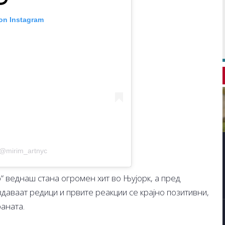
 on Instagram
 @mirim_artnyc
“ веднаш стана огромен хит во Њујорк, а пред
даваат редици и првите реакции се крајно позитивни,
раната.