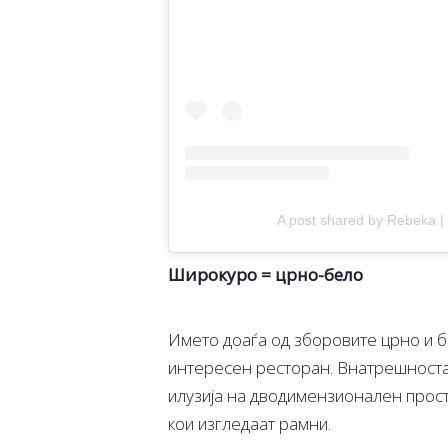
A post shared by Rebeka 
Широкуро = црно-бело
Името доаѓа од зборовите црно и б
интересен ресторан. Внатрешноста 
илузија на дводимензионален просто
кои изгледаат рамни.