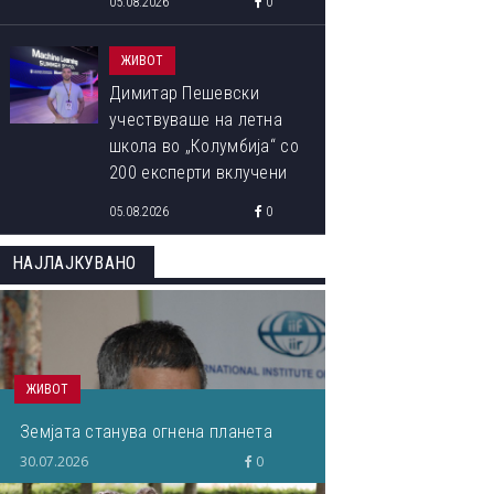
05.08.2026
0
ЖИВОТ
Димитар Пешевски
учествуваше на летна
школа во „Колумбија“ со
200 експерти вклучени
во развојот на ВИ:
05.08.2026
0
„Знаењето од водечките
светски ВИ-истражувачи
НАЈЛАЈКУВАНО
ќе им го пренесам на
студентите“
ЖИВОТ
Земјата станува огнена планета
30.07.2026
0