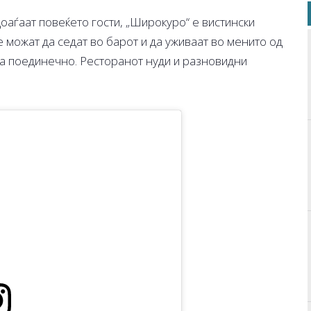
доаѓаат повеќето гости, „Широкуро“ е вистински
е можат да седат во барот и да уживаат во менито од
ња поединечно. Ресторанот нуди и разновидни