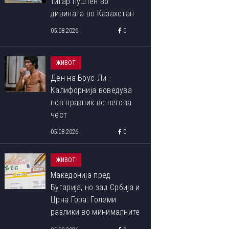
тигар пуштен во
дивината во Казахстан
05.08.2026
0
ЖИВОТ
Ден на Брус Ли -
Калифорнија воведува
нов празник во негова
чест
05.08.2026
0
ЖИВОТ
Македонија пред
Бугарија, но зад Србија и
Црна Гора: Големи
разлики во минималните
плати во Европа