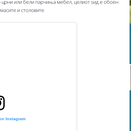
о црни или бели парчиња мебел, целиот ѕид е обоен
 масите и столовите.
 on Instagram