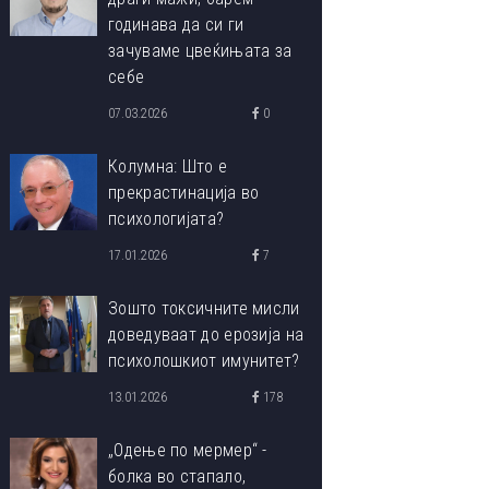
годинава да си ги
зачуваме цвеќињата за
себе
07.03.2026
0
Колумна: Што е
прекрастинација во
психологијата?
17.01.2026
7
Зошто токсичните мисли
доведуваат до ерозија на
психолошкиот имунитет?
13.01.2026
178
„Одење по мермер“ -
болка во стапало,