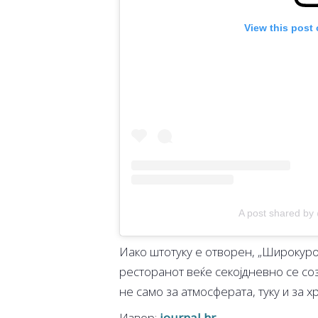
View this post
A post shared by
Иако штотуку е отворен, „Широкуро
ресторанот веќе секојдневно се соз
не само за атмосферата, туку и за х
Извор:
journal.hr