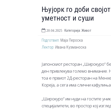
Њујорк го доби својо
уметност и суши
Категорија: Живот
20.04.2025
Подготвил:
Маја Пероска
Лектор:
Ивана Кузманоска
Јапонскиот ресторан „Широкуро“ бе
ден привлекува големо внимание. Не
тоа е првиот 2Д-ресторан на Менхе
Кореја, а сега има слични кафулиња
„Широкуро“ им нуди на гостите уни
специјалитети, во простор кој изгл