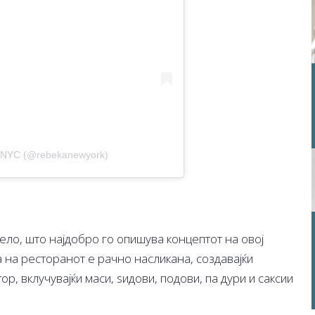
| NYC (@rebekanewyork)
ело, што најдобро го опишува концептот на овој
на ресторанот е рачно насликана, создавајќи
р, вклучувајќи маси, ѕидови, подови, па дури и саксии