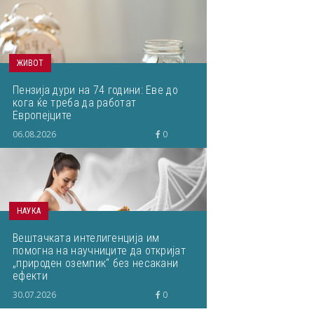
ЖИВОТ
Пензија дури на 74 години: Еве до
кога ќе треба да работат
Европејците
06.08.2026
0
НАУКА
Вештачката интелигенција им
помогна на научниците да откријат
„природен оземпик“ без несакани
ефекти
30.07.2026
0