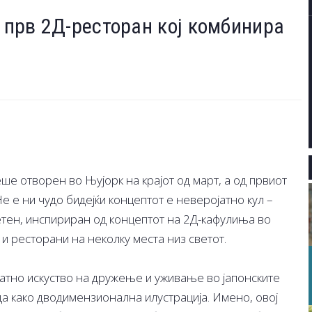
т прв 2Д-ресторан кој комбинира
ше отворен во Њујорк на крајот од март, а од првиот
 е ни чудо бидејќи концептот е неверојатно кул –
тен, инспириран од концептот на 2Д-кафулиња во
 и ресторани на неколку места низ светот.
катно искуство на дружење и уживање во јапонските
еда како дводимензионална илустрација. Имено, овој