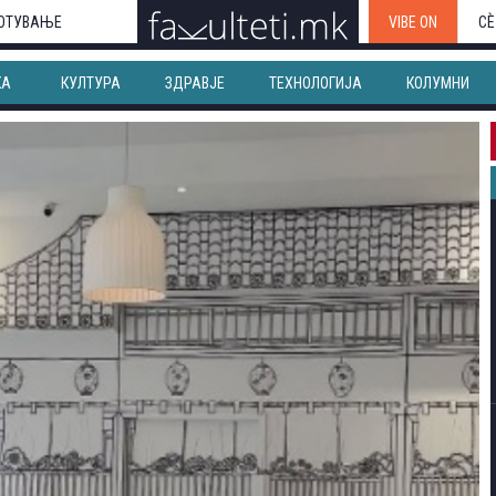
ОТУВАЊЕ
VIBE ON
СЀ
КА
КУЛТУРА
ЗДРАВЈЕ
ТЕХНОЛОГИЈА
КОЛУМНИ