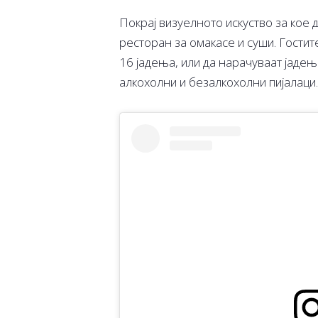
Покрај визуелното искуство за кое 
ресторан за омакасе и суши. Гостит
16 јадења, или да нарачуваат јаде
алкохолни и безалкохолни пијалаци.