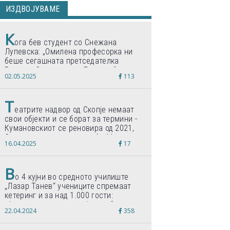
ИЗДВОЈУВАМЕ
К
ога бев студент со Снежана
Лупевска: „Омилена професорка ни
беше сегашната претседателка
Гордана Сиљановска-Давкова“
02.05.2025
113
Т
еатрите надвор од Скопје немаат
свои објекти и се борат за термини -
Кумановскиот се реновира од 2021,
Струмичкиот се гради веќе 11 години
16.04.2025
17
В
о 4 кујни во средното училиште
„Лазар Танев“ учениците спремаат
кетеринг и за над 1.000 гости:
„Формиравме компанија и работиме
22.04.2024
358
по светски стандарди“