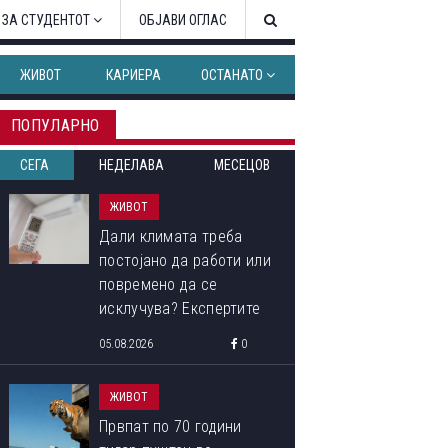
 ЗА СТУДЕНТОТ
ОБЈАВИ ОГЛАС
ЖИВОТ
КАРИЕРА
ОСТАНАТО
ПОПУЛАРНО
СЕГА
НЕДЕЛАВА
МЕСЕЦОВ
ЖИВОТ
Дали климата треба
постојано да работи или
повремено да се
исклучува? Експертите
откриваат кој начин
05.08.2026
0
троши помалку струја
ЖИВОТ
Првпат по 70 години