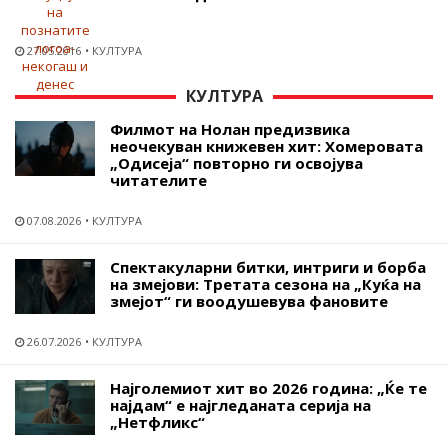
27.05.2016
КУЛТУРА
КУЛТУРА
Филмот на Нолан предизвика
неочекуван книжевен хит: Хомеровата
„Одисеја“ повторно ги освојува
читателите
07.08.2026
КУЛТУРА
Спектакуларни битки, интриги и борба
на змејови: Третата сезона на „Куќа на
змејот“ ги воодушевува фановите
26.07.2026
КУЛТУРА
Најголемиот хит во 2026 година: „Ќе те
најдам“ е најгледаната серија на
„Нетфликс“