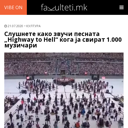
VIBE ON
21.07.2020
КУЛТУРА
Слушнете како звучи песната
„Highway to Hell“ кога ја свират 1.000
музичари