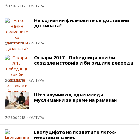
12.02.2017
КУЛТУРА
На кој начин филмовите се доставени
до кината?
24.11.2015
КУЛТУРА
Оскари 2017 - Победници кои би
создале историја и би рушиле рекорди
24.02.2017
КУЛТУРА
Што научив од едни млади
муслиманки за време на рамазан
25.06.2018
КУЛТУРА
Еволуцијата на познатите логоа-
некогаш и денес