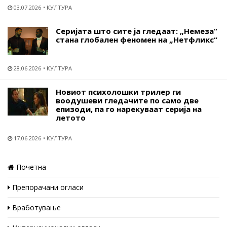
03.07.2026
КУЛТУРА
Серијата што сите ја гледаат: „Немеза“
стана глобален феномен на „Нетфликс“
28.06.2026
КУЛТУРА
Новиот психолошки трилер ги
воодушеви гледачите по само две
епизоди, па го нарекуваат серија на
летото
17.06.2026
КУЛТУРА
Почетна
Препорачани огласи
Вработување