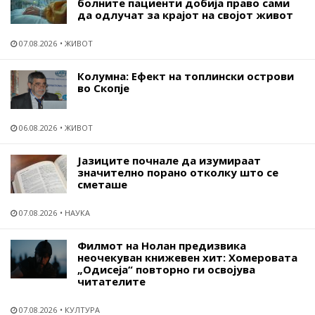
болните пациенти добија право сами
да одлучат за крајот на својот живот
07.08.2026
ЖИВОТ
Колумна: Ефект на топлински острови
во Скопје
06.08.2026
ЖИВОТ
Јазиците почнале да изумираат
значително порано отколку што се
сметаше
07.08.2026
НАУКА
Филмот на Нолан предизвика
неочекуван книжевен хит: Хомеровата
„Одисеја“ повторно ги освојува
читателите
07.08.2026
КУЛТУРА