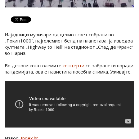
Илјадници музичари од целиот свет собрани во
„Рокин1000“, најголемиот бенд на планетава, ја изведоа
култната „Highway to Hell“ на стадионот „Стад де Франс“
во Париз.
Во денови кога големите
концерти
се забранети поради
пандемијата, ова е навистина посебна снимка. Уживајте.
Извор:
Index.hr