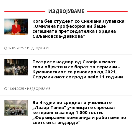
ИЗДВОЈУВАМЕ
Кога бев студент со Снежана Лупевска:
„Омилена професорка ни беше
сегашната претседателка Гордана
Сиљановска-Давкова“
02.05.2025
ИЗДВОЈУВАМЕ
Театрите надвор од Скопје немаат
свои објекти и се борат за термини -
Кумановскиот се реновира од 2021,
Струмичкиот се гради веќе 11 години
16.04.2025
ИЗДВОЈУВАМЕ
Во 4 кујни во средното училиште
„Лазар Танев“ учениците спремаат
кетеринг и за над 1.000 гости:
„Формиравме компанија и работиме по
светски стандарди“