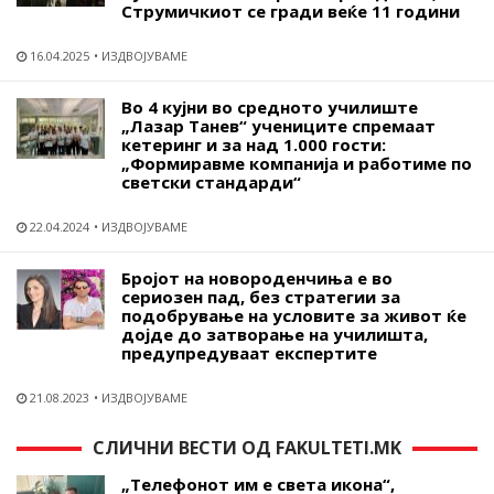
Струмичкиот се гради веќе 11 години
16.04.2025
ИЗДВОЈУВАМЕ
Во 4 кујни во средното училиште
„Лазар Танев“ учениците спремаат
кетеринг и за над 1.000 гости:
„Формиравме компанија и работиме по
светски стандарди“
22.04.2024
ИЗДВОЈУВАМЕ
Бројот на новороденчиња е во
сериозен пад, без стратегии за
подобрување на условите за живот ќе
дојде до затворање на училишта,
предупредуваат експертите
21.08.2023
ИЗДВОЈУВАМЕ
СЛИЧНИ ВЕСТИ ОД FAKULTETI.MK
„Телефонот им е света икона“,