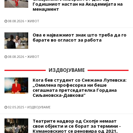
Годишниот настан на Академијата на
менаџмент
08.08.2026
ЖИВОТ
Ова е најважниот знак што треба да го
барате во огласот за работа
08.08.2026
ЖИВОТ
ИЗДВОЈУВАМЕ
Кога бев студент со Снежана Лупевска:
„Омилена професорка ни беше
сегашната претседателка Гордана
Сиљановска-Давкова“
02.05.2025
ИЗДВОЈУВАМЕ
Театрите надвор од Скопје немаат
свои објекти и се борат за термини -
Кумановскиот се реновира од 2021,