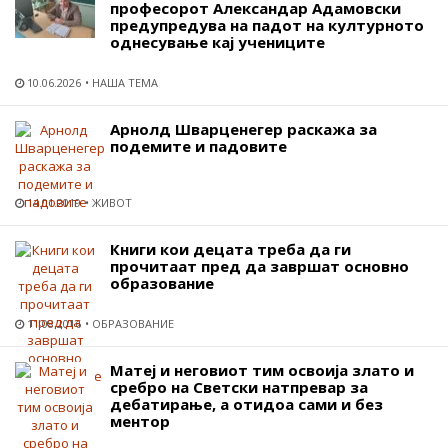
професорот Александар Адамовски
предупредува на падот на културното
однесување кај учениците
10.06.2026
НАША ТЕМА
Арнолд Шварценегер раскажа за
подемите и падовите
14.01.2019
ЖИВОТ
Книги кои децата треба да ги
прочитаат пред да завршат основно
образование
11.08.2016
ОБРАЗОВАНИЕ
Матеј и неговиот тим освоија злато и
сребро на Светски натпревар за
дебатирање, а отидоа сами и без
ментор