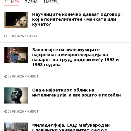
24 ЧАСА
7 ДЕНА
1 МЕСЕЦ
Научниците конечно даваат одговор:
Кој е поинтелигентен - мачката или
кучето?
08.08.2026
НАУКА
Запознајте ги зилениумците -
најсреќната микрогенерација на
пазарот на труд, родени меѓу 1993 и
1998 година
08.08.2026
ЖИВОТ
Ова е најреткиот облик на
интелигенција, а еве зошто е посебен
08.08.2026
ЖИВОТ
Филаделфија, САД: Меѓународен
Славјански Универзитет дел од