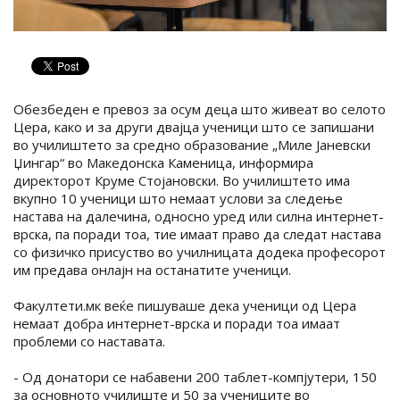
Обезбеден е превоз за осум деца што живеат во селото
Цера, како и за други двајца ученици што се запишани
во училиштето за средно образование „Миле Јаневски
Џингар“ во Македонска Каменица, информира
директорот Круме Стојановски. Во училиштето има
вкупно 10 ученици што немаат услови за следење
настава на далечина, односно уред или силна интернет-
врска, па поради тоа, тие имаат право да следат настава
со физичко присуство во училницата додека професорот
им предава онлајн на останатите ученици.
Факултети.мк веќе пишуваше дека ученици од Цера
немаат добра интернет-врска и поради тоа имаат
проблеми со наставата.
- Од донатори се набавени 200 таблет-компјутери, 150
за основното училиште и 50 за учениците во