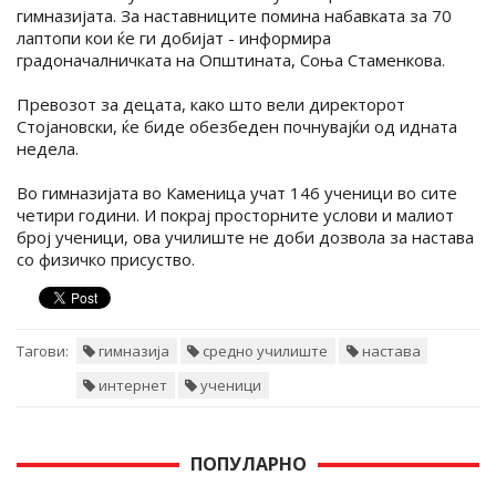
гимназијата. За наставниците помина набавката за 70
лаптопи кои ќе ги добијат - информира
градоначалничката на Општината, Соња Стаменкова.
Превозот за децата, како што вели директорот
Стојановски, ќе биде обезбеден почнувајќи од идната
недела.
Во гимназијата во Каменица учат 146 ученици во сите
четири години. И покрај просторните услови и малиот
број ученици, ова училиште не доби дозвола за настава
со физичко присуство.
Тагови:
гимназија
средно училиште
настава
интернет
ученици
ПОПУЛАРНО