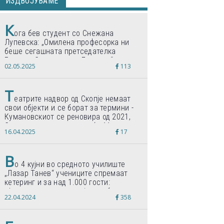
ИЗДВОЈУВАМЕ
К
ога бев студент со Снежана
Лупевска: „Омилена професорка ни
беше сегашната претседателка
Гордана Сиљановска-Давкова“
02.05.2025
113
Т
еатрите надвор од Скопје немаат
свои објекти и се борат за термини -
Кумановскиот се реновира од 2021,
Струмичкиот се гради веќе 11 години
16.04.2025
17
В
о 4 кујни во средното училиште
„Лазар Танев“ учениците спремаат
кетеринг и за над 1.000 гости:
„Формиравме компанија и работиме
22.04.2024
358
по светски стандарди“