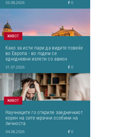
03.08.2026
0
ЖИВОТ
Како за исти пари да видите повеќе
во Европа - во подем се
еднодневни излети со авион
31.07.2026
0
ЖИВОТ
Научниците го откриле заедничкиот
корен на сите мрачни особини на
личноста
04.08.2026
0