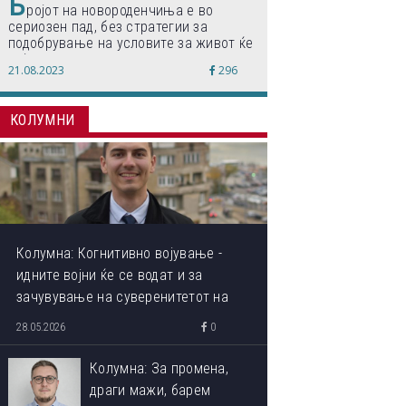
Б
ројот на новороденчиња е во
сериозен пад, без стратегии за
подобрување на условите за живот ќе
дојде до затворање на училишта,
21.08.2023
296
предупредуваат експертите
КОЛУМНИ
Колумна: Когнитивно војување -
идните војни ќе се водат и за
зачувување на суверенитетот на
сопствениот ум
28.05.2026
0
Колумна: За промена,
драги мажи, барем