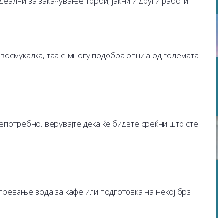
деални за закачување торби, јакни и други работи.
восмукалка, таа е многу подобра опција од големата
епотребно, верувајте дека ќе бидете среќни што сте
гревање вода за кафе или подготовка на некој брз