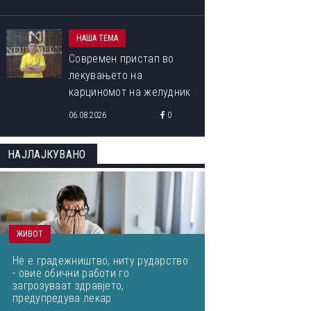
НАША ТЕМА
Современ пристап во
лекувањето на
карциномот на желудник
06.08.2026
0
НАЈЛАЈКУВАНО
ЖИВОТ
Не е градежништво, ниту рударство
- овие обични работи го
загрозуваат здравјето,
предупредува лекар