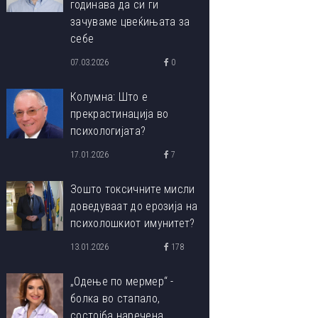
годинава да си ги
зачуваме цвеќињата за
себе
07.03.2026
0
Колумна: Што е
прекрастинација во
психологијата?
17.01.2026
7
Зошто токсичните мисли
доведуваат до ерозија на
психолошкиот имунитет?
13.01.2026
178
„Одење по мермер“ -
болка во стапало,
состојба наречена