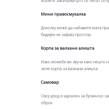
Малите закачалки што се лепат се и
Мини правосмукалка
Доколку може да набавите мала пра
бидејќи не зафаќа простор.
Корпа за валкани алишта
Иако можеби ви звучи како нешто н
зеле корпа за валкани алишта.
Самовар
Овој уред е идеален за брзинско за
оброк.