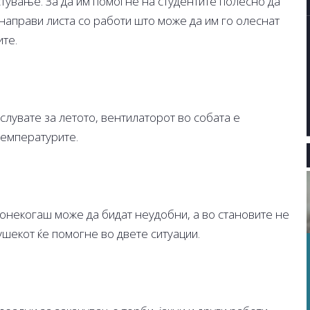
стување. За да им помогне на студентите полесно да
 направи листа со работи што може да им го олеснат
ите.
увате за летото, вентилаторот во собата е
 температурите.
онекогаш може да бидат неудобни, а во становите не
ушекот ќе помогне во двете ситуации.