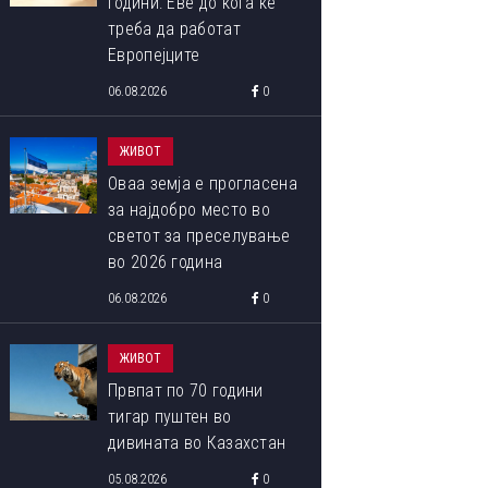
години: Еве до кога ќе
треба да работат
Европејците
06.08.2026
0
ЖИВОТ
Оваа земја е прогласена
за најдобро место во
светот за преселување
во 2026 година
06.08.2026
0
ЖИВОТ
Првпат по 70 години
тигар пуштен во
дивината во Казахстан
05.08.2026
0