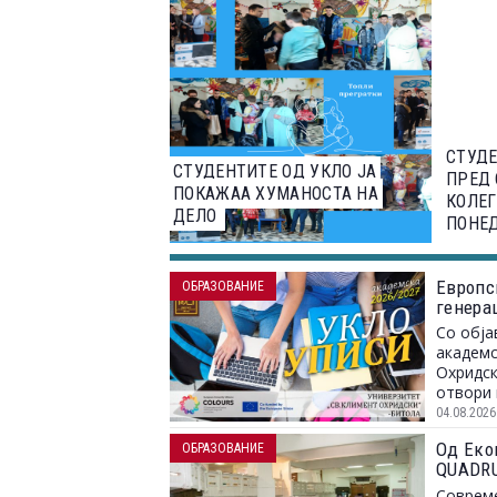
СТУДЕ
СТУДЕНТИТЕ ОД УКЛО ЈА
ПРЕД 
ПОКАЖАА ХУМАНОСТА НА
КОЛЕГ
ДЕЛО
ПОНЕ
Европс
ОБРАЗОВАНИЕ
генера
Со обја
академс
Охридск
отвори 
04.08.2026
Од Еко
ОБРАЗОВАНИЕ
QUADRU
пазарот
Совреме