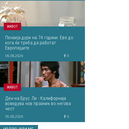
ЖИВОТ
Пензија дури на 74 години: Еве до
кога ќе треба да работат
Европејците
06.08.2026
0
ЖИВОТ
Ден на Брус Ли - Калифорнија
воведува нов празник во негова
чест
05.08.2026
0