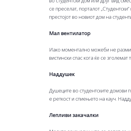
во студентски дом или друг вид сме
се преселат, порталот „Студентски“
престојот во новиот дом на студент
Мал вентилатор
Иако моментално можеби не размисл
вистински спас кога ќе се зголемат
Наддушек
Душеците во студентските домови п
е реткост и спиењето на кауч. Надд
Лепливи закачалки