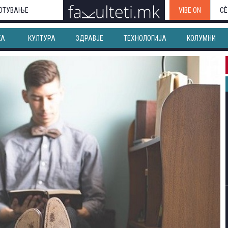
ОТУВАЊЕ
VIBE ON
СЀ
КА
КУЛТУРА
ЗДРАВЈЕ
ТЕХНОЛОГИЈА
КОЛУМНИ