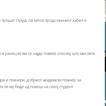
 трошат струја, па затоа продолжениот кабел е
 в ранец ќе ви се најде повеќе отколку што мислите.
ари и планери, добриот академски планер за
 ќе му биде од помош на секој студент.