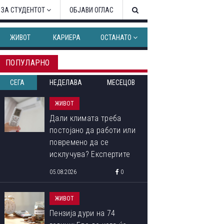
 ЗА СТУДЕНТОТ
ОБЈАВИ ОГЛАС
ЖИВОТ
КАРИЕРА
ОСТАНАТО
ПОПУЛАРНО
СЕГА
НЕДЕЛАВА
МЕСЕЦОВ
ЖИВОТ
Дали климата треба
постојано да работи или
повремено да се
исклучува? Експертите
откриваат кој начин
05.08.2026
0
троши помалку струја
ЖИВОТ
Пензија дури на 74