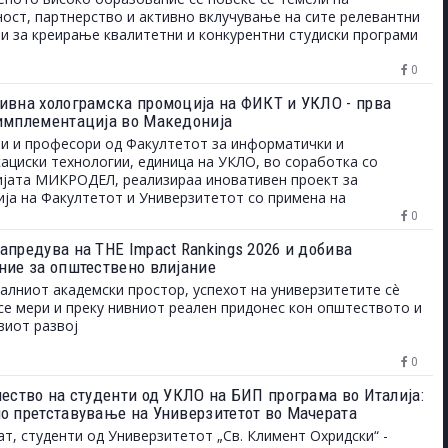
ост, партнерство и активно вклучување на сите релевантни
и за креирање квалитетни и конкурентни студиски програми
0
ивна холограмска промоција на ФИКТ и УКЛО - прва
имплементација во Македонија
и и професори од Факултетот за информатички и
ациски технологии, единица на УКЛО, во соработка со
јата МИКРОДЕЛ, реализираа иновативен проект за
ја на Факултетот и Универзитетот со примена на
мска технологија.
0
апредува на THE Impact Rankings 2026 и добива
ние за општествено влијание
алниот академски простор, успехот на универзитетите сè
се мери и преку нивниот реален придонес кон општеството и
иот развој
0
чество на студенти од УКЛО на БИП програма во Италија:
о претставување на Универзитетот во Мачерата
ат, студенти од Универзитетот „Св. Климент Охридски“ -