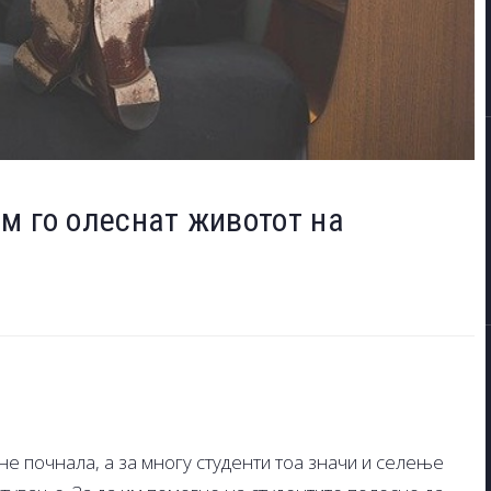
м го олеснат животот на
не почнала, а за многу студенти тоа значи и селење