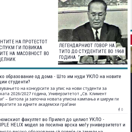
НТИТЕ НА ПРОТЕСТОТ
ЛЕГЕНДАРНИОТ ГОВОР НА
СПУКМ ГИ ПОВИКАА
ТИТО ДО СТУДЕНТИТЕ ВО 1968
ИТЕ НА МАСОВНОСТ ВО
ГОДИНА
ДЕЛНИК
ко образование од дома - Што им нуди УКЛО на новите
ции студенти?
вувањето на конкурсите за упис на нови студенти за
ката 2026/2027 година, Универзитетот „Св. Климент
и“ – Битола ја започна новата уписна кампања и ширум ги
вратите за идните академски граѓани
0
номскиот факултет во Прилеп до целиот УКЛО -
PLE HELIX модел за посилна врска меѓу универзитетот и
 на трудот
ното високо образование сè повеќе се темели на