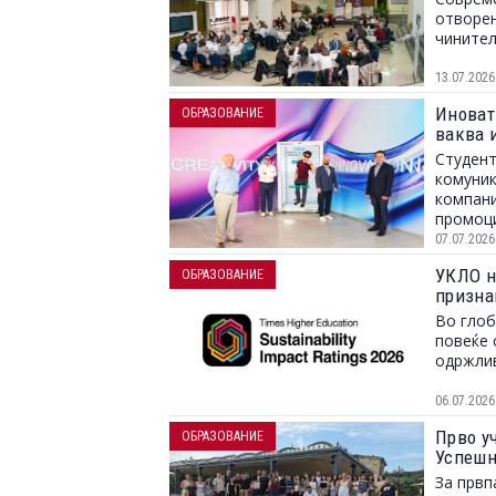
отворен
чинител
13.07.2026
Иноват
ОБРАЗОВАНИЕ
ваква 
Студент
комуник
компани
промоци
хологра
07.07.2026
УКЛО н
ОБРАЗОВАНИЕ
призна
Во глоб
повеќе 
одржлив
06.07.2026
Прво у
ОБРАЗОВАНИЕ
Успешн
За првп