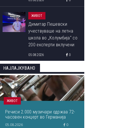
05.08.2026
0
ЖИВОТ
Димитар Пешевски
учествуваше на летна
школа во „Колумбија“ со
200 експерти вклучени
во развојот на ВИ:
05.08.2026
0
„Знаењето од водечките
светски ВИ-истражувачи
НАЈЛАЈКУВАНО
ќе им го пренесам на
студентите“
ЖИВОТ
Речиси 2.000 музичари одржаа 72-
часовен концерт во Германија
05.08.2026
0