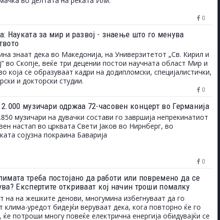
мачка во делтата на реката Или.
0
: Науката за мир и развој - знаење што го менува
твото
на знаат дека во Македонија, на Универзитетот „Св. Кирил и
“ во Скопје, веќе три децении постои научната област Мир и
 во која се образуваат кадри на додипломски, специјалистички,
рски и докторски студии.
0
 2.000 музичари одржаа 72-часовен концерт во Германија
.850 музичари на дувачки состави го завршија непрекинатиот
вен настап во црквата Свети Јаков во Нирнберг, во
ката сојузна покраина Баварија
0
лимата треба постојано да работи или повремено да се
ува? Експертите откриваат кој начин троши помалку
т на на жешките денови, многумина избегнуваат да го
т клима-уредот бидејќи веруваат дека, кога повторно ќе го
, ќе потроши многу повеќе електрична енергија обидувајќи се