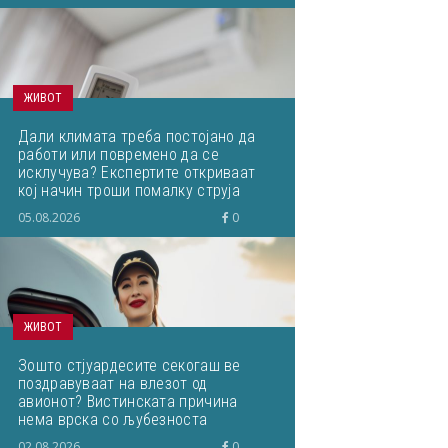
ЖИВОТ
Дали климата треба постојано да
работи или повремено да се
исклучува? Експертите откриваат
кој начин троши помалку струја
05.08.2026
0
ЖИВОТ
Зошто стјуардесите секогаш ве
поздравуваат на влезот од
авионот? Вистинската причина
нема врска со љубезноста
02.08.2026
0