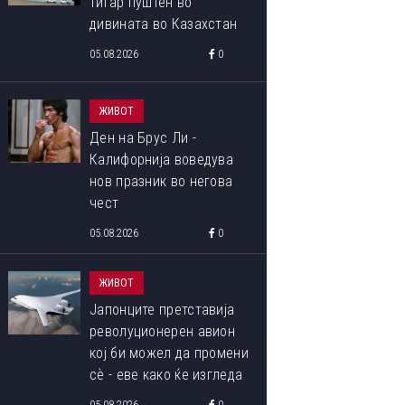
тигар пуштен во
дивината во Казахстан
05.08.2026
0
ЖИВОТ
Ден на Брус Ли -
Калифорнија воведува
нов празник во негова
чест
05.08.2026
0
ЖИВОТ
Јапонците претставија
револуционерен авион
кој би можел да промени
сѐ - еве како ќе изгледа