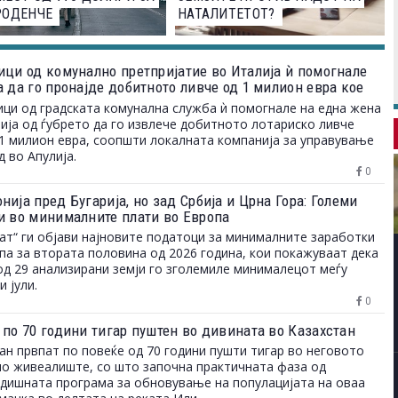
РОДЕНЧЕ
НАТАЛИТЕТОТ?
ици од комунално претпријатие во Италија ѝ помогнале
а да го пронајде добитното ливче од 1 милион евра кое
ло на депонија
ци од градската комунална служба ѝ помогнале на една жена
ија од ѓубрето да го извлече добитното лотариско ливче
1 милион евра, соопшти локалната компанија за управување
д во Апулија.
0
ија пред Бугарија, но зад Србија и Црна Гора: Големи
и во минималните плати во Европа
ат“ ги објави најновите податоци за минималните заработки
па за втората половина од 2026 година, кои покажуваат дека
од 29 анализирани земји го зголемиле минималецот меѓу
и јули.
0
 по 70 години тигар пуштен во дивината во Казахстан
ан првпат по повеќе од 70 години пушти тигар во неговото
о живеалиште, со што започна практичната фаза од
дишната програма за обновување на популацијата на оваа