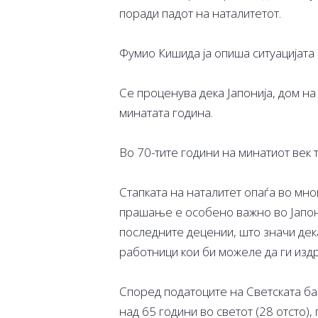
поради падот на наталитетот.
Фумио Кишида ја опиша ситуацијата к
Се проценува дека Јапонија, дом н
минатата година.
Во 70-тите години на минатиот век 
Стапката на наталитет опаѓа во многу
прашање е особено важно во Јапони
последните децении, што значи дека
работници кои би можеле да ги изд
Според податоците на Светската бан
над 65 години во светот (28 отсто),