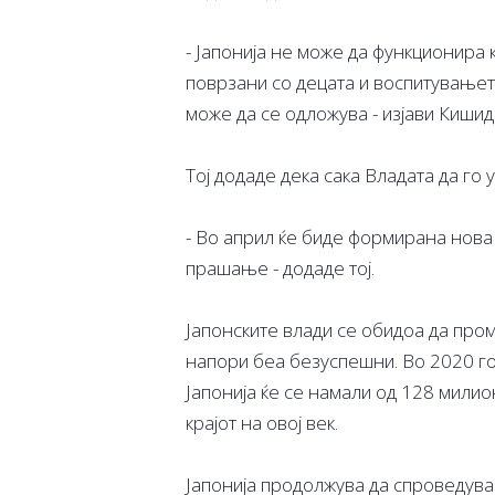
- Јапонија не може да функциoнира
поврзани со децата и воспитувањет
може да се одложува - изјави Кишид
Тој додаде дека сака Владата да го
- Во април ќе биде формирана нова 
прашање - додаде тој.
Јапонските влади се обидоа да пром
напори беа безуспешни. Во 2020 го
Јапонија ќе се намали од 128 мили
крајот на овој век.
Јапонија продолжува да спроведува 