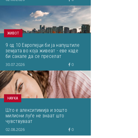
ЖИВОТ
9 од 10 Европејци би ја напуштиле
земјата во која живеат - еве каде
би сакале да се преселат
30.07.2026
0
НАУКА
Што е алекситимија и зошто
милиони луѓе не знаат што
чувствуваат
02.08.2026
0