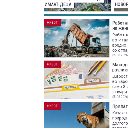
ИМААТ ДЕЦА
НОВО
Работн
ЖИВОТ
на жен
заврши
Работни
во Итал
вредно 
со отпа
05.08.2026
Македон
ЖИВОТ
разлик
„Еврост
во Евро
само 8 
јануари 
05.08.2026
Првпат
ЖИВОТ
Казахст
природн
долгого