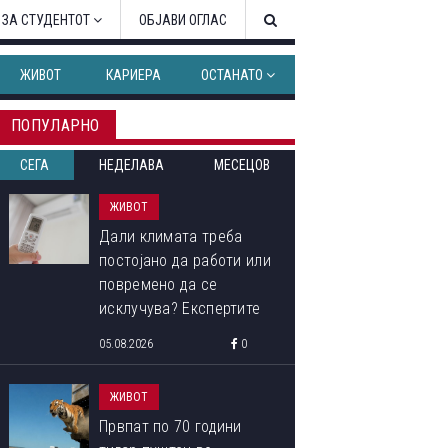
 ЗА СТУДЕНТОТ
ОБЈАВИ ОГЛАС
ЖИВОТ
КАРИЕРА
ОСТАНАТО
ПОПУЛАРНО
СЕГА
НЕДЕЛАВА
МЕСЕЦОВ
ЖИВОТ
Дали климата треба
постојано да работи или
повремено да се
исклучува? Експертите
откриваат кој начин
05.08.2026
0
троши помалку струја
ЖИВОТ
Првпат по 70 години