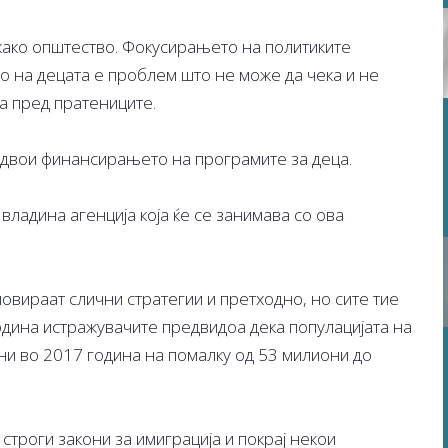
 како општество. Фокусирањето на политиките
о на децата е проблем што не може да чека и не
а пред пратениците.
 удвои финансирањето на програмите за деца.
владина агенција која ќе се занимава со ова
овираат слични стратегии и претходно, но сите тие
дина истражувачите предвидоа дека популацијата на
они во 2017 година на помалку од 53 милиони до
строги закони за имиграција и покрај некои