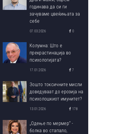
годинава да си ги
зачуваме цвеќињата за
себе
07.03.2026
0
Колумна: Што е
прекрастинација во
психологијата?
17.01.2026
7
Зошто токсичните мисли
доведуваат до ерозија на
психолошкиот имунитет?
13.01.2026
178
„Одење по мермер“ -
болка во стапало,