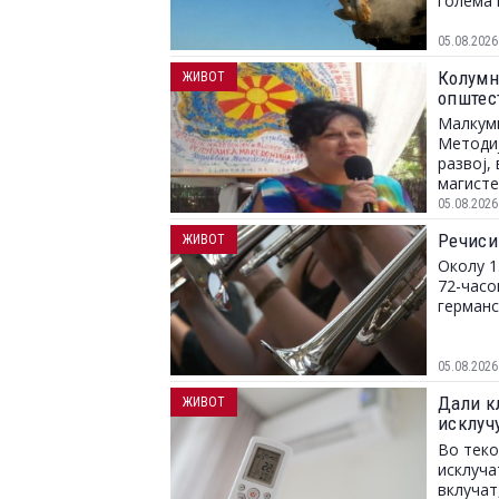
голема 
05.08.2026
Колумна
ЖИВОТ
општес
Малкуми
Методиј
развој,
магисте
05.08.2026
Речиси
ЖИВОТ
Околу 1
72-часо
германс
05.08.2026
Дали к
ЖИВОТ
исклуч
струја
Во теко
исклуча
вклучат