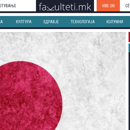
ОТУВАЊЕ
VIBE ON
СЀ
КА
КУЛТУРА
ЗДРАВЈЕ
ТЕХНОЛОГИЈА
КОЛУМНИ