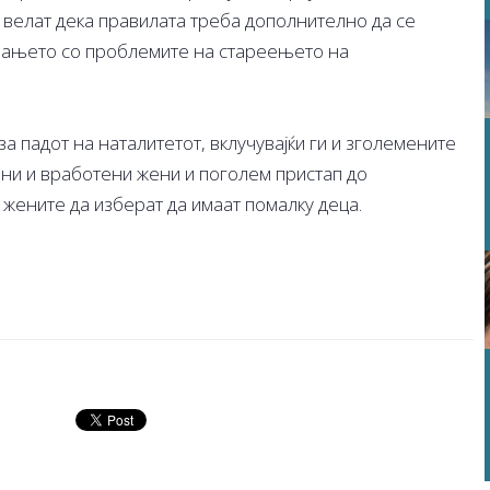
а велат дека правилата треба дополнително да се
увањето со проблемите на стареењето на
а падот на наталитетот, вклучувајќи ги и зголемените
ни и вработени жени и поголем пристап до
 жените да изберат да имаат помалку деца.