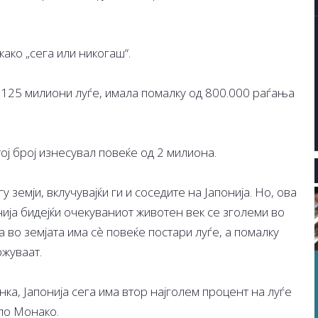
ако „сега или никогаш“.
а 125 милиони луѓе, имала помалку од 800.000 раѓања
тој број изнесувал повеќе од 2 милиона.
 земји, вклучувајќи ги и соседите на Јапонија. Но, ова
ја бидејќи очекуваниот животен век се зголеми во
 во земјата има сѐ повеќе постари луѓе, а помалку
ржуваат.
ка, Јапонија сега има втор најголем процент на луѓе
 по Монако.