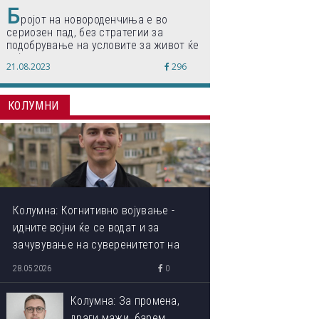
Б
ројот на новороденчиња е во
сериозен пад, без стратегии за
подобрување на условите за живот ќе
дојде до затворање на училишта,
21.08.2023
296
предупредуваат експертите
КОЛУМНИ
Колумна: Когнитивно војување -
идните војни ќе се водат и за
зачувување на суверенитетот на
сопствениот ум
28.05.2026
0
Колумна: За промена,
драги мажи, барем