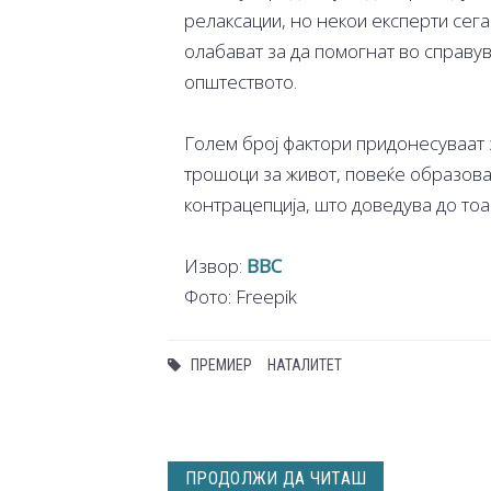
релаксации, но некои експерти сег
олабават за да помогнат во справ
општеството.
Голем број фактори придонесуваат з
трошоци за живот, повеќе образова
контрацепција, што доведува до тоа
Извор:
BBC
Фото: Freepik
ПРЕМИЕР
НАТАЛИТЕТ
ПРОДОЛЖИ ДА ЧИТАШ