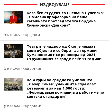
ИЗДВОЈУВАМЕ
Кога бев студент со Снежана Лупевска:
„Омилена професорка ни беше
сегашната претседателка Гордана
Сиљановска-Давкова“
02.05.2025
ИЗДВОЈУВАМЕ
Театрите надвор од Скопје немаат
свои објекти и се борат за термини -
Кумановскиот се реновира од 2021,
Струмичкиот се гради веќе 11 години
16.04.2025
ИЗДВОЈУВАМЕ
Во 4 кујни во средното училиште
„Лазар Танев“ учениците спремаат
кетеринг и за над 1.000 гости:
„Формиравме компанија и работиме по
светски стандарди“
22.04.2024
ИЗДВОЈУВАМЕ