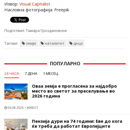
Извор:
Visual Capitalist
Насловна фотографија: Freepik
Подготвил:
Тамара Гроздановски
Тагови:
земји
наталитет
деца
ПОПУЛАРНО
24 ЧАСА
7 ДЕНА
1 МЕСЕЦ
Оваа земја е прогласена за најдобро
место во светот за преселување во
2026 година
06.08.2026
ЖИВОТ
Пензија дури на 74 години: Еве до кога
ќе треба да работат Европејците