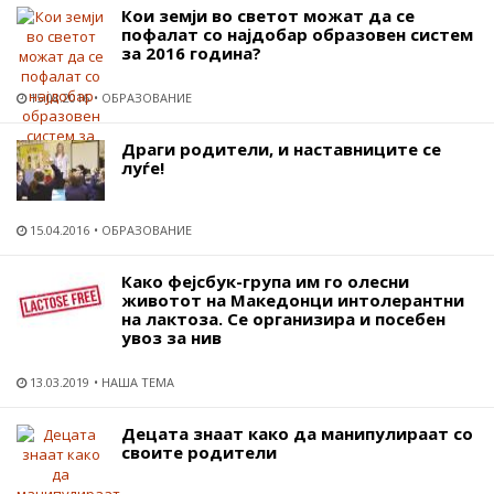
Кои земји во светот можат да се
пофалат со најдобар образовен систем
за 2016 година?
15.08.2016
ОБРАЗОВАНИЕ
Драги родители, и наставниците се
луѓе!
15.04.2016
ОБРАЗОВАНИЕ
Како фејсбук-група им го олесни
животот на Македонци интолерантни
на лактоза. Се организира и посебен
увоз за нив
13.03.2019
НАША ТЕМА
Децата знаат како да манипулираат со
своите родители