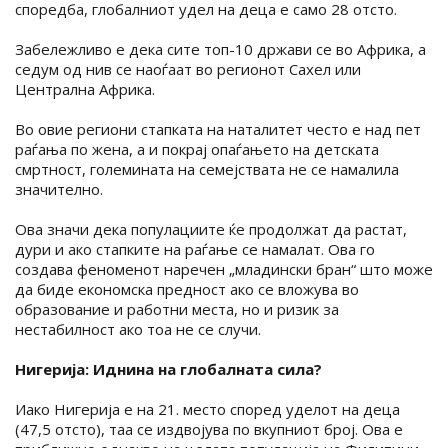
споредба, глобалниот удел на деца е само 28 отсто.
Забележливо е дека сите топ-10 држави се во Африка, а
седум од нив се наоѓаат во регионот Сахел или
Централна Африка.
Во овие региони стапката на наталитет често е над пет
раѓања по жена, а и покрај опаѓањето на детската
смртност, големината на семејствата не се намалила
значително.
Ова значи дека популациите ќе продолжат да растат,
дури и ако стапките на раѓање се намалат. Ова го
создава феноменот наречен „младински бран“ што може
да биде економска предност ако се вложува во
образование и работни места, но и ризик за
нестабилност ако тоа не се случи.
Нигерија: Иднина на глобалната сила?
Иако Нигерија е на 21. место според уделот на деца
(47,5 отсто), таа се издвојува по вкупниот број. Ова е