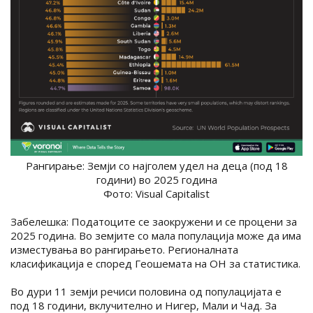
Рангирање: Земји со најголем удел на деца (под 18
години) во 2025 година
Фото: Visual Capitalist
Забелешка: Податоците се заокружени и се процени за
2025 година. Во земјите со мала популација може да има
изместувања во рангирањето. Регионалната
класификација е според Геошемата на ОН за статистика.
Во дури 11 земји речиси половина од популацијата е
под 18 години, вклучително и Нигер, Мали и Чад. За