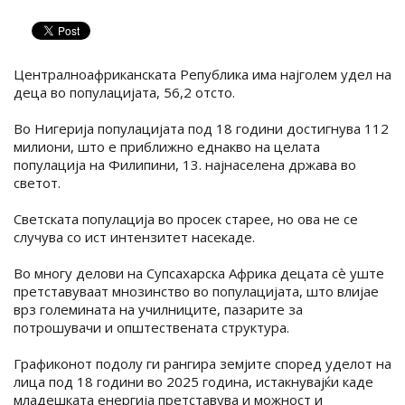
Централноафриканската Република има најголем удел на
деца во популацијата, 56,2 отсто.
Во Нигерија популацијата под 18 години достигнува 112
милиони, што е приближно еднакво на целата
популација на Филипини, 13. најнаселена држава во
светот.
Светската популација во просек старее, но ова не се
случува со ист интензитет насекаде.
Во многу делови на Супсахарска Африка децата сè уште
претставуваат мнозинство во популацијата, што влијае
врз големината на училниците, пазарите за
потрошувачи и општествената структура.
Графиконот подолу ги рангира земјите според уделот на
лица под 18 години во 2025 година, истакнувајќи каде
младешката енергија претставува и можност и