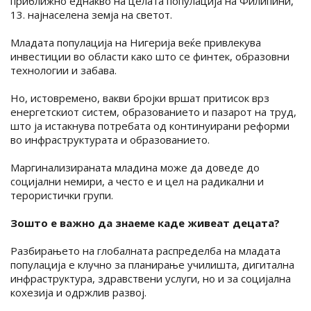
приближно еднакво на целата популација на Филипини,
13. најнаселена земја на светот.
Младата популација на Нигерија веќе привлекува
инвестиции во области како што се финтек, образовни
технологии и забава.
Но, истовремено, вакви бројки вршат притисок врз
енергетскиот систем, образованието и пазарот на труд,
што ја истакнува потребата од континуирани реформи
во инфраструктурата и образованието.
Маргинализираната младина може да доведе до
социјални немири, а често е и цел на радикални и
терористички групи.
Зошто е важно да знаеме каде живеат децата?
Разбирањето на глобалната распределба на младата
популација е клучно за планирање училишта, дигитална
инфраструктура, здравствени услуги, но и за социјална
кохезија и одржлив развој.