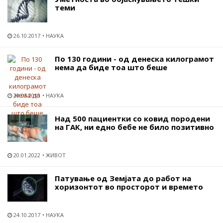
теми
26.10.2017
НАУКА
По 130 години - од денеска килограмот
нема да биде тоа што беше
20.05.2019
НАУКА
Над 500 пациентки со ковид породени
на ГАК, ни едно бебе не било позитивно
20.01.2022
ЖИВОТ
Патување од Земјата до работ на
хоризонтот во просторот и времето
24.10.2017
НАУКА