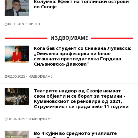
Колумна: Ефект на топлински острови
во Скопје
06.08.2026
ЖИВОТ
ИЗДВОЈУВАМЕ
Кога бев студент со Снежана Лупевска:
„Омилена професорка ни беше
сегашната претседателка Гордана
Сиљановска-Давкова“
02.05.2025
ИЗДВОЈУВАМЕ
Театрите надвор од Скопје немаат
свои објекти и се борат за термини -
Кумановскиот се реновира од 2021,
Струмичкиот се гради веќе 11 години
16.04.2025
ИЗДВОЈУВАМЕ
Во 4 кујни во средното училиште