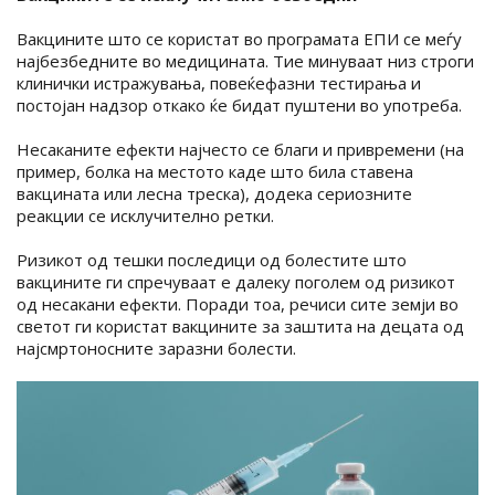
Вакцините што се користат во програмата ЕПИ се меѓу
најбезбедните во медицината. Тие минуваат низ строги
клинички истражувања, повеќефазни тестирања и
постојан надзор откако ќе бидат пуштени во употреба.
Несаканите ефекти најчесто се благи и привремени (на
пример, болка на местото каде што била ставена
вакцината или лесна треска), додека сериозните
реакции се исклучително ретки.
Ризикот од тешки последици од болестите што
вакцините ги спречуваат е далеку поголем од ризикот
од несакани ефекти. Поради тоа, речиси сите земји во
светот ги користат вакцините за заштита на децата од
најсмртоносните заразни болести.