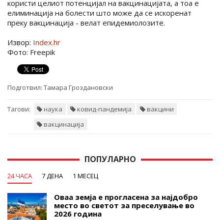
користи целиот потенцијал на вакцинацијата, а тоа е
елиминација на болести што може да се искоренат
преку вакцинација - велат епидемиолозите.
Извор:
Index.hr
Фото: Freepik
Подготвил:
Тамара Гроздановски
Тагови:
наука
ковид-пандемија
вакцини
вакцинација
ПОПУЛАРНО
24 ЧАСА
7 ДЕНА
1 МЕСЕЦ
Оваа земја е прогласена за најдобро
место во светот за преселување во
2026 година