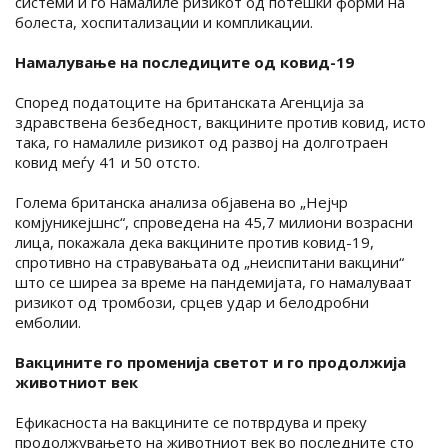
системи и го намалиле ризикот од потешки форми на
болеста, хоспитализации и компликации.
Намалување на последиците од ковид-19
Според податоците на британската Агенција за
здравствена безбедност, вакцините против ковид, исто
така, го намалиле ризикот од развој на долготраен
ковид меѓу 41 и 50 отсто.
Голема британска анализа објавена во „Нејчр
комјуникејшнс“, спроведена на 45,7 милиони возрасни
лица, покажала дека вакцините против ковид-19,
спротивно на стравувањата од „неиспитани вакцини“
што се ширеа за време на пандемијата, го намалуваат
ризикот од тромбози, срцев удар и белодробни
емболии.
Вакцините го променија светот и го продолжија
животниот век
Ефикасноста на вакцините се потврдува и преку
продолжувањето на животниот век во последните сто