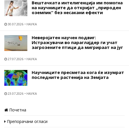
Вештачката интелигенција им помогна
на научниците да откријат „природен
оземпик“ без несакани ефекти
30.07.2026
НАУКА
Неверојатен научен подвиг:
Истражувачи во параглајдер ги учат
загрозените птици да мигрираат на југ
27.07.2026
НАУКА
Научниците пресметаа кога ќе изумрат
последните растенија на Земјата
23.07.2026
НАУКА
Почетна
Препорачани огласи