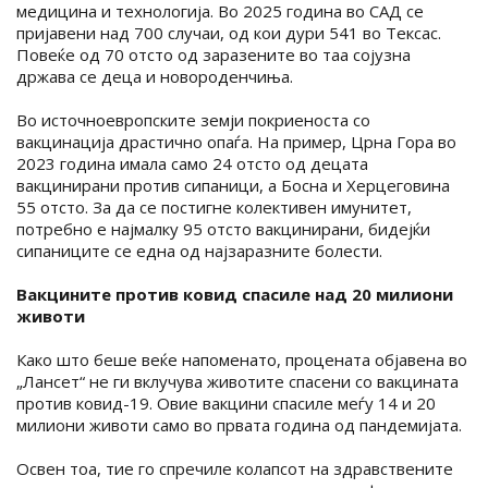
медицина и технологија. Во 2025 година во САД се
пријавени над 700 случаи, од кои дури 541 во Тексас.
Повеќе од 70 отсто од заразените во таа сојузна
држава се деца и новороденчиња.
Во источноевропските земји покриеноста со
вакцинација драстично опаѓа. На пример, Црна Гора во
2023 година имала само 24 отсто од децата
вакцинирани против сипаници, а Босна и Херцеговина
55 отсто. За да се постигне колективен имунитет,
потребно е најмалку 95 отсто вакцинирани, бидејќи
сипаниците се една од најзаразните болести.
Вакцините против ковид спасиле над 20 милиони
животи
Како што беше веќе напоменато, процената објавена во
„Лансет“ не ги вклучува животите спасени со вакцината
против ковид-19. Овие вакцини спасиле меѓу 14 и 20
милиони животи само во првата година од пандемијата.
Освен тоа, тие го спречиле колапсот на здравствените