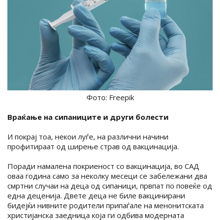
Фото: Freepik
Враќање на сипаниците и други болести
И покрај тоа, некои луѓе, на различни начини
профитираат од ширење страв од вакцинација.
Поради намалена покриеност со вакцинација, во САД
оваа година само за неколку месеци се забележани два
смртни случаи на деца од сипаници, првпат по повеќе од
една деценија. Двете деца не биле вакцинирани
бидејќи нивните родители припаѓале на менонитската
христијанска заедница која ги одбива модерната