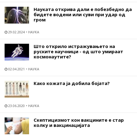
Науката открива дали е побезбедно да
бидете водени или суви при удар од
гром
29.02.2024
НАУКА
Што открило истражувањето на
руските научници - од што умираат
космонаутите?
02.04.2021
НАУКА
Како кожата ја добила бојата?
23.06.2020
НАУКА
Скептицизмот кон вакцините е стар
колку и вакцинацијата