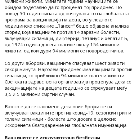
милиони животи. Минатата година научниците се
обидоа подетално да го проценат тој придонес. По
повод 50-годишнината од почнувањето на глобалната
програма за вакцинација на деца, во угледното
медицинско списание „Лансет“ беше објавена анализа
според која вакцините против 14 заразни болести,
вклучувајќи сипаници, дифтерија, тетанус и хепатит Б,
од 1974 година досега спасиле околу 154 милиони
животи, од кои дури 94 милиони се новороденчиња.
Со други зборови, вакцините спасуваат шест животи
секоја минута. Најголем придонес има вакцината против
сипаници, со приближно 94 милиони спасени животи.
Светската здравствена организација проценува дека со
вакцинацијата на децата годишно се спречуваат меѓу
3,5 и 5 милиони смртни случаи.
Важно е да се напомене дека овие бројки не ги
вклучуваат вакцините против ковид-19, сезонски грип и
големи сипаници - болеста што досега е целосно
искоренета благодарение на глобалната имунизација.
Вакцините се исклучително безбедни