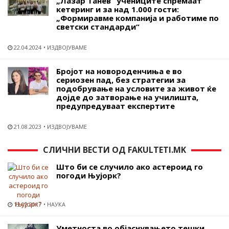
„Лазар Танев“ учениците спремаат
кетеринг и за над 1.000 гости:
„Формиравме компанија и работиме по
светски стандарди“
22.04.2024
ИЗДВОЈУВАМЕ
Бројот на новороденчиња е во
сериозен пад, без стратегии за
подобрување на условите за живот ќе
дојде до затворање на училишта,
предупредуваат експертите
21.08.2023
ИЗДВОЈУВАМЕ
СЛИЧНИ ВЕСТИ ОД FAKULTETI.MK
Што би се случило ако астероид го
погоди Њујорк?
13.02.2017
НАУКА
Уметноста во објаснувањето тешки