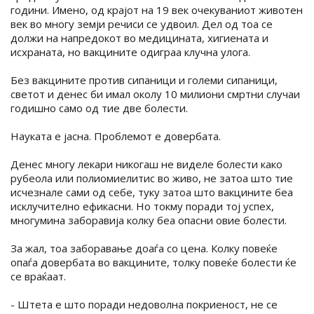
години. Имено, од крајот на 19 век очекуваниот животен
век во многу земји речиси се удвоил. Дел од тоа се
должи на напредокот во медицината, хигиената и
исхраната, но вакцините одиграа клучна улога.
Без вакцините против сипаници и големи сипаници,
светот и денес би имал околу 10 милиони смртни случаи
годишно само од тие две болести.
Науката е јасна. Проблемот е довербата.
Денес многу лекари никогаш не виделе болести како
рубеола или полиомиелитис во живо, не затоа што тие
исчезнале сами од себе, туку затоа што вакцините беа
исклучително ефикасни. Но токму поради тој успех,
многумина заборавија колку беа опасни овие болести.
За жал, тоа заборавање доаѓа со цена. Колку повеќе
опаѓа довербата во вакцините, толку повеќе болести ќе
се враќаат.
- Штета е што поради недоволна покриеност, не се