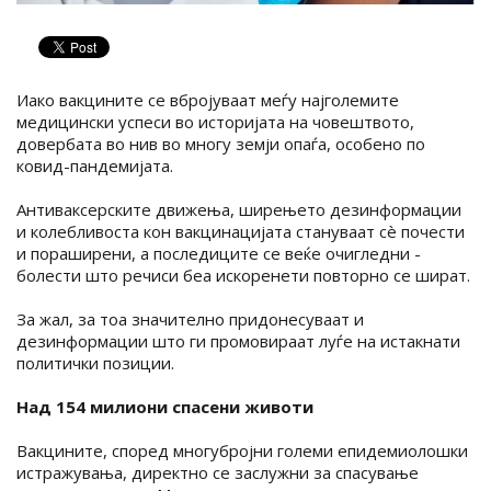
Иако вакцините се вбројуваат меѓу најголемите
медицински успеси во историјата на човештвото,
довербата во нив во многу земји опаѓа, особено по
ковид-пандемијата.
Антиваксерските движења, ширењето дезинформации
и колебливоста кон вакцинацијата стануваат сè почести
и пораширени, а последиците се веќе очигледни -
болести што речиси беа искоренети повторно се шират.
За жал, за тоа значително придонесуваат и
дезинформации што ги промовираат луѓе на истакнати
политички позиции.
Над 154 милиони спасени животи
Вакцините, според многубројни големи епидемиолошки
истражувања, директно се заслужни за спасување