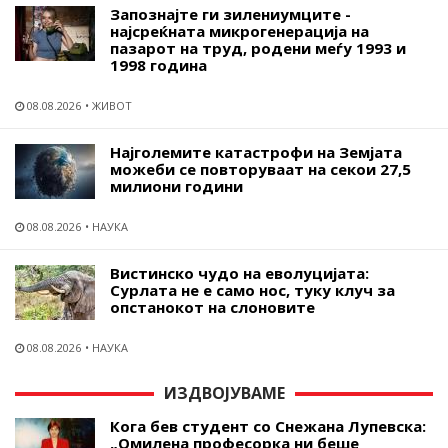
Запознајте ги зилениумците -
најсреќната микрогенерација на
пазарот на труд, родени меѓу 1993 и
1998 година
08.08.2026
ЖИВОТ
Најголемите катастрофи на Земјата
можеби се повторуваат на секои 27,5
милиони години
08.08.2026
НАУКА
Вистинско чудо на еволуцијата:
Сурлата не е само нос, туку клуч за
опстанокот на слоновите
08.08.2026
НАУКА
ИЗДВОЈУВАМЕ
Кога бев студент со Снежана Лупевска:
„Омилена професорка ни беше