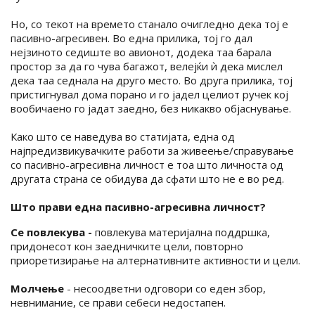
Но, со текот на времето станало очигледно дека тој е
пасивно-агресивен. Во една прилика, тој го дал
нејзиното седиште во авионот, додека таа барала
простор за да го чува багажот, велејќи ѝ дека мислел
дека таа седнала на друго место. Во друга прилика, тој
пристигнувал дома порано и го јадел целиот ручек кој
вообичаено го јадат заедно, без никакво објаснување.
Како што се наведува во статијата, една од
најпредизвикувачките работи за живеење/справување
со пасивно-агресивна личност е тоа што личноста од
другата страна се обидува да сфати што не е во ред.
Што прави една пасивно-агресивна личност?
Се повлекува -
повлекува материјална поддршка,
придонесот кон заедничките цели, повторно
приоретизирање на алтернативните активности и цели.
Молчење
- несоодветни одговори со еден збор,
невнимание, се прави себеси недостапен.