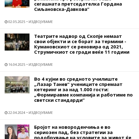
сегашната претседателка Гордана
Сиљановска-Давкова“
02.05.2025
ИЗДВОЈУВАМЕ
Театрите надвор од Скопје немаат
свои објекти и се борат за термини -
Кумановскиот се реновира од 2021,
Струмичкиот се гради веќе 11 години
16.04.2025
ИЗДВОЈУВАМЕ
Во 4 кујни во средното училиште
„Лазар Танев“ учениците спремаат
кетеринг и за над 1.000 гости:
„Формиравме компанија и работиме по
светски стандарди“
22.04.2024
ИЗДВОЈУВАМЕ
Бројот на новороденчиња е во
сериозен пад, без стратегии за
подобрување на условите за живот ќе