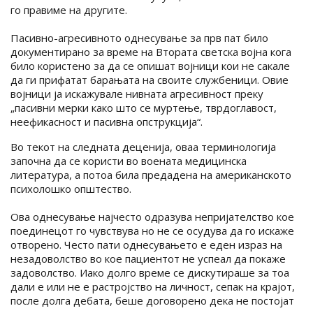
го правиме на другите.
Пасивно-агресивното однесување за прв пат било
документирано за време на Втората светска војна кога
било користено за да се опишат војници кои не сакале
да ги прифатат барањата на своите службеници. Овие
војници ја искажувале нивната агресивност преку
„пасивни мерки како што се муртење, тврдоглавост,
неефикасност и пасивна опструкција“.
Во текот на следната деценија, оваа терминологија
започна да се користи во воената медицинска
литература, а потоа била предадена на американското
психолошко општество.
Ова однесување најчесто одразува непријателство кое
поединецот го чувствува но не се осудува да го искаже
отворено. Често пати однесувањето е еден израз на
незадоволство во кое пациентот не успеал да покаже
задоволство. Иако долго време се дискутираше за тоа
дали е или не е растројство на личност, сепак на крајот,
после долга дебата, беше договорено дека не постојат