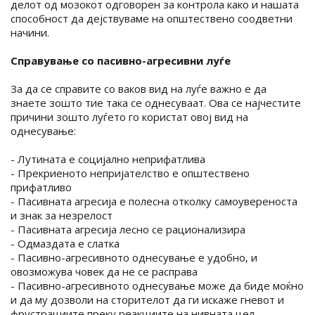
делот од мозокот одговорен за контрола како и нашата
способност да дејствуваме на општествено соодветни
начини.
Справување со пасивно-агресивни луѓе
За да се справите со ваков вид на луѓе важно е да
знаете зошто тие така се однесуваат. Ова се најчестите
причини зошто луѓето го користат овој вид на
однесување:
- Лутината е социјално неприфатлива
- Прекриеното непријателство е општествено
прифатливо
- Пасивната агресија е полесна отколку самоувереноста
и знак за незрелост
- Пасивната агресија лесно се рационализира
- Одмаздата е слатка
- Пасивно-агресивното однесување е удобно, и
овозможува човек да не се расправа
- Пасивно-агресивното однесување може да биде моќно
и да му дозволи на сторителот да ги искаже гневот и
фрустрациите преку реакциите на нивната цел