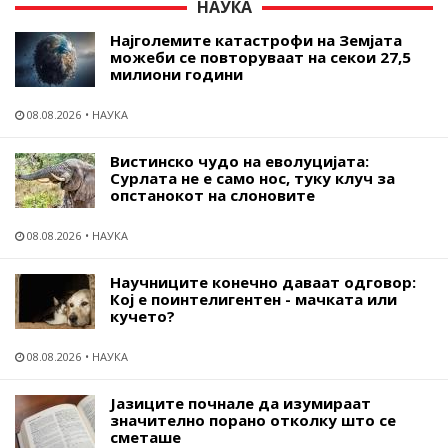
НАУКА
Најголемите катастрофи на Земјата
можеби се повторуваат на секои 27,5
милиони години
08.08.2026
НАУКА
Вистинско чудо на еволуцијата:
Сурлата не е само нос, туку клуч за
опстанокот на слоновите
08.08.2026
НАУКА
Научниците конечно даваат одговор:
Кој е поинтелигентен - мачката или
кучето?
08.08.2026
НАУКА
Јазиците почнале да изумираат
значително порано отколку што се
сметаше