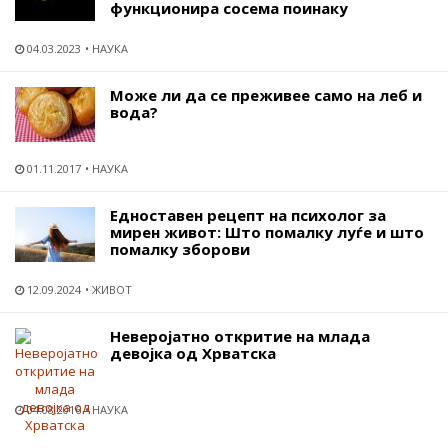
функционира сосема поинаку
04.03.2023
НАУКА
Може ли да се преживее само на леб и
вода?
01.11.2017
НАУКА
Eдноставен рецепт на психолог за
мирен живот: Што помалку луѓе и што
помалку зборови
12.09.2024
ЖИВОТ
Неверојатно откритие на млада
девојка од Хрватска
04.08.2016
НАУКА