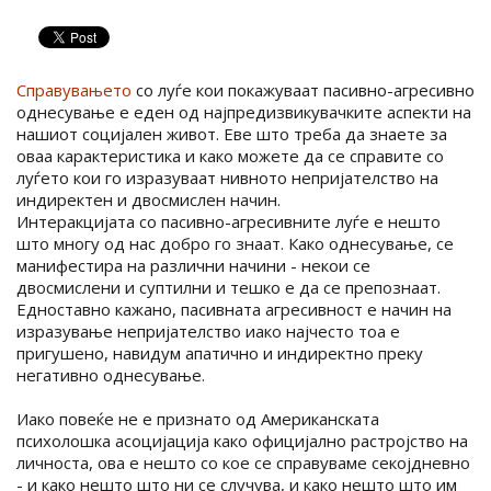
Справувањето
со луѓе кои покажуваат пасивно-агресивно
однесување е еден од најпредизвикувачките аспекти на
нашиот социјален живот. Еве што треба да знаете за
оваа карактеристика и како можете да се справите со
луѓето кои го изразуваат нивното непријателство на
индиректен и двосмислен начин.
Интеракцијата со пасивно-агресивните луѓе е нешто
што многу од нас добро го знаат. Како однесување, се
манифестира на различни начини - некои се
двосмислени и суптилни и тешко е да се препознаат.
Едноставно кажано, пасивната агресивност е начин на
изразување непријателство иако најчесто тоа е
пригушено, навидум апатично и индиректно преку
негативно однесување.
Иако повеќе не е признато од Американската
психолошка асоцијација како официјално растројство на
личноста, ова е нешто со кое се справуваме секојдневно
- и како нешто што ни се случува, и како нешто што им