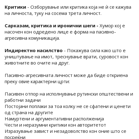
Критики
- Озборување или критика која не ѝ се кажува
на личноста, туку на сосема трета личност.
Сарказам, критика и иронични шеги -
Хумор кој е
насочен кон одредено лице е форма на пасивно-
агресивна комуникација.
Индиректно насилство
- Покажува сила како што е
уништување на имот, треснување врати, суровост кон
животните во очите на друг.
Пасивно-агресивната личност може да биде откриена
преку овие карактерни црти:
Пасивен отпор на исполнување рутински општествени и
работни задачи
Постојани поплаки за тоа колку не се сфатени и ценети
од страна на другите
Намуртени и аргументативни располженија
Чести и неразумни критики кон авторитетот
Изразување завист и незадоволство кон оние што се
посреќни