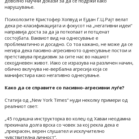
доволно научни докази за да се подржи како
нарушување.
Психолозите Кристофер Хопвуд и Ејдан Г.Ц.Рајт велат
дека ре-класификацијата и фокусот на „негативни идеи“
направија доста за да ја поткопаат и потценат
состојбата. Ваквиот вид на однесување е
проблематично и досадно. Со тоа кажано, не може да се
негира дека пасивно-агресивното однесување постои и
претставува предизвик за сите нас во нашиот
секојдневен живот. Иако се изразува на различен начин,
обично вклучува не-вербална агресија која се
манифестира како негативно однесување.
Како да се справите со пасивно-агресивни луѓе?
Статија од „New York Times“ нуди неколку примери од
реалниот свет:
„45 годишна инструкторка во колеџ од Хаваи неодамна
прекинала долга врска со човек за кој рекла дека е
„прекрасен, верен слушател и исклучително
чувствителна личност“.