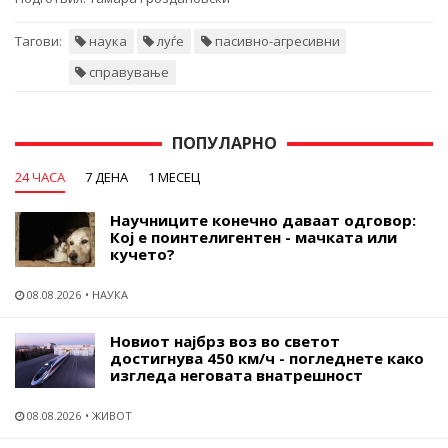
Тагови:
наука
луѓе
пасивно-агресивни
справување
ПОПУЛАРНО
24 ЧАСА
7 ДЕНА
1 МЕСЕЦ
Научниците конечно даваат одговор:
Кој е поинтелигентен - мачката или
кучето?
08.08.2026
НАУКА
Новиот најбрз воз во светот
достигнува 450 км/ч - погледнете како
изгледа неговата внатрешност
08.08.2026
ЖИВОТ