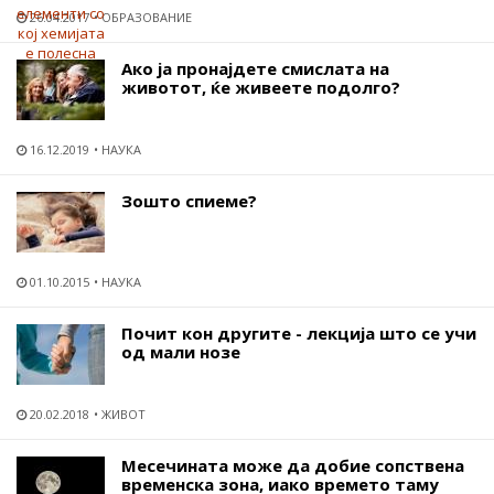
26.04.2017
ОБРАЗОВАНИЕ
Ако ја пронајдете смислата на
животот, ќе живеете подолго?
16.12.2019
НАУКА
Зошто спиеме?
01.10.2015
НАУКА
Почит кон другите - лекција што се учи
од мали нозе
20.02.2018
ЖИВОТ
Месечината може да добие сопствена
временска зона, иако времето таму