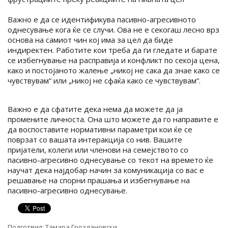
Важно е да се идентификува пасивно-агресивното
однесување кога ќе се случи. Ова не е секогаш лесно врз
основа на самиот чин кој има за цел да биде
индиректен. Работите кои треба да ги гледате и барате
се избегнување на расправија и конфликт по секоја цена,
како и постојаното жалење „никој не сака да знае како се
чувствувам“ или „никој не сфаќа како се чувствувам“.
Важно е да сфатите дека нема да можете да ја
промените личноста. Она што можете да го направите е
да воспоставите нормативни параметри кои ќе се
поврзат со вашата интеракција со нив. Вашите
пријатели, колеги или членови на семејството со
пасивно-агресивно однесување со текот на времето ќе
научат дека најдобар начин за комуникација со вас е
решавање на спорни прашања и избегнување на
пасивно-агресивно однесување.
Подготвил:
Тамара Гроздановски