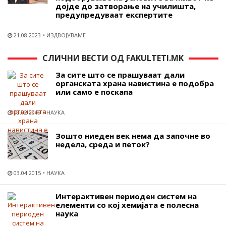
дојде до затворање на училишта,
предупредуваат експертите
21.08.2023
ИЗДВОЈУВАМЕ
СЛИЧНИ ВЕСТИ ОД FAKULTETI.MK
За сите што се прашуваат дали
органската храна навистина е подобра
или само е поскапа
03.02.2019
НАУКА
Зошто ниеден век нема да започне во
недела, среда и петок?
03.04.2015
НАУКА
Интерактивен периоден систем на
елементи со кој хемијата е полесна
наука