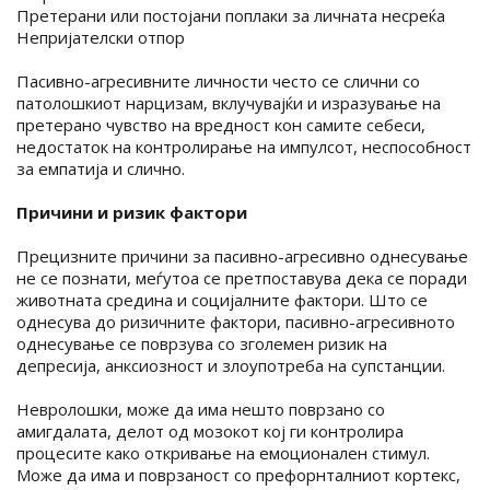
Претерани или постојани поплаки за личната несреќа
Непријателски отпор
Пасивно-агресивните личности често се слични со
патолошкиот нарцизам, вклучувајќи и изразување на
претерано чувство на вредност кон самите себеси,
недостаток на контролирање на импулсот, неспособност
за емпатија и слично.
Причини и ризик фактори
Прецизните причини за пасивно-агресивно однесување
не се познати, меѓутоа се претпоставува дека се поради
животната средина и социјалните фактори. Што се
однесува до ризичните фактори, пасивно-агресивното
однесување се поврзува со зголемен ризик на
депресија, анксиозност и злоупотреба на супстанции.
Невролошки, може да има нешто поврзано со
амигдалата, делот од мозокот кој ги контролира
процесите како откривање на емоционален стимул.
Може да има и поврзаност со префорнталниот кортекс,