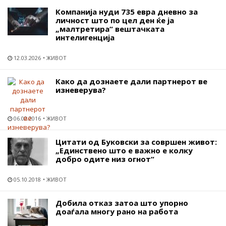
Компанија нуди 735 евра дневно за
личност што по цел ден ќе ја
„малтретира“ вештачката
интелигенција
12.03.2026
ЖИВОТ
Како да дознаете дали партнерот ве
изневерува?
06.02.2016
ЖИВОТ
Цитати од Буковски за совршен живот:
„Единствено што е важно е колку
добро одите низ огнот“
05.10.2018
ЖИВОТ
Добила отказ затоа што упорно
доаѓала многу рано на работа