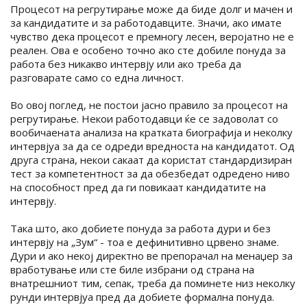
Процесот на регрутирање може да биде долг и мачен и
за кандидатите и за работодавците. Значи, ако имате
чувство дека процесот е премногу лесен, веројатно не е
реален. Ова е особено точно ако сте добиле понуда за
работа без никакво интервју или ако треба да
разговарате само со една личност.
Во овој поглед, не постои јасно правило за процесот на
регрутирање. Некои работодавци ќе се задоволат со
вообичаената анализа на кратката биографија и неколку
интервјуа за да се одреди вредноста на кандидатот. Од
друга страна, некои сакаат да користат стандардизиран
тест за компетентност за да обезбедат одредено ниво
на способност пред да ги повикаат кандидатите на
интервју.
Така што, ако добиете понуда за работа дури и без
интервју на „Зум“ - тоа е дефинитивно црвено знаме.
Дури и ако некој директно ве препорачал на менаџер за
вработување или сте биле избрани од страна на
внатрешниот тим, сепак, треба да поминете низ неколку
рунди интервјуа пред да добиете формална понуда.