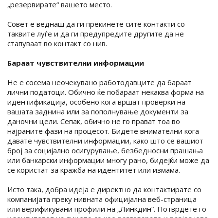
„резервирате“ вашето место.
Совет е веднаш да ги прекинете сите контакти со
таквите луѓе и да ги предупредите другите да не
стапуваат во контакт со нив.
Бараат чувствителни информации
Не е сосема неочекувано работодавците да бараат
лични податоци. Обично ќе побараат некаква форма на
идентификација, особено кога вршат проверки на
вашата заднина или за пополнување документи за
даночни цели. Сепак, обично не го прават тоа во
најраните фази на процесот. Бидете внимателни кога
давате чувствителни информации, како што се вашиот
број за социјално осигурување, безбедносни прашања
или банкарски информации многу рано, бидејќи може да
се користат за кражба на идентитет или измама.
Исто така, добра идеја е директно да контактирате со
компанијата преку нивната официјална веб-страница
или верификувани профили на „Линкдин“. Потврдете го