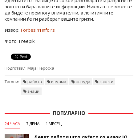
идентитетот на лицето со кое разговарате и разјаснете
зошто ги бара вашите информации. Никогаш не можете
да бидете премногу внимателни, а легитимните
компании ќе ги разберат вашите грижи.
Извор:
Forbes.n1info.rs
Фото: Freepik
Подготвил:
Маја Пероска
Тагови:
работа
измама
понуда
совети
знаци
ПОПУЛАРНО
24 ЧАСА
7 ДЕНА
1 МЕСЕЦ
Девет работи што луѓето со низок IQ