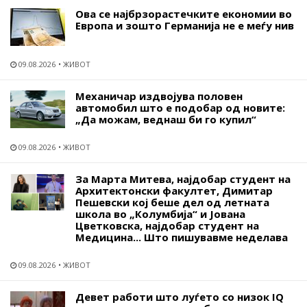
Ова се најбрзорастечките економии во
Европа и зошто Германија не е меѓу нив
09.08.2026
ЖИВОТ
Механичар издвојува половен
автомобил што е подобар од новите:
„Да можам, веднаш би го купил“
09.08.2026
ЖИВОТ
За Марта Митева, најдобар студент на
Архитектонски факултет, Димитар
Пешевски кој беше дел од летната
школа во „Колумбија“ и Јована
Цветковска, најдобар студент на
Медицина... Што пишувавме неделава
09.08.2026
ЖИВОТ
Девет работи што луѓето со низок IQ