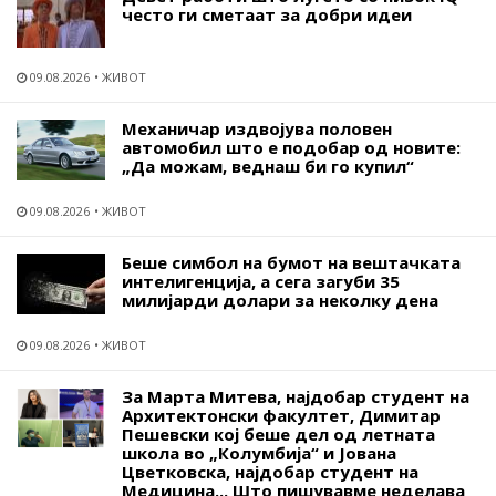
често ги сметаат за добри идеи
09.08.2026
ЖИВОТ
Механичар издвојува половен
автомобил што е подобар од новите:
„Да можам, веднаш би го купил“
09.08.2026
ЖИВОТ
Беше симбол на бумот на вештачката
интелигенција, а сега загуби 35
милијарди долари за неколку дена
09.08.2026
ЖИВОТ
За Марта Митева, најдобар студент на
Архитектонски факултет, Димитар
Пешевски кој беше дел од летната
школа во „Колумбија“ и Јована
Цветковска, најдобар студент на
Медицина... Што пишувавме неделава