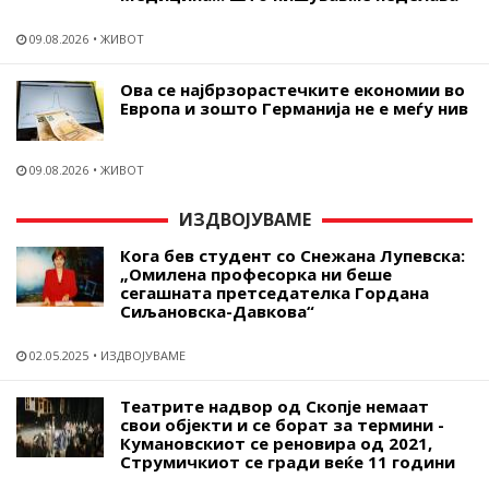
09.08.2026
ЖИВОТ
Ова се најбрзорастечките економии во
Европа и зошто Германија не е меѓу нив
09.08.2026
ЖИВОТ
ИЗДВОЈУВАМЕ
Кога бев студент со Снежана Лупевска:
„Омилена професорка ни беше
сегашната претседателка Гордана
Сиљановска-Давкова“
02.05.2025
ИЗДВОЈУВАМЕ
Театрите надвор од Скопје немаат
свои објекти и се борат за термини -
Кумановскиот се реновира од 2021,
Струмичкиот се гради веќе 11 години