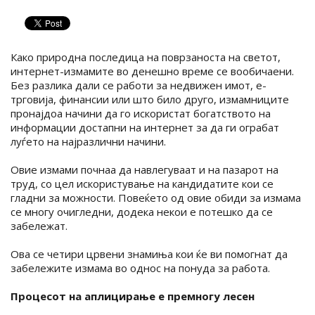
Како природна последица на поврзаноста на светот,
интернет-измамите во денешно време се вообичаени.
Без разлика дали се работи за недвижен имот, е-
трговија, финансии или што било друго, измамниците
пронајдоа начини да го искористат богатството на
информации достапни на интернет за да ги ограбат
луѓето на најразлични начини.
Овие измами почнаа да навлегуваат и на пазарот на
труд, со цел искористување на кандидатите кои се
гладни за можности. Повеќето од овие обиди за измама
се многу очигледни, додека некои е потешко да се
забележат.
Ова се четири црвени знамиња кои ќе ви помогнат да
забележите измама во однос на понуда за работа.
Процесот на аплицирање е премногу лесен