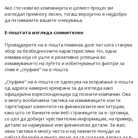
Ако сте нови во компанијата и целиот процес ви
изгледал премногу лесен, тогаш веројатно е најдобро
да ги намалите вашите очекувања.
Е-поштата изгледа сомнително
Провајдерите на е-пошта поминаа долг пат кога станува
збор за безбедносните карактеристики. Но, една
измама која сè уште е релативно успешна во
измамувањето на луѓето и избегнувањето филтри за
спам е „спуфинг“ на е-пошта.
„Спуфинг“ на е-пошта се однесува на испраќање е-пошта
од адреса намерно креирана за да изгледа како
официјална кореспонденција од познати компании. Ова
е многу вообичаена тактика на измамниците кои ги
таргетираат клиентите на финансиските институции,
како што се банките или веб-страниците за е-трговија,
со цел да добијат чувствителни информации, на пример,
детали за најавување или финансиски детали. За жал,
оваа тактика е многу честа и кај лажните понуди за
работа бидејќи е многу лесно да се создаде адреса за е-