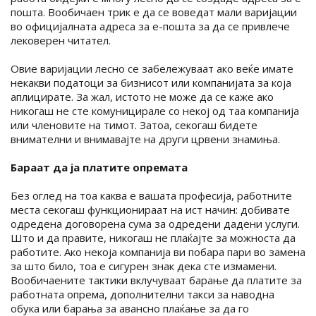
пошта. Вообичаен трик е да се воведат мали варијации
во официјалната адреса за е-пошта за да се привлече
лековерен читател.
Овие варијации лесно се забележуваат ако веќе имате
некакви податоци за бизнисот или компанијата за која
аплицирате. За жал, истото не може да се каже ако
никогаш не сте комуницирале со некој од таа компанија
или членовите на тимот. Затоа, секогаш бидете
внимателни и внимавајте на други црвени знамиња.
Бараат да ја платите опремата
Без оглед на тоа каква е вашата професија, работните
места секогаш функционираат на ист начин: добивате
одредена договорена сума за одредени дадени услуги.
Што и да правите, никогаш не плаќајте за можноста да
работите. Ако некоја компанија ви побара пари во замена
за што било, тоа е сигурен знак дека сте измамени.
Вообичаените тактики вклучуваат барање да платите за
работната опрема, дополнителни такси за наводна
обука или барања за авансно плаќање за да го