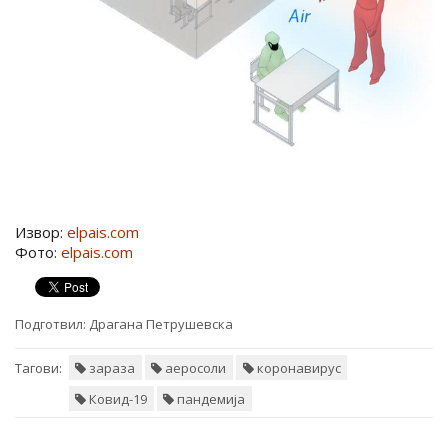
Извор:
elpais.com
Фото:
elpais.com
Подготвил:
Драгана Петрушевска
Тагови:
зараза
аеросоли
коронавирус
Ковид-19
пандемија