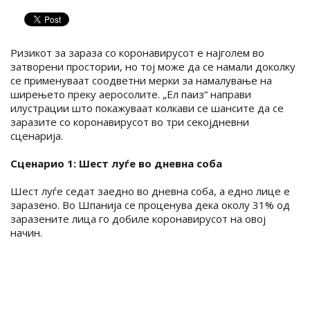
Ризикот за зараза со коронавирусот е најголем во
затворени простории, но тој може да се намали доколку
се применуваат соодветни мерки за намалување на
ширењето преку аеросолите. „Ел паиз“ направи
илустрации што покажуваат колкави се шансите да се
заразите со коронавирусот во три секојдневни
сценарија.
Сценарио 1: Шест луѓе во дневна соба
Шест луѓе седат заедно во дневна соба, а едно лице е
заразено. Во Шпанија се проценува дека околу 31% од
заразените лица го добиле коронавирусот на овој
начин.