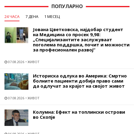
ПОПУЛАРНО
24 ЧАСА
7 ДЕНА
1 МЕСЕЦ
Јована Цветковска, најдобар студент
на Медицина со просек 9,98:
„Специјализантите заслужуваат
поголема поддршка, почит и можности
за професионален развој“
07.08.2026
ЖИВОТ
Историска одлука во Америка: Смртно
болните пациенти добија право сами
да одлучат за крајот на својот живот
07.08.2026
ЖИВОТ
Колумна: Ефект на топлински острови
во Скопје
06.08.2026
ЖИВОТ