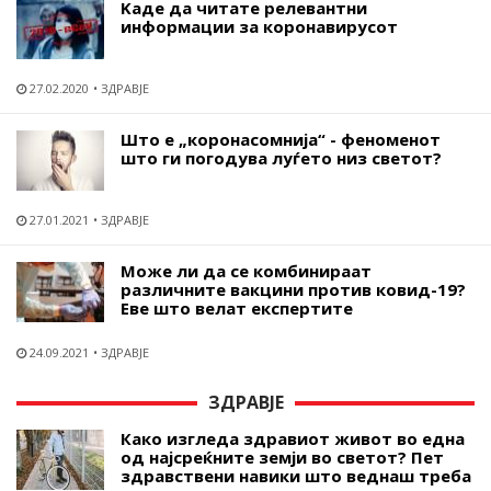
Kаде да читате релевантни
информации за коронавирусот
27.02.2020
ЗДРАВЈЕ
Што е „коронасомнија“ - феноменот
што ги погодува луѓето низ светот?
27.01.2021
ЗДРАВЈЕ
Може ли да се комбинираат
различните вакцини против ковид-19?
Еве што велат експертите
24.09.2021
ЗДРАВЈЕ
ЗДРАВЈЕ
Како изгледа здравиот живот во една
од најсреќните земји во светот? Пет
здравствени навики што веднаш треба