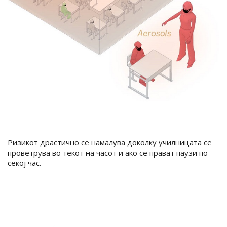
Ризикот драстично се намалува доколку училницата се
проветрува во текот на часот и ако се прават паузи по
секој час.