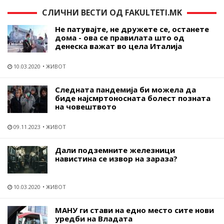
СЛИЧНИ ВЕСТИ ОД FAKULTETI.MK
Не патувајте, не дружете се, останете
дома - ова се правилата што од
денеска важат во цела Италија
10.03.2020
ЖИВОТ
Следната пандемија би можела да
биде најсмртоносната болест позната
на човештвото
09.11.2023
ЖИВОТ
Дали подземните железници
навистина се извор на зараза?
10.03.2020
ЖИВОТ
МАНУ ги стави на едно место сите нови
уредби на Владата