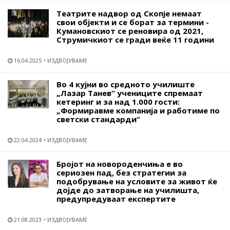
Театрите надвор од Скопје немаат
свои објекти и се борат за термини -
Кумановскиот се реновира од 2021,
Струмичкиот се гради веќе 11 години
16.04.2025
ИЗДВОЈУВАМЕ
Во 4 кујни во средното училиште
„Лазар Танев“ учениците спремаат
кетеринг и за над 1.000 гости:
„Формиравме компанија и работиме по
светски стандарди“
22.04.2024
ИЗДВОЈУВАМЕ
Бројот на новороденчиња е во
сериозен пад, без стратегии за
подобрување на условите за живот ќе
дојде до затворање на училишта,
предупредуваат експертите
21.08.2023
ИЗДВОЈУВАМЕ