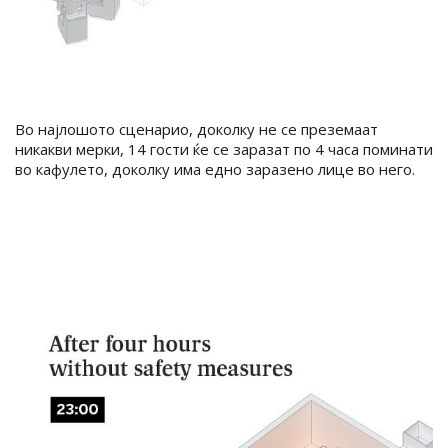
Во најлошото сценарио, доколку не се преземаат
никакви мерки, 14 гости ќе се заразат по 4 часа поминати
во кафулето, доколку има едно заразено лице во него.