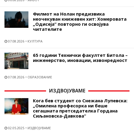
Филмот на Нолан предизвика
неочекуван книжевен хит: Хомеровата
„Одисеја“ повторно ги освојува
читателите
07.08.2026
КУЛТУРА
65 години Технички факултет Битола –
инженерство, иновации, извонредност
07.08.2026
ОБРАЗОВАНИЕ
ИЗДВОЈУВАМЕ
Кога бев студент со Снежана Лупевска:
„Омилена професорка ни беше
сегашната претседателка Гордана
Сиљановска-Давкова“
02.05.2025
ИЗДВОЈУВАМЕ