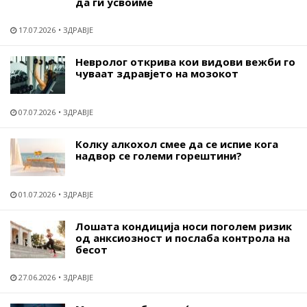
да ги усвоиме
17.07.2026
ЗДРАВЈЕ
Невролог открива кои видови вежби го
чуваат здравјето на мозокот
07.07.2026
ЗДРАВЈЕ
Колку алкохол смее да се испие кога
надвор се големи горештини?
01.07.2026
ЗДРАВЈЕ
Лошата кондиција носи поголем ризик
од анксиозност и послаба контрола на
бесот
27.06.2026
ЗДРАВЈЕ