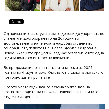
Од приказните за студентските денови до упорноста во
учењето и докторирањето на 26 години и
достигнувањето на титулата најдобар студент во
генерацијата, животот на Шетландските Острови и
невообичаените професии, зад нас оставаме уште една
година полна со интересни приказни.
Во продолжение се петте најчитани теми за 2025
година на Факултети.мк. Кликнете на сликите ако сакате
повторно да ги прочитате.
Првото место годинава го зазема приказната на
познатата водителка Снежана Лупевска за нејзините
студентски денови.