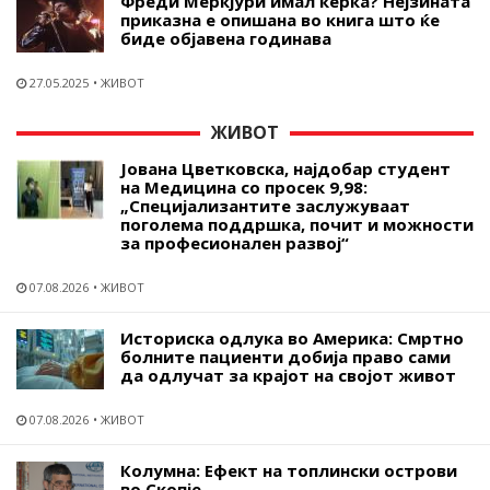
Фреди Меркјури имал ќерка? Нејзината
приказна е опишана во книга што ќе
биде објавена годинава
27.05.2025
ЖИВОТ
ЖИВОТ
Јована Цветковска, најдобар студент
на Медицина со просек 9,98:
„Специјализантите заслужуваат
поголема поддршка, почит и можности
за професионален развој“
07.08.2026
ЖИВОТ
Историска одлука во Америка: Смртно
болните пациенти добија право сами
да одлучат за крајот на својот живот
07.08.2026
ЖИВОТ
Колумна: Ефект на топлински острови
во Скопје