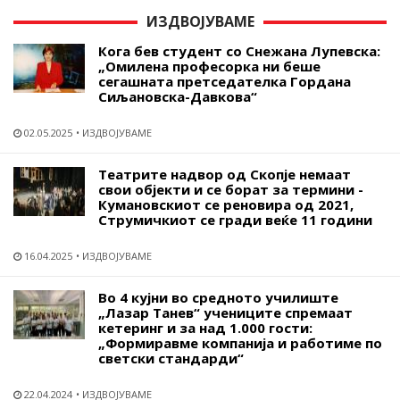
ИЗДВОЈУВАМЕ
Кога бев студент со Снежана Лупевска:
„Омилена професорка ни беше
сегашната претседателка Гордана
Сиљановска-Давкова“
02.05.2025
ИЗДВОЈУВАМЕ
Театрите надвор од Скопје немаат
свои објекти и се борат за термини -
Кумановскиот се реновира од 2021,
Струмичкиот се гради веќе 11 години
16.04.2025
ИЗДВОЈУВАМЕ
Во 4 кујни во средното училиште
„Лазар Танев“ учениците спремаат
кетеринг и за над 1.000 гости:
„Формиравме компанија и работиме по
светски стандарди“
22.04.2024
ИЗДВОЈУВАМЕ