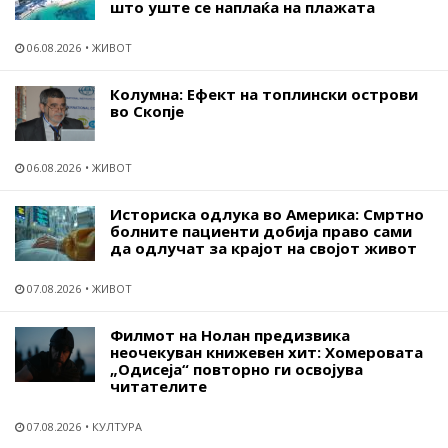
што уште се наплаќа на плажата
06.08.2026
ЖИВОТ
Колумна: Ефект на топлински острови
во Скопје
06.08.2026
ЖИВОТ
Историска одлука во Америка: Смртно
болните пациенти добија право сами
да одлучат за крајот на својот живот
07.08.2026
ЖИВОТ
Филмот на Нолан предизвика
неочекуван книжевен хит: Хомеровата
„Одисеја“ повторно ги освојува
читателите
07.08.2026
КУЛТУРА