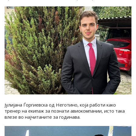
Јулијана Ѓоргиевска од Неготино, која работи како
тренер на екипаж за познати авиокомпании, исто така
влезе во најчитаните за годинава.