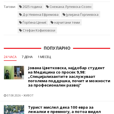
Тагови:
2025 година
Снежана Лупевска-Созен
Д-р Невена Ефремова
Јулијана Ѓоргиевска
Ѓорѓина Цениќ
најчитани теми
Стефан Кофиловски
ПОПУЛАРНО
24 ЧАСА
7 ДЕНА
1 МЕСЕЦ
Јована Цветковска, најдобар студент
на Медицина со просек 9,98:
„Специјализантите заслужуваат
поголема поддршка, почит и можности
за професионален развој“
07.08.2026
ЖИВОТ
Турист мислел дека 100 евра за
лежалки е премногу, а потоа видел