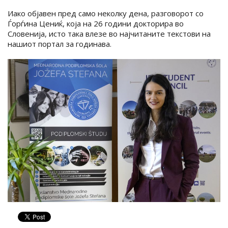
Иако објавен пред само неколку дена, разговорот со
Ѓорѓина Цениќ, која на 26 години докторира во
Словенија, исто така влезе во најчитаните текстови на
нашиот портал за годинава.