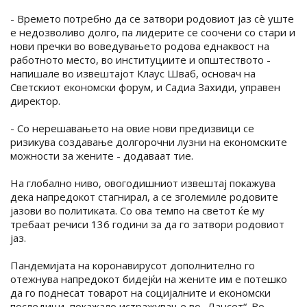
- Времето потребно да се затвори родовиот јаз сè уште
е недозволиво долго, па лидерите се соочени со стари и
нови пречки во воведувањето родова еднаквост на
работното место, во институциите и општеството -
напишале во извештајот Клаус Шваб, основач на
Светскиот економски форум, и Садиа Захиди, управен
директор.
- Со нерешавањето на овие нови предизвици се
ризикува создавање долгорочни лузни на економските
можности за жените - додаваат тие.
На глобално ниво, овогодишниот извештај покажува
дека напредокот стагнирал, а се зголемиле родовите
јазови во политиката. Со ова темпо на светот ќе му
требаат речиси 136 години за да го затвори родовиот
јаз.
Пандемијата на коронавирусот дополнително го
отежнува напредокот бидејќи на жените им е потешко
да го поднесат товарот на социјалните и економски
последици, покажало истражување во „Лансет“. Во