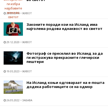
28.03.2016
ЖИВОТ
Законите поради кои на Исланд има
најголема родова еднаквост во светот
29.12.2020
ЖИВОТ
Фотограф се преселил во Исланд за да
ги истражува прекрасните глечерски
пештери
19.05.2023
ЖИВОТ
На Исланд коњи одговараат на е-пошта
додека работниците се на одмор
26.05.2022
ЗАБАВА