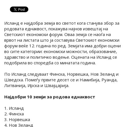
Исланд е најдобра земја во светот кога станува збор за
родовата еднаквост, покажува најнов извештај на
Светскиот економски форум. Оваа земја се наоѓа на
врвот на листата што ја составува Светскиот економски
форум веќе 12. година по ред. Земјата има добри оцени
во сите категории: економски можности, образование,
здравство и политичко водење. Оцената на Исланд се
подобрила во споредба со минатата година.
По Исланд следуваат Финска, Норвешка, Нов Зеланд и
Шведска. Помеѓу првите десет се и Намибија, Руанда,
Литванија, Ирска и Швајцарија.
Најдобри 10 земји за родова еднаквост
1. Исланд
2. Финска
3. Норвешка
4. Нов Зеланд