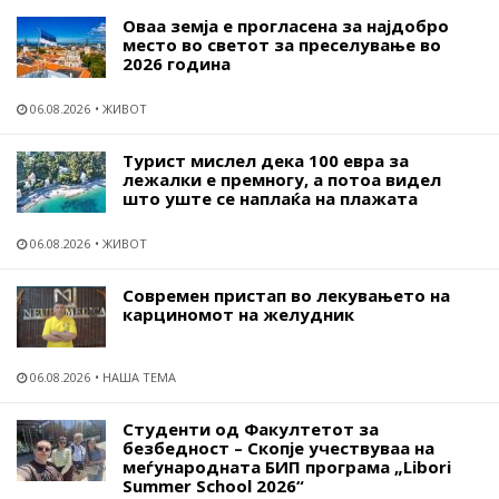
Оваа земја е прогласена за најдобро
место во светот за преселување во
2026 година
06.08.2026
ЖИВОТ
Турист мислел дека 100 евра за
лежалки е премногу, а потоа видел
што уште се наплаќа на плажата
06.08.2026
ЖИВОТ
Современ пристап во лекувањето на
карциномот на желудник
06.08.2026
НАША ТЕМА
Студенти од Факултетот за
безбедност – Скопје учествуваа на
меѓународната БИП програма „Libori
Summer School 2026“