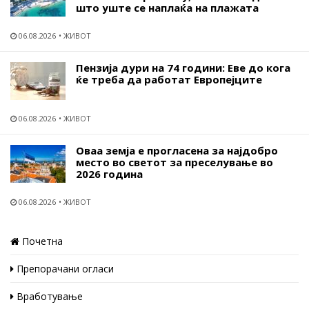
што уште се наплаќа на плажата
06.08.2026
ЖИВОТ
Пензија дури на 74 години: Еве до кога
ќе треба да работат Европејците
06.08.2026
ЖИВОТ
Оваа земја е прогласена за најдобро
место во светот за преселување во
2026 година
06.08.2026
ЖИВОТ
Почетна
Препорачани огласи
Вработување