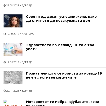
29.08.2021
ЗДРАВЈЕ
Совети од десет успешни жени, како
да стигнете до посакуваната цел
19.10.2016
КУЛТУРА
Здравството во Исланд...Што е тоа
упат?
12.06.2019
ЗДРАВЈЕ
Познат лек што се користи за ковид-19
не е ефективен кај жените
20.11.2021
ЗДРАВЈЕ
Интернетот ги избра најубавите жени
во светот