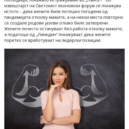
извештајот на Светскиот економски форум се покажува
истото - дека жените биле потешко погодени од
пандемијата отколку мажите, а на некои места повторно
се создале родови јазови откако биле затворени.
Жените почесто остануваат без работа отколку мажите,
а податоци од „Линкдин“ покажуваат дека жените
поретко се вработуваат на лидерски позиции.