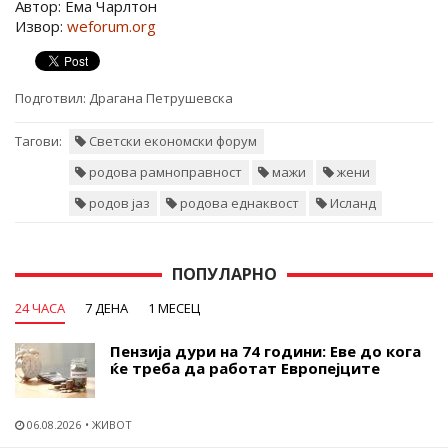
Автор: Ема Чарлтон
Извор:
weforum.org
Подготвил:
Драгана Петрушевска
Тагови:
Светски економски форум
родова рамноправност
мажи
жени
родов јаз
родова еднаквост
Исланд
ПОПУЛАРНО
24 ЧАСА
7 ДЕНА
1 МЕСЕЦ
Пензија дури на 74 години: Еве до кога
ќе треба да работат Европејците
06.08.2026
ЖИВОТ