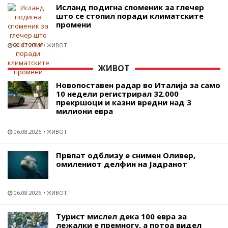
Исланд подигна споменик за глечер
што се стопил поради климатските
промени
24.07.2019
ЖИВОТ
ЖИВОТ
Новопоставен радар во Италија за само
10 недели регистрирал 32.000
прекршоци и казни вредни над 3
милиони евра
06.08.2026
ЖИВОТ
Првпат одблизу е снимен Оливер,
омилениот делфин на Јадранот
06.08.2026
ЖИВОТ
Турист мислел дека 100 евра за
лежалки е премногу, а потоа видел