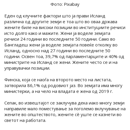
Фото: Pixabay
Еден од клучните фактори што ја прави Исланд
различна од другите земји е тоа што во оваа држава
жените биле на високи позиции во институциите речиси
исто долго како и мажите. Жени ја воделе земјата
речиси 24 години во последните 50 години. Само во
Бангладеш жени ја воделе земјата повеќе отколку во
Исланд, односно над 27 години во последните 50
години. Освен тоа, 39,7% од парламентарците и 40% од
министрите на Исланд се жени. Жените често се и на
управувачки позиции.
Финска, која се наоѓа на второто место на листата,
затворила 86,1% од родовиот јаз. Во земјата има многу
министерки, а на чело на владата е жена од 2019 г.
Сепак, во извештајот се заклучува дека иако многу земји
направиле мало поместување за поголемо вклучување на
жените во општеството, жените сè уште се казнети во
светот на работата.