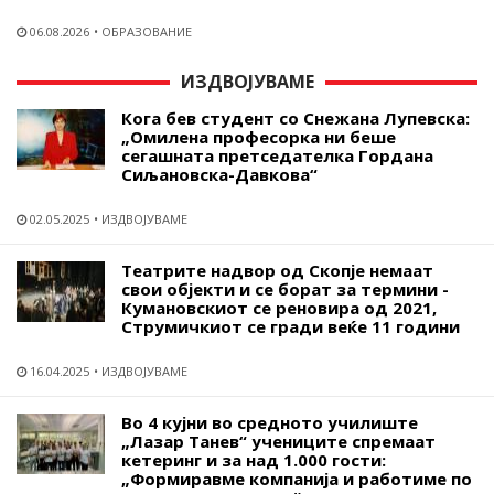
06.08.2026
ОБРАЗОВАНИЕ
ИЗДВОЈУВАМЕ
Кога бев студент со Снежана Лупевска:
„Омилена професорка ни беше
сегашната претседателка Гордана
Сиљановска-Давкова“
02.05.2025
ИЗДВОЈУВАМЕ
Театрите надвор од Скопје немаат
свои објекти и се борат за термини -
Кумановскиот се реновира од 2021,
Струмичкиот се гради веќе 11 години
16.04.2025
ИЗДВОЈУВАМЕ
Во 4 кујни во средното училиште
„Лазар Танев“ учениците спремаат
кетеринг и за над 1.000 гости:
„Формиравме компанија и работиме по