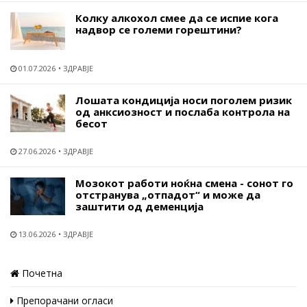
Колку алкохол смее да се испие кога
надвор се големи горештини?
01.07.2026
ЗДРАВЈЕ
Лошата кондиција носи поголем ризик
од анксиозност и послаба контрола на
бесот
27.06.2026
ЗДРАВЈЕ
Мозокот работи ноќна смена - сонот го
отстранува „отпадот“ и може да
заштити од деменција
13.06.2026
ЗДРАВЈЕ
Почетна
Препорачани огласи