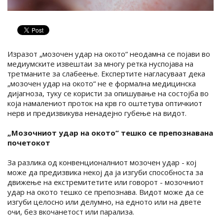
Изразот „мозочен удар на окото“ неодамна се појави во
медиумските извештаи за многу ретка нуспојава на
третманите за слабеење. Експертите нагласуваат дека
„мозочен удар на окото“ не е формална медицинска
дијагноза, туку се користи за опишување на состојба во
која намалениот проток на крв го оштетува оптичкиот
нерв и предизвикува ненадејно губење на видот.
„Мозочниот удар на окото“ тешко се препознавана
почетокот
За разлика од конвенционалниот мозочен удар - кој
може да предизвика некој да ја изгуби способноста за
движење на екстремитетите или говорот - мозочниот
удар на окото тешко се препознава. Видот може да се
изгуби целосно или делумно, на едното или на двете
очи, без вкочанетост или парализа.