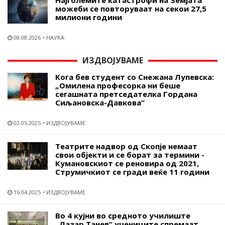
Најголемите катастрофи на Земјата
можеби се повторуваат на секои 27,5
милиони години
08.08.2026
НАУКА
ИЗДВОЈУВАМЕ
Кога бев студент со Снежана Лупевска:
„Омилена професорка ни беше
сегашната претседателка Гордана
Сиљановска-Давкова“
02.05.2025
ИЗДВОЈУВАМЕ
Театрите надвор од Скопје немаат
свои објекти и се борат за термини -
Кумановскиот се реновира од 2021,
Струмичкиот се гради веќе 11 години
16.04.2025
ИЗДВОЈУВАМЕ
Во 4 кујни во средното училиште
„Лазар Танев“ учениците спремаат