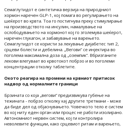
Семаглутидот е синтетичка верзија на природниот
хормон наречен GLP-1, кој помага во регулирањето на
шеќерот во крвта. Тоа го постигнува преку стимулирање
на производството на инсулин, намалување на
ослободувањето на хормонот кој го зголемува шеќерот,
наречен глукагон, и забавување на варењето.
Семаглутидот се користи за лекување дијабетес тип 2,
срцеви болести и дебелина. „Вегови“ се инјектира во
поголема максимална доза од „оземпик“. Вбризганите
лекови влегуваат во крвотокот побрзо и во поголеми
концентрации отколку таблетите.
Окото реагира на промени на крвниот притисок
надвор од нормалните граници
Брзината со која „вегови“ предизвикува губење на
тежината - побрзо отколку кај другите третмани - може
да биде дел од објаснувањето. Човечкото тело е систем
во кој ниту еден орган или процес не работи изолирано.
Автономниот нервен систем, кој ги контролира
неволевите функции, како срцевиот ритам и варењето,