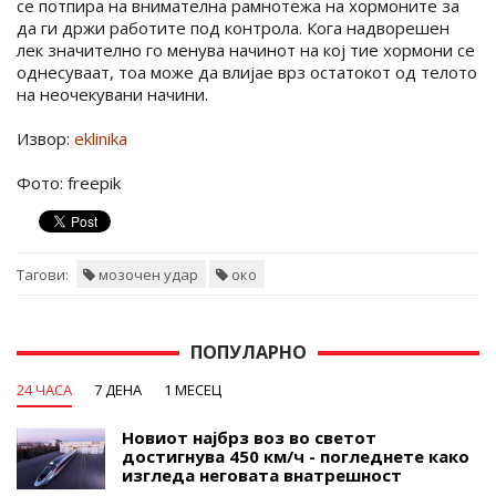
се потпира на внимателна рамнотежа на хормоните за
да ги држи работите под контрола. Кога надворешен
лек значително го менува начинот на кој тие хормони се
однесуваат, тоа може да влијае врз остатокот од телото
на неочекувани начини.
Извор:
eklinika
Фото: freepik
Тагови:
мозочен удар
око
ПОПУЛАРНО
24 ЧАСА
7 ДЕНА
1 МЕСЕЦ
Новиот најбрз воз во светот
достигнува 450 км/ч - погледнете како
изгледа неговата внатрешност