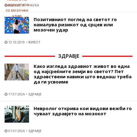
09.06.2016
НАУКА
Позитивниот поглед на светот го
намалува ризикот од срцев или
мозочен удар
13.10.2019
ЖИВОТ
ЗДРАВЈЕ
Како изгледа здравиот живот во една
од најсреќните земји во светот? Пет
здравствени навики што веднаш треба
да ги усвоиме
17.07.2026
ЗДРАВЈЕ
Невролог открива кои видови вежби го
чуваат здравјето на мозокот
07.07.2026
ЗДРАВЈЕ