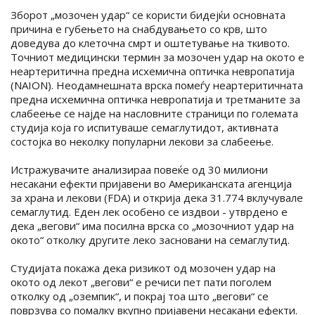
Зборот „мозочен удар“ се користи бидејќи основната
причина е губењето на снабдувањето со крв, што
доведува до клеточна смрт и оштетување на ткивото.
Точниот медицински термин за мозочен удар на окото е
неартеритична предна исхемична оптичка невропатија
(NAION). Неодамнешната врска помеѓу неартеритичната
предна исхемична оптичка невропатија и третманите за
слабеење се најде на насловните страници по големата
студија која го испитуваше семаглутидот, активната
состојка во неколку популарни лекови за слабеење.
Истражувачите анализираа повеќе од 30 милиони
несакани ефекти пријавени во Американската агенција
за храна и лекови (FDA) и открија дека 31.774 вклучувале
семаглутид. Еден лек особено се издвои - утврдено е
дека „вегови“ има посилна врска со „мозочниот удар на
окото“ отколку другите леко засновани на семаглутид.
Студијата покажа дека ризикот од мозочен удар на
окото од лекот „вегови“ е речиси пет пати поголем
отколку од „оземпик“, и покрај тоа што „вегови“ се
поврзува со помалку вкупно пријавени несакани ефекти.