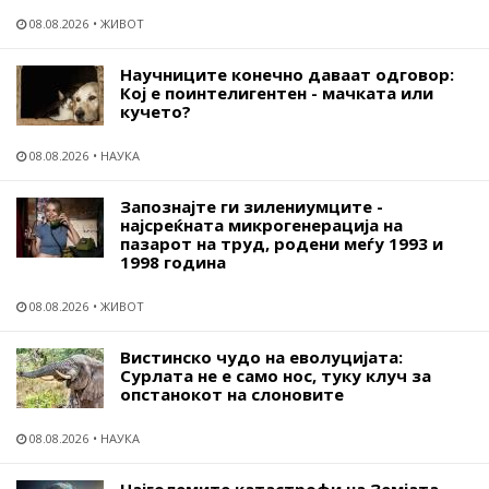
08.08.2026
ЖИВОТ
Научниците конечно даваат одговор:
Кој е поинтелигентен - мачката или
кучето?
08.08.2026
НАУКА
Запознајте ги зилениумците -
најсреќната микрогенерација на
пазарот на труд, родени меѓу 1993 и
1998 година
08.08.2026
ЖИВОТ
Вистинско чудо на еволуцијата:
Сурлата не е само нос, туку клуч за
опстанокот на слоновите
08.08.2026
НАУКА