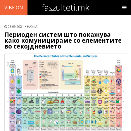
VIBE ON
05.09.2021
НАУКА
Периоден систем што покажува
како комуницираме со елементите
во секојдневието