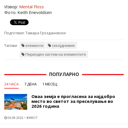
Извор:
Mental Floss
Фото: Keith Enevoldsen
Подготвил:
Тамара Гроздановски
Тагови:
елементи
секојдневие
Периоден систем на елементите
ПОПУЛАРНО
24 ЧАСА
7 ДЕНА
1 МЕСЕЦ
Оваа земја е прогласена за најдобро
место во светот за преселување во
2026 година
06.08.2026
ЖИВОТ