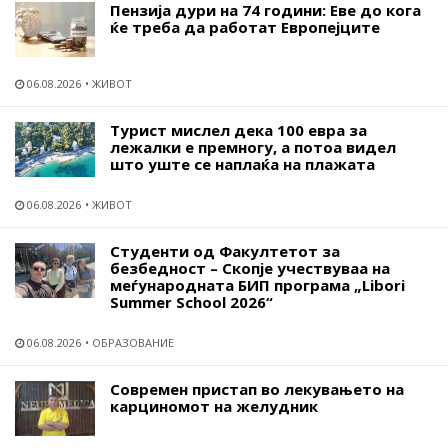
Пензија дури на 74 години: Еве до кога
ќе треба да работат Европејците
06.08.2026
ЖИВОТ
Турист мислел дека 100 евра за
лежалки е премногу, а потоа видел
што уште се наплаќа на плажата
06.08.2026
ЖИВОТ
Студенти од Факултетот за
безбедност – Скопје учествуваа на
меѓународната БИП програма „Libori
Summer School 2026“
06.08.2026
ОБРАЗОВАНИЕ
Современ пристап во лекувањето на
карциномот на желудник