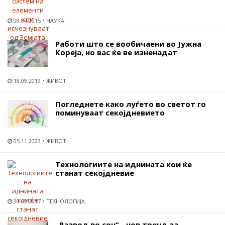
08.04.2015
НАУКА
Работи што се вообичаени во Јужна
Кореја, но вас ќе ве изненадат
18.09.2019
ЖИВОТ
Погледнете како луѓето во светот го
поминуваат секојдневието
05.11.2023
ЖИВОТ
Технологиите на иднината кои ќе
станат секојдневие
30.03.2017
ТЕХНОЛОГИЈА
„Развод во сон“ - нов тренд за