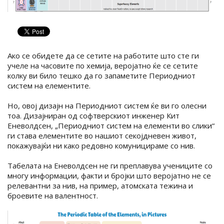
Ако се обидете да се сетите на работите што сте ги
учеле на часовите по хемија, веројатно ќе се сетите
колку ви било тешко да го запаметите Периодниот
систем на елементите.
Но, овој дизајн на Периодниот систем ќе ви го олесни
тоа. Дизајниран од софтверскиот инженер Кит
Еневолдсен, „Периодниот систем на елементи во слики“
ги става елементите во нашиот секојдневен живот,
покажувајќи ни како редовно комуницираме со нив.
Табелата на Еневолдсен не ги преплавува учениците со
многу информации, факти и бројки што веројатно не се
релевантни за нив, на пример, атомската тежина и
броевите на валентност.