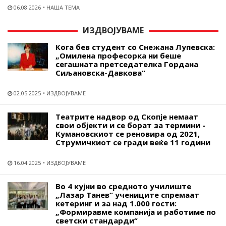
06.08.2026
НАША ТЕМА
ИЗДВОЈУВАМЕ
Кога бев студент со Снежана Лупевска:
„Омилена професорка ни беше
сегашната претседателка Гордана
Сиљановска-Давкова“
02.05.2025
ИЗДВОЈУВАМЕ
Театрите надвор од Скопје немаат
свои објекти и се борат за термини -
Кумановскиот се реновира од 2021,
Струмичкиот се гради веќе 11 години
16.04.2025
ИЗДВОЈУВАМЕ
Во 4 кујни во средното училиште
„Лазар Танев“ учениците спремаат
кетеринг и за над 1.000 гости:
„Формиравме компанија и работиме по
светски стандарди“