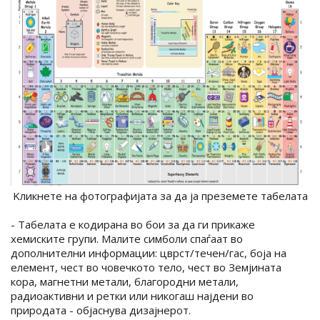
Kликнете на фотографијата за да ја преземете табелата
- Табелата е кодирана во бои за да ги прикаже
хемиските групи. Малите симболи спаѓаат во
дополнителни информации: цврст/течен/гас, боја на
елемент, чест во човечкото тело, чест во Земјината
кора, магнетни метали, благородни метали,
радиоактивни и ретки или никогаш најдени во
природата - објаснува дизајнерот.