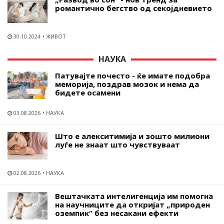
романтично бегство од секојдневието
30.10.2024
ЖИВОТ
НАУКА
Патувајте почесто - ќе имате подобра
меморија, поздрав мозок и нема да
бидете осамени
03.08.2026
НАУКА
Што е алекситимија и зошто милиони
луѓе не знаат што чувствуваат
02.08.2026
НАУКА
Вештачката интелигенција им помогна
на научниците да откријат „природен
оземпик“ без несакани ефекти