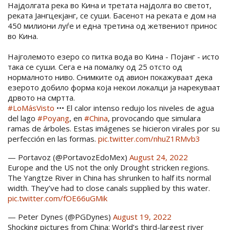
Најдолгата река во Кина и третата најдолга во светот,
реката Јангцекјанг, се суши. Басенот на реката е дом на
450 милиони луѓе и една третина од жетвениот принос
во Кина.
Најголемото езеро со питка вода во Кина - Појанг - исто
така се суши. Сега е на помалку од 25 отсто од
нормалното ниво. Снимките од авион покажуваат дека
езерото добило форма која некои локалци ја нарекуваат
дрвото на смртта.
#LoMásVisto
••• El calor intenso redujo los niveles de agua
del lago
#Poyang
, en
#China
, provocando que simulara
ramas de árboles. Estas imágenes se hicieron virales por su
perfección en las formas.
pic.twitter.com/nhuZ1RMvb3
— Portavoz (@PortavozEdoMex)
August 24, 2022
Europe and the US not the only Drought stricken regions.
The Yangtze River in China has shrunken to half its normal
width. They’ve had to close canals supplied by this water.
pic.twitter.com/fOE66uGMik
— Peter Dynes (@PGDynes)
August 19, 2022
Shocking pictures from China: World’s third-largest river