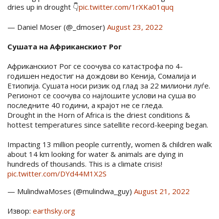
dries up in drought 👇
pic.twitter.com/1rXKa01quq
— Daniel Moser (@_dmoser)
August 23, 2022
Сушата на Африканскиот Рог
Африканскиот Рог се соочува со катастрофа по 4-
годишен недостиг на дождови во Кенија, Сомалија и
Етиопија. Сушата носи ризик од глад за 22 милиони луѓе.
Регионот се соочува со најлошите услови на суша во
последните 40 години, а крајот не се гледа.
Drought in the Horn of Africa is the driest conditions &
hottest temperatures since satellite record-keeping began.
Impacting 13 million people currently, women & children walk
about 14 km looking for water & animals are dying in
hundreds of thousands. This is a climate crisis!
pic.twitter.com/DYd44M1X2S
— MulindwaMoses (@mulindwa_guy)
August 21, 2022
Извор:
earthsky.org