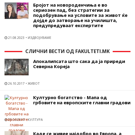
Бројот на новороденчиња е во
сериозен пад, без стратегии за
подобрување на условите за живот ќе
дојде до затворање на училишта,
предупредуваат експертите
21.08.2023
ИЗДВОЈУВАМЕ
СЛИЧНИ ВЕСТИ ОД FAKULTETI.MK
Апокалипсата што сака да ја приреди
Северна Кореја
26.10.2017
ЖИВОТ
Културно богатство - Мапа од
грбовите на европските главни градови
29.06.2017
КУЛТУРА
Каде се живее најдобро во Европа, а