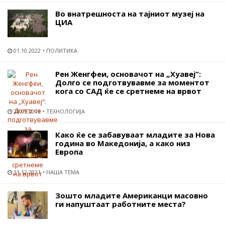
Во внатрешноста на тајниот музеј на
ЦИА
01.10.2022
ПОЛИТИКА
Рен Женгфеи, основачот на „Хуавеј“:
Долго се подготвувавме за моментот
кога со САД ќе се сретнеме на врвот
28.05.2019
ТЕХНОЛОГИЈА
Како ќе се забавуваат младите за Нова
година во Македонија, а како низ
Европа
31.12.2021
НАША ТЕМА
Зошто младите Американци масовно
ги напуштаат работните места?