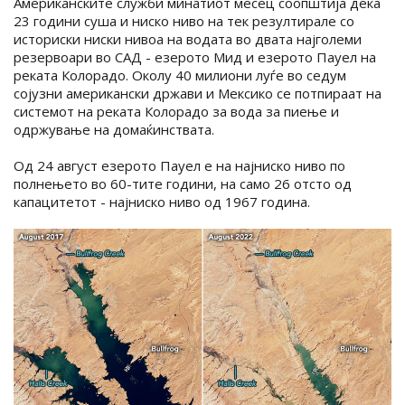
Американските служби минатиот месец соопштија дека
23 години суша и ниско ниво на тек резултирале со
историски ниски нивоа на водата во двата најголеми
резервоари во САД - езерото Мид и езерото Пауел на
реката Колорадо. Околу 40 милиони луѓе во седум
сојузни американски држави и Мексико се потпираат на
системот на реката Колорадо за вода за пиење и
одржување на домаќинствата.
Од 24 август езерото Пауел е на најниско ниво по
полнењето во 60-тите години, на само 26 отсто од
капацитетот - најниско ниво од 1967 година.