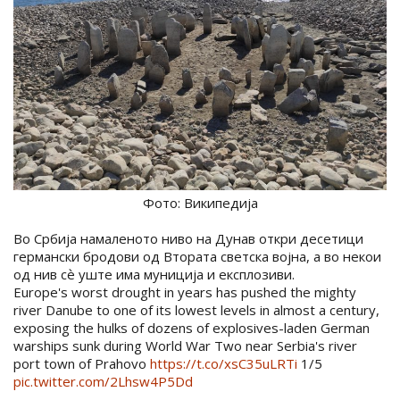
Фото: Википедија
Во Србија намаленото ниво на Дунав откри десетици
германски бродови од Втората светска војна, а во некои
од нив сѐ уште има муниција и експлозиви.
Europe's worst drought in years has pushed the mighty
river Danube to one of its lowest levels in almost a century,
exposing the hulks of dozens of explosives-laden German
warships sunk during World War Two near Serbia's river
port town of Prahovo
https://t.co/xsC35uLRTi
1/5
pic.twitter.com/2Lhsw4P5Dd