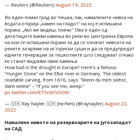
— Reuters (@Reuters)
August 19, 2022
Во еден помал град во Чешка, пак, намалените нивоа на
водата открија „камен на гладот“ на кој е испишана
порака: „Ако ме видиш, плачи.“ Ова е еден од
десетиците вакви камења во реки во Централна Европа
на кои се испишани пораки за да се означат нивоата на
реките за време на историски суши и да се предупредат
идните генерации за тешкотиите што следуваат откако
ќе станат видливи овие камења.
How bad is the drought in Europe? Here's a famous
“Hunger Stone” on the Elbe river in Germany. The oldest
readable carving, from 1616, says: “Wenn du mich siehst,
dann weine” – “If you see me, weep.”
pic.twitter.com/kT5x9ESOOW
— 🇺🇦 Ray Nayler 🇺🇦 (he/him) (@raynayler)
August 22,
2022
Намалено нивото на резервоарите на југозападот
на САД