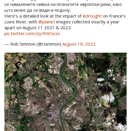
се намалените нивоа на познатите европски реки, како
што може да се види и подолу.
Here’s a detailed look at the impact of
#drought
on France’s
Loire River, with
@planet
images collected exactly a year
apart on August 11 2021 & 2022.
pic.twitter.com/ziyYh9Oosn
— Rob Simmon (@rsimmon)
August 19, 2022