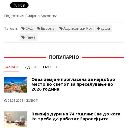
Подготвил:
Билјана Арсовска
Тагови:
САД
Европа
Африкански Рог
суша
Рајна
ПОПУЛАРНО
24 ЧАСА
7 ДЕНА
1 МЕСЕЦ
Оваа земја е прогласена за најдобро
место во светот за преселување во
2026 година
06.08.2026
ЖИВОТ
Пензија дури на 74 години: Еве до кога
ќе треба да работат Европејците