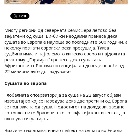
Многу региони од северната хемисфера летово беа
зафатени од суша. Би-би-си неодамна пренесе дека
сушата во Европа е најлоша во последните 500 години, а
неколку познати европски реки пресушија. Таква
судбина имаа и најголемото кинеско езеро и најдолгата
река таму. „Гардијан“ пренесе дека сушата на
Африканскиот Рог има потенцијал да доведе повеќе од
22 милиони луѓе до гладување.
Сушата во Европа
Глобалната опсерваторија за суша на 22 август објави
извештај во кој се наведува дека две третини од Европа
се под закана од суша. Недостигот на дождови, заедно
со топлотните бранови што го зафатија континентот, ја
влошува ситуацијата.
Визуелно најдраматичниот ефект на сушата во Европа