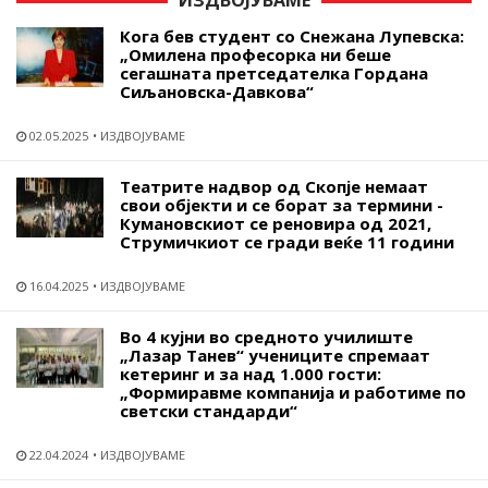
ИЗДВОЈУВАМЕ
Кога бев студент со Снежана Лупевска:
„Омилена професорка ни беше
сегашната претседателка Гордана
Сиљановска-Давкова“
02.05.2025
ИЗДВОЈУВАМЕ
Театрите надвор од Скопје немаат
свои објекти и се борат за термини -
Кумановскиот се реновира од 2021,
Струмичкиот се гради веќе 11 години
16.04.2025
ИЗДВОЈУВАМЕ
Во 4 кујни во средното училиште
„Лазар Танев“ учениците спремаат
кетеринг и за над 1.000 гости:
„Формиравме компанија и работиме по
светски стандарди“
22.04.2024
ИЗДВОЈУВАМЕ