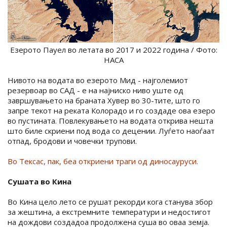
Езерото Пауел во летата во 2017 и 2022 година / Фото:
НАСА
Нивото на водата во езерото Мид - најголемиот
резервоар во САД - е на најниско ниво уште од
завршувањето на браната Хувер во 30-тите, што го
запре текот на реката Колорадо и го создаде ова езеро
во пустината. Повлекувањето на водата открива нешта
што биле скриени под вода со децении. Луѓето наоѓаат
отпад, бродови и човечки трупови.
Во Тексас, пак, беа откриени траги од диносауруси.
Сушата во Кина
Во Кина цело лето се рушат рекорди кога станува збор
за жештина, а екстремните температури и недостигот
на дождови создадоа продолжена суша во оваа земја.