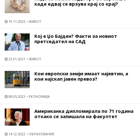
каде едвај се врзува крај со крај?
19.11.2025
ЖИВОТ
Кој е Џо Бајден? Факти за новиот
претседател на САД
23.01.2021
ЖИВОТ
Кои европски земји имаат најевтин, а
кои најскап јавен превоз?
08.05.2023
ЕКОНОМИЈА
Американка дипломирала по 71 година
откако се запишала на факултет
14.12.2022
ОБРАЗОВАНИЕ