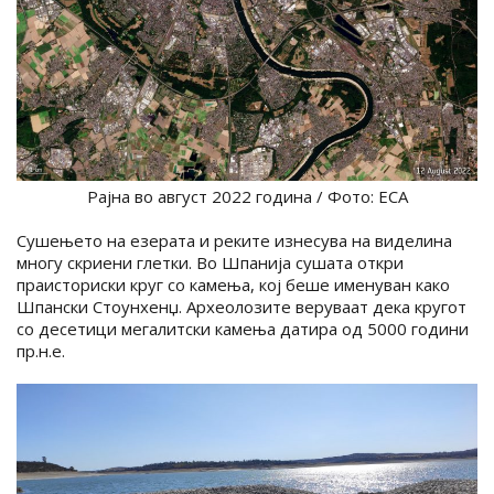
Рајна во август 2022 година / Фото: ЕСА
Сушењето на езерата и реките изнесува на виделина
многу скриени глетки. Во Шпанија сушата откри
праисториски круг со камења, кој беше именуван како
Шпански Стоунхенџ. Археолозите веруваат дека кругот
со десетици мегалитски камења датира од 5000 години
пр.н.е.