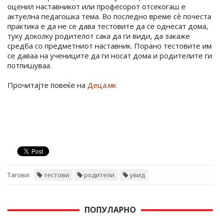
оценил наставникот или професорот отсекогаш е
актуелна педагошка тема. Во последно време сѐ почеста
практика е да не се дава тестовите да се однесат дома,
туку доколку родителот сака да ги види, да закаже
средба со предметниот наставник. Порано тестовите им
се даваа на учениците да ги носат дома и родителите ги
потпишуваа.
Прочитајте повеќе на
Деца.мк
Тагови:
тестови
родители
увид
ПОПУЛАРНО