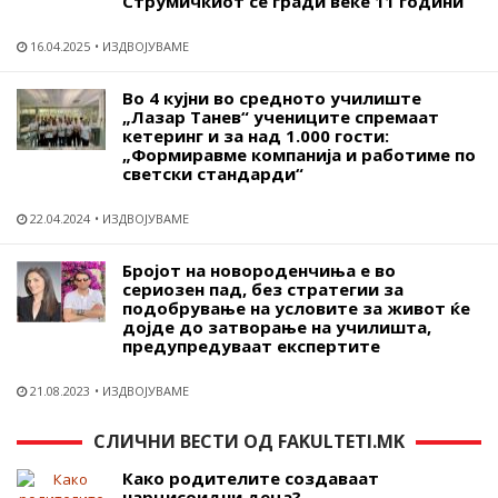
Струмичкиот се гради веќе 11 години
16.04.2025
ИЗДВОЈУВАМЕ
Во 4 кујни во средното училиште
„Лазар Танев“ учениците спремаат
кетеринг и за над 1.000 гости:
„Формиравме компанија и работиме по
светски стандарди“
22.04.2024
ИЗДВОЈУВАМЕ
Бројот на новороденчиња е во
сериозен пад, без стратегии за
подобрување на условите за живот ќе
дојде до затворање на училишта,
предупредуваат експертите
21.08.2023
ИЗДВОЈУВАМЕ
СЛИЧНИ ВЕСТИ ОД FAKULTETI.MK
Како родителите создаваат
нарцисоидни деца?