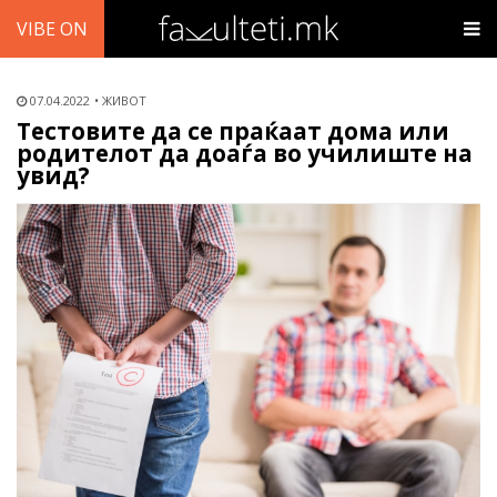
VIBE ON
07.04.2022
ЖИВОТ
Тестовите да се праќаат дома или
родителот да доаѓа во училиште на
увид?