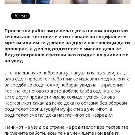
Просветни работници велат дека некои родители
ги сликале тестовите и ги ставале на социјалните
мрежи или им ги давале на други наставници да ги
проверат, а дел од родителите мислат дека ќе
бидат погрешно сфатени ако отидат во училиште
на увид
„Не знаеше како побрзо да ја напушти канцеларијата“,
вака еден просветен работник се изразил пред колегите
за средба со родител кој побарал увид на направениот
тест на кој неговото дете добило слаба оценка, а по
сите други предмети имало солиден успех. Со ова
наставникот сакал да каже дека го оставил без зборови
родителот соопштувајќи му факти за ученикот, а
родителот сметал дека наставникот се навредил.
Начинот на увид од страна на родителот врз тестовите,
писмените работи, есеите на учениците кои веќе ги