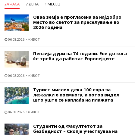
24 ЧАСА
7 ДЕНА
1 МЕСЕЦ
Оваа земја е прогласена за најдобро
место во светот за преселување во
2026 година
06.08.2026
ЖИВОТ
Пензија дури на 74 години: Еве до кога
ќе треба да работат Европејците
06.08.2026
ЖИВОТ
Турист мислел дека 100 евра за
лежалки е премногу, а потоа видел
што уште се наплаќа на плажата
06.08.2026
ЖИВОТ
Студенти од Факултетот за
безбедност – Скопје учествуваа на