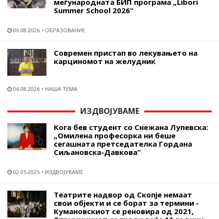
меѓународната БИП програма „Libori
Summer School 2026“
06.08.2026
ОБРАЗОВАНИЕ
Современ пристап во лекувањето на
карциномот на желудник
06.08.2026
НАША ТЕМА
ИЗДВОЈУВАМЕ
Кога бев студент со Снежана Лупевска:
„Омилена професорка ни беше
сегашната претседателка Гордана
Сиљановска-Давкова“
02.05.2025
ИЗДВОЈУВАМЕ
Театрите надвор од Скопје немаат
свои објекти и се борат за термини -
Кумановскиот се реновира од 2021,