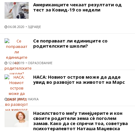
Американците чекаат резултати од
тест за Ковид-19 со недели
06.08.2020
ЗДРАВЈЕ
Се поправаат ли единиците со
родителските школи?
12.04.2019
ОБРАЗОВАНИЕ
НАСА: Новиот остров може да даде
увид во развојот на животот на Марс
14.12.2017
НАУКА
Насилството меѓу тинејџерите и кон
своите родители зема сѐ поголем
замав. Како да се спречи тоа, советува
психотерапевтот Наташа Маџевска