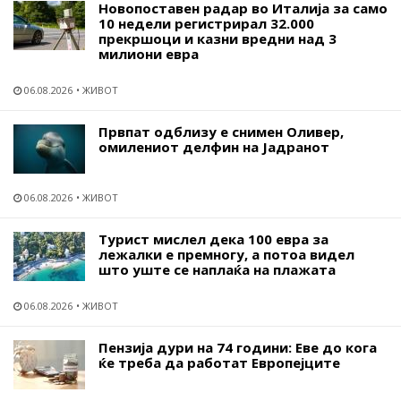
Новопоставен радар во Италија за само
10 недели регистрирал 32.000
прекршоци и казни вредни над 3
милиони евра
06.08.2026
ЖИВОТ
Првпат одблизу е снимен Оливер,
омилениот делфин на Јадранот
06.08.2026
ЖИВОТ
Турист мислел дека 100 евра за
лежалки е премногу, а потоа видел
што уште се наплаќа на плажата
06.08.2026
ЖИВОТ
Пензија дури на 74 години: Еве до кога
ќе треба да работат Европејците