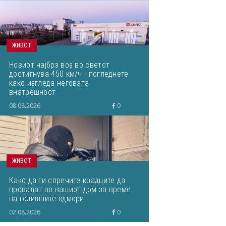
ЖИВОТ
Новиот најбрз воз во светот
достигнува 450 км/ч - погледнете
како изгледа неговата
внатрешност
08.08.2026
0
ЖИВОТ
Како да ги спречите крадците да
провалат во вашиот дом за време
на годишните одмори
02.08.2026
0