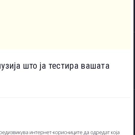
узија што ја тестира вашата
предизвикува интернет-корисниците да одредат која