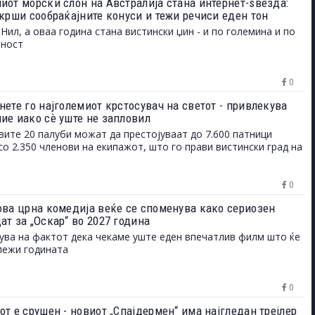
иот морски слон на Австралија стана интернет-ѕвезда:
 крши сообраќајните конуси и тежи речиси еден тон
 Нил, а оваа година стана вистински џин - и по големина и по
рност
0
нете го најголемиот крстосувач на светот - привлекува
ие иако сѐ уште не запловил
вите 20 палуби можат да престојуваат до 7.600 патници
со 2.350 членови на екипажот, што го прави вистински град на
0
ова црна комедија веќе се споменува како сериозен
ат за „Оскар“ во 2027 година
ува на фактот дека чекаме уште еден впечатлив филм што ќе
лежи годината
0
т е срушен - новиот „Спајдермен“ има најгледан трејлер