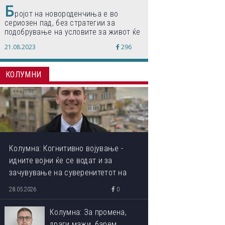
Б
ројот на новороденчиња е во
сериозен пад, без стратегии за
подобрување на условите за живот ќе
дојде до затворање на училишта,
21.08.2023
296
предупредуваат експертите
КОЛУМНИ
Колумна: Когнитивно војување -
идните војни ќе се водат и за
зачувување на суверенитетот на
сопствениот ум
28.05.2026
0
Колумна: За промена,
драги мажи, барем