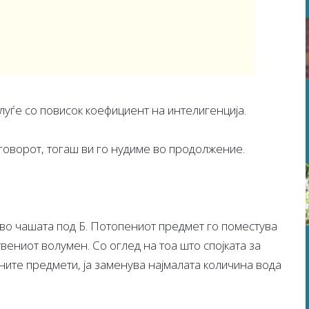
 луѓе со повисок коефициент на интелигенција.
дговорот, тогаш ви го нудиме во продолжение.
во чашата под Б. Потопениот предмет го поместува
твениот волумен. Со оглед на тоа што спојката за
ните предмети, ја заменува најмалата количина вода