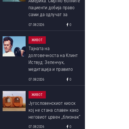
Америка: Смртно болните
пациенти добија право
сами да одлучат за
крајот на својот живот
07.08.2026
0
ЖИВОТ
Тајната на
долговечноста на Клинт
Иствуд: Зеленчук,
медитација и правило
90:10 што со децении го
07.08.2026
0
следи
ЖИВОТ
Југословенскиот киоск
кој не стана славен како
неговиот црвен „близнак“
07.08.2026
0