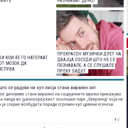
ВИТЕ“
РАЗУБАВАТ ДЕНОТ
ПРЕКРАСЕН МУЗИЧКИ ДУЕТ НА
КИ КОИ ЌЕ ГО НАТЕРААТ
ДВАЈЦА СОСЕДИ ШТО НЕ СЕ
ОТ МОЗОК ДА
ПОЗНАВАЛЕ, А СЕ СЛУШАЛЕ
ИСЛУВА
ПРЕКУ ЅИДОТ
то се радува на куп лисја стана вирален хит
ое деновиве стана вирално на социјалните мрежи прикажува
а панда во јужнокорејскиот зоолошки парк „Еверленд“ која не
 ја сокрие возбудата поради огромен куп црвени есенски
0