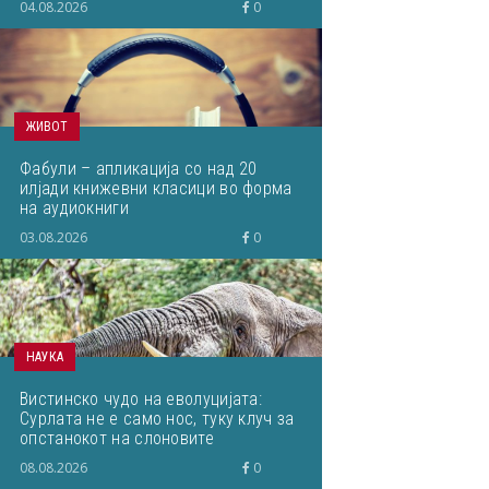
04.08.2026
0
ЖИВОТ
Фабули – апликација со над 20
илјади книжевни класици во форма
на аудиокниги
03.08.2026
0
НАУКА
Вистинско чудо на еволуцијата:
Сурлата не е само нос, туку клуч за
опстанокот на слоновите
08.08.2026
0