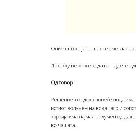
Оние што ќе ја решат се сметаат за
Доколку не можете да го најдете о
Одговор:
Решението е дека повеќе вода има 
истиот волумен на вода како и сопс
хартија има најмал волумен од даде
во чашата.