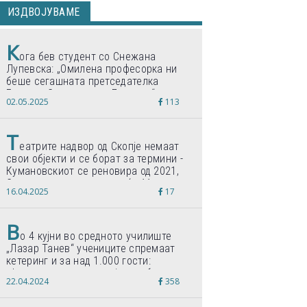
ИЗДВОЈУВАМЕ
К
ога бев студент со Снежана
Лупевска: „Омилена професорка ни
беше сегашната претседателка
Гордана Сиљановска-Давкова“
02.05.2025
113
Т
еатрите надвор од Скопје немаат
свои објекти и се борат за термини -
Кумановскиот се реновира од 2021,
Струмичкиот се гради веќе 11 години
16.04.2025
17
В
о 4 кујни во средното училиште
„Лазар Танев“ учениците спремаат
кетеринг и за над 1.000 гости:
„Формиравме компанија и работиме
22.04.2024
358
по светски стандарди“