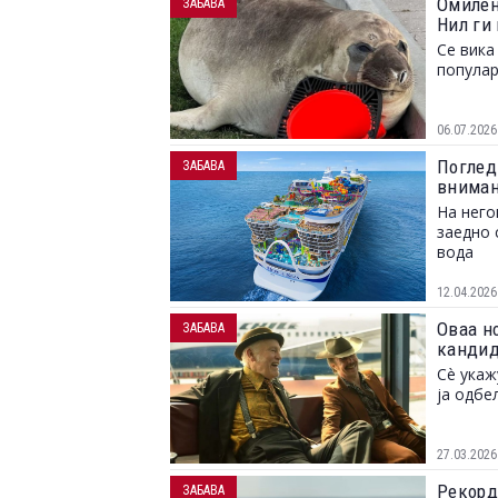
Омилен
ЗАБАВА
Нил ги
Се вика
попула
06.07.2026
Поглед
ЗАБАВА
вниман
На него
заедно 
вода
12.04.2026
Оваа н
ЗАБАВА
кандид
Сè укаж
ја одбе
27.03.2026
Рекордо
ЗАБАВА