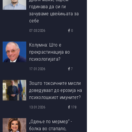
годинава да си ги
зачуваме цвеќињата за
себе
07.03.2026
0
Колумна: Што е
прекрастинација во
психологијата?
17.01.2026
7
Зошто токсичните мисли
доведуваат до ерозија на
психолошкиот имунитет?
13.01.2026
178
„Одење по мермер“ -
болка во стапало,