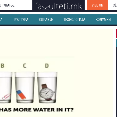
ОТУВАЊЕ
VIBE ON
СЀ
КА
КУЛТУРА
ЗДРАВЈЕ
ТЕХНОЛОГИЈА
КОЛУМНИ